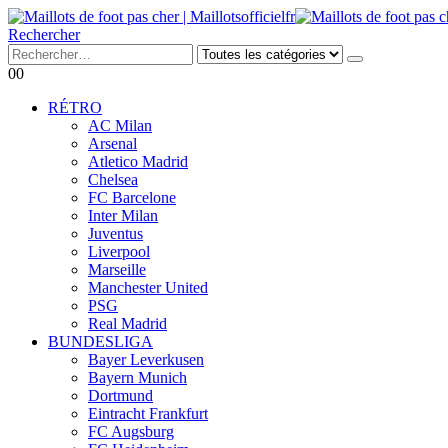
Rechercher
0
0
RÉTRO
AC Milan
Arsenal
Atletico Madrid
Chelsea
FC Barcelone
Inter Milan
Juventus
Liverpool
Marseille
Manchester United
PSG
Real Madrid
BUNDESLIGA
Bayer Leverkusen
Bayern Munich
Dortmund
Eintracht Frankfurt
FC Augsburg