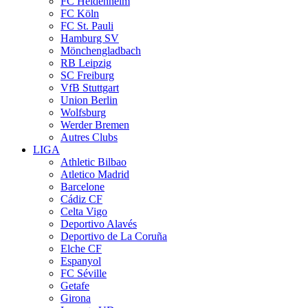
FC Heidenheim
FC Köln
FC St. Pauli
Hamburg SV
Mönchengladbach
RB Leipzig
SC Freiburg
VfB Stuttgart
Union Berlin
Wolfsburg
Werder Bremen
Autres Clubs
LIGA
Athletic Bilbao
Atletico Madrid
Barcelone
Cádiz CF
Celta Vigo
Deportivo Alavés
Deportivo de La Coruña
Elche CF
Espanyol
FC Séville
Getafe
Girona