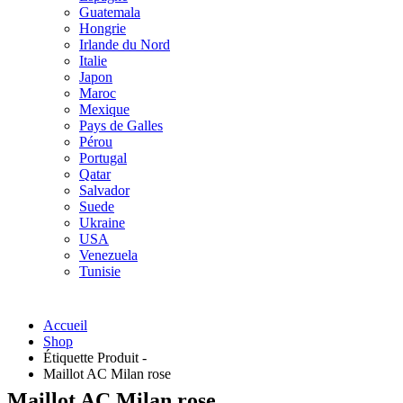
Guatemala
Hongrie
Irlande du Nord
Italie
Japon
Maroc
Mexique
Pays de Galles
Pérou
Portugal
Qatar
Salvador
Suede
Ukraine
USA
Venezuela
Tunisie
Accueil
Shop
Étiquette Produit -
Maillot AC Milan rose
Maillot AC Milan rose