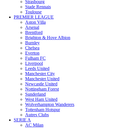
Strasbourg
Stade Rennais
Toulouse
PREMIER LEAGUE
Aston Villa
Arsenal
Brentford
Brighton & Hove Albion
Burnley
Chelsea
Everton
Fulham FC
Liverpool
Leeds United
Manchester City
Manchester United
Newcastle United
Nottingham Forest
Sunderland
West Ham United
Wolverhampton Wanderers
Tottenham Hotspur
Autres Clubs
SERIE A
AC Milan