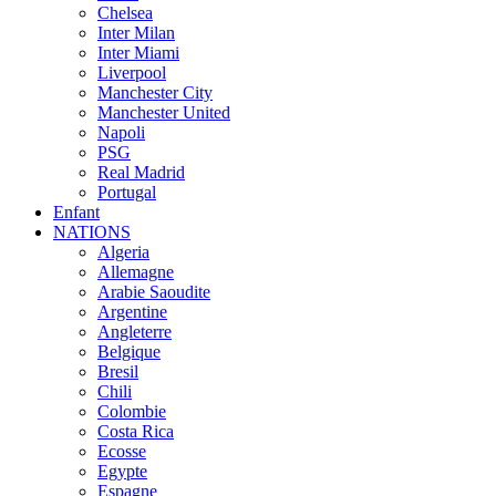
Chelsea
Inter Milan
Inter Miami
Liverpool
Manchester City
Manchester United
Napoli
PSG
Real Madrid
Portugal
Enfant
NATIONS
Algeria
Allemagne
Arabie Saoudite
Argentine
Angleterre
Belgique
Bresil
Chili
Colombie
Costa Rica
Ecosse
Egypte
Espagne