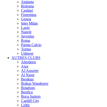
Atalanta
Bologna
Cagliari
Fiorentina
Genoa
Inter Milan
Lazio
Napoli
Juventus
Roma
Parma Calcio
Torino
Udinese
AUTRES CLUBS
Aberdeen
Ajax
AJ Auxerre
Al Nassr
Besiktas
Bolton Wanderers
Botafogo
Benfica
Boca Juniors
Cardiff City
Celtic