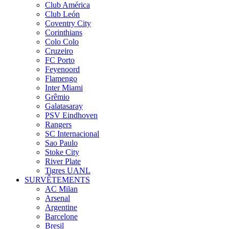
Club América
Club León
Coventry City
Corinthians
Colo Colo
Cruzeiro
FC Porto
Feyenoord
Flamengo
Inter Miami
Grêmio
Galatasaray
PSV Eindhoven
Rangers
SC Internacional
Sao Paulo
Stoke City
River Plate
Tigres UANL
SURVÊTEMENTS
AC Milan
Arsenal
Argentine
Barcelone
Bresil