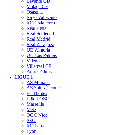
Levante UD
Málaga CF
Osasuna
Rayo Vallecano
RCD Mallorca
Real Betis
Real Sociedad
Real Madrid
Real Zaragoza
UD Almería
UD Las Palmas
Valence
Villarreal CF
Autres Clubs
LIGUE 1
AS Monaco
AS Saint-Étienne
FC Nantes
Lille LOSC
Marseille
Metz
OGC Nice
PSG
RC Lens
Lyon