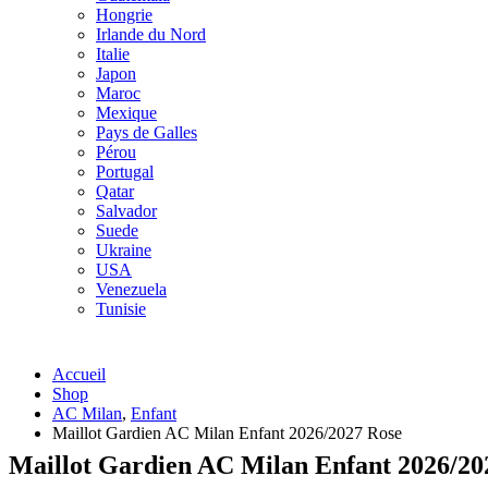
Hongrie
Irlande du Nord
Italie
Japon
Maroc
Mexique
Pays de Galles
Pérou
Portugal
Qatar
Salvador
Suede
Ukraine
USA
Venezuela
Tunisie
Accueil
Shop
AC Milan
,
Enfant
Maillot Gardien AC Milan Enfant 2026/2027 Rose
Maillot Gardien AC Milan Enfant 2026/20