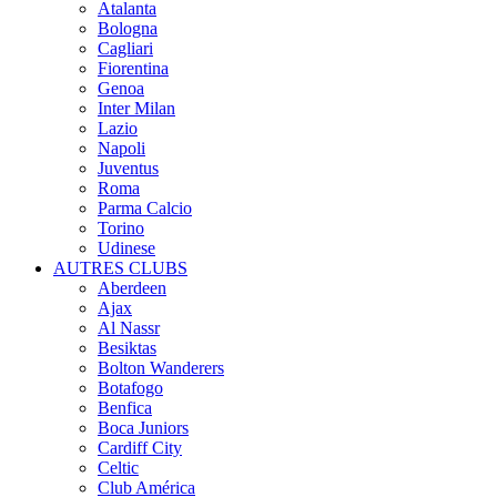
Atalanta
Bologna
Cagliari
Fiorentina
Genoa
Inter Milan
Lazio
Napoli
Juventus
Roma
Parma Calcio
Torino
Udinese
AUTRES CLUBS
Aberdeen
Ajax
Al Nassr
Besiktas
Bolton Wanderers
Botafogo
Benfica
Boca Juniors
Cardiff City
Celtic
Club América