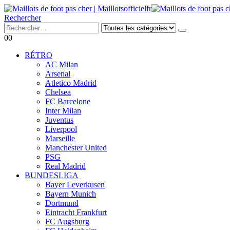
Rechercher
0
0
RÉTRO
AC Milan
Arsenal
Atletico Madrid
Chelsea
FC Barcelone
Inter Milan
Juventus
Liverpool
Marseille
Manchester United
PSG
Real Madrid
BUNDESLIGA
Bayer Leverkusen
Bayern Munich
Dortmund
Eintracht Frankfurt
FC Augsburg