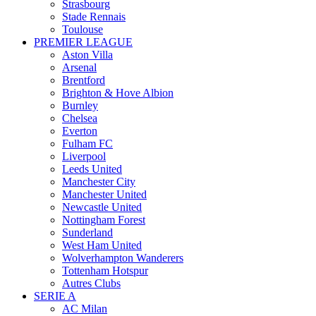
Strasbourg
Stade Rennais
Toulouse
PREMIER LEAGUE
Aston Villa
Arsenal
Brentford
Brighton & Hove Albion
Burnley
Chelsea
Everton
Fulham FC
Liverpool
Leeds United
Manchester City
Manchester United
Newcastle United
Nottingham Forest
Sunderland
West Ham United
Wolverhampton Wanderers
Tottenham Hotspur
Autres Clubs
SERIE A
AC Milan