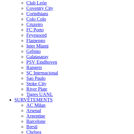
Club León
Coventry City
Corinthians
Colo Colo
Cruzeiro
FC Porto
Feyenoord
Flamengo
Inter Miami
Grêmio
Galatasaray
PSV Eindhoven
Rangers
SC Internacional
Sao Paulo
Stoke City
River Plate
Tigres UANL
SURVÊTEMENTS
AC Milan
Arsenal
Argentine
Barcelone
Bresil
Chelsea