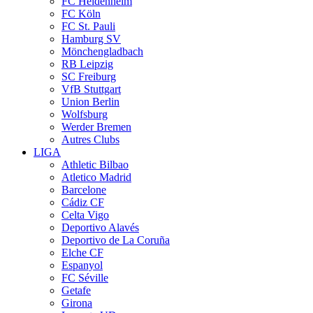
FC Heidenheim
FC Köln
FC St. Pauli
Hamburg SV
Mönchengladbach
RB Leipzig
SC Freiburg
VfB Stuttgart
Union Berlin
Wolfsburg
Werder Bremen
Autres Clubs
LIGA
Athletic Bilbao
Atletico Madrid
Barcelone
Cádiz CF
Celta Vigo
Deportivo Alavés
Deportivo de La Coruña
Elche CF
Espanyol
FC Séville
Getafe
Girona