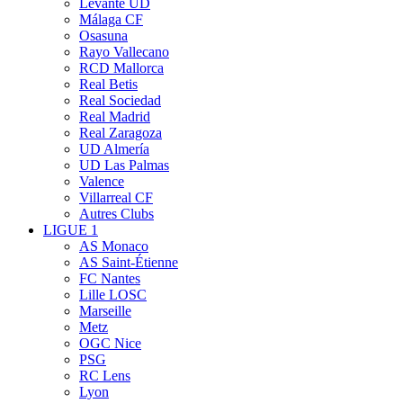
Levante UD
Málaga CF
Osasuna
Rayo Vallecano
RCD Mallorca
Real Betis
Real Sociedad
Real Madrid
Real Zaragoza
UD Almería
UD Las Palmas
Valence
Villarreal CF
Autres Clubs
LIGUE 1
AS Monaco
AS Saint-Étienne
FC Nantes
Lille LOSC
Marseille
Metz
OGC Nice
PSG
RC Lens
Lyon