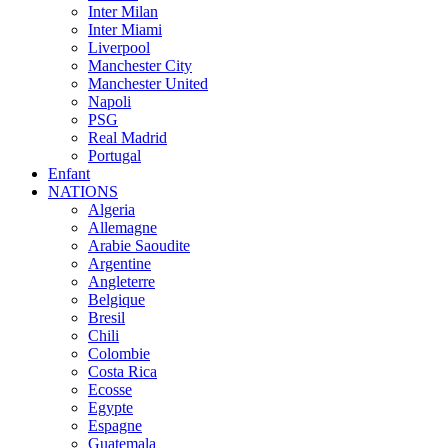
Inter Milan
Inter Miami
Liverpool
Manchester City
Manchester United
Napoli
PSG
Real Madrid
Portugal
Enfant
NATIONS
Algeria
Allemagne
Arabie Saoudite
Argentine
Angleterre
Belgique
Bresil
Chili
Colombie
Costa Rica
Ecosse
Egypte
Espagne
Guatemala