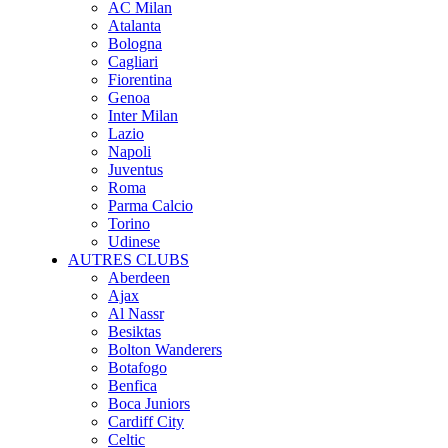
AC Milan
Atalanta
Bologna
Cagliari
Fiorentina
Genoa
Inter Milan
Lazio
Napoli
Juventus
Roma
Parma Calcio
Torino
Udinese
AUTRES CLUBS
Aberdeen
Ajax
Al Nassr
Besiktas
Bolton Wanderers
Botafogo
Benfica
Boca Juniors
Cardiff City
Celtic