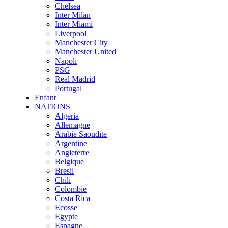
Chelsea
Inter Milan
Inter Miami
Liverpool
Manchester City
Manchester United
Napoli
PSG
Real Madrid
Portugal
Enfant
NATIONS
Algeria
Allemagne
Arabie Saoudite
Argentine
Angleterre
Belgique
Bresil
Chili
Colombie
Costa Rica
Ecosse
Egypte
Espagne