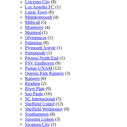
Leicester City
(8)
Los Angeles FC
(1)
Luton Town
(6)
Middlesbrough
(4)
Millwall
(5)
Monterrey
(4)
Montreal
(1)
Olympiacos
(1)
Palmeiras
(8)
Plymouth Argyle
(1)
Portsmouth
(1)
Preston North End
(1)
PSV Eindhoven
(9)
Pumas UNAM
(12)
Queens Park Rangers
(3)
Rangers
(6)
Reading
(2)
River Plate
(9)
Sao Paulo
(16)
SC Internacional
(5)
Sheffield United
(12)
Sheffield Wednesday
(9)
Southampton
(8)
Sporting Lisbon
(3)
Swansea City
(2)