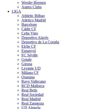
Werder Bremen
Autres Clubs
LIGA
Athletic Bilbao
Atletico Madrid
Barcelone
Cádiz CF
Celta Vigo
Deportivo Alavés
Deportivo de La Coruña
Elche CF
Espanyol
FC Séville
Getafe
Girona
Levante UD
Málaga CF
Osasuna
Rayo Vallecano
RCD Mallorca
Real Betis
Real Sociedad
Real Madrid
Real Zaragoza
UD Almería