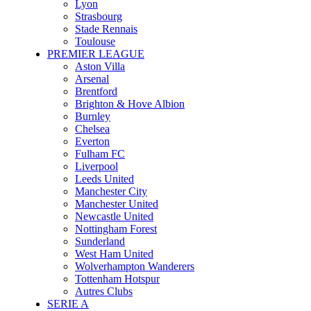
Lyon
Strasbourg
Stade Rennais
Toulouse
PREMIER LEAGUE
Aston Villa
Arsenal
Brentford
Brighton & Hove Albion
Burnley
Chelsea
Everton
Fulham FC
Liverpool
Leeds United
Manchester City
Manchester United
Newcastle United
Nottingham Forest
Sunderland
West Ham United
Wolverhampton Wanderers
Tottenham Hotspur
Autres Clubs
SERIE A