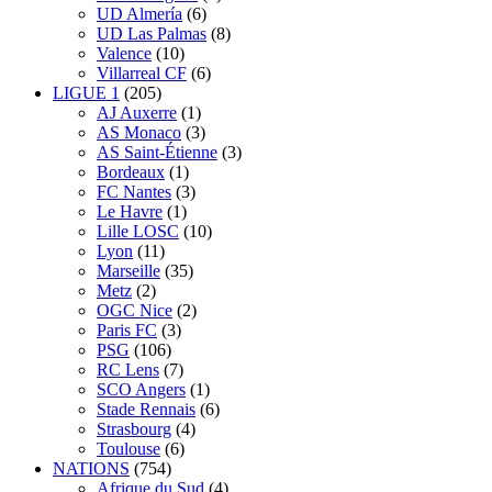
UD Almería
(6)
UD Las Palmas
(8)
Valence
(10)
Villarreal CF
(6)
LIGUE 1
(205)
AJ Auxerre
(1)
AS Monaco
(3)
AS Saint-Étienne
(3)
Bordeaux
(1)
FC Nantes
(3)
Le Havre
(1)
Lille LOSC
(10)
Lyon
(11)
Marseille
(35)
Metz
(2)
OGC Nice
(2)
Paris FC
(3)
PSG
(106)
RC Lens
(7)
SCO Angers
(1)
Stade Rennais
(6)
Strasbourg
(4)
Toulouse
(6)
NATIONS
(754)
Afrique du Sud
(4)