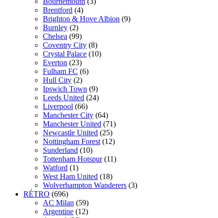
Bournemouth
(3)
Brentford
(4)
Brighton & Hove Albion
(9)
Burnley
(2)
Chelsea
(99)
Coventry City
(8)
Crystal Palace
(10)
Everton
(23)
Fulham FC
(6)
Hull City
(2)
Ipswich Town
(9)
Leeds United
(24)
Liverpool
(66)
Manchester City
(64)
Manchester United
(71)
Newcastle United
(25)
Nottingham Forest
(12)
Sunderland
(10)
Tottenham Hotspur
(11)
Watford
(1)
West Ham United
(18)
Wolverhampton Wanderers
(3)
RÉTRO
(696)
AC Milan
(59)
Argentine
(12)