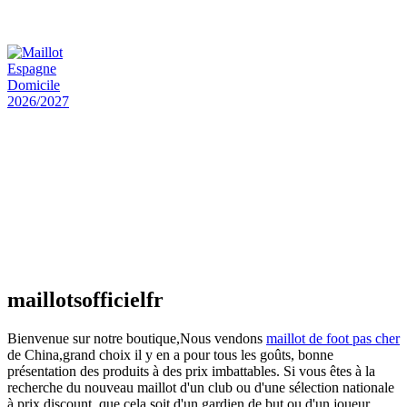
€
48.00
Le prix initial était : €48.00.
€
25.90
Le prix
actuel est : €25.90.
Maillot Espagne Domicile 2026/2027
€
48.00
Le prix initial était : €48.00.
€
25.90
Le prix
actuel est : €25.90.
Maillot France Domicile 2026/2027
€
48.00
Le prix initial était : €48.00.
€
25.90
Le prix
actuel est : €25.90.
maillotsofficielfr
Bienvenue sur notre boutique,Nous vendons
maillot de foot pas cher
de China,grand choix il y en a pour tous les goûts, bonne
présentation des produits à des prix imbattables. Si vous êtes à la
recherche du nouveau maillot d'un club ou d'une sélection nationale
à prix discount, que cela soit d'un gardien de but ou d'un joueur,