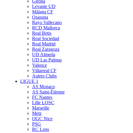
Girona
Levante UD
Málaga CF
Osasuna
Rayo Vallecano
RCD Mallorca
Real Betis
Real Sociedad
Real Madrid
Real Zaragoza
UD Almería
UD Las Palmas
Valence
Villarreal CF
Autres Clubs
LIGUE 1
AS Monaco
AS Saint-Étienne
FC Nantes
Lille LOSC
Marseille
Metz
OGC Nice
PSG
RC Lens