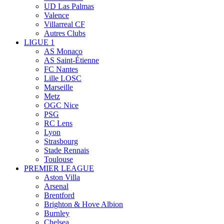
UD Las Palmas
Valence
Villarreal CF
Autres Clubs
LIGUE 1
AS Monaco
AS Saint-Étienne
FC Nantes
Lille LOSC
Marseille
Metz
OGC Nice
PSG
RC Lens
Lyon
Strasbourg
Stade Rennais
Toulouse
PREMIER LEAGUE
Aston Villa
Arsenal
Brentford
Brighton & Hove Albion
Burnley
Chelsea