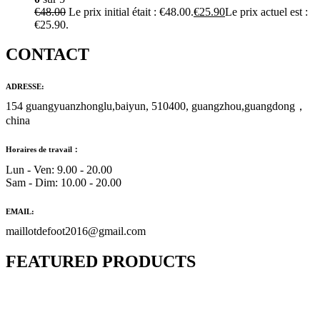
€
48.00
Le prix initial était : €48.00.
€
25.90
Le prix actuel est :
€25.90.
CONTACT
ADRESSE:
154 guangyuanzhonglu,baiyun, 510400, guangzhou,guangdong，
china
Horaires de travail：
Lun - Ven: 9.00 - 20.00
Sam - Dim: 10.00 - 20.00
EMAIL:
maillotdefoot2016@gmail.com
FEATURED PRODUCTS
Maillot Bresil Domicile 2026/2027