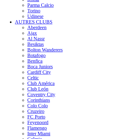
Parma Calcio
Torino
Udinese
AUTRES CLUBS
Aberdeen
Ajax
Al Nassr
Besiktas
Bolton Wanderers
Botafogo
Benfica
Boca Juniors
Cardiff City
Celtic
Club América
Club León
Coventry City
Corinthians
Colo Colo
Cruzeiro
FC Porto
Feyenoord
Flamengo
Inter Miami