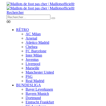
Rechercher
0
0
RÉTRO
AC Milan
Arsenal
Atletico Madrid
Chelsea
FC Barcelone
Inter Milan
Juventus
Liverpool
Marseille
Manchester United
PSG
Real Madrid
BUNDESLIGA
Bayer Leverkusen
Bayern Munich
Dortmund
Eintracht Frankfurt