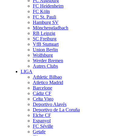
FC Augsburg
FC Heidenheim
FC Köln
FC St. Pauli
Hamburg SV
Mönchengladbach
RB Leipzig
SC Freiburg
VfB Stuttgart
Union Berlin
Wolfsburg
Werder Bremen
Autres Clubs
LIGA
Athletic Bilbao
Atletico Madrid
Barcelone
Cádiz CF
Celta Vigo
Deportivo Alavés
Deportivo de La Coruña
Elche CF
Espanyol
FC Séville
Getafe