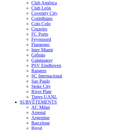
Club América
Club León
Coventry City
Corinthians
Colo Colo
Cruzeiro
FC Porto
Feyenoord
Flamengo
Inter Miami
Grêmio
Galatasaray
PSV Eindhoven
Rangers
SC Internacional
Sao Paulo
Stoke City
River Plate
Tigres UANL
SURVÊTEMENTS
AC Milan
Arsenal
Argentine
Barcelone
Bresil