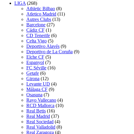
LIGA
(268)
Athletic Bilbao
(8)
Atletico Madrid
(11)
Autres Clubs
(13)
Barcelone
(27)
Cádiz CF
(1)
CD Tenerife
(6)
Celta Vigo
(5)
Deportivo Alavés
(9)
Deportivo de La Coruña
(9)
Elche CF
(5)
Espanyol
(7)
FC Séville
(16)
Getafe
(6)
Girona
(12)
Levante UD
(4)
Málaga CF
(9)
Osasuna
(7)
Rayo Vallecano
(4)
RCD Mallorca
(10)
Real Betis
(16)
Real Madrid
(37)
Real Sociedad
(4)
Real Valladolid
(8)
Real Zaragoza
(4)