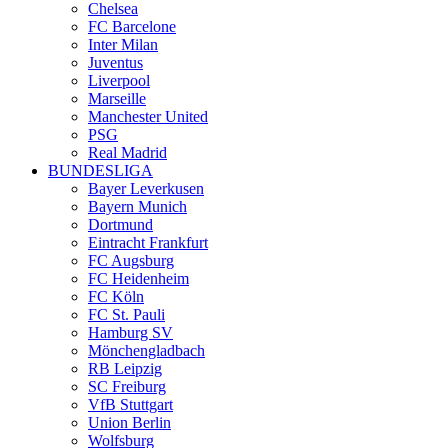
Chelsea
FC Barcelone
Inter Milan
Juventus
Liverpool
Marseille
Manchester United
PSG
Real Madrid
BUNDESLIGA
Bayer Leverkusen
Bayern Munich
Dortmund
Eintracht Frankfurt
FC Augsburg
FC Heidenheim
FC Köln
FC St. Pauli
Hamburg SV
Mönchengladbach
RB Leipzig
SC Freiburg
VfB Stuttgart
Union Berlin
Wolfsburg