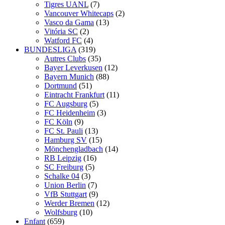
Tigres UANL
(7)
Vancouver Whitecaps
(2)
Vasco da Gama
(13)
Vitória SC
(2)
Watford FC
(4)
BUNDESLIGA
(319)
Autres Clubs
(35)
Bayer Leverkusen
(12)
Bayern Munich
(88)
Dortmund
(51)
Eintracht Frankfurt
(11)
FC Augsburg
(5)
FC Heidenheim
(3)
FC Köln
(9)
FC St. Pauli
(13)
Hamburg SV
(15)
Mönchengladbach
(14)
RB Leipzig
(16)
SC Freiburg
(5)
Schalke 04
(3)
Union Berlin
(7)
VfB Stuttgart
(9)
Werder Bremen
(12)
Wolfsburg
(10)
Enfant
(659)