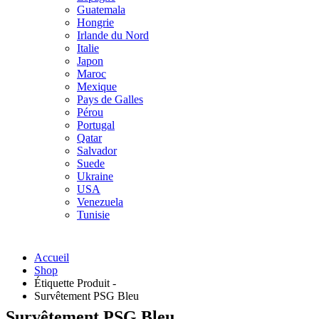
Guatemala
Hongrie
Irlande du Nord
Italie
Japon
Maroc
Mexique
Pays de Galles
Pérou
Portugal
Qatar
Salvador
Suede
Ukraine
USA
Venezuela
Tunisie
Accueil
Shop
Étiquette Produit -
Survêtement PSG Bleu
Survêtement PSG Bleu