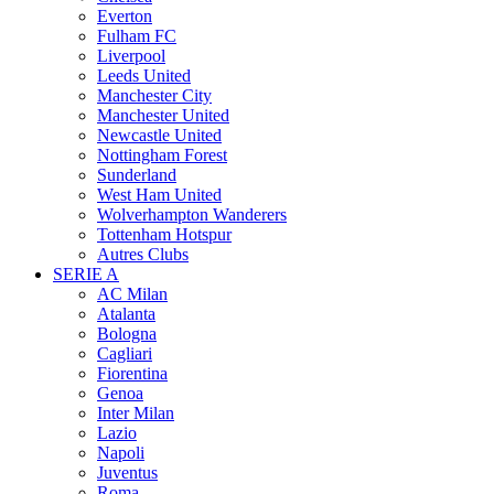
Everton
Fulham FC
Liverpool
Leeds United
Manchester City
Manchester United
Newcastle United
Nottingham Forest
Sunderland
West Ham United
Wolverhampton Wanderers
Tottenham Hotspur
Autres Clubs
SERIE A
AC Milan
Atalanta
Bologna
Cagliari
Fiorentina
Genoa
Inter Milan
Lazio
Napoli
Juventus
Roma