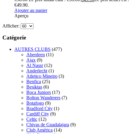
€49.90.
Ajouter au panier
Aperçu
Afficher:
Catégorie
AUTRES CLUBS
(477)
Aberdeen
(11)
Ajax
(9)
Al Nassr
(12)
Anderlecht
(1)
Atletico Mineiro
(3)
Benfica
(25)
Besiktas
(6)
Boca Juniors
(17)
Bolton Wanderers
(7)
Botafogo
(9)
Bradford City
(1)
Cardiff City
(9)
Celtic
(12)
Chivas de Guadalajara
(9)
Club América
(14)