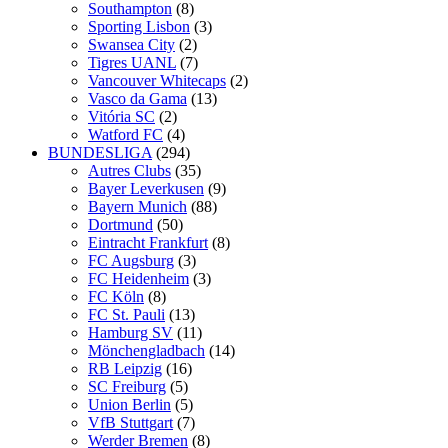
Southampton
(8)
Sporting Lisbon
(3)
Swansea City
(2)
Tigres UANL
(7)
Vancouver Whitecaps
(2)
Vasco da Gama
(13)
Vitória SC
(2)
Watford FC
(4)
BUNDESLIGA
(294)
Autres Clubs
(35)
Bayer Leverkusen
(9)
Bayern Munich
(88)
Dortmund
(50)
Eintracht Frankfurt
(8)
FC Augsburg
(3)
FC Heidenheim
(3)
FC Köln
(8)
FC St. Pauli
(13)
Hamburg SV
(11)
Mönchengladbach
(14)
RB Leipzig
(16)
SC Freiburg
(5)
Union Berlin
(5)
VfB Stuttgart
(7)
Werder Bremen
(8)