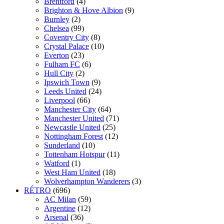
Brentford
(4)
Brighton & Hove Albion
(9)
Burnley
(2)
Chelsea
(99)
Coventry City
(8)
Crystal Palace
(10)
Everton
(23)
Fulham FC
(6)
Hull City
(2)
Ipswich Town
(9)
Leeds United
(24)
Liverpool
(66)
Manchester City
(64)
Manchester United
(71)
Newcastle United
(25)
Nottingham Forest
(12)
Sunderland
(10)
Tottenham Hotspur
(11)
Watford
(1)
West Ham United
(18)
Wolverhampton Wanderers
(3)
RÉTRO
(696)
AC Milan
(59)
Argentine
(12)
Arsenal
(36)