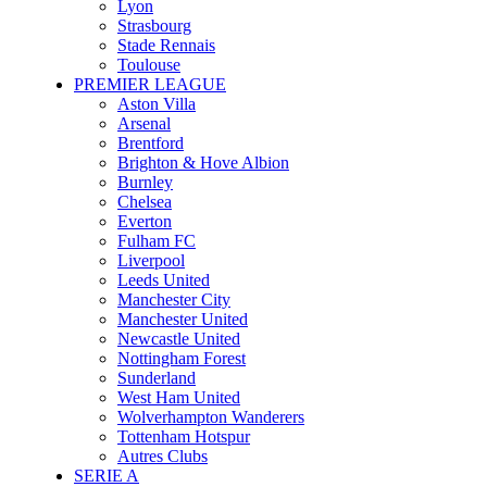
Lyon
Strasbourg
Stade Rennais
Toulouse
PREMIER LEAGUE
Aston Villa
Arsenal
Brentford
Brighton & Hove Albion
Burnley
Chelsea
Everton
Fulham FC
Liverpool
Leeds United
Manchester City
Manchester United
Newcastle United
Nottingham Forest
Sunderland
West Ham United
Wolverhampton Wanderers
Tottenham Hotspur
Autres Clubs
SERIE A