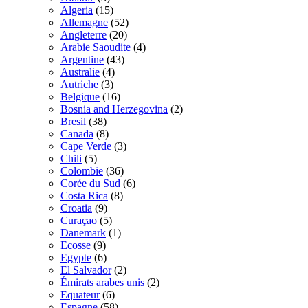
Algeria
(15)
Allemagne
(52)
Angleterre
(20)
Arabie Saoudite
(4)
Argentine
(43)
Australie
(4)
Autriche
(3)
Belgique
(16)
Bosnia and Herzegovina
(2)
Bresil
(38)
Canada
(8)
Cape Verde
(3)
Chili
(5)
Colombie
(36)
Corée du Sud
(6)
Costa Rica
(8)
Croatia
(9)
Curaçao
(5)
Danemark
(1)
Ecosse
(9)
Egypte
(6)
El Salvador
(2)
Émirats arabes unis
(2)
Equateur
(6)
Espagne
(58)