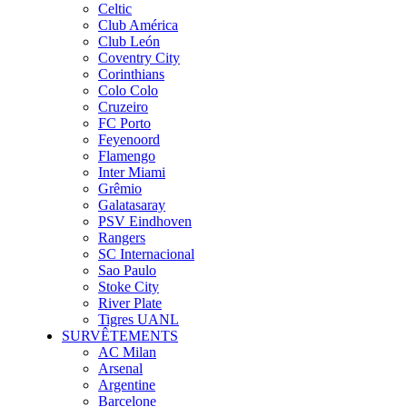
Celtic
Club América
Club León
Coventry City
Corinthians
Colo Colo
Cruzeiro
FC Porto
Feyenoord
Flamengo
Inter Miami
Grêmio
Galatasaray
PSV Eindhoven
Rangers
SC Internacional
Sao Paulo
Stoke City
River Plate
Tigres UANL
SURVÊTEMENTS
AC Milan
Arsenal
Argentine
Barcelone