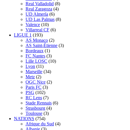
Real Valladolid
(8)
Real Zaragoza
(4)
UD Almería
(6)
UD Las Palmas
(8)
Valence
(10)
Villarreal CF
(6)
LIGUE 1
(193)
AS Monaco
(2)
AS Saint-Étienne
(3)
Bordeaux
(1)
FC Nantes
(3)
Lille LOSC
(10)
Lyon
(11)
Marseille
(34)
Metz
(2)
OGC Nice
(2)
Paris FC
(3)
PSG
(102)
RC Lens
(7)
Stade Rennais
(6)
Strasbourg
(4)
Toulouse
(3)
NATIONS
(754)
Afrique du Sud
(4)
Albanie
(3)