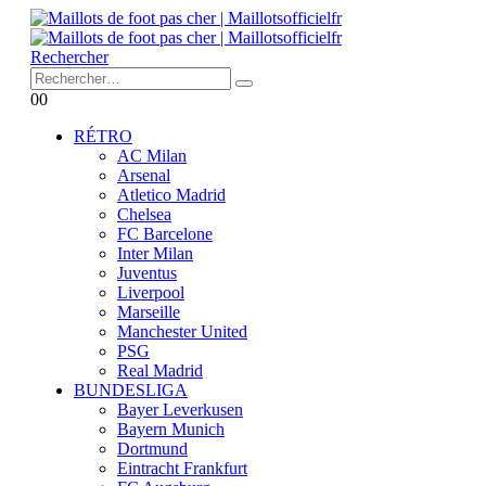
Rechercher
0
0
RÉTRO
AC Milan
Arsenal
Atletico Madrid
Chelsea
FC Barcelone
Inter Milan
Juventus
Liverpool
Marseille
Manchester United
PSG
Real Madrid
BUNDESLIGA
Bayer Leverkusen
Bayern Munich
Dortmund
Eintracht Frankfurt