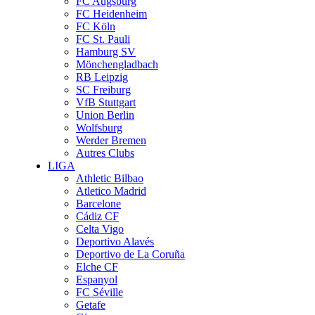
FC Augsburg
FC Heidenheim
FC Köln
FC St. Pauli
Hamburg SV
Mönchengladbach
RB Leipzig
SC Freiburg
VfB Stuttgart
Union Berlin
Wolfsburg
Werder Bremen
Autres Clubs
LIGA
Athletic Bilbao
Atletico Madrid
Barcelone
Cádiz CF
Celta Vigo
Deportivo Alavés
Deportivo de La Coruña
Elche CF
Espanyol
FC Séville
Getafe