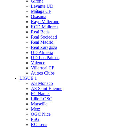
Girona
Levante UD
Málaga CF
Osasuna
Rayo Vallecano
RCD Mallorca
Real Betis
Real Sociedad
Real Madrid
Real Zaragoza
UD Almería
UD Las Palmas
Valence
Villarreal CF
Autres Clubs
LIGUE 1
AS Monaco
AS Saint-Étienne
FC Nantes
Lille LOSC
Marseille
Metz
OGC Nice
PSG
RC Lens