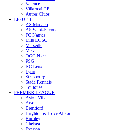
Valence
Villarreal CF
Autres Clubs
LIGUE 1
AS Monaco
AS Saint-Étienne
FC Nantes
Lille LOSC
Marseille
Metz
OGC Nice
PSG
RC Lens
Lyon
Strasbourg
Stade Rennais
Toulouse
PREMIER LEAGUE
Aston Villa
Arsenal
Brentford
Brighton & Hove Albion
Burnley
Chelsea
Everton