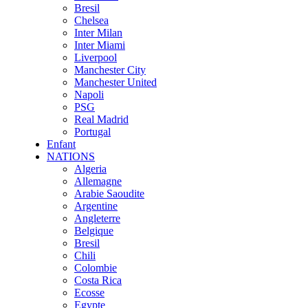
Bresil
Chelsea
Inter Milan
Inter Miami
Liverpool
Manchester City
Manchester United
Napoli
PSG
Real Madrid
Portugal
Enfant
NATIONS
Algeria
Allemagne
Arabie Saoudite
Argentine
Angleterre
Belgique
Bresil
Chili
Colombie
Costa Rica
Ecosse
Egypte