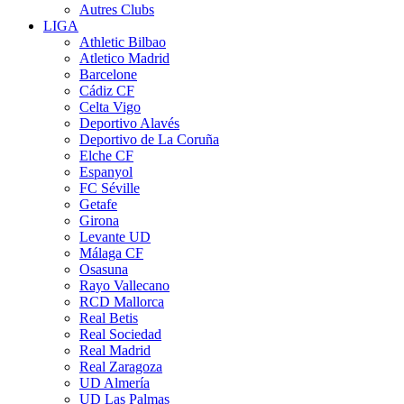
Autres Clubs
LIGA
Athletic Bilbao
Atletico Madrid
Barcelone
Cádiz CF
Celta Vigo
Deportivo Alavés
Deportivo de La Coruña
Elche CF
Espanyol
FC Séville
Getafe
Girona
Levante UD
Málaga CF
Osasuna
Rayo Vallecano
RCD Mallorca
Real Betis
Real Sociedad
Real Madrid
Real Zaragoza
UD Almería
UD Las Palmas