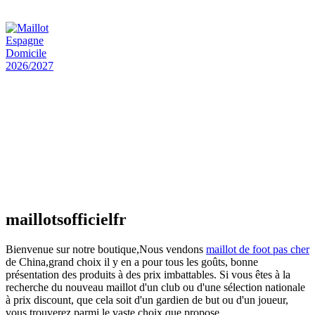
€
48.00
Le prix initial était : €48.00.
€
25.90
Le prix
actuel est : €25.90.
Maillot Espagne Domicile 2026/2027
€
48.00
Le prix initial était : €48.00.
€
25.90
Le prix
actuel est : €25.90.
Maillot France Domicile 2026/2027
€
48.00
Le prix initial était : €48.00.
€
25.90
Le prix
actuel est : €25.90.
maillotsofficielfr
Bienvenue sur notre boutique,Nous vendons
maillot de foot pas cher
de China,grand choix il y en a pour tous les goûts, bonne
présentation des produits à des prix imbattables. Si vous êtes à la
recherche du nouveau maillot d'un club ou d'une sélection nationale
à prix discount, que cela soit d'un gardien de but ou d'un joueur,
vous trouverez parmi le vaste choix que propose