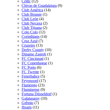
Celtic
(12)
Chivas de Guadalajara
(9)
Club América
(14)
Club Brugge
(1)
Club León
(4)
Club Necaxa
(2)
Club Tijuana
(2)
Colo Colo
(12)
Corinthians
(14)
Cruz Azul
(7)
Cruzeiro
(13)
Derby County
(10)
Dinamo Zagreb
(1)
FC Cincinnati
(1)
FC Copenhague
(1)
FC Porto
(6)
FC Twente
(1)
Fenerbahce
(5)
Feyenoord
(17)
Flamengo
(23)
Fluminense
(9)
Fortuna Düsseldorf
(1)
Galatasaray
(10)
Grêmio
(7)
Hearts
(11)