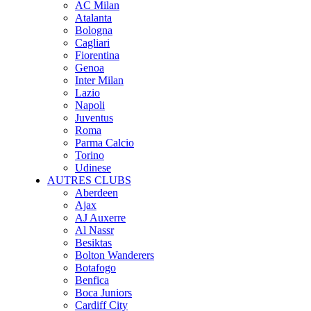
AC Milan
Atalanta
Bologna
Cagliari
Fiorentina
Genoa
Inter Milan
Lazio
Napoli
Juventus
Roma
Parma Calcio
Torino
Udinese
AUTRES CLUBS
Aberdeen
Ajax
AJ Auxerre
Al Nassr
Besiktas
Bolton Wanderers
Botafogo
Benfica
Boca Juniors
Cardiff City