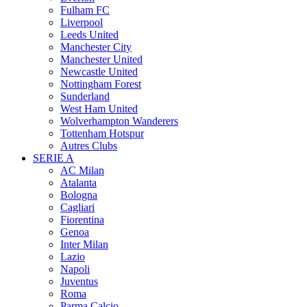
Fulham FC
Liverpool
Leeds United
Manchester City
Manchester United
Newcastle United
Nottingham Forest
Sunderland
West Ham United
Wolverhampton Wanderers
Tottenham Hotspur
Autres Clubs
SERIE A
AC Milan
Atalanta
Bologna
Cagliari
Fiorentina
Genoa
Inter Milan
Lazio
Napoli
Juventus
Roma
Parma Calcio