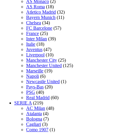
AS Monaco
(2)
AS Roma
(18)
Atletico Madrid
(32)
Bayern Munich
(11)
Chelsea
(34)
FC Barcelone
(57)
France
(25)
Inter Milan
(39)
Italie
(18)
Juventus
(47)
Liverpool
(10)
Manchester City
(25)
Manchester United
(125)
Marseille
(19)
Napoli
(6)
Newcastle United
(1)
Pays-Bas
(20)
PSG
(40)
Real Madrid
(60)
SERIE A
(219)
AC Milan
(48)
Atalanta
(4)
Bologna
(7)
Cagliari
(3)
Como 1907
(1)