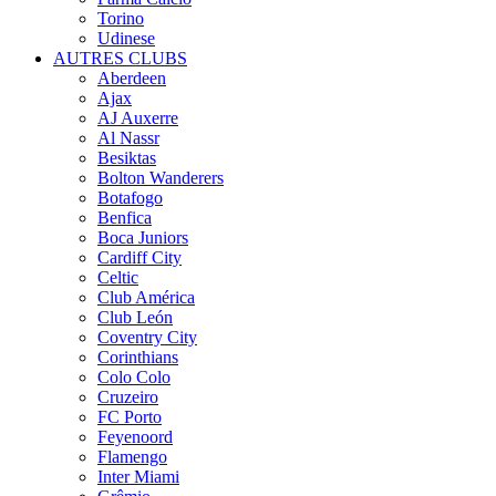
Torino
Udinese
AUTRES CLUBS
Aberdeen
Ajax
AJ Auxerre
Al Nassr
Besiktas
Bolton Wanderers
Botafogo
Benfica
Boca Juniors
Cardiff City
Celtic
Club América
Club León
Coventry City
Corinthians
Colo Colo
Cruzeiro
FC Porto
Feyenoord
Flamengo
Inter Miami