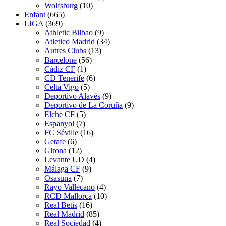
Wolfsburg
(10)
Enfant
(665)
LIGA
(369)
Athletic Bilbao
(9)
Atletico Madrid
(34)
Autres Clubs
(13)
Barcelone
(56)
Cádiz CF
(1)
CD Tenerife
(6)
Celta Vigo
(5)
Deportivo Alavés
(9)
Deportivo de La Coruña
(9)
Elche CF
(5)
Espanyol
(7)
FC Séville
(16)
Getafe
(6)
Girona
(12)
Levante UD
(4)
Málaga CF
(9)
Osasuna
(7)
Rayo Vallecano
(4)
RCD Mallorca
(10)
Real Betis
(16)
Real Madrid
(85)
Real Sociedad
(4)