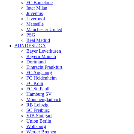
FC Barcelone
Inter Milan
Juventus
Liverpool
Marseille
Manchester United
PSG
Real Madrid
BUNDESLIGA
Bayer Leverkusen
Bayern Munich
Dortmund
Eintracht Frankfurt
FC Augsburg
FC Heidenheim
FC Köln
FC St. Pauli
Hamburg SV
Mönchengladbach
RB Leipzig
SC Freiburg
VfB Stuttgart
Union Berlin
Wolfsburg
Werder Bremen