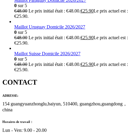
Maillot Paraguay Domicile 2026/2027
0
sur 5
€
48.00
Le prix initial était : €48.00.
€
25.90
Le prix actuel est :
€25.90.
Maillot Uruguay Domicile 2026/2027
0
sur 5
€
48.00
Le prix initial était : €48.00.
€
25.90
Le prix actuel est :
€25.90.
Maillot Suisse Domicile 2026/2027
0
sur 5
€
48.00
Le prix initial était : €48.00.
€
25.90
Le prix actuel est :
€25.90.
CONTACT
ADRESSE:
154 guangyuanzhonglu,baiyun, 510400, guangzhou,guangdong，
china
Horaires de travail：
Lun - Ven: 9.00 - 20.00