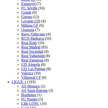
Espanyol
(7)
FC Séville
(16)
Getafe
(6)
Girona
(12)
Levante UD
(4)
Málaga CF
(9)
Osasuna
(7)
Rayo Vallecano
(4)
RCD Mallorca
(10)
Real Betis
(16)
Real Madrid
(85)
Real Sociedad
(4)
Real Valladolid
(8)
Real Zaragoza
(4)
UD Almería
(6)
UD Las Palmas
(8)
Valence
(10)
Villarreal CF
(6)
LIGUE 1
(193)
AS Monaco
(2)
AS Saint-Étienne
(3)
Bordeaux
(1)
FC Nantes
(3)
Lille LOSC
(10)
Lyon
(11)