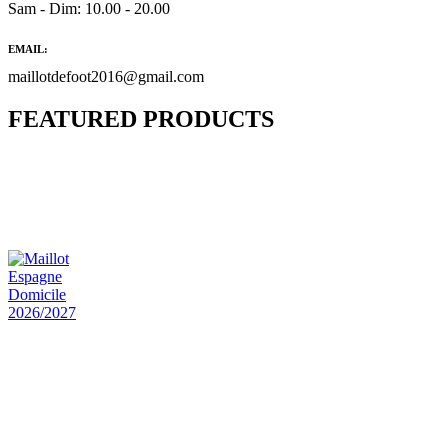
Sam - Dim: 10.00 - 20.00
EMAIL:
maillotdefoot2016@gmail.com
FEATURED PRODUCTS
Maillot Bresil Domicile 2026/2027
€
48.00
Le prix initial était : €48.00.
€
25.90
Le prix
actuel est : €25.90.
Maillot Espagne Domicile 2026/2027
€
48.00
Le prix initial était : €48.00.
€
25.90
Le prix
actuel est : €25.90.
Maillot France Domicile 2026/2027