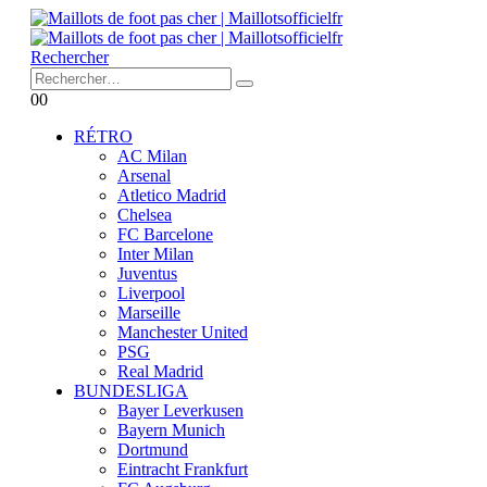
Rechercher
0
0
RÉTRO
AC Milan
Arsenal
Atletico Madrid
Chelsea
FC Barcelone
Inter Milan
Juventus
Liverpool
Marseille
Manchester United
PSG
Real Madrid
BUNDESLIGA
Bayer Leverkusen
Bayern Munich
Dortmund
Eintracht Frankfurt