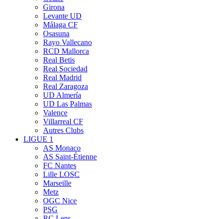
Girona
Levante UD
Málaga CF
Osasuna
Rayo Vallecano
RCD Mallorca
Real Betis
Real Sociedad
Real Madrid
Real Zaragoza
UD Almería
UD Las Palmas
Valence
Villarreal CF
Autres Clubs
LIGUE 1
AS Monaco
AS Saint-Étienne
FC Nantes
Lille LOSC
Marseille
Metz
OGC Nice
PSG
RC Lens