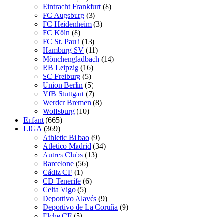
Eintracht Frankfurt
(8)
FC Augsburg
(3)
FC Heidenheim
(3)
FC Köln
(8)
FC St. Pauli
(13)
Hamburg SV
(11)
Mönchengladbach
(14)
RB Leipzig
(16)
SC Freiburg
(5)
Union Berlin
(5)
VfB Stuttgart
(7)
Werder Bremen
(8)
Wolfsburg
(10)
Enfant
(665)
LIGA
(369)
Athletic Bilbao
(9)
Atletico Madrid
(34)
Autres Clubs
(13)
Barcelone
(56)
Cádiz CF
(1)
CD Tenerife
(6)
Celta Vigo
(5)
Deportivo Alavés
(9)
Deportivo de La Coruña
(9)
Elche CF
(5)