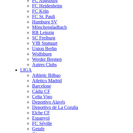
FC Augsburg
FC Heidenheim
FC Köln
FC St. Pauli
Hamburg SV
Mönchengladbach
RB Leipzig
SC Freiburg
VfB Stuttgart
Union Berlin
Wolfsburg
Werder Bremen
Autres Clubs
LIGA
Athletic Bilbao
Atletico Madrid
Barcelone
Cádiz CF
Celta Vigo
Deportivo Alavés
Deportivo de La Coruña
Elche CF
Espanyol
FC Séville
Getafe