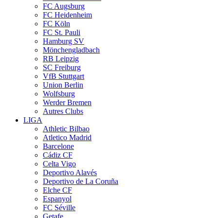
FC Augsburg
FC Heidenheim
FC Köln
FC St. Pauli
Hamburg SV
Mönchengladbach
RB Leipzig
SC Freiburg
VfB Stuttgart
Union Berlin
Wolfsburg
Werder Bremen
Autres Clubs
LIGA
Athletic Bilbao
Atletico Madrid
Barcelone
Cádiz CF
Celta Vigo
Deportivo Alavés
Deportivo de La Coruña
Elche CF
Espanyol
FC Séville
Getafe