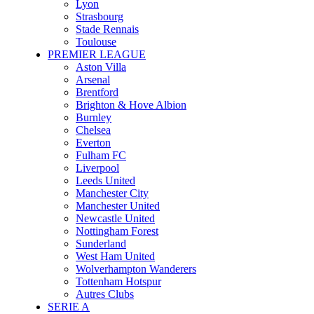
Lyon
Strasbourg
Stade Rennais
Toulouse
PREMIER LEAGUE
Aston Villa
Arsenal
Brentford
Brighton & Hove Albion
Burnley
Chelsea
Everton
Fulham FC
Liverpool
Leeds United
Manchester City
Manchester United
Newcastle United
Nottingham Forest
Sunderland
West Ham United
Wolverhampton Wanderers
Tottenham Hotspur
Autres Clubs
SERIE A