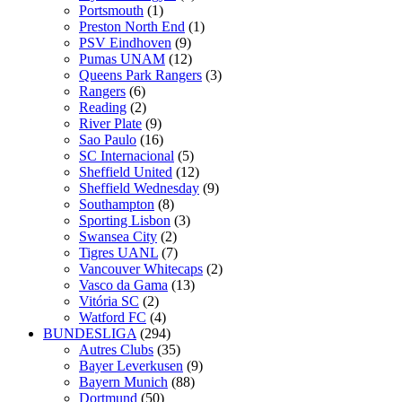
Portsmouth
(1)
Preston North End
(1)
PSV Eindhoven
(9)
Pumas UNAM
(12)
Queens Park Rangers
(3)
Rangers
(6)
Reading
(2)
River Plate
(9)
Sao Paulo
(16)
SC Internacional
(5)
Sheffield United
(12)
Sheffield Wednesday
(9)
Southampton
(8)
Sporting Lisbon
(3)
Swansea City
(2)
Tigres UANL
(7)
Vancouver Whitecaps
(2)
Vasco da Gama
(13)
Vitória SC
(2)
Watford FC
(4)
BUNDESLIGA
(294)
Autres Clubs
(35)
Bayer Leverkusen
(9)
Bayern Munich
(88)
Dortmund
(50)