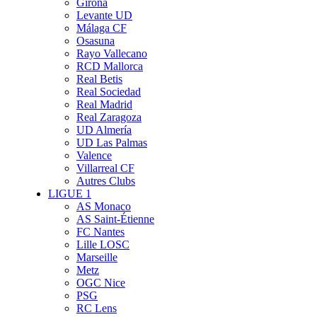
Girona
Levante UD
Málaga CF
Osasuna
Rayo Vallecano
RCD Mallorca
Real Betis
Real Sociedad
Real Madrid
Real Zaragoza
UD Almería
UD Las Palmas
Valence
Villarreal CF
Autres Clubs
LIGUE 1
AS Monaco
AS Saint-Étienne
FC Nantes
Lille LOSC
Marseille
Metz
OGC Nice
PSG
RC Lens