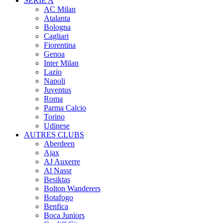
SERIE A
AC Milan
Atalanta
Bologna
Cagliari
Fiorentina
Genoa
Inter Milan
Lazio
Napoli
Juventus
Roma
Parma Calcio
Torino
Udinese
AUTRES CLUBS
Aberdeen
Ajax
AJ Auxerre
Al Nassr
Besiktas
Bolton Wanderers
Botafogo
Benfica
Boca Juniors