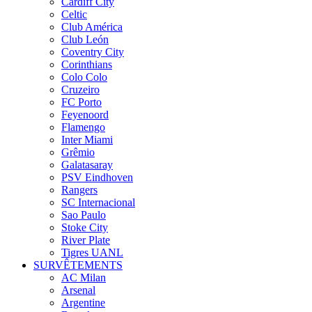
Cardiff City
Celtic
Club América
Club León
Coventry City
Corinthians
Colo Colo
Cruzeiro
FC Porto
Feyenoord
Flamengo
Inter Miami
Grêmio
Galatasaray
PSV Eindhoven
Rangers
SC Internacional
Sao Paulo
Stoke City
River Plate
Tigres UANL
SURVÊTEMENTS
AC Milan
Arsenal
Argentine