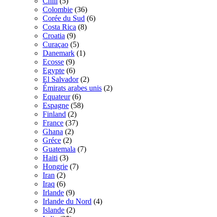
Chili
(5)
Colombie
(36)
Corée du Sud
(6)
Costa Rica
(8)
Croatia
(9)
Curaçao
(5)
Danemark
(1)
Ecosse
(9)
Egypte
(6)
El Salvador
(2)
Émirats arabes unis
(2)
Equateur
(6)
Espagne
(58)
Finland
(2)
France
(37)
Ghana
(2)
Gréce
(2)
Guatemala
(7)
Haiti
(3)
Hongrie
(7)
Iran
(2)
Iraq
(6)
Irlande
(9)
Irlande du Nord
(4)
Islande
(2)