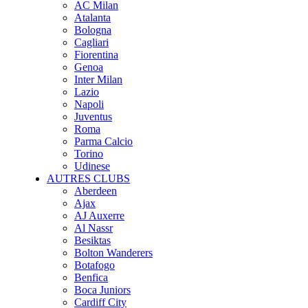
AC Milan
Atalanta
Bologna
Cagliari
Fiorentina
Genoa
Inter Milan
Lazio
Napoli
Juventus
Roma
Parma Calcio
Torino
Udinese
AUTRES CLUBS
Aberdeen
Ajax
AJ Auxerre
Al Nassr
Besiktas
Bolton Wanderers
Botafogo
Benfica
Boca Juniors
Cardiff City