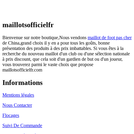
€
48.00
Le prix initial était : €48.00.
€
25.90
Le prix
actuel est : €25.90.
maillotsofficielfr
Bienvenue sur notre boutique,Nous vendons
maillot de foot pas cher
de China,grand choix il y en a pour tous les goûts, bonne
présentation des produits à des prix imbattables. Si vous êtes à la
recherche du nouveau maillot d'un club ou d'une sélection nationale
à prix discount, que cela soit d'un gardien de but ou d'un joueur,
vous trouverez parmi le vaste choix que propose
maillotsofficielfr.com
Informations
Mentions légales
Nous Contacter
Flocages
Suivi De Commande