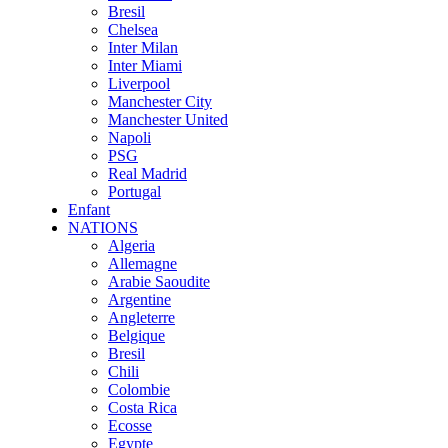
Bresil
Chelsea
Inter Milan
Inter Miami
Liverpool
Manchester City
Manchester United
Napoli
PSG
Real Madrid
Portugal
Enfant
NATIONS
Algeria
Allemagne
Arabie Saoudite
Argentine
Angleterre
Belgique
Bresil
Chili
Colombie
Costa Rica
Ecosse
Egypte