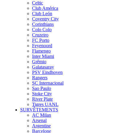
Celtic
Club América
Club León
Coventry City
Corinthians
Colo Colo
Cruzeiro
FC Porto
Feyenoord
Flamengo
Inter Miami
Grêmio
Galatasaray
PSV Eindhoven
Rangers
SC Internacional
Sao Paulo
Stoke City
River Plate
Tigres UANL
SURVÊTEMENTS
AC Milan
Arsenal
Argentine
Barcelone