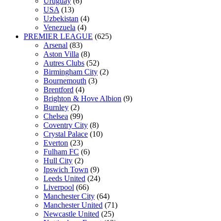
Uruguay
(6)
USA
(13)
Uzbekistan
(4)
Venezuela
(4)
PREMIER LEAGUE
(625)
Arsenal
(83)
Aston Villa
(8)
Autres Clubs
(52)
Birmingham City
(2)
Bournemouth
(3)
Brentford
(4)
Brighton & Hove Albion
(9)
Burnley
(2)
Chelsea
(99)
Coventry City
(8)
Crystal Palace
(10)
Everton
(23)
Fulham FC
(6)
Hull City
(2)
Ipswich Town
(9)
Leeds United
(24)
Liverpool
(66)
Manchester City
(64)
Manchester United
(71)
Newcastle United
(25)