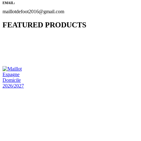
EMAIL:
maillotdefoot2016@gmail.com
FEATURED PRODUCTS
Maillot Bresil Domicile 2026/2027
€
48.00
Le prix initial était : €48.00.
€
25.90
Le prix
actuel est : €25.90.
Maillot Espagne Domicile 2026/2027
€
48.00
Le prix initial était : €48.00.
€
25.90
Le prix
actuel est : €25.90.
Maillot France Domicile 2026/2027
€
48.00
Le prix initial était : €48.00.
€
25.90
Le prix