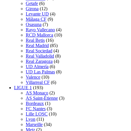
Getafe
(6)
Girona
(12)
Levante UD
(4)
Málaga CF
(9)
Osasuna
(7)
Rayo Vallecano
(4)
RCD Mallorca
(10)
Real Betis
(16)
Real Madrid
(85)
Real Sociedad
(4)
Real Valladolid
(8)
Real Zaragoza
(4)
UD Almería
(6)
UD Las Palmas
(8)
Valence
(10)
Villarreal CF
(6)
LIGUE 1
(193)
AS Monaco
(2)
AS Saint-Étienne
(3)
Bordeaux
(1)
FC Nantes
(3)
Lille LOSC
(10)
Lyon
(11)
Marseille
(34)
Metz
(2)