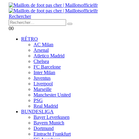
Rechercher
0
0
RÉTRO
AC Milan
Arsenal
Atletico Madrid
Chelsea
FC Barcelone
Inter Milan
Juventus
Liverpool
Marseille
Manchester United
PSG
Real Madrid
BUNDESLIGA
Bayer Leverkusen
Bayern Munich
Dortmund
Eintracht Frankfurt