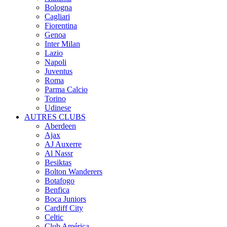
Bologna
Cagliari
Fiorentina
Genoa
Inter Milan
Lazio
Napoli
Juventus
Roma
Parma Calcio
Torino
Udinese
AUTRES CLUBS
Aberdeen
Ajax
AJ Auxerre
Al Nassr
Besiktas
Bolton Wanderers
Botafogo
Benfica
Boca Juniors
Cardiff City
Celtic
Club América