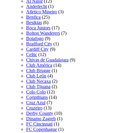
Al Nassr
(12)
Anderlecht
(1)
Atletico Mineiro
(3)
Benfica
(25)
Besiktas
(6)
Boca Juniors
(17)
Bolton Wanderers
(7)
Botafogo
(9)
Bradford City
(1)
Cardiff City
(9)
Celtic
(12)
Chivas de Guadalajara
(9)
Club América
(14)
Club Brugge
(1)
Club León
(4)
Club Necaxa
(2)
Club Tijuana
(2)
Colo Colo
(12)
Corinthians
(14)
Cruz Azul
(7)
Cruzeiro
(13)
Derby County
(10)
Dinamo Zagreb
(1)
FC Cincinnati
(1)
FC Copenhague
(1)