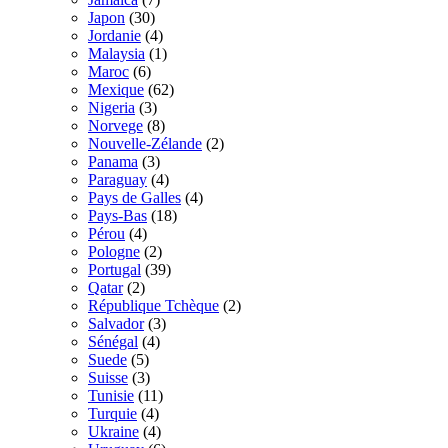
Japon
(30)
Jordanie
(4)
Malaysia
(1)
Maroc
(6)
Mexique
(62)
Nigeria
(3)
Norvege
(8)
Nouvelle-Zélande
(2)
Panama
(3)
Paraguay
(4)
Pays de Galles
(4)
Pays-Bas
(18)
Pérou
(4)
Pologne
(2)
Portugal
(39)
Qatar
(2)
République Tchèque
(2)
Salvador
(3)
Sénégal
(4)
Suede
(5)
Suisse
(3)
Tunisie
(11)
Turquie
(4)
Ukraine
(4)