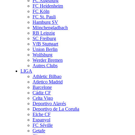
FC Augsburg
FC Heidenheim
FC Köln
FC St. Pauli
Hamburg SV
Mönchengladbach
RB Leipzig
SC Freiburg
VfB Stuttgart
Union Berlin
Wolfsburg
Werder Bremen
Autres Clubs
LIGA
Athletic Bilbao
Atletico Madrid
Barcelone
Cádiz CF
Celta Vigo
Deportivo Alavés
Deportivo de La Coruña
Elche CF
Espanyol
FC Séville
Getafe