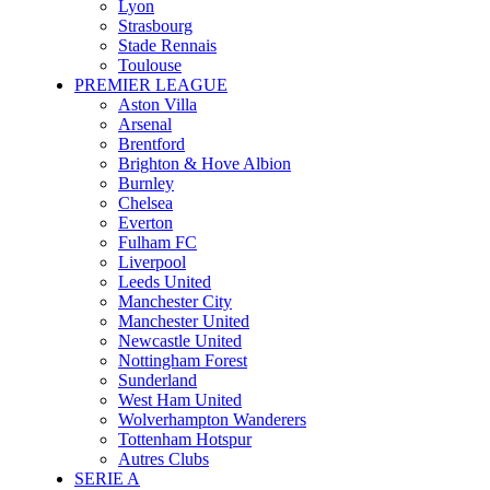
Lyon
Strasbourg
Stade Rennais
Toulouse
PREMIER LEAGUE
Aston Villa
Arsenal
Brentford
Brighton & Hove Albion
Burnley
Chelsea
Everton
Fulham FC
Liverpool
Leeds United
Manchester City
Manchester United
Newcastle United
Nottingham Forest
Sunderland
West Ham United
Wolverhampton Wanderers
Tottenham Hotspur
Autres Clubs
SERIE A