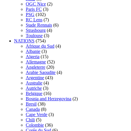
OGC Nice
(2)
Paris FC
(3)
PSG
(102)
RC Lens
(7)
Stade Rennais
(6)
Strasbourg
(4)
Toulouse
(3)
NATIONS
(754)
Afrique du Sud
(4)
Albanie
(3)
Algeria
(15)
Allemagne
(52)
Angleterre
(20)
Arabie Saoudite
(4)
Argentine
(43)
Australie
(4)
Autriche
(3)
Belgique
(16)
Bosnia and Herzegovina
(2)
Bresil
(38)
Canada
(8)
Cape Verde
(3)
Chili
(5)
Colombie
(36)
Corée du Sud
(6)