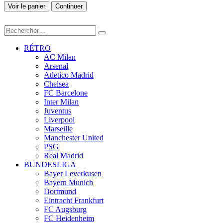
Voir le panier
Continuer
RÉTRO
AC Milan
Arsenal
Atletico Madrid
Chelsea
FC Barcelone
Inter Milan
Juventus
Liverpool
Marseille
Manchester United
PSG
Real Madrid
BUNDESLIGA
Bayer Leverkusen
Bayern Munich
Dortmund
Eintracht Frankfurt
FC Augsburg
FC Heidenheim