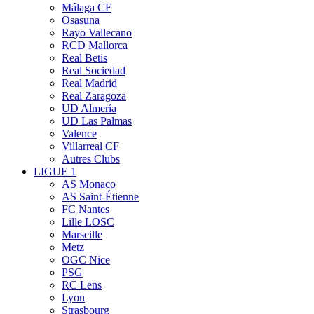
Málaga CF
Osasuna
Rayo Vallecano
RCD Mallorca
Real Betis
Real Sociedad
Real Madrid
Real Zaragoza
UD Almería
UD Las Palmas
Valence
Villarreal CF
Autres Clubs
LIGUE 1
AS Monaco
AS Saint-Étienne
FC Nantes
Lille LOSC
Marseille
Metz
OGC Nice
PSG
RC Lens
Lyon
Strasbourg