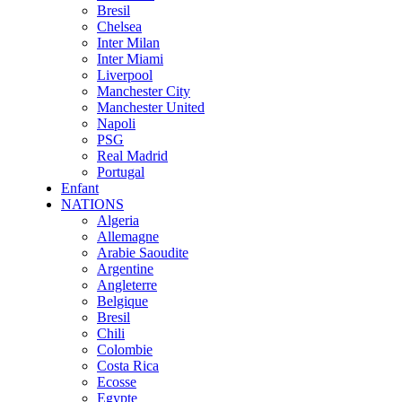
Bresil
Chelsea
Inter Milan
Inter Miami
Liverpool
Manchester City
Manchester United
Napoli
PSG
Real Madrid
Portugal
Enfant
NATIONS
Algeria
Allemagne
Arabie Saoudite
Argentine
Angleterre
Belgique
Bresil
Chili
Colombie
Costa Rica
Ecosse
Egypte