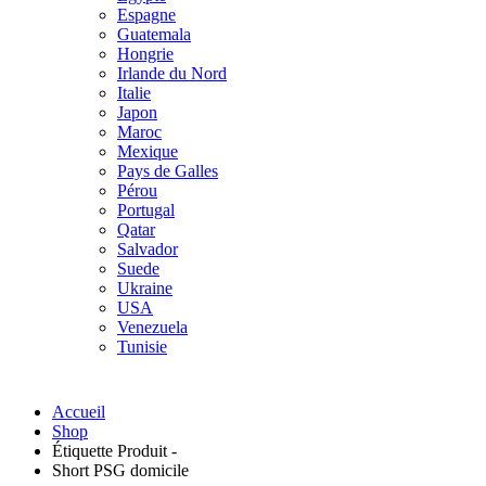
Espagne
Guatemala
Hongrie
Irlande du Nord
Italie
Japon
Maroc
Mexique
Pays de Galles
Pérou
Portugal
Qatar
Salvador
Suede
Ukraine
USA
Venezuela
Tunisie
Accueil
Shop
Étiquette Produit -
Short PSG domicile