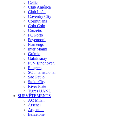
Celtic
Club América
Club León
Coventry City
Corinthians
Colo Colo
Cruzeiro
FC Porto
Feyenoord
Flamengo
Inter Miami
Grêmio
Galatasaray
PSV Eindhoven
Rangers
SC Internacional
Sao Paulo
Stoke City
River Plate
Tigres UANL
SURVÊTEMENTS
AC Milan
Arsenal
Argentine
Barcelone