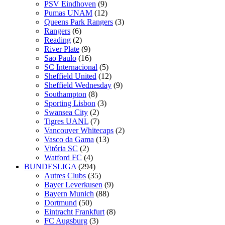
PSV Eindhoven
(9)
Pumas UNAM
(12)
Queens Park Rangers
(3)
Rangers
(6)
Reading
(2)
River Plate
(9)
Sao Paulo
(16)
SC Internacional
(5)
Sheffield United
(12)
Sheffield Wednesday
(9)
Southampton
(8)
Sporting Lisbon
(3)
Swansea City
(2)
Tigres UANL
(7)
Vancouver Whitecaps
(2)
Vasco da Gama
(13)
Vitória SC
(2)
Watford FC
(4)
BUNDESLIGA
(294)
Autres Clubs
(35)
Bayer Leverkusen
(9)
Bayern Munich
(88)
Dortmund
(50)
Eintracht Frankfurt
(8)
FC Augsburg
(3)