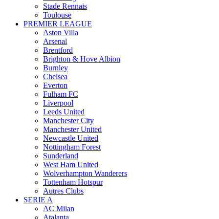
Stade Rennais
Toulouse
PREMIER LEAGUE
Aston Villa
Arsenal
Brentford
Brighton & Hove Albion
Burnley
Chelsea
Everton
Fulham FC
Liverpool
Leeds United
Manchester City
Manchester United
Newcastle United
Nottingham Forest
Sunderland
West Ham United
Wolverhampton Wanderers
Tottenham Hotspur
Autres Clubs
SERIE A
AC Milan
Atalanta