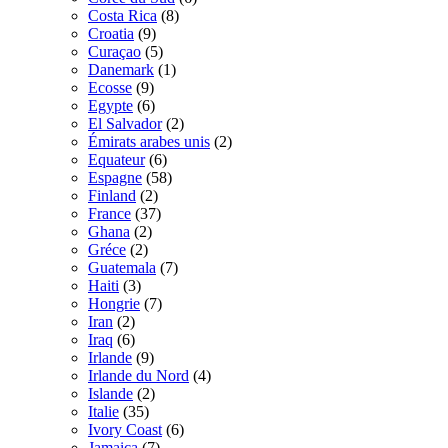
Costa Rica
(8)
Croatia
(9)
Curaçao
(5)
Danemark
(1)
Ecosse
(9)
Egypte
(6)
El Salvador
(2)
Émirats arabes unis
(2)
Equateur
(6)
Espagne
(58)
Finland
(2)
France
(37)
Ghana
(2)
Gréce
(2)
Guatemala
(7)
Haiti
(3)
Hongrie
(7)
Iran
(2)
Iraq
(6)
Irlande
(9)
Irlande du Nord
(4)
Islande
(2)
Italie
(35)
Ivory Coast
(6)
Jamaica
(7)