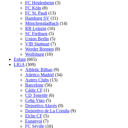
FC Heidenheim
(3)
FC Köln
(8)
FC St. Pauli
(13)
Hamburg SV
(11)
Mönchengladbach
(14)
RB Leipzig
(16)
SC Freiburg
(5)
Union Berlin
(5)
VfB Stuttgart
(7)
Werder Bremen
(8)
Wolfsburg
(10)
Enfant
(665)
LIGA
(369)
Athletic Bilbao
(9)
Atletico Madrid
(34)
Autres Clubs
(13)
Barcelone
(56)
Cádiz CF
(1)
CD Tenerife
(6)
Celta Vigo
(5)
Deportivo Alavés
(9)
Deportivo de La Coruña
(9)
Elche CF
(5)
Espanyol
(7)
FC Séville
(16)