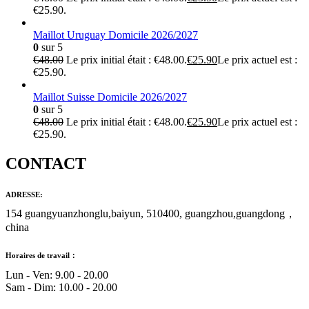
€25.90.
Maillot Uruguay Domicile 2026/2027
0
sur 5
€
48.00
Le prix initial était : €48.00.
€
25.90
Le prix actuel est :
€25.90.
Maillot Suisse Domicile 2026/2027
0
sur 5
€
48.00
Le prix initial était : €48.00.
€
25.90
Le prix actuel est :
€25.90.
CONTACT
ADRESSE:
154 guangyuanzhonglu,baiyun, 510400, guangzhou,guangdong，
china
Horaires de travail：
Lun - Ven: 9.00 - 20.00
Sam - Dim: 10.00 - 20.00