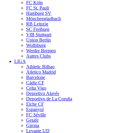
FC Köln
FC St. Pauli
Hamburg SV
Mönchengladbach
RB Leipzig
SC Freiburg
VfB Stuttgart
Union Berlin
Wolfsburg
Werder Bremen
Autres Clubs
LIGA
Athletic Bilbao
Atletico Madrid
Barcelone
Cádiz CF
Celta Vigo
Deportivo Alavés
Deportivo de La Coruña
Elche CF
Espanyol
FC Séville
Getafe
Girona
Levante UD