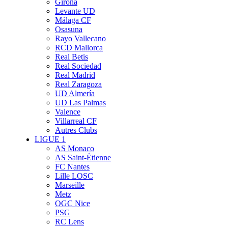
Girona
Levante UD
Málaga CF
Osasuna
Rayo Vallecano
RCD Mallorca
Real Betis
Real Sociedad
Real Madrid
Real Zaragoza
UD Almería
UD Las Palmas
Valence
Villarreal CF
Autres Clubs
LIGUE 1
AS Monaco
AS Saint-Étienne
FC Nantes
Lille LOSC
Marseille
Metz
OGC Nice
PSG
RC Lens