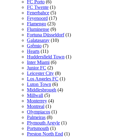
FC Porto
(6)
FC Twente
(1)
Fenerbahce
(5)
Feyenoord
(17)
Flamengo
(23)
Fluminense
(9)
Fortuna Düsseldorf
(1)
Galatasaray
(10)
Grêmio
(7)
Hearts
(11)
Huddersfield Town
(1)
Inter Miami
(6)
Junior FC
(2)
Leicester City
(8)
Los Angeles FC
(1)
Luton Town
(6)
Middlesbrough
(4)
Millwall
(5)
Monterrey
(4)
Montreal
(1)
Olympiacos
(1)
Palmeiras
(8)
Plymouth Argyle
(1)
Portsmouth
(1)
Preston North End
(1)