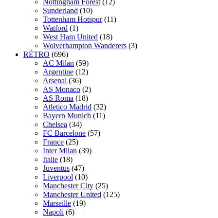
Nottingham Forest
(12)
Sunderland
(10)
Tottenham Hotspur
(11)
Watford
(1)
West Ham United
(18)
Wolverhampton Wanderers
(3)
RÉTRO
(696)
AC Milan
(59)
Argentine
(12)
Arsenal
(36)
AS Monaco
(2)
AS Roma
(18)
Atletico Madrid
(32)
Bayern Munich
(11)
Chelsea
(34)
FC Barcelone
(57)
France
(25)
Inter Milan
(39)
Italie
(18)
Juventus
(47)
Liverpool
(10)
Manchester City
(25)
Manchester United
(125)
Marseille
(19)
Napoli
(6)