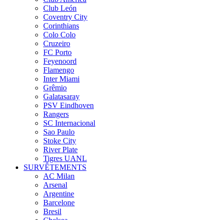
Club León
Coventry City
Corinthians
Colo Colo
Cruzeiro
FC Porto
Feyenoord
Flamengo
Inter Miami
Grêmio
Galatasaray
PSV Eindhoven
Rangers
SC Internacional
Sao Paulo
Stoke City
River Plate
Tigres UANL
SURVÊTEMENTS
AC Milan
Arsenal
Argentine
Barcelone
Bresil