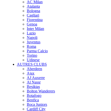
AC Milan
Atalanta
Bologna
Cagliari
Fiorentina
Genoa
Inter Milan
Lazio
Napoli
Juventus
Roma
Parma Calcio
Torino
Udinese
AUTRES CLUBS
Aberdeen
Ajax
AJ Auxerre
Al Nassr
Besiktas
Bolton Wanderers
Botafogo
Benfica
Boca Juniors
Cardiff City