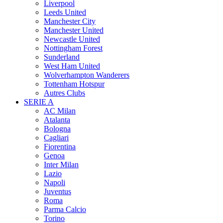
Liverpool
Leeds United
Manchester City
Manchester United
Newcastle United
Nottingham Forest
Sunderland
West Ham United
Wolverhampton Wanderers
Tottenham Hotspur
Autres Clubs
SERIE A
AC Milan
Atalanta
Bologna
Cagliari
Fiorentina
Genoa
Inter Milan
Lazio
Napoli
Juventus
Roma
Parma Calcio
Torino