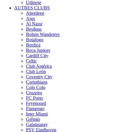
Udinese
AUTRES CLUBS
Aberdeen
Ajax
Al Nassr
Besiktas
Bolton Wanderers
Botafogo
Benfica
Boca Juniors
Cardiff City
Celtic
Club América
Club León
Coventry City
Corinthians
Colo Colo
Cruzeiro
FC Porto
Feyenoord
Flamengo
Inter Miami
Grêmio
Galatasaray
PSV Eindhoven