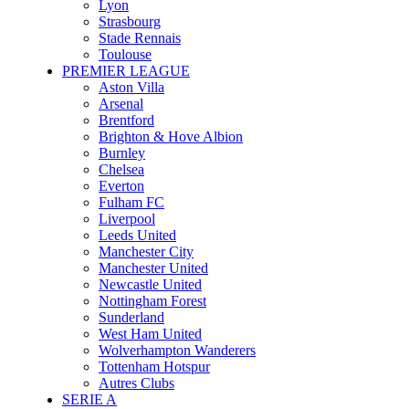
Lyon
Strasbourg
Stade Rennais
Toulouse
PREMIER LEAGUE
Aston Villa
Arsenal
Brentford
Brighton & Hove Albion
Burnley
Chelsea
Everton
Fulham FC
Liverpool
Leeds United
Manchester City
Manchester United
Newcastle United
Nottingham Forest
Sunderland
West Ham United
Wolverhampton Wanderers
Tottenham Hotspur
Autres Clubs
SERIE A