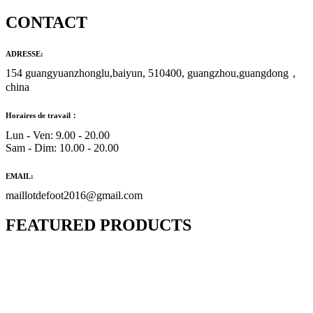
CONTACT
ADRESSE:
154 guangyuanzhonglu,baiyun, 510400, guangzhou,guangdong，
china
Horaires de travail：
Lun - Ven: 9.00 - 20.00
Sam - Dim: 10.00 - 20.00
EMAIL:
maillotdefoot2016@gmail.com
FEATURED PRODUCTS
Maillot Bresil Domicile 2026/2027
€
48.00
Le prix initial était : €48.00.
€
25.90
Le prix