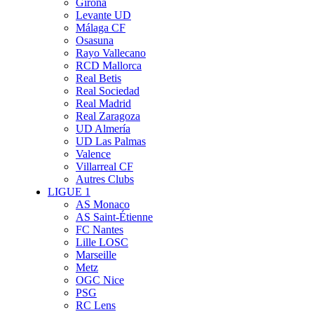
Girona
Levante UD
Málaga CF
Osasuna
Rayo Vallecano
RCD Mallorca
Real Betis
Real Sociedad
Real Madrid
Real Zaragoza
UD Almería
UD Las Palmas
Valence
Villarreal CF
Autres Clubs
LIGUE 1
AS Monaco
AS Saint-Étienne
FC Nantes
Lille LOSC
Marseille
Metz
OGC Nice
PSG
RC Lens