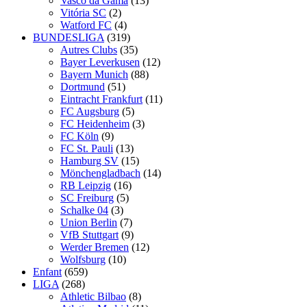
Vasco da Gama
(13)
Vitória SC
(2)
Watford FC
(4)
BUNDESLIGA
(319)
Autres Clubs
(35)
Bayer Leverkusen
(12)
Bayern Munich
(88)
Dortmund
(51)
Eintracht Frankfurt
(11)
FC Augsburg
(5)
FC Heidenheim
(3)
FC Köln
(9)
FC St. Pauli
(13)
Hamburg SV
(15)
Mönchengladbach
(14)
RB Leipzig
(16)
SC Freiburg
(5)
Schalke 04
(3)
Union Berlin
(7)
VfB Stuttgart
(9)
Werder Bremen
(12)
Wolfsburg
(10)
Enfant
(659)
LIGA
(268)
Athletic Bilbao
(8)