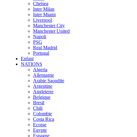
Chelsea
Inter Milan
Inter Miami
Liverpool
Manchester City
Manchester United
Napoli
PSG
Real Madrid
Portugal
Enfant
NATIONS
Algeria
Allemagne
Arabie Saoudite
Argentine
Angleterre
Belgique
Bresil
Chili
Colombie
Costa Rica
Ecosse
Egypte
Espagne