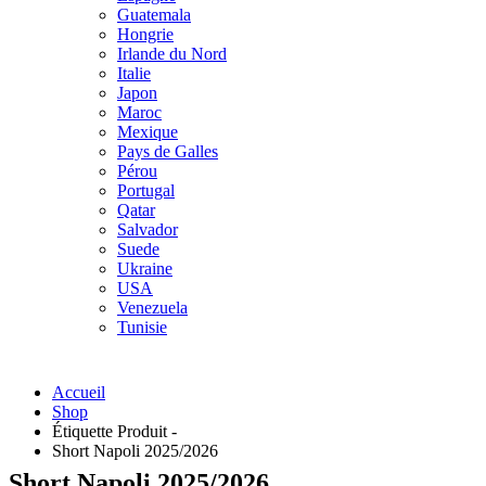
Guatemala
Hongrie
Irlande du Nord
Italie
Japon
Maroc
Mexique
Pays de Galles
Pérou
Portugal
Qatar
Salvador
Suede
Ukraine
USA
Venezuela
Tunisie
Accueil
Shop
Étiquette Produit -
Short Napoli 2025/2026
Short Napoli 2025/2026