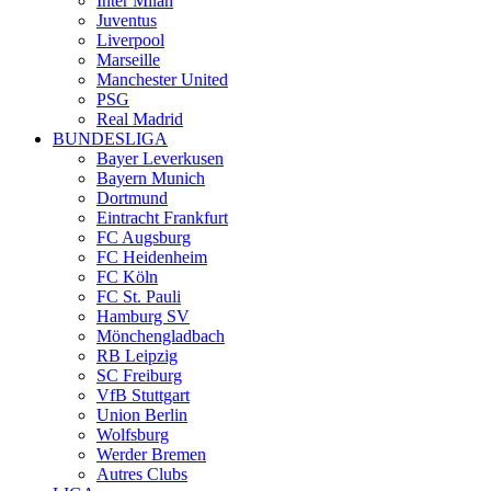
Inter Milan
Juventus
Liverpool
Marseille
Manchester United
PSG
Real Madrid
BUNDESLIGA
Bayer Leverkusen
Bayern Munich
Dortmund
Eintracht Frankfurt
FC Augsburg
FC Heidenheim
FC Köln
FC St. Pauli
Hamburg SV
Mönchengladbach
RB Leipzig
SC Freiburg
VfB Stuttgart
Union Berlin
Wolfsburg
Werder Bremen
Autres Clubs