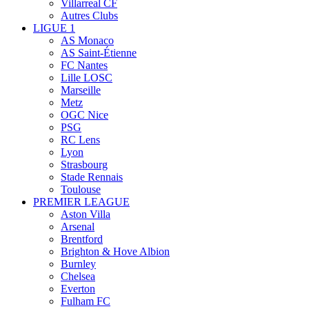
Villarreal CF
Autres Clubs
LIGUE 1
AS Monaco
AS Saint-Étienne
FC Nantes
Lille LOSC
Marseille
Metz
OGC Nice
PSG
RC Lens
Lyon
Strasbourg
Stade Rennais
Toulouse
PREMIER LEAGUE
Aston Villa
Arsenal
Brentford
Brighton & Hove Albion
Burnley
Chelsea
Everton
Fulham FC