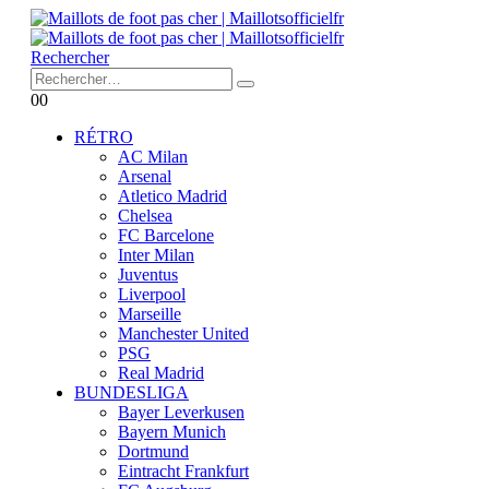
Rechercher
0
0
RÉTRO
AC Milan
Arsenal
Atletico Madrid
Chelsea
FC Barcelone
Inter Milan
Juventus
Liverpool
Marseille
Manchester United
PSG
Real Madrid
BUNDESLIGA
Bayer Leverkusen
Bayern Munich
Dortmund
Eintracht Frankfurt