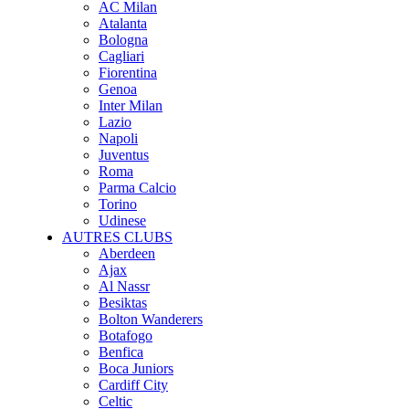
AC Milan
Atalanta
Bologna
Cagliari
Fiorentina
Genoa
Inter Milan
Lazio
Napoli
Juventus
Roma
Parma Calcio
Torino
Udinese
AUTRES CLUBS
Aberdeen
Ajax
Al Nassr
Besiktas
Bolton Wanderers
Botafogo
Benfica
Boca Juniors
Cardiff City
Celtic