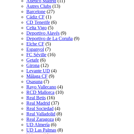
Atletico Madrid
(11)
Autres Clubs
(13)
Barcelone
(27)
Cádiz CF
(1)
CD Tenerife
(6)
Celta Vigo
(5)
Deportivo Alavés
(9)
Deportivo de La Coruña
(9)
Elche CF
(5)
Espanyol
(7)
FC Séville
(16)
Getafe
(6)
Girona
(12)
Levante UD
(4)
Málaga CF
(9)
Osasuna
(7)
Rayo Vallecano
(4)
RCD Mallorca
(10)
Real Betis
(16)
Real Madrid
(37)
Real Sociedad
(4)
Real Valladolid
(8)
Real Zaragoza
(4)
UD Almería
(6)
UD Las Palmas
(8)