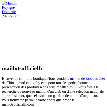
actuel est : €25.90.
Maillot Espagne Domicile 2026/2027
€
48.00
Le prix initial était : €48.00.
€
25.90
Le prix
actuel est : €25.90.
Maillot France Domicile 2026/2027
€
48.00
Le prix initial était : €48.00.
€
25.90
Le prix
actuel est : €25.90.
maillotsofficielfr
Bienvenue sur notre boutique,Nous vendons
maillot de foot pas cher
de China,grand choix il y en a pour tous les goûts, bonne
présentation des produits à des prix imbattables. Si vous êtes à la
recherche du nouveau maillot d'un club ou d'une sélection nationale
à prix discount, que cela soit d'un gardien de but ou d'un joueur,
vous trouverez parmi le vaste choix que propose
maillotsofficielfr.com