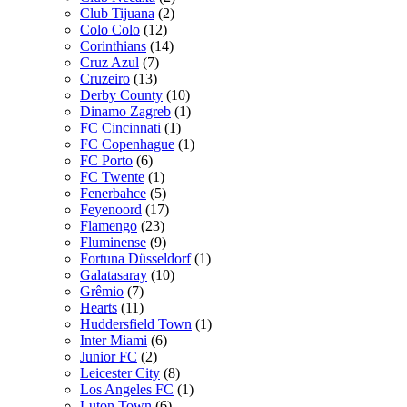
Club Tijuana
(2)
Colo Colo
(12)
Corinthians
(14)
Cruz Azul
(7)
Cruzeiro
(13)
Derby County
(10)
Dinamo Zagreb
(1)
FC Cincinnati
(1)
FC Copenhague
(1)
FC Porto
(6)
FC Twente
(1)
Fenerbahce
(5)
Feyenoord
(17)
Flamengo
(23)
Fluminense
(9)
Fortuna Düsseldorf
(1)
Galatasaray
(10)
Grêmio
(7)
Hearts
(11)
Huddersfield Town
(1)
Inter Miami
(6)
Junior FC
(2)
Leicester City
(8)
Los Angeles FC
(1)
Luton Town
(6)