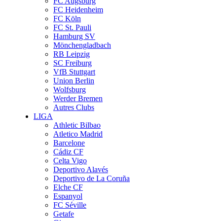
FC Augsburg
FC Heidenheim
FC Köln
FC St. Pauli
Hamburg SV
Mönchengladbach
RB Leipzig
SC Freiburg
VfB Stuttgart
Union Berlin
Wolfsburg
Werder Bremen
Autres Clubs
LIGA
Athletic Bilbao
Atletico Madrid
Barcelone
Cádiz CF
Celta Vigo
Deportivo Alavés
Deportivo de La Coruña
Elche CF
Espanyol
FC Séville
Getafe