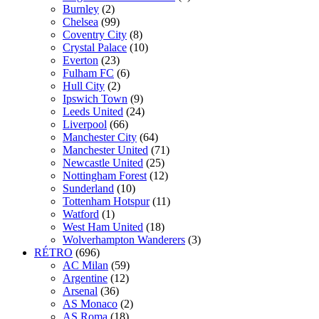
Burnley
(2)
Chelsea
(99)
Coventry City
(8)
Crystal Palace
(10)
Everton
(23)
Fulham FC
(6)
Hull City
(2)
Ipswich Town
(9)
Leeds United
(24)
Liverpool
(66)
Manchester City
(64)
Manchester United
(71)
Newcastle United
(25)
Nottingham Forest
(12)
Sunderland
(10)
Tottenham Hotspur
(11)
Watford
(1)
West Ham United
(18)
Wolverhampton Wanderers
(3)
RÉTRO
(696)
AC Milan
(59)
Argentine
(12)
Arsenal
(36)
AS Monaco
(2)
AS Roma
(18)