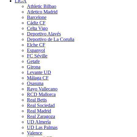
LIGA
Athletic Bilbao
Atletico Madrid
Barcelone
Cádiz CF
Celta Vigo
Deportivo Alavés
Deportivo de La Coruña
Elche CF
Espanyol
FC Séville
Getafe
Girona
Levante UD
Málaga CF
Osasuna
Rayo Vallecano
RCD Mallorca
Real Betis
Real Sociedad
Real Madrid
Real Zaragoza
UD Almería
UD Las Palmas
Valence