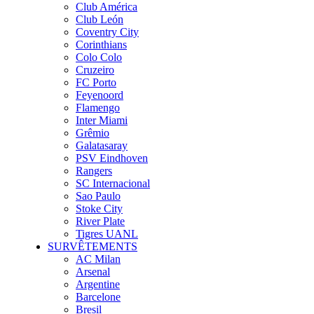
Club América
Club León
Coventry City
Corinthians
Colo Colo
Cruzeiro
FC Porto
Feyenoord
Flamengo
Inter Miami
Grêmio
Galatasaray
PSV Eindhoven
Rangers
SC Internacional
Sao Paulo
Stoke City
River Plate
Tigres UANL
SURVÊTEMENTS
AC Milan
Arsenal
Argentine
Barcelone
Bresil