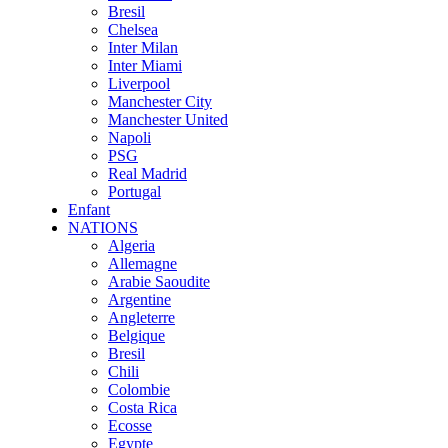
Bresil
Chelsea
Inter Milan
Inter Miami
Liverpool
Manchester City
Manchester United
Napoli
PSG
Real Madrid
Portugal
Enfant
NATIONS
Algeria
Allemagne
Arabie Saoudite
Argentine
Angleterre
Belgique
Bresil
Chili
Colombie
Costa Rica
Ecosse
Egypte