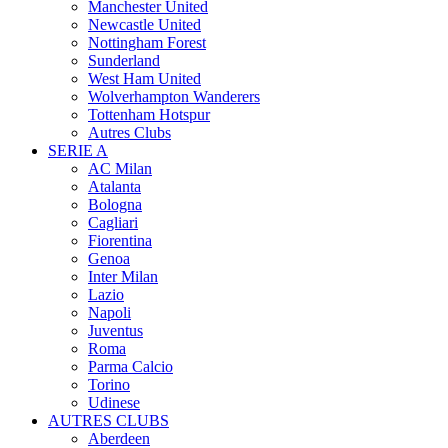
Manchester United
Newcastle United
Nottingham Forest
Sunderland
West Ham United
Wolverhampton Wanderers
Tottenham Hotspur
Autres Clubs
SERIE A
AC Milan
Atalanta
Bologna
Cagliari
Fiorentina
Genoa
Inter Milan
Lazio
Napoli
Juventus
Roma
Parma Calcio
Torino
Udinese
AUTRES CLUBS
Aberdeen