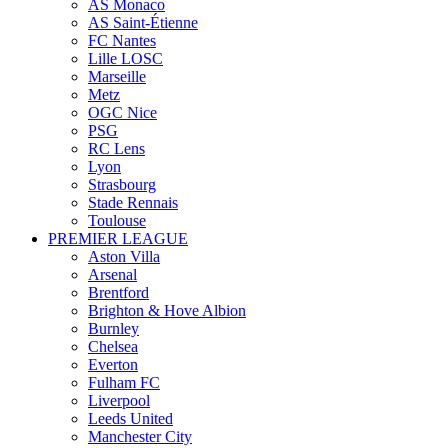
AS Monaco
AS Saint-Étienne
FC Nantes
Lille LOSC
Marseille
Metz
OGC Nice
PSG
RC Lens
Lyon
Strasbourg
Stade Rennais
Toulouse
PREMIER LEAGUE
Aston Villa
Arsenal
Brentford
Brighton & Hove Albion
Burnley
Chelsea
Everton
Fulham FC
Liverpool
Leeds United
Manchester City