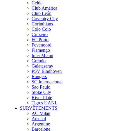
Celtic
Club América
Club León
Coventry City
Corinthians
Colo Colo
Cruzeiro
FC Porto
Feyenoord
Flamengo
Inter Miami
Grêmio
Galatasaray
PSV Eindhoven
Rangers
SC Internacional
Sao Paulo
Stoke City
River Plate
Tigres UANL
SURVÊTEMENTS
AC Milan
Arsenal
Argentine
Barcelone