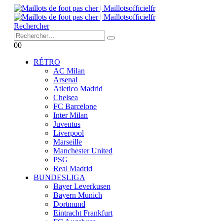
Rechercher
0
0
RÉTRO
AC Milan
Arsenal
Atletico Madrid
Chelsea
FC Barcelone
Inter Milan
Juventus
Liverpool
Marseille
Manchester United
PSG
Real Madrid
BUNDESLIGA
Bayer Leverkusen
Bayern Munich
Dortmund
Eintracht Frankfurt