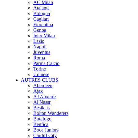
AC Milan
Atalanta
Bologna
Cagliari
Fiorentina
Genoa
Inter Milan
Lazio
Napoli
Juventus
Roma
Parma Calcio
Torino
Udinese
AUTRES CLUBS
Aberdeen
Ajax
AJ Auxerre
Al Nassr
Besiktas
Bolton Wanderers
Botafogo
Benfica
Boca Juniors
Cardiff City