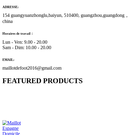
ADRESSE:
154 guangyuanzhonglu,baiyun, 510400, guangzhou,guangdong，
china
Horaires de travail：
Lun - Ven: 9.00 - 20.00
Sam - Dim: 10.00 - 20.00
EMAIL:
maillotdefoot2016@gmail.com
FEATURED PRODUCTS
Maillot Bresil Domicile 2026/2027
€
48.00
Le prix initial était : €48.00.
€
25.90
Le prix
actuel est : €25.90.