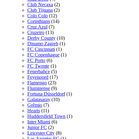
Club Necaxa
(2)
Club Tijuana
(2)
Colo Colo
(12)
Corinthians
(14)
Cruz Azul
(7)
Cruzeiro
(13)
Derby County
(10)
Dinamo Zagreb
(1)
FC Cincinnati
(1)
FC Copenhague
(1)
FC Porto
(6)
FC Twente
(1)
Fenerbahce
(5)
Feyenoord
(17)
Flamengo
(23)
Fluminense
(9)
Fortuna Düsseldorf
(1)
Galatasaray
(10)
Grêmio
(7)
Hearts
(11)
Huddersfield Town
(1)
Inter Miami
(6)
Junior FC
(2)
Leicester City
(8)
Los Angeles FC
(1)