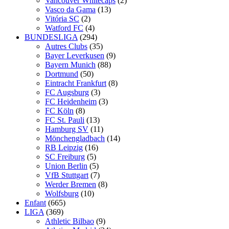
Vancouver Whitecaps
(2)
Vasco da Gama
(13)
Vitória SC
(2)
Watford FC
(4)
BUNDESLIGA
(294)
Autres Clubs
(35)
Bayer Leverkusen
(9)
Bayern Munich
(88)
Dortmund
(50)
Eintracht Frankfurt
(8)
FC Augsburg
(3)
FC Heidenheim
(3)
FC Köln
(8)
FC St. Pauli
(13)
Hamburg SV
(11)
Mönchengladbach
(14)
RB Leipzig
(16)
SC Freiburg
(5)
Union Berlin
(5)
VfB Stuttgart
(7)
Werder Bremen
(8)
Wolfsburg
(10)
Enfant
(665)
LIGA
(369)
Athletic Bilbao
(9)