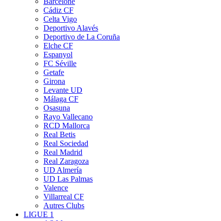
Barcelone
Cádiz CF
Celta Vigo
Deportivo Alavés
Deportivo de La Coruña
Elche CF
Espanyol
FC Séville
Getafe
Girona
Levante UD
Málaga CF
Osasuna
Rayo Vallecano
RCD Mallorca
Real Betis
Real Sociedad
Real Madrid
Real Zaragoza
UD Almería
UD Las Palmas
Valence
Villarreal CF
Autres Clubs
LIGUE 1