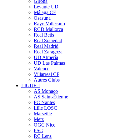
Girona
Levante UD
Málaga CF
Osasuna
Rayo Vallecano
RCD Mallorca
Real Betis
Real Sociedad
Real Madrid
Real Zaragoza
UD Almería
UD Las Palmas
Valence
Villarreal CF
Autres Clubs
LIGUE 1
AS Monaco
AS Saint-Étienne
FC Nantes
Lille LOSC
Marseille
Metz
OGC Nice
PSG
RC Lens