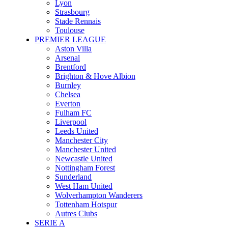
Lyon
Strasbourg
Stade Rennais
Toulouse
PREMIER LEAGUE
Aston Villa
Arsenal
Brentford
Brighton & Hove Albion
Burnley
Chelsea
Everton
Fulham FC
Liverpool
Leeds United
Manchester City
Manchester United
Newcastle United
Nottingham Forest
Sunderland
West Ham United
Wolverhampton Wanderers
Tottenham Hotspur
Autres Clubs
SERIE A