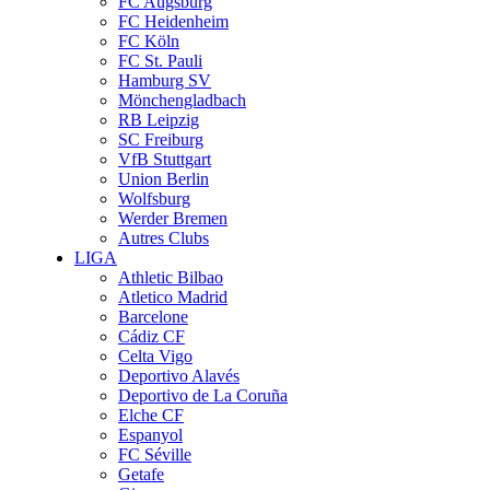
FC Augsburg
FC Heidenheim
FC Köln
FC St. Pauli
Hamburg SV
Mönchengladbach
RB Leipzig
SC Freiburg
VfB Stuttgart
Union Berlin
Wolfsburg
Werder Bremen
Autres Clubs
LIGA
Athletic Bilbao
Atletico Madrid
Barcelone
Cádiz CF
Celta Vigo
Deportivo Alavés
Deportivo de La Coruña
Elche CF
Espanyol
FC Séville
Getafe