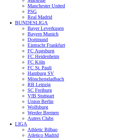
Marseille
Manchester United
PSG
Real Madrid
BUNDESLIGA
Bayer Leverkusen
Bayern Munich
Dortmund
Eintracht Frankfurt
FC Augsburg
FC Heidenheim
FC Köln
FC St. Pauli
Hamburg SV
Mönchengladbach
RB Leipzig
SC Freiburg
VfB Stuttgart
Union Berlin
Wolfsburg
Werder Bremen
Autres Clubs
LIGA
Athletic Bilbao
Atletico Madrid