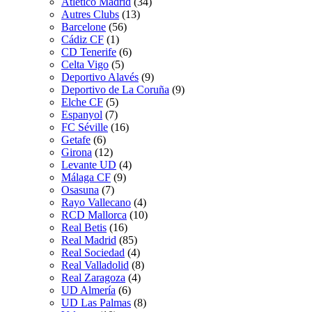
Atletico Madrid
(34)
Autres Clubs
(13)
Barcelone
(56)
Cádiz CF
(1)
CD Tenerife
(6)
Celta Vigo
(5)
Deportivo Alavés
(9)
Deportivo de La Coruña
(9)
Elche CF
(5)
Espanyol
(7)
FC Séville
(16)
Getafe
(6)
Girona
(12)
Levante UD
(4)
Málaga CF
(9)
Osasuna
(7)
Rayo Vallecano
(4)
RCD Mallorca
(10)
Real Betis
(16)
Real Madrid
(85)
Real Sociedad
(4)
Real Valladolid
(8)
Real Zaragoza
(4)
UD Almería
(6)
UD Las Palmas
(8)