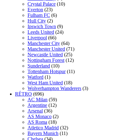
Crystal Palace
(10)
Everton
(23)
Fulham FC
(6)
Hull City
(2)
Ipswich Town
(9)
Leeds United
(24)
Liverpool
(66)
Manchester City
(64)
Manchester United
(71)
Newcastle United
(25)
Nottingham Forest
(12)
Sunderland
(10)
Tottenham Hotspur
(11)
Watford
(1)
West Ham United
(18)
Wolverhampton Wanderers
(3)
RÉTRO
(696)
AC Milan
(59)
Argentine
(12)
Arsenal
(36)
AS Monaco
(2)
AS Roma
(18)
Atletico Madrid
(32)
Bayern Munich
(11)
Chelsea
(34)