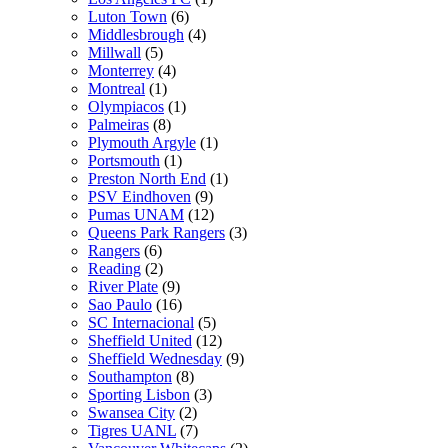
Luton Town
(6)
Middlesbrough
(4)
Millwall
(5)
Monterrey
(4)
Montreal
(1)
Olympiacos
(1)
Palmeiras
(8)
Plymouth Argyle
(1)
Portsmouth
(1)
Preston North End
(1)
PSV Eindhoven
(9)
Pumas UNAM
(12)
Queens Park Rangers
(3)
Rangers
(6)
Reading
(2)
River Plate
(9)
Sao Paulo
(16)
SC Internacional
(5)
Sheffield United
(12)
Sheffield Wednesday
(9)
Southampton
(8)
Sporting Lisbon
(3)
Swansea City
(2)
Tigres UANL
(7)