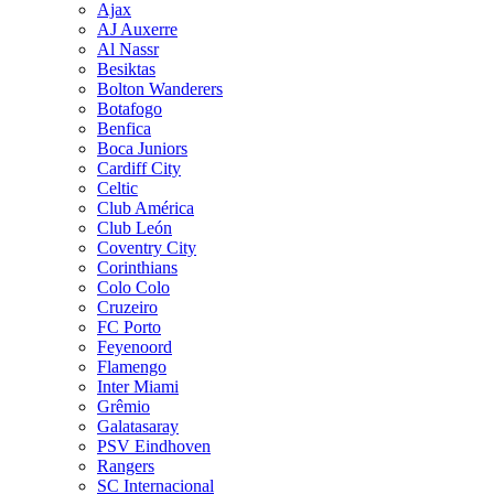
Ajax
AJ Auxerre
Al Nassr
Besiktas
Bolton Wanderers
Botafogo
Benfica
Boca Juniors
Cardiff City
Celtic
Club América
Club León
Coventry City
Corinthians
Colo Colo
Cruzeiro
FC Porto
Feyenoord
Flamengo
Inter Miami
Grêmio
Galatasaray
PSV Eindhoven
Rangers
SC Internacional