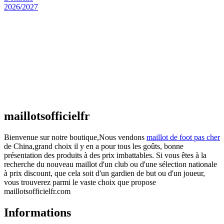
Maillot Espagne Domicile 2026/2027
€
48.00
Le prix initial était : €48.00.
€
25.90
Le prix
actuel est : €25.90.
Maillot France Domicile 2026/2027
€
48.00
Le prix initial était : €48.00.
€
25.90
Le prix
actuel est : €25.90.
maillotsofficielfr
Bienvenue sur notre boutique,Nous vendons
maillot de foot pas cher
de China,grand choix il y en a pour tous les goûts, bonne
présentation des produits à des prix imbattables. Si vous êtes à la
recherche du nouveau maillot d'un club ou d'une sélection nationale
à prix discount, que cela soit d'un gardien de but ou d'un joueur,
vous trouverez parmi le vaste choix que propose
maillotsofficielfr.com
Informations