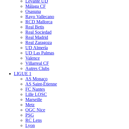
Levante UD
Málaga CF
Osasuna
Rayo Vallecano
RCD Mallorca
Real Betis
Real Sociedad
Real Madrid
Real Zaragoza
UD Almería
UD Las Palmas
Valence
Villarreal CF
Autres Clubs
LIGUE 1
AS Monaco
AS Saint-Étienne
FC Nantes
Lille LOSC
Marseille
Metz
OGC Nice
PSG
RC Lens
Lyon