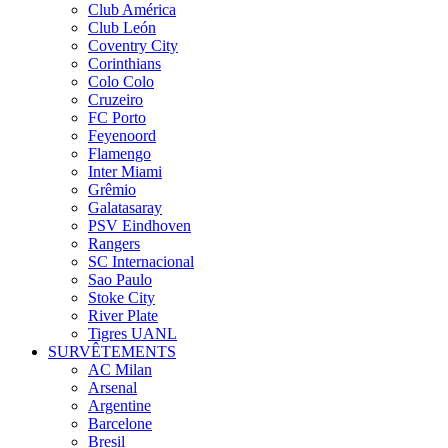
Club América
Club León
Coventry City
Corinthians
Colo Colo
Cruzeiro
FC Porto
Feyenoord
Flamengo
Inter Miami
Grêmio
Galatasaray
PSV Eindhoven
Rangers
SC Internacional
Sao Paulo
Stoke City
River Plate
Tigres UANL
SURVÊTEMENTS
AC Milan
Arsenal
Argentine
Barcelone
Bresil