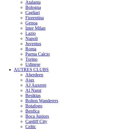
Atalanta
Bologna
Cagliari
Fiorentina
Genoa
Inter Milan
Lazio
Napoli
Juventus
Roma
Parma Calcio
Torino
Udinese
AUTRES CLUBS
Aberdeen
Ajax
AJ Auxerre
Al Nassr
Besiktas
Bolton Wanderers
Botafogo
Benfica
Boca Juniors
Cardiff City
Celtic