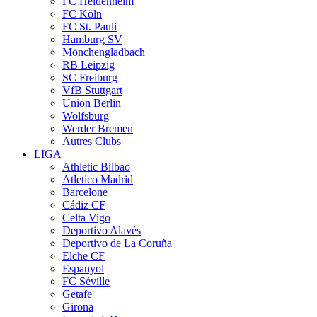
FC Heidenheim
FC Köln
FC St. Pauli
Hamburg SV
Mönchengladbach
RB Leipzig
SC Freiburg
VfB Stuttgart
Union Berlin
Wolfsburg
Werder Bremen
Autres Clubs
LIGA
Athletic Bilbao
Atletico Madrid
Barcelone
Cádiz CF
Celta Vigo
Deportivo Alavés
Deportivo de La Coruña
Elche CF
Espanyol
FC Séville
Getafe
Girona