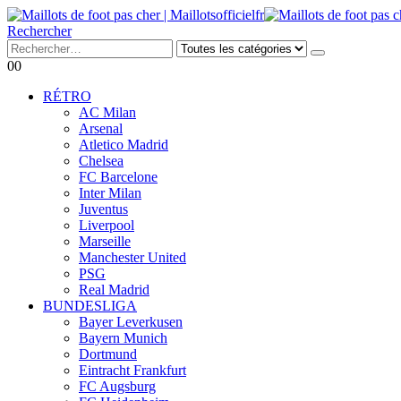
Rechercher
0
0
RÉTRO
AC Milan
Arsenal
Atletico Madrid
Chelsea
FC Barcelone
Inter Milan
Juventus
Liverpool
Marseille
Manchester United
PSG
Real Madrid
BUNDESLIGA
Bayer Leverkusen
Bayern Munich
Dortmund
Eintracht Frankfurt
FC Augsburg