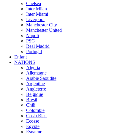
Chelsea
Inter Milan
Inter Miami
Liverpool
Manchester City
Manchester United
Napoli
PSG
Real Madrid
Portugal
Enfant
NATIONS
Algeria
Allemagne
Arabie Saoudite
Argentine
Angleterre
Belgique
Bresil
Chili
Colombie
Costa Rica
Ecosse
Egypte
Espagne