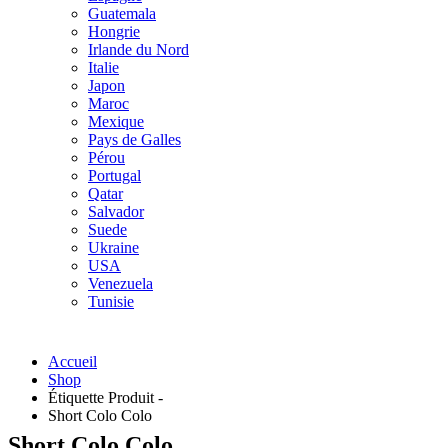
Guatemala
Hongrie
Irlande du Nord
Italie
Japon
Maroc
Mexique
Pays de Galles
Pérou
Portugal
Qatar
Salvador
Suede
Ukraine
USA
Venezuela
Tunisie
Accueil
Shop
Étiquette Produit -
Short Colo Colo
Short Colo Colo