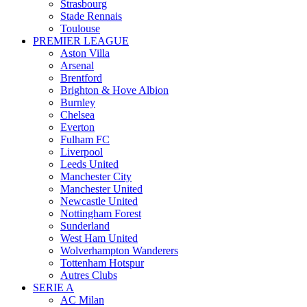
Strasbourg
Stade Rennais
Toulouse
PREMIER LEAGUE
Aston Villa
Arsenal
Brentford
Brighton & Hove Albion
Burnley
Chelsea
Everton
Fulham FC
Liverpool
Leeds United
Manchester City
Manchester United
Newcastle United
Nottingham Forest
Sunderland
West Ham United
Wolverhampton Wanderers
Tottenham Hotspur
Autres Clubs
SERIE A
AC Milan