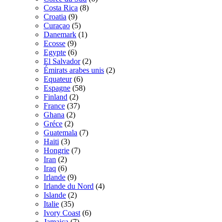
Costa Rica
(8)
Croatia
(9)
Curaçao
(5)
Danemark
(1)
Ecosse
(9)
Egypte
(6)
El Salvador
(2)
Émirats arabes unis
(2)
Equateur
(6)
Espagne
(58)
Finland
(2)
France
(37)
Ghana
(2)
Gréce
(2)
Guatemala
(7)
Haiti
(3)
Hongrie
(7)
Iran
(2)
Iraq
(6)
Irlande
(9)
Irlande du Nord
(4)
Islande
(2)
Italie
(35)
Ivory Coast
(6)
Jamaica
(7)