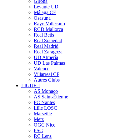
Girona
Levante UD
Málaga CF
Osasuna
Rayo Vallecano
RCD Mallorca
Real Betis
Real Sociedad
Real Madrid
Real Zaragoza
UD Almería
UD Las Palmas
Valence
Villarreal CF
Autres Clubs
LIGUE 1
AS Monaco
AS Saint-Étienne
FC Nantes
Lille LOSC
Marseille
Metz
OGC Nice
PSG
RC Lens