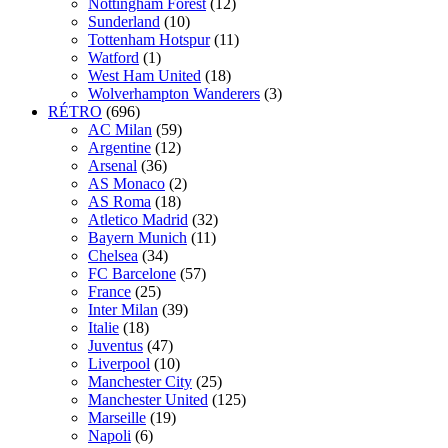
Nottingham Forest
(12)
Sunderland
(10)
Tottenham Hotspur
(11)
Watford
(1)
West Ham United
(18)
Wolverhampton Wanderers
(3)
RÉTRO
(696)
AC Milan
(59)
Argentine
(12)
Arsenal
(36)
AS Monaco
(2)
AS Roma
(18)
Atletico Madrid
(32)
Bayern Munich
(11)
Chelsea
(34)
FC Barcelone
(57)
France
(25)
Inter Milan
(39)
Italie
(18)
Juventus
(47)
Liverpool
(10)
Manchester City
(25)
Manchester United
(125)
Marseille
(19)
Napoli
(6)