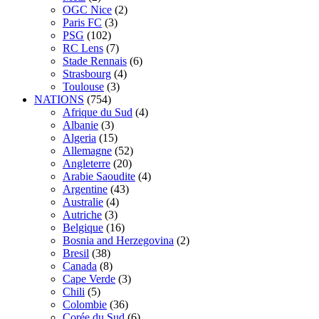
OGC Nice
(2)
Paris FC
(3)
PSG
(102)
RC Lens
(7)
Stade Rennais
(6)
Strasbourg
(4)
Toulouse
(3)
NATIONS
(754)
Afrique du Sud
(4)
Albanie
(3)
Algeria
(15)
Allemagne
(52)
Angleterre
(20)
Arabie Saoudite
(4)
Argentine
(43)
Australie
(4)
Autriche
(3)
Belgique
(16)
Bosnia and Herzegovina
(2)
Bresil
(38)
Canada
(8)
Cape Verde
(3)
Chili
(5)
Colombie
(36)
Corée du Sud
(6)