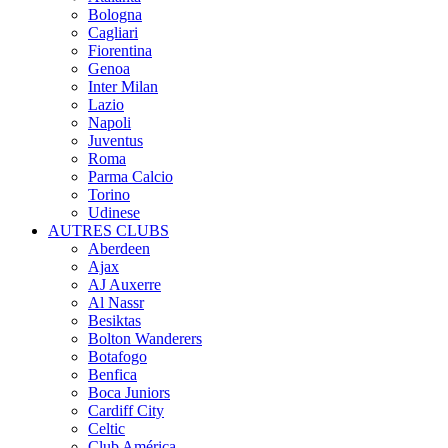
Bologna
Cagliari
Fiorentina
Genoa
Inter Milan
Lazio
Napoli
Juventus
Roma
Parma Calcio
Torino
Udinese
AUTRES CLUBS
Aberdeen
Ajax
AJ Auxerre
Al Nassr
Besiktas
Bolton Wanderers
Botafogo
Benfica
Boca Juniors
Cardiff City
Celtic
Club América