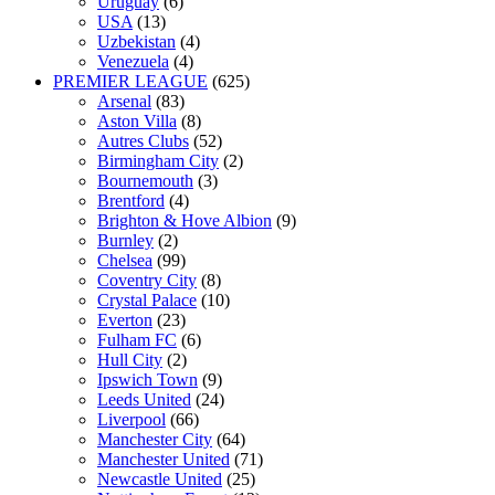
Uruguay
(6)
USA
(13)
Uzbekistan
(4)
Venezuela
(4)
PREMIER LEAGUE
(625)
Arsenal
(83)
Aston Villa
(8)
Autres Clubs
(52)
Birmingham City
(2)
Bournemouth
(3)
Brentford
(4)
Brighton & Hove Albion
(9)
Burnley
(2)
Chelsea
(99)
Coventry City
(8)
Crystal Palace
(10)
Everton
(23)
Fulham FC
(6)
Hull City
(2)
Ipswich Town
(9)
Leeds United
(24)
Liverpool
(66)
Manchester City
(64)
Manchester United
(71)
Newcastle United
(25)