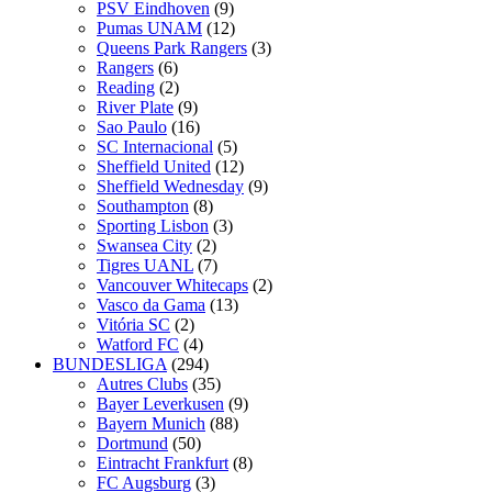
PSV Eindhoven
(9)
Pumas UNAM
(12)
Queens Park Rangers
(3)
Rangers
(6)
Reading
(2)
River Plate
(9)
Sao Paulo
(16)
SC Internacional
(5)
Sheffield United
(12)
Sheffield Wednesday
(9)
Southampton
(8)
Sporting Lisbon
(3)
Swansea City
(2)
Tigres UANL
(7)
Vancouver Whitecaps
(2)
Vasco da Gama
(13)
Vitória SC
(2)
Watford FC
(4)
BUNDESLIGA
(294)
Autres Clubs
(35)
Bayer Leverkusen
(9)
Bayern Munich
(88)
Dortmund
(50)
Eintracht Frankfurt
(8)
FC Augsburg
(3)