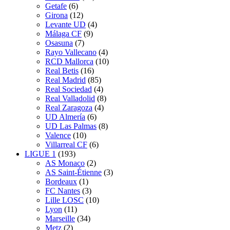
Getafe
(6)
Girona
(12)
Levante UD
(4)
Málaga CF
(9)
Osasuna
(7)
Rayo Vallecano
(4)
RCD Mallorca
(10)
Real Betis
(16)
Real Madrid
(85)
Real Sociedad
(4)
Real Valladolid
(8)
Real Zaragoza
(4)
UD Almería
(6)
UD Las Palmas
(8)
Valence
(10)
Villarreal CF
(6)
LIGUE 1
(193)
AS Monaco
(2)
AS Saint-Étienne
(3)
Bordeaux
(1)
FC Nantes
(3)
Lille LOSC
(10)
Lyon
(11)
Marseille
(34)
Metz
(2)