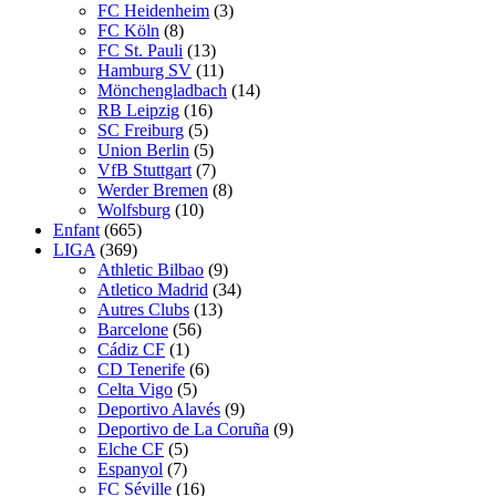
FC Heidenheim
(3)
FC Köln
(8)
FC St. Pauli
(13)
Hamburg SV
(11)
Mönchengladbach
(14)
RB Leipzig
(16)
SC Freiburg
(5)
Union Berlin
(5)
VfB Stuttgart
(7)
Werder Bremen
(8)
Wolfsburg
(10)
Enfant
(665)
LIGA
(369)
Athletic Bilbao
(9)
Atletico Madrid
(34)
Autres Clubs
(13)
Barcelone
(56)
Cádiz CF
(1)
CD Tenerife
(6)
Celta Vigo
(5)
Deportivo Alavés
(9)
Deportivo de La Coruña
(9)
Elche CF
(5)
Espanyol
(7)
FC Séville
(16)