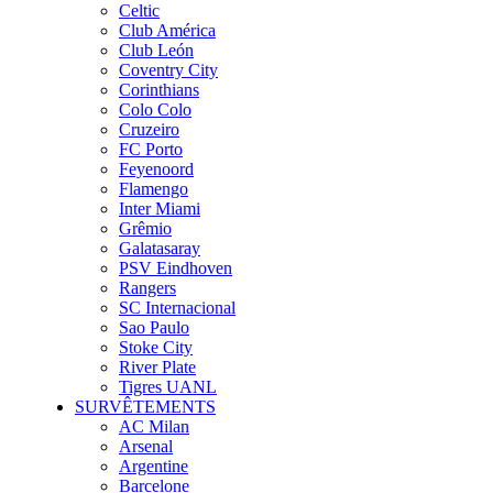
Celtic
Club América
Club León
Coventry City
Corinthians
Colo Colo
Cruzeiro
FC Porto
Feyenoord
Flamengo
Inter Miami
Grêmio
Galatasaray
PSV Eindhoven
Rangers
SC Internacional
Sao Paulo
Stoke City
River Plate
Tigres UANL
SURVÊTEMENTS
AC Milan
Arsenal
Argentine
Barcelone