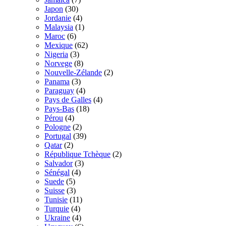
Japon
(30)
Jordanie
(4)
Malaysia
(1)
Maroc
(6)
Mexique
(62)
Nigeria
(3)
Norvege
(8)
Nouvelle-Zélande
(2)
Panama
(3)
Paraguay
(4)
Pays de Galles
(4)
Pays-Bas
(18)
Pérou
(4)
Pologne
(2)
Portugal
(39)
Qatar
(2)
République Tchèque
(2)
Salvador
(3)
Sénégal
(4)
Suede
(5)
Suisse
(3)
Tunisie
(11)
Turquie
(4)
Ukraine
(4)