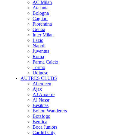
AC Milan
Atalanta
Bologna
Cagliari
Fiorentina
Genoa
Inter Milan
Lazio
Napoli
Juventus
Roma
Parma Calcio
Torino
Udinese
AUTRES CLUBS
Aberdeen
Ajax
AJ Auxerre
Al Nassr
Besiktas
Bolton Wanderers
Botafogo
Benfica
Boca Juniors
Cardiff City