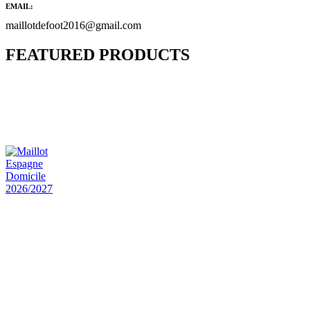
EMAIL:
maillotdefoot2016@gmail.com
FEATURED PRODUCTS
Maillot Bresil Domicile 2026/2027
€
48.00
Le prix initial était : €48.00.
€
25.90
Le prix
actuel est : €25.90.
Maillot Espagne Domicile 2026/2027
€
48.00
Le prix initial était : €48.00.
€
25.90
Le prix
actuel est : €25.90.
Maillot France Domicile 2026/2027
€
48.00
Le prix initial était : €48.00.
€
25.90
Le prix