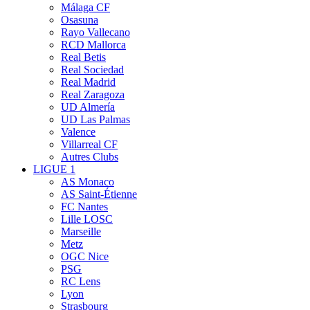
Málaga CF
Osasuna
Rayo Vallecano
RCD Mallorca
Real Betis
Real Sociedad
Real Madrid
Real Zaragoza
UD Almería
UD Las Palmas
Valence
Villarreal CF
Autres Clubs
LIGUE 1
AS Monaco
AS Saint-Étienne
FC Nantes
Lille LOSC
Marseille
Metz
OGC Nice
PSG
RC Lens
Lyon
Strasbourg