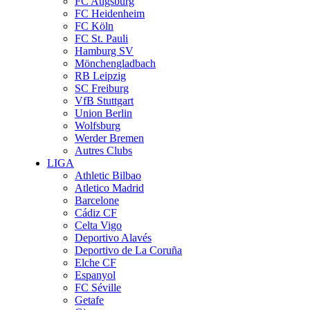
FC Augsburg
FC Heidenheim
FC Köln
FC St. Pauli
Hamburg SV
Mönchengladbach
RB Leipzig
SC Freiburg
VfB Stuttgart
Union Berlin
Wolfsburg
Werder Bremen
Autres Clubs
LIGA
Athletic Bilbao
Atletico Madrid
Barcelone
Cádiz CF
Celta Vigo
Deportivo Alavés
Deportivo de La Coruña
Elche CF
Espanyol
FC Séville
Getafe