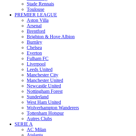
Stade Rennais
Toulouse
PREMIER LEAGUE
Aston Villa
Arsenal
Brentford
Brighton & Hove Albion
Burnley
Chelsea
Everton
Fulham FC
Liverpool
Leeds United
Manchester City
Manchester United
Newcastle United
Nottingham Forest
Sunderland
West Ham United
Wolverhampton Wanderers
Tottenham Hotspur
Autres Clubs
SERIE A
AC Milan
Atalanta