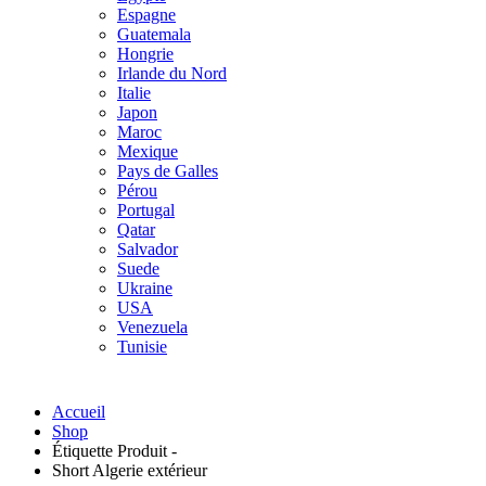
Espagne
Guatemala
Hongrie
Irlande du Nord
Italie
Japon
Maroc
Mexique
Pays de Galles
Pérou
Portugal
Qatar
Salvador
Suede
Ukraine
USA
Venezuela
Tunisie
Accueil
Shop
Étiquette Produit -
Short Algerie extérieur