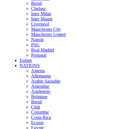
Bresil
Chelsea
Inter Milan
Inter Miami
Liverpool
Manchester City
Manchester United
Napoli
PSG
Real Madrid
Portugal
Enfant
NATIONS
Algeria
Allemagne
Arabie Saoudite
Argentine
Angleterre
Belgique
Bresil
Chili
Colombie
Costa Rica
Ecosse
Egypte