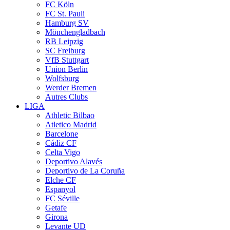
FC Köln
FC St. Pauli
Hamburg SV
Mönchengladbach
RB Leipzig
SC Freiburg
VfB Stuttgart
Union Berlin
Wolfsburg
Werder Bremen
Autres Clubs
LIGA
Athletic Bilbao
Atletico Madrid
Barcelone
Cádiz CF
Celta Vigo
Deportivo Alavés
Deportivo de La Coruña
Elche CF
Espanyol
FC Séville
Getafe
Girona
Levante UD