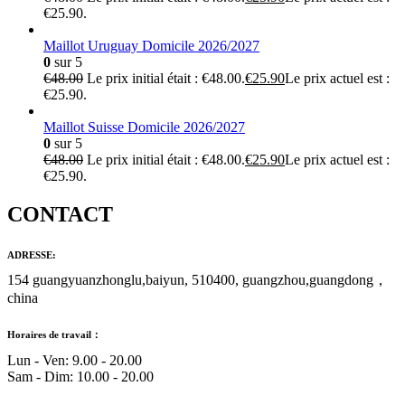
€25.90.
Maillot Uruguay Domicile 2026/2027
0
sur 5
€
48.00
Le prix initial était : €48.00.
€
25.90
Le prix actuel est :
€25.90.
Maillot Suisse Domicile 2026/2027
0
sur 5
€
48.00
Le prix initial était : €48.00.
€
25.90
Le prix actuel est :
€25.90.
CONTACT
ADRESSE:
154 guangyuanzhonglu,baiyun, 510400, guangzhou,guangdong，
china
Horaires de travail：
Lun - Ven: 9.00 - 20.00
Sam - Dim: 10.00 - 20.00