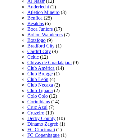
Al Nassr
(12)
Anderlecht
(1)
Atletico Mineiro
(3)
Benfica
(25)
Besiktas
(6)
Boca Juniors
(17)
Bolton Wanderers
(7)
Botafogo
(9)
Bradford City
(1)
Cardiff City
(9)
Celtic
(12)
Chivas de Guadalajara
(9)
Club América
(14)
Club Brugge
(1)
Club León
(4)
Club Necaxa
(2)
Club Tijuana
(2)
Colo Colo
(12)
Corinthians
(14)
Cruz Azul
(7)
Cruzeiro
(13)
Derby County
(10)
Dinamo Zagreb
(1)
FC Cincinnati
(1)
FC Copenhague
(1)