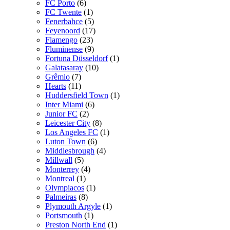
FC Porto
(6)
FC Twente
(1)
Fenerbahce
(5)
Feyenoord
(17)
Flamengo
(23)
Fluminense
(9)
Fortuna Düsseldorf
(1)
Galatasaray
(10)
Grêmio
(7)
Hearts
(11)
Huddersfield Town
(1)
Inter Miami
(6)
Junior FC
(2)
Leicester City
(8)
Los Angeles FC
(1)
Luton Town
(6)
Middlesbrough
(4)
Millwall
(5)
Monterrey
(4)
Montreal
(1)
Olympiacos
(1)
Palmeiras
(8)
Plymouth Argyle
(1)
Portsmouth
(1)
Preston North End
(1)