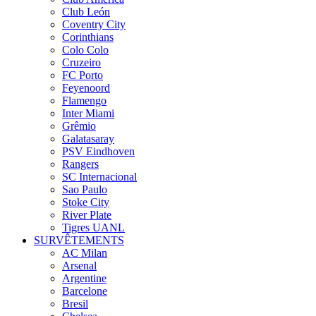
Club León
Coventry City
Corinthians
Colo Colo
Cruzeiro
FC Porto
Feyenoord
Flamengo
Inter Miami
Grêmio
Galatasaray
PSV Eindhoven
Rangers
SC Internacional
Sao Paulo
Stoke City
River Plate
Tigres UANL
SURVÊTEMENTS
AC Milan
Arsenal
Argentine
Barcelone
Bresil