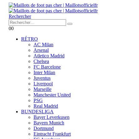
Rechercher
0
0
RÉTRO
AC Milan
Arsenal
Atletico Madrid
Chelsea
FC Barcelone
Inter Milan
Juventus
Liverpool
Marseille
Manchester United
PSG
Real Madrid
BUNDESLIGA
Bayer Leverkusen
Bayern Munich
Dortmund
Eintracht Frankfurt