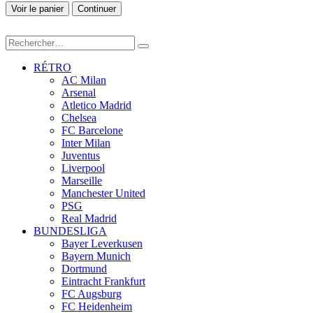
Voir le panier
Continuer
RÉTRO
AC Milan
Arsenal
Atletico Madrid
Chelsea
FC Barcelone
Inter Milan
Juventus
Liverpool
Marseille
Manchester United
PSG
Real Madrid
BUNDESLIGA
Bayer Leverkusen
Bayern Munich
Dortmund
Eintracht Frankfurt
FC Augsburg
FC Heidenheim