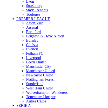
Lyon
Strasbourg
Stade Rennais
Toulouse
PREMIER LEAGUE
Aston Villa
Arsenal
Brentford
Brighton & Hove Albion
Burnley
Chelsea
Everton
Fulham FC
Liverpool
Leeds United
Manchester City
Manchester United
Newcastle United
Nottingham Forest
Sunderland
West Ham United
Wolverhampton Wanderers
Tottenham Hotspur
Autres Clubs
SERIE A