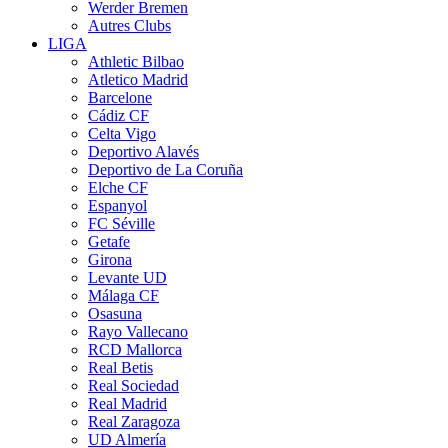
Werder Bremen
Autres Clubs
LIGA
Athletic Bilbao
Atletico Madrid
Barcelone
Cádiz CF
Celta Vigo
Deportivo Alavés
Deportivo de La Coruña
Elche CF
Espanyol
FC Séville
Getafe
Girona
Levante UD
Málaga CF
Osasuna
Rayo Vallecano
RCD Mallorca
Real Betis
Real Sociedad
Real Madrid
Real Zaragoza
UD Almería