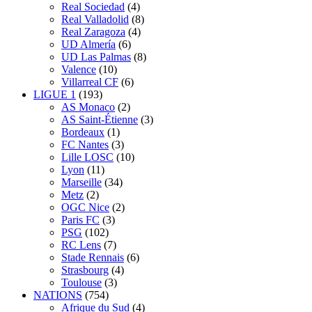
Real Sociedad
(4)
Real Valladolid
(8)
Real Zaragoza
(4)
UD Almería
(6)
UD Las Palmas
(8)
Valence
(10)
Villarreal CF
(6)
LIGUE 1
(193)
AS Monaco
(2)
AS Saint-Étienne
(3)
Bordeaux
(1)
FC Nantes
(3)
Lille LOSC
(10)
Lyon
(11)
Marseille
(34)
Metz
(2)
OGC Nice
(2)
Paris FC
(3)
PSG
(102)
RC Lens
(7)
Stade Rennais
(6)
Strasbourg
(4)
Toulouse
(3)
NATIONS
(754)
Afrique du Sud
(4)