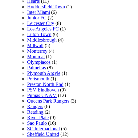
Hearts
(11)
Huddersfield Town
(1)
Inter Miami
(6)
Junior FC
(2)
Leicester City
(8)
Los Angeles FC
(1)
Luton Town
(6)
Middlesbrough
(4)
Millwall
(5)
Monterrey
(4)
Montreal
(1)
Olympiacos
(1)
Palmeiras
(8)
Plymouth Argyle
(1)
Portsmouth
(1)
Preston North End
(1)
PSV Eindhoven
(9)
Pumas UNAM
(12)
Queens Park Rangers
(3)
Rangers
(6)
Reading
(2)
River Plate
(9)
Sao Paulo
(16)
SC Internacional
(5)
Sheffield United
(12)