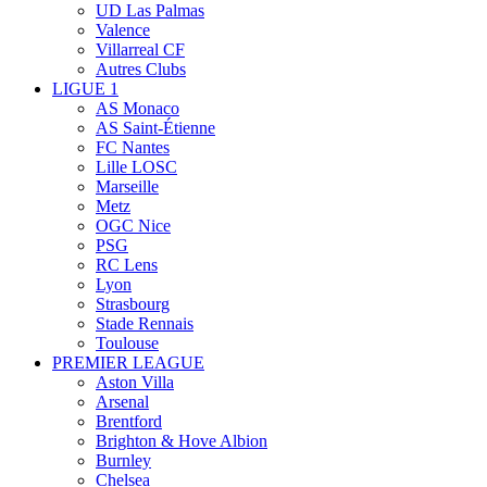
UD Las Palmas
Valence
Villarreal CF
Autres Clubs
LIGUE 1
AS Monaco
AS Saint-Étienne
FC Nantes
Lille LOSC
Marseille
Metz
OGC Nice
PSG
RC Lens
Lyon
Strasbourg
Stade Rennais
Toulouse
PREMIER LEAGUE
Aston Villa
Arsenal
Brentford
Brighton & Hove Albion
Burnley
Chelsea