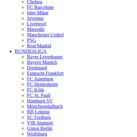
Chelsea
FC Barcelone
Inter Milan
Juventus
Liverpool
Marseille
Manchester United
PSG
Real Madrid
BUNDESLIGA
Bayer Leverkusen
Bayern Munich
Dortmund
Eintracht Frankfurt
FC Augsburg
FC Heidenheim
FC Köln
FC St. Pauli
Hamburg SV
Mönchengladbach
RB Leipzig
SC Freiburg
VfB Stuttgart
Union Berlin
Wolfsburg