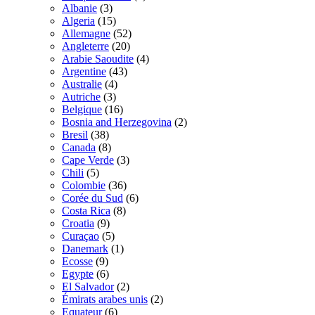
Albanie
(3)
Algeria
(15)
Allemagne
(52)
Angleterre
(20)
Arabie Saoudite
(4)
Argentine
(43)
Australie
(4)
Autriche
(3)
Belgique
(16)
Bosnia and Herzegovina
(2)
Bresil
(38)
Canada
(8)
Cape Verde
(3)
Chili
(5)
Colombie
(36)
Corée du Sud
(6)
Costa Rica
(8)
Croatia
(9)
Curaçao
(5)
Danemark
(1)
Ecosse
(9)
Egypte
(6)
El Salvador
(2)
Émirats arabes unis
(2)
Equateur
(6)