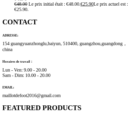
€
48.00
Le prix initial était : €48.00.
€
25.90
Le prix actuel est :
€25.90.
CONTACT
ADRESSE:
154 guangyuanzhonglu,baiyun, 510400, guangzhou,guangdong，
china
Horaires de travail：
Lun - Ven: 9.00 - 20.00
Sam - Dim: 10.00 - 20.00
EMAIL:
maillotdefoot2016@gmail.com
FEATURED PRODUCTS
Maillot Bresil Domicile 2026/2027