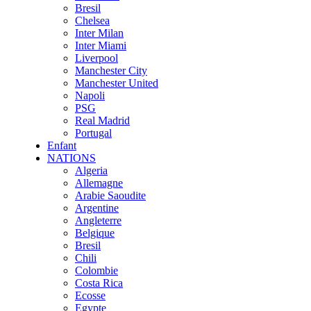
Bresil
Chelsea
Inter Milan
Inter Miami
Liverpool
Manchester City
Manchester United
Napoli
PSG
Real Madrid
Portugal
Enfant
NATIONS
Algeria
Allemagne
Arabie Saoudite
Argentine
Angleterre
Belgique
Bresil
Chili
Colombie
Costa Rica
Ecosse
Egypte