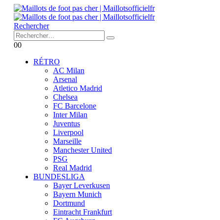
Rechercher
0
0
RÉTRO
AC Milan
Arsenal
Atletico Madrid
Chelsea
FC Barcelone
Inter Milan
Juventus
Liverpool
Marseille
Manchester United
PSG
Real Madrid
BUNDESLIGA
Bayer Leverkusen
Bayern Munich
Dortmund
Eintracht Frankfurt