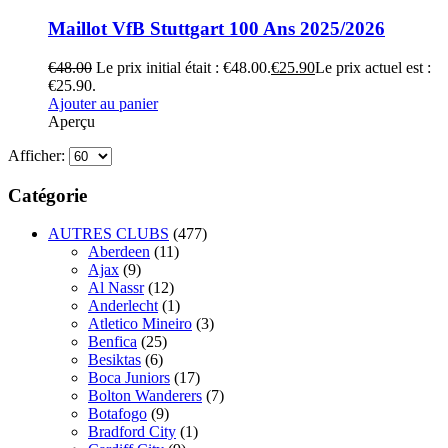
Maillot VfB Stuttgart 100 Ans 2025/2026
€
48.00
Le prix initial était : €48.00.
€
25.90
Le prix actuel est :
€25.90.
Ajouter au panier
Aperçu
Afficher:
Catégorie
AUTRES CLUBS
(477)
Aberdeen
(11)
Ajax
(9)
Al Nassr
(12)
Anderlecht
(1)
Atletico Mineiro
(3)
Benfica
(25)
Besiktas
(6)
Boca Juniors
(17)
Bolton Wanderers
(7)
Botafogo
(9)
Bradford City
(1)