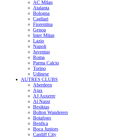
AC Milan
Atalanta
Bologna
Cagliari
Fiorentina
Genoa
Inter Milan
Lazio
Napoli
Juventus
Roma
Parma Calcio
Torino
Udinese
AUTRES CLUBS
Aberdeen
Ajax
AJ Auxerre
Al Nassr
Besiktas
Bolton Wanderers
Botafogo
Benfica
Boca Juniors
Cardiff City