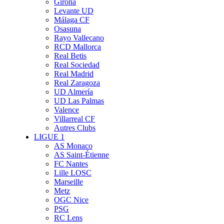
Girona
Levante UD
Málaga CF
Osasuna
Rayo Vallecano
RCD Mallorca
Real Betis
Real Sociedad
Real Madrid
Real Zaragoza
UD Almería
UD Las Palmas
Valence
Villarreal CF
Autres Clubs
LIGUE 1
AS Monaco
AS Saint-Étienne
FC Nantes
Lille LOSC
Marseille
Metz
OGC Nice
PSG
RC Lens