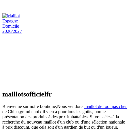
€
48.00
Le prix initial était : €48.00.
€
25.90
Le prix
actuel est : €25.90.
Maillot Espagne Domicile 2026/2027
€
48.00
Le prix initial était : €48.00.
€
25.90
Le prix
actuel est : €25.90.
Maillot France Domicile 2026/2027
€
48.00
Le prix initial était : €48.00.
€
25.90
Le prix
actuel est : €25.90.
maillotsofficielfr
Bienvenue sur notre boutique,Nous vendons
maillot de foot pas cher
de China,grand choix il y en a pour tous les goûts, bonne
présentation des produits à des prix imbattables. Si vous êtes à la
recherche du nouveau maillot d'un club ou d'une sélection nationale
à prix discount, que cela soit d'un gardien de but ou d'un joueur,