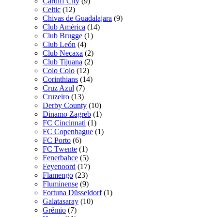
Cardiff City
(9)
Celtic
(12)
Chivas de Guadalajara
(9)
Club América
(14)
Club Brugge
(1)
Club León
(4)
Club Necaxa
(2)
Club Tijuana
(2)
Colo Colo
(12)
Corinthians
(14)
Cruz Azul
(7)
Cruzeiro
(13)
Derby County
(10)
Dinamo Zagreb
(1)
FC Cincinnati
(1)
FC Copenhague
(1)
FC Porto
(6)
FC Twente
(1)
Fenerbahce
(5)
Feyenoord
(17)
Flamengo
(23)
Fluminense
(9)
Fortuna Düsseldorf
(1)
Galatasaray
(10)
Grêmio
(7)