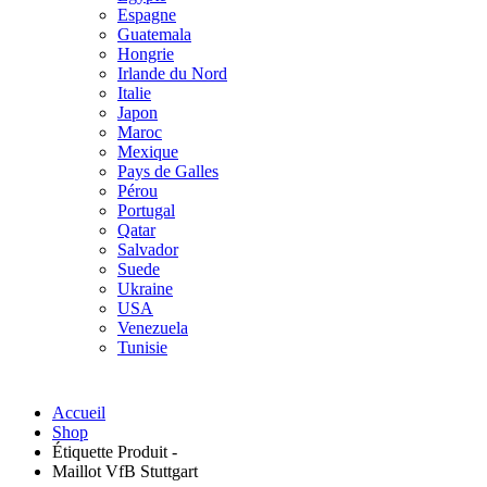
Espagne
Guatemala
Hongrie
Irlande du Nord
Italie
Japon
Maroc
Mexique
Pays de Galles
Pérou
Portugal
Qatar
Salvador
Suede
Ukraine
USA
Venezuela
Tunisie
Accueil
Shop
Étiquette Produit -
Maillot VfB Stuttgart