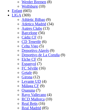
Werder Bremen
(8)
Wolfsburg
(10)
Enfant
(665)
LIGA
(369)
Athletic Bilbao
(9)
Atletico Madrid
(34)
Autres Clubs
(13)
Barcelone
(56)
Cádiz CF
(1)
CD Tenerife
(6)
Celta Vigo
(5)
Deportivo Alavés
(9)
Deportivo de La Coruña
(9)
Elche CF
(5)
Espanyol
(7)
FC Séville
(16)
Getafe
(6)
Girona
(12)
Levante UD
(4)
Málaga CF
(9)
Osasuna
(7)
Rayo Vallecano
(4)
RCD Mallorca
(10)
Real Betis
(16)
Real Madrid
(85)