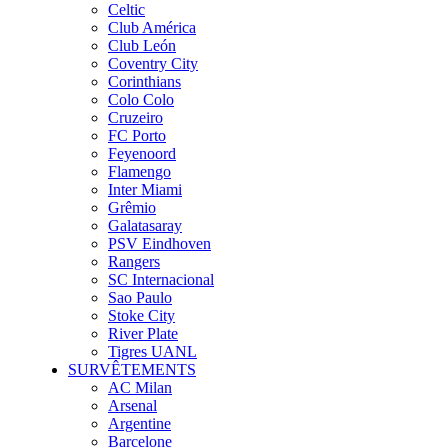
Celtic
Club América
Club León
Coventry City
Corinthians
Colo Colo
Cruzeiro
FC Porto
Feyenoord
Flamengo
Inter Miami
Grêmio
Galatasaray
PSV Eindhoven
Rangers
SC Internacional
Sao Paulo
Stoke City
River Plate
Tigres UANL
SURVÊTEMENTS
AC Milan
Arsenal
Argentine
Barcelone