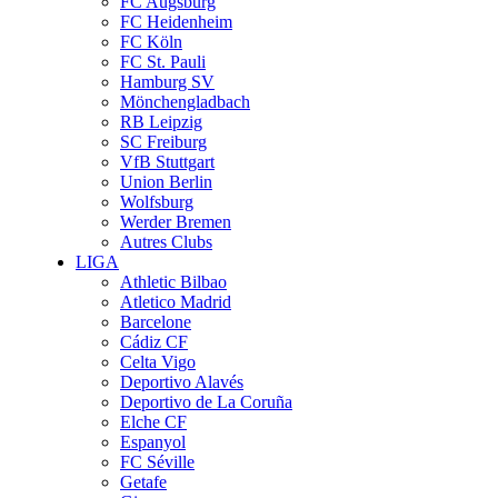
FC Augsburg
FC Heidenheim
FC Köln
FC St. Pauli
Hamburg SV
Mönchengladbach
RB Leipzig
SC Freiburg
VfB Stuttgart
Union Berlin
Wolfsburg
Werder Bremen
Autres Clubs
LIGA
Athletic Bilbao
Atletico Madrid
Barcelone
Cádiz CF
Celta Vigo
Deportivo Alavés
Deportivo de La Coruña
Elche CF
Espanyol
FC Séville
Getafe