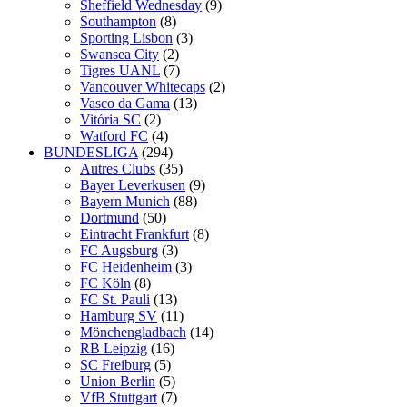
Sheffield Wednesday
(9)
Southampton
(8)
Sporting Lisbon
(3)
Swansea City
(2)
Tigres UANL
(7)
Vancouver Whitecaps
(2)
Vasco da Gama
(13)
Vitória SC
(2)
Watford FC
(4)
BUNDESLIGA
(294)
Autres Clubs
(35)
Bayer Leverkusen
(9)
Bayern Munich
(88)
Dortmund
(50)
Eintracht Frankfurt
(8)
FC Augsburg
(3)
FC Heidenheim
(3)
FC Köln
(8)
FC St. Pauli
(13)
Hamburg SV
(11)
Mönchengladbach
(14)
RB Leipzig
(16)
SC Freiburg
(5)
Union Berlin
(5)
VfB Stuttgart
(7)