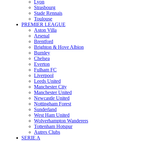
Lyon
Strasbourg
Stade Rennais
Toulouse
PREMIER LEAGUE
Aston Villa
Arsenal
Brentford
Brighton & Hove Albion
Burnley
Chelsea
Everton
Fulham FC
Liverpool
Leeds United
Manchester City
Manchester United
Newcastle United
Nottingham Forest
Sunderland
West Ham United
Wolverhampton Wanderers
Tottenham Hotspur
Autres Clubs
SERIE A