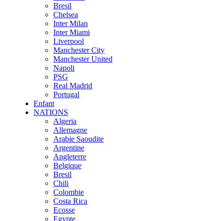
Bresil
Chelsea
Inter Milan
Inter Miami
Liverpool
Manchester City
Manchester United
Napoli
PSG
Real Madrid
Portugal
Enfant
NATIONS
Algeria
Allemagne
Arabie Saoudite
Argentine
Angleterre
Belgique
Bresil
Chili
Colombie
Costa Rica
Ecosse
Egypte