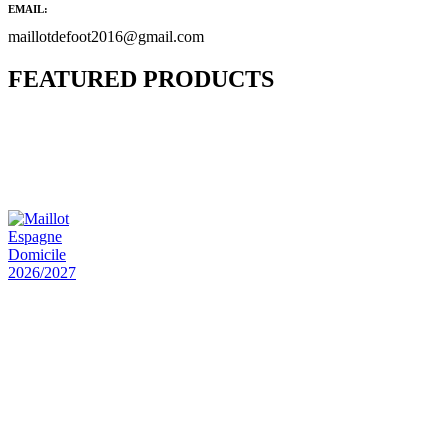
EMAIL:
maillotdefoot2016@gmail.com
FEATURED PRODUCTS
Maillot Bresil Domicile 2026/2027
€
48.00
Le prix initial était : €48.00.
€
25.90
Le prix
actuel est : €25.90.
Maillot Espagne Domicile 2026/2027
€
48.00
Le prix initial était : €48.00.
€
25.90
Le prix
actuel est : €25.90.
Maillot France Domicile 2026/2027
€
48.00
Le prix initial était : €48.00.
€
25.90
Le prix