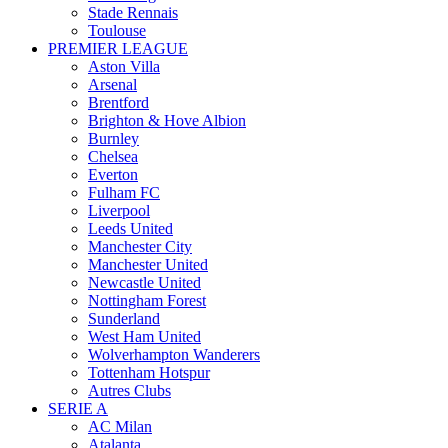
Stade Rennais
Toulouse
PREMIER LEAGUE
Aston Villa
Arsenal
Brentford
Brighton & Hove Albion
Burnley
Chelsea
Everton
Fulham FC
Liverpool
Leeds United
Manchester City
Manchester United
Newcastle United
Nottingham Forest
Sunderland
West Ham United
Wolverhampton Wanderers
Tottenham Hotspur
Autres Clubs
SERIE A
AC Milan
Atalanta