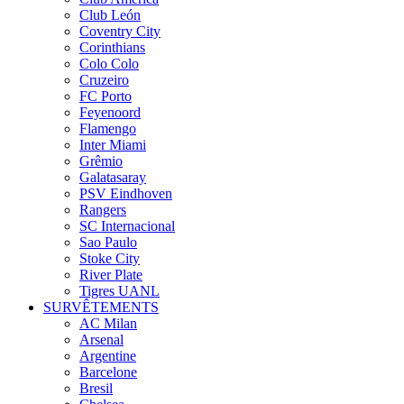
Club León
Coventry City
Corinthians
Colo Colo
Cruzeiro
FC Porto
Feyenoord
Flamengo
Inter Miami
Grêmio
Galatasaray
PSV Eindhoven
Rangers
SC Internacional
Sao Paulo
Stoke City
River Plate
Tigres UANL
SURVÊTEMENTS
AC Milan
Arsenal
Argentine
Barcelone
Bresil