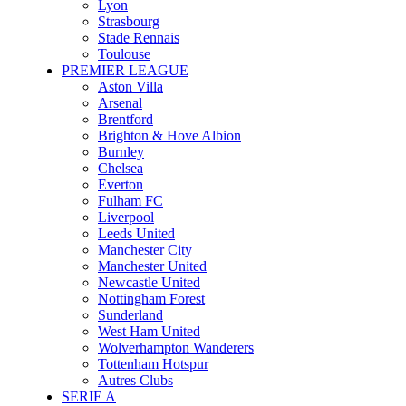
Lyon
Strasbourg
Stade Rennais
Toulouse
PREMIER LEAGUE
Aston Villa
Arsenal
Brentford
Brighton & Hove Albion
Burnley
Chelsea
Everton
Fulham FC
Liverpool
Leeds United
Manchester City
Manchester United
Newcastle United
Nottingham Forest
Sunderland
West Ham United
Wolverhampton Wanderers
Tottenham Hotspur
Autres Clubs
SERIE A