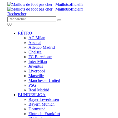
Rechercher
0
0
RÉTRO
AC Milan
Arsenal
Atletico Madrid
Chelsea
FC Barcelone
Inter Milan
Juventus
Liverpool
Marseille
Manchester United
PSG
Real Madrid
BUNDESLIGA
Bayer Leverkusen
Bayern Munich
Dortmund
Eintracht Frankfurt