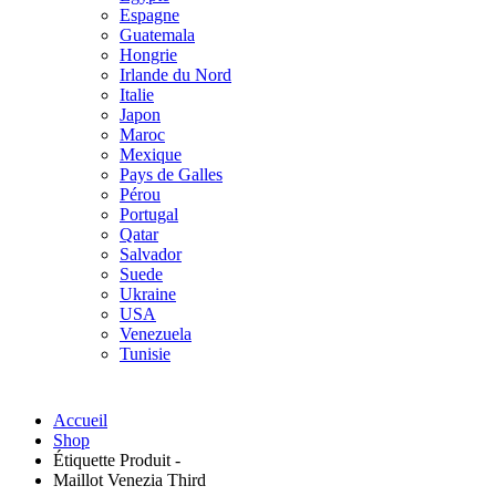
Espagne
Guatemala
Hongrie
Irlande du Nord
Italie
Japon
Maroc
Mexique
Pays de Galles
Pérou
Portugal
Qatar
Salvador
Suede
Ukraine
USA
Venezuela
Tunisie
Accueil
Shop
Étiquette Produit -
Maillot Venezia Third