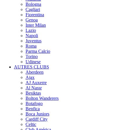
Bologna
Cagliari
Fiorentina
Genoa
Inter Milan
Lazio
Napoli
Juventus
Roma
Parma Calcio
Torino
Udinese
AUTRES CLUBS
Aberdeen
Ajax
AJ Auxerre
Al Nassr
Besiktas
Bolton Wanderers
Botafogo
Benfica
Boca Juniors
Cardiff City
Celtic
Club América