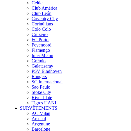
Celtic
Club América
Club León
Coventry City
Corinthians
Colo Colo
Cruzeiro
FC Porto
Feyenoord
Flamengo
Inter Miami
Grêmio
Galatasaray
PSV Eindhoven
Rangers
SC Internacional
Sao Paulo
Stoke City
River Plate
Tigres UANL
SURVÊTEMENTS
AC Milan
Arsenal
Argentine
Barcelone