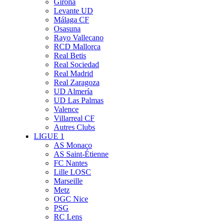
Girona
Levante UD
Málaga CF
Osasuna
Rayo Vallecano
RCD Mallorca
Real Betis
Real Sociedad
Real Madrid
Real Zaragoza
UD Almería
UD Las Palmas
Valence
Villarreal CF
Autres Clubs
LIGUE 1
AS Monaco
AS Saint-Étienne
FC Nantes
Lille LOSC
Marseille
Metz
OGC Nice
PSG
RC Lens