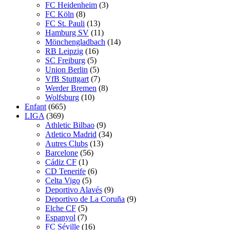
FC Heidenheim
(3)
FC Köln
(8)
FC St. Pauli
(13)
Hamburg SV
(11)
Mönchengladbach
(14)
RB Leipzig
(16)
SC Freiburg
(5)
Union Berlin
(5)
VfB Stuttgart
(7)
Werder Bremen
(8)
Wolfsburg
(10)
Enfant
(665)
LIGA
(369)
Athletic Bilbao
(9)
Atletico Madrid
(34)
Autres Clubs
(13)
Barcelone
(56)
Cádiz CF
(1)
CD Tenerife
(6)
Celta Vigo
(5)
Deportivo Alavés
(9)
Deportivo de La Coruña
(9)
Elche CF
(5)
Espanyol
(7)
FC Séville
(16)