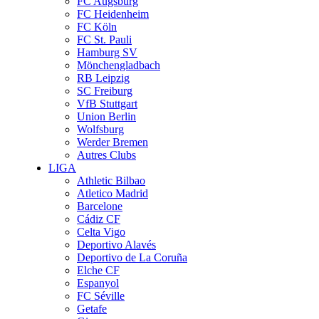
FC Augsburg
FC Heidenheim
FC Köln
FC St. Pauli
Hamburg SV
Mönchengladbach
RB Leipzig
SC Freiburg
VfB Stuttgart
Union Berlin
Wolfsburg
Werder Bremen
Autres Clubs
LIGA
Athletic Bilbao
Atletico Madrid
Barcelone
Cádiz CF
Celta Vigo
Deportivo Alavés
Deportivo de La Coruña
Elche CF
Espanyol
FC Séville
Getafe