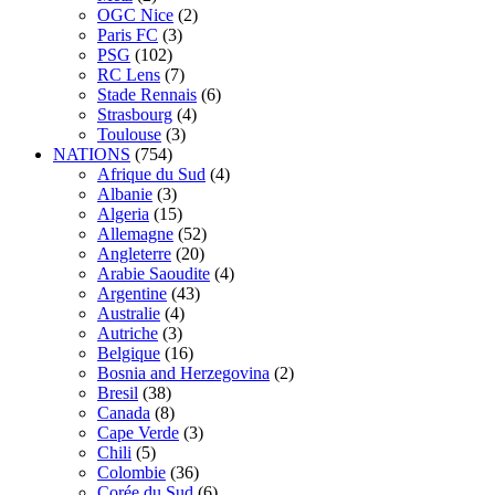
OGC Nice
(2)
Paris FC
(3)
PSG
(102)
RC Lens
(7)
Stade Rennais
(6)
Strasbourg
(4)
Toulouse
(3)
NATIONS
(754)
Afrique du Sud
(4)
Albanie
(3)
Algeria
(15)
Allemagne
(52)
Angleterre
(20)
Arabie Saoudite
(4)
Argentine
(43)
Australie
(4)
Autriche
(3)
Belgique
(16)
Bosnia and Herzegovina
(2)
Bresil
(38)
Canada
(8)
Cape Verde
(3)
Chili
(5)
Colombie
(36)
Corée du Sud
(6)