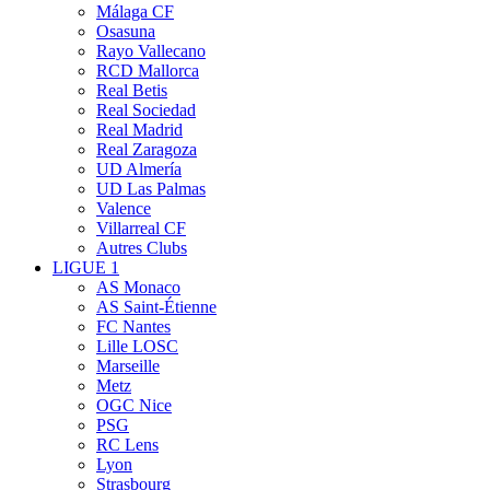
Málaga CF
Osasuna
Rayo Vallecano
RCD Mallorca
Real Betis
Real Sociedad
Real Madrid
Real Zaragoza
UD Almería
UD Las Palmas
Valence
Villarreal CF
Autres Clubs
LIGUE 1
AS Monaco
AS Saint-Étienne
FC Nantes
Lille LOSC
Marseille
Metz
OGC Nice
PSG
RC Lens
Lyon
Strasbourg