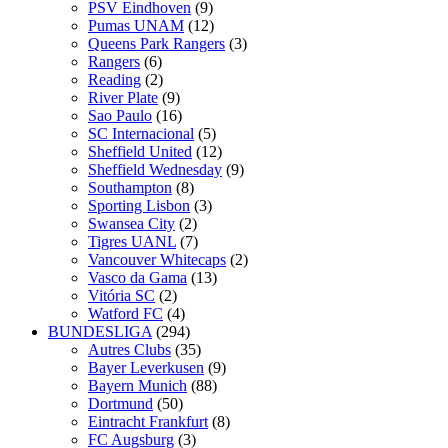
PSV Eindhoven
(9)
Pumas UNAM
(12)
Queens Park Rangers
(3)
Rangers
(6)
Reading
(2)
River Plate
(9)
Sao Paulo
(16)
SC Internacional
(5)
Sheffield United
(12)
Sheffield Wednesday
(9)
Southampton
(8)
Sporting Lisbon
(3)
Swansea City
(2)
Tigres UANL
(7)
Vancouver Whitecaps
(2)
Vasco da Gama
(13)
Vitória SC
(2)
Watford FC
(4)
BUNDESLIGA
(294)
Autres Clubs
(35)
Bayer Leverkusen
(9)
Bayern Munich
(88)
Dortmund
(50)
Eintracht Frankfurt
(8)
FC Augsburg
(3)