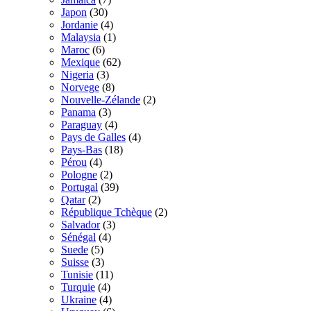
Japon
(30)
Jordanie
(4)
Malaysia
(1)
Maroc
(6)
Mexique
(62)
Nigeria
(3)
Norvege
(8)
Nouvelle-Zélande
(2)
Panama
(3)
Paraguay
(4)
Pays de Galles
(4)
Pays-Bas
(18)
Pérou
(4)
Pologne
(2)
Portugal
(39)
Qatar
(2)
République Tchèque
(2)
Salvador
(3)
Sénégal
(4)
Suede
(5)
Suisse
(3)
Tunisie
(11)
Turquie
(4)
Ukraine
(4)