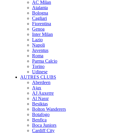
AC Milan
Atalanta
Bologna
Cagliari
Fiorentina
Genoa
Inter Milan
Lazio
Napoli
Juventus
Roma
Parma Calcio
Torino
Udinese
AUTRES CLUBS
Aberdeen
Ajax
AJ Auxerre
Al Nassr
Besiktas
Bolton Wanderers
Botafogo
Benfica
Boca Juniors
Cardiff City