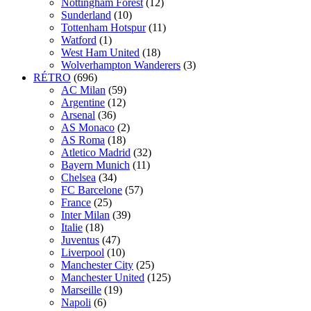
Nottingham Forest
(12)
Sunderland
(10)
Tottenham Hotspur
(11)
Watford
(1)
West Ham United
(18)
Wolverhampton Wanderers
(3)
RÉTRO
(696)
AC Milan
(59)
Argentine
(12)
Arsenal
(36)
AS Monaco
(2)
AS Roma
(18)
Atletico Madrid
(32)
Bayern Munich
(11)
Chelsea
(34)
FC Barcelone
(57)
France
(25)
Inter Milan
(39)
Italie
(18)
Juventus
(47)
Liverpool
(10)
Manchester City
(25)
Manchester United
(125)
Marseille
(19)
Napoli
(6)