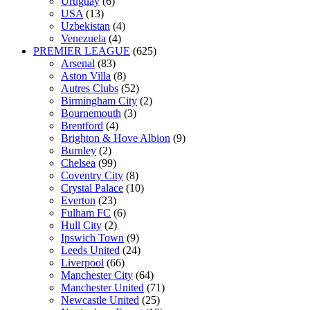
Uruguay
(6)
USA
(13)
Uzbekistan
(4)
Venezuela
(4)
PREMIER LEAGUE
(625)
Arsenal
(83)
Aston Villa
(8)
Autres Clubs
(52)
Birmingham City
(2)
Bournemouth
(3)
Brentford
(4)
Brighton & Hove Albion
(9)
Burnley
(2)
Chelsea
(99)
Coventry City
(8)
Crystal Palace
(10)
Everton
(23)
Fulham FC
(6)
Hull City
(2)
Ipswich Town
(9)
Leeds United
(24)
Liverpool
(66)
Manchester City
(64)
Manchester United
(71)
Newcastle United
(25)