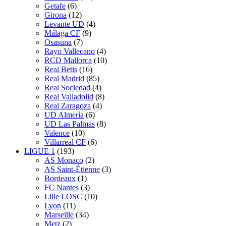
Getafe
(6)
Girona
(12)
Levante UD
(4)
Málaga CF
(9)
Osasuna
(7)
Rayo Vallecano
(4)
RCD Mallorca
(10)
Real Betis
(16)
Real Madrid
(85)
Real Sociedad
(4)
Real Valladolid
(8)
Real Zaragoza
(4)
UD Almería
(6)
UD Las Palmas
(8)
Valence
(10)
Villarreal CF
(6)
LIGUE 1
(193)
AS Monaco
(2)
AS Saint-Étienne
(3)
Bordeaux
(1)
FC Nantes
(3)
Lille LOSC
(10)
Lyon
(11)
Marseille
(34)
Metz
(2)