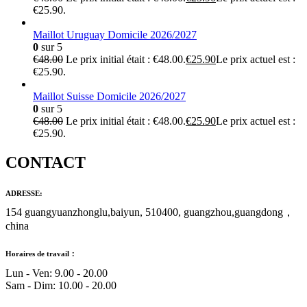
€25.90.
Maillot Uruguay Domicile 2026/2027
0
sur 5
€
48.00
Le prix initial était : €48.00.
€
25.90
Le prix actuel est :
€25.90.
Maillot Suisse Domicile 2026/2027
0
sur 5
€
48.00
Le prix initial était : €48.00.
€
25.90
Le prix actuel est :
€25.90.
CONTACT
ADRESSE:
154 guangyuanzhonglu,baiyun, 510400, guangzhou,guangdong，
china
Horaires de travail：
Lun - Ven: 9.00 - 20.00
Sam - Dim: 10.00 - 20.00