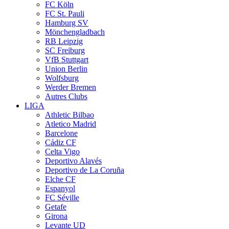
FC Köln
FC St. Pauli
Hamburg SV
Mönchengladbach
RB Leipzig
SC Freiburg
VfB Stuttgart
Union Berlin
Wolfsburg
Werder Bremen
Autres Clubs
LIGA
Athletic Bilbao
Atletico Madrid
Barcelone
Cádiz CF
Celta Vigo
Deportivo Alavés
Deportivo de La Coruña
Elche CF
Espanyol
FC Séville
Getafe
Girona
Levante UD