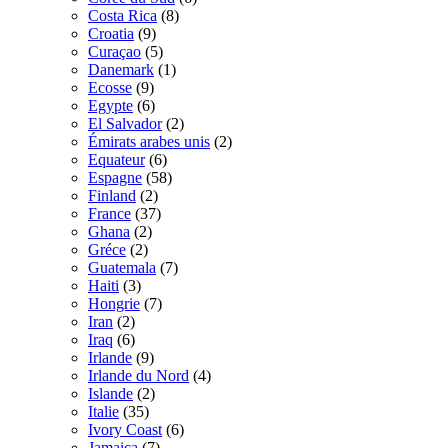
Costa Rica
(8)
Croatia
(9)
Curaçao
(5)
Danemark
(1)
Ecosse
(9)
Egypte
(6)
El Salvador
(2)
Émirats arabes unis
(2)
Equateur
(6)
Espagne
(58)
Finland
(2)
France
(37)
Ghana
(2)
Gréce
(2)
Guatemala
(7)
Haiti
(3)
Hongrie
(7)
Iran
(2)
Iraq
(6)
Irlande
(9)
Irlande du Nord
(4)
Islande
(2)
Italie
(35)
Ivory Coast
(6)
Jamaica
(7)