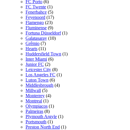
FC Porto
(6)
FC Twente
(1)
Fenerbahce
(5)
Feyenoord
(17)
Flamengo
(23)
Fluminense
(9)
Fortuna Düsseldorf
(1)
Galatasaray
(10)
Grêmio
(7)
Hearts
(11)
Huddersfield Town
(1)
Inter Miami
(6)
Junior FC
(2)
Leicester City
(8)
Los Angeles FC
(1)
Luton Town
(6)
Middlesbrough
(4)
Millwall
(5)
Monterrey
(4)
Montreal
(1)
Olympiacos
(1)
Palmeiras
(8)
Plymouth Argyle
(1)
Portsmouth
(1)
Preston North End
(1)