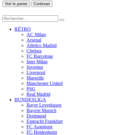
Voir le panier
Continuer
RÉTRO
AC Milan
Arsenal
Atletico Madrid
Chelsea
FC Barcelone
Inter Milan
Juventus
Liverpool
Marseille
Manchester United
PSG
Real Madrid
BUNDESLIGA
Bayer Leverkusen
Bayern Munich
Dortmund
Eintracht Frankfurt
FC Augsburg
FC Heidenheim