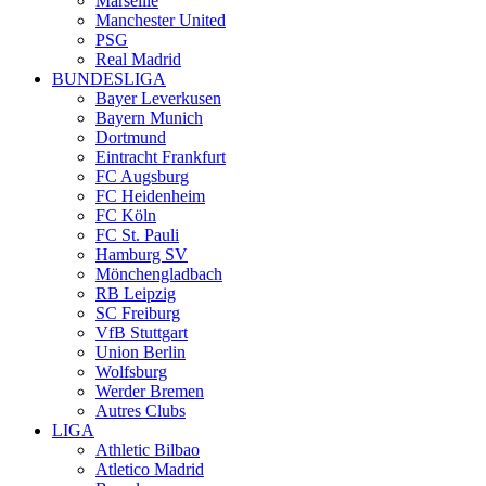
Marseille
Manchester United
PSG
Real Madrid
BUNDESLIGA
Bayer Leverkusen
Bayern Munich
Dortmund
Eintracht Frankfurt
FC Augsburg
FC Heidenheim
FC Köln
FC St. Pauli
Hamburg SV
Mönchengladbach
RB Leipzig
SC Freiburg
VfB Stuttgart
Union Berlin
Wolfsburg
Werder Bremen
Autres Clubs
LIGA
Athletic Bilbao
Atletico Madrid