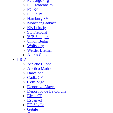
FC Augsburg
FC Heidenheim
FC Köln
FC St. Pauli
Hamburg SV
Mönchengladbach
RB Leipzig
SC Freiburg
VfB Stuttgart
Union Berlin
Wolfsburg
Werder Bremen
Autres Clubs
LIGA
Athletic Bilbao
Atletico Madrid
Barcelone
Cádiz CF
Celta Vigo
Deportivo Alavés
Deportivo de La Coruña
Elche CF
Espanyol
FC Séville
Getafe