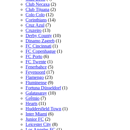
Club Necaxa
(2)
Club Tijuana
(2)
Colo Colo
(12)
Corinthians
(14)
Cruz Azul
(7)
Cruzeiro
(13)
Derby County
(10)
Dinamo Zagreb
(1)
FC Cincinnati
(1)
FC Copenhague
(1)
FC Porto
(6)
FC Twente
(1)
Fenerbahce
(5)
Feyenoord
(17)
Flamengo
(23)
Fluminense
(9)
Fortuna Düsseldorf
(1)
Galatasaray
(10)
Grêmio
(7)
Hearts
(11)
Huddersfield Town
(1)
Inter Miami
(6)
Junior FC
(2)
Leicester City
(8)
Los Angeles FC
(1)