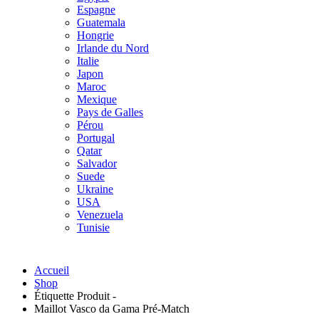
Espagne
Guatemala
Hongrie
Irlande du Nord
Italie
Japon
Maroc
Mexique
Pays de Galles
Pérou
Portugal
Qatar
Salvador
Suede
Ukraine
USA
Venezuela
Tunisie
Accueil
Shop
Étiquette Produit -
Maillot Vasco da Gama Pré-Match