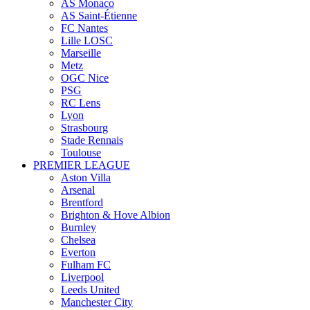
AS Monaco
AS Saint-Étienne
FC Nantes
Lille LOSC
Marseille
Metz
OGC Nice
PSG
RC Lens
Lyon
Strasbourg
Stade Rennais
Toulouse
PREMIER LEAGUE
Aston Villa
Arsenal
Brentford
Brighton & Hove Albion
Burnley
Chelsea
Everton
Fulham FC
Liverpool
Leeds United
Manchester City