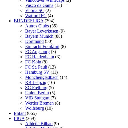
Vancouver Whitecaps
(2)
Vasco da Gama
(13)
Vitória SC
(2)
Watford FC
(4)
BUNDESLIGA
(294)
Autres Clubs
(35)
Bayer Leverkusen
(9)
Bayern Munich
(88)
Dortmund
(50)
Eintracht Frankfurt
(8)
FC Augsburg
(3)
FC Heidenheim
(3)
FC Köln
(8)
FC St. Pauli
(13)
Hamburg SV
(11)
Mönchengladbach
(14)
RB Leipzig
(16)
SC Freiburg
(5)
Union Berlin
(5)
VfB Stuttgart
(7)
Werder Bremen
(8)
Wolfsburg
(10)
Enfant
(665)
LIGA
(369)
Athletic Bilbao
(9)