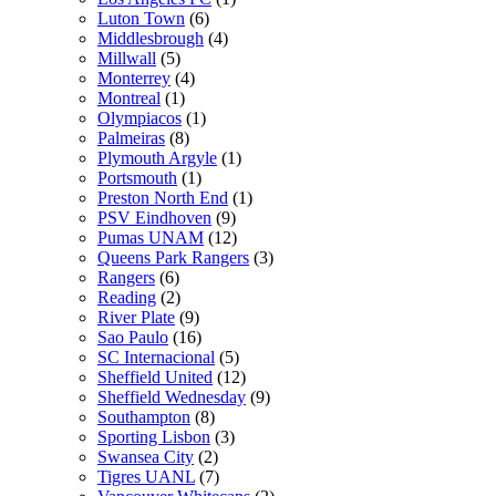
Luton Town
(6)
Middlesbrough
(4)
Millwall
(5)
Monterrey
(4)
Montreal
(1)
Olympiacos
(1)
Palmeiras
(8)
Plymouth Argyle
(1)
Portsmouth
(1)
Preston North End
(1)
PSV Eindhoven
(9)
Pumas UNAM
(12)
Queens Park Rangers
(3)
Rangers
(6)
Reading
(2)
River Plate
(9)
Sao Paulo
(16)
SC Internacional
(5)
Sheffield United
(12)
Sheffield Wednesday
(9)
Southampton
(8)
Sporting Lisbon
(3)
Swansea City
(2)
Tigres UANL
(7)