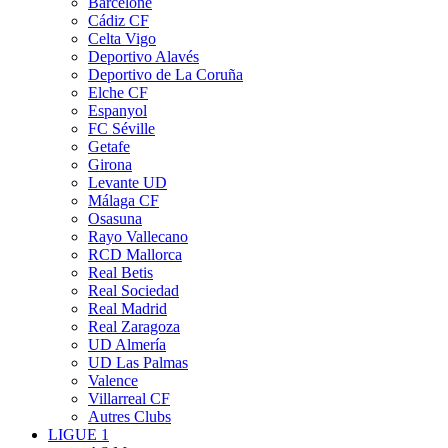
Barcelone
Cádiz CF
Celta Vigo
Deportivo Alavés
Deportivo de La Coruña
Elche CF
Espanyol
FC Séville
Getafe
Girona
Levante UD
Málaga CF
Osasuna
Rayo Vallecano
RCD Mallorca
Real Betis
Real Sociedad
Real Madrid
Real Zaragoza
UD Almería
UD Las Palmas
Valence
Villarreal CF
Autres Clubs
LIGUE 1