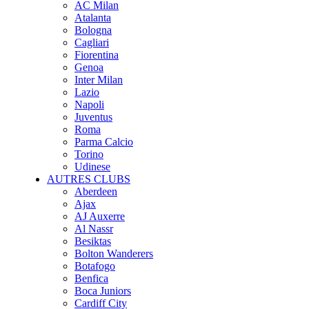
AC Milan
Atalanta
Bologna
Cagliari
Fiorentina
Genoa
Inter Milan
Lazio
Napoli
Juventus
Roma
Parma Calcio
Torino
Udinese
AUTRES CLUBS
Aberdeen
Ajax
AJ Auxerre
Al Nassr
Besiktas
Bolton Wanderers
Botafogo
Benfica
Boca Juniors
Cardiff City