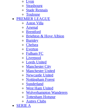
Lyon
Strasbourg
Stade Rennais
Toulouse
PREMIER LEAGUE
Aston Villa
Arsenal
Brentford
Brighton & Hove Albion
Burnley
Chelsea
Everton
Fulham FC
Liverpool
Leeds United
Manchester City
Manchester United
Newcastle United
Nottingham Forest
Sunderland
West Ham United
Wolverhampton Wanderers
Tottenham Hotspur
Autres Clubs
SERIE A