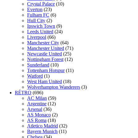
Crystal Palace
(10)
Everton
(23)
Fulham FC
(6)
Hull City
(2)
Ipswich Town
(9)
Leeds United
(24)
Liverpool
(66)
Manchester City
(64)
Manchester United
(71)
Newcastle United
(25)
Nottingham Forest
(12)
Sunderland
(10)
Tottenham Hotspur
(11)
Watford
(1)
West Ham United
(18)
Wolverhampton Wanderers
(3)
RÉTRO
(696)
AC Milan
(59)
Argentine
(12)
Arsenal
(36)
AS Monaco
(2)
AS Roma
(18)
Atletico Madrid
(32)
Bayern Munich
(11)
Chelsea
(34)