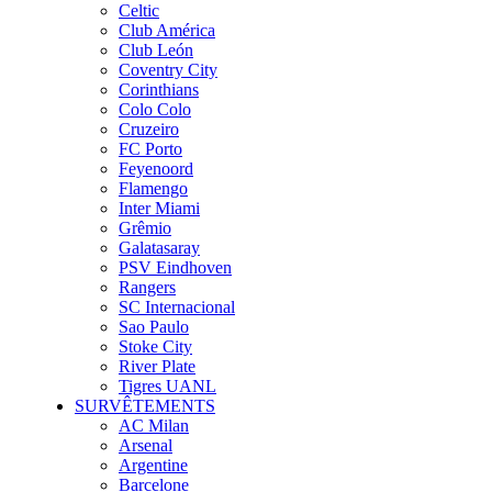
Celtic
Club América
Club León
Coventry City
Corinthians
Colo Colo
Cruzeiro
FC Porto
Feyenoord
Flamengo
Inter Miami
Grêmio
Galatasaray
PSV Eindhoven
Rangers
SC Internacional
Sao Paulo
Stoke City
River Plate
Tigres UANL
SURVÊTEMENTS
AC Milan
Arsenal
Argentine
Barcelone