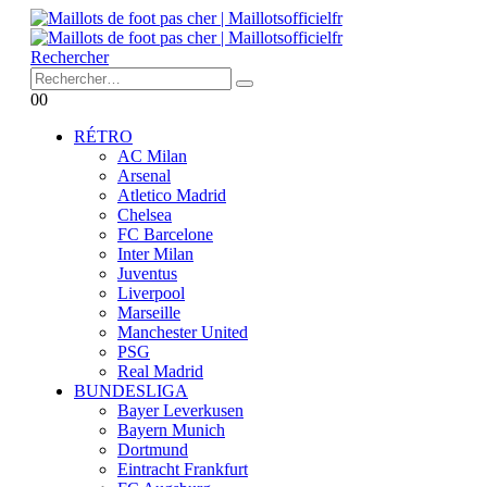
Rechercher
0
0
RÉTRO
AC Milan
Arsenal
Atletico Madrid
Chelsea
FC Barcelone
Inter Milan
Juventus
Liverpool
Marseille
Manchester United
PSG
Real Madrid
BUNDESLIGA
Bayer Leverkusen
Bayern Munich
Dortmund
Eintracht Frankfurt