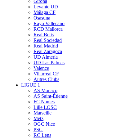
Girona
Levante UD
Málaga CF
Osasuna
Rayo Vallecano
RCD Mallorca
Real Betis
Real Sociedad
Real Madrid
Real Zaragoza
UD Almería
UD Las Palmas
Valence
Villarreal CF
Autres Clubs
LIGUE 1
AS Monaco
AS Saint-Étienne
FC Nantes
Lille LOSC
Marseille
Metz
OGC Nice
PSG
RC Lens