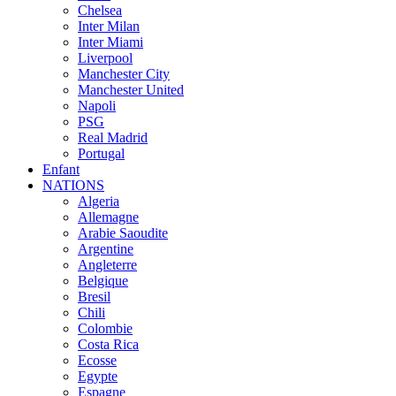
Chelsea
Inter Milan
Inter Miami
Liverpool
Manchester City
Manchester United
Napoli
PSG
Real Madrid
Portugal
Enfant
NATIONS
Algeria
Allemagne
Arabie Saoudite
Argentine
Angleterre
Belgique
Bresil
Chili
Colombie
Costa Rica
Ecosse
Egypte
Espagne