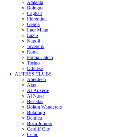
Atalanta
Bologna
Cagliari
Fiorentina
Genoa
Inter Milan
Lazio
Napoli
Juventus
Roma
Parma Calcio
Torino
Udinese
AUTRES CLUBS
Aberdeen
Ajax
AJ Auxerre
Al Nassr
Besiktas
Bolton Wanderers
Botafogo
Benfica
Boca Juniors
Cardiff City
Celtic