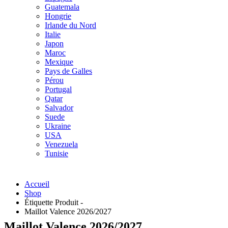
Guatemala
Hongrie
Irlande du Nord
Italie
Japon
Maroc
Mexique
Pays de Galles
Pérou
Portugal
Qatar
Salvador
Suede
Ukraine
USA
Venezuela
Tunisie
Accueil
Shop
Étiquette Produit -
Maillot Valence 2026/2027
Maillot Valence 2026/2027