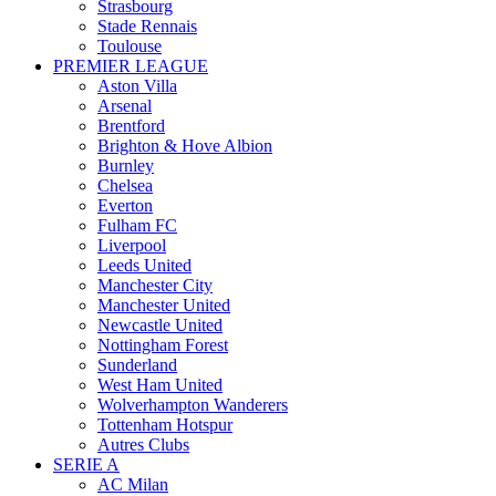
Strasbourg
Stade Rennais
Toulouse
PREMIER LEAGUE
Aston Villa
Arsenal
Brentford
Brighton & Hove Albion
Burnley
Chelsea
Everton
Fulham FC
Liverpool
Leeds United
Manchester City
Manchester United
Newcastle United
Nottingham Forest
Sunderland
West Ham United
Wolverhampton Wanderers
Tottenham Hotspur
Autres Clubs
SERIE A
AC Milan