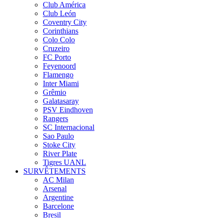
Club América
Club León
Coventry City
Corinthians
Colo Colo
Cruzeiro
FC Porto
Feyenoord
Flamengo
Inter Miami
Grêmio
Galatasaray
PSV Eindhoven
Rangers
SC Internacional
Sao Paulo
Stoke City
River Plate
Tigres UANL
SURVÊTEMENTS
AC Milan
Arsenal
Argentine
Barcelone
Bresil