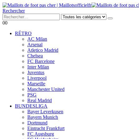
Rechercher
0
0
RÉTRO
AC Milan
Arsenal
Atletico Madrid
Chelsea
FC Barcelone
Inter Milan
Juventus
Liverpool
Marseille
Manchester United
PSG
Real Madrid
BUNDESLIGA
Bayer Leverkusen
Bayern Munich
Dortmund
Eintracht Frankfurt
FC Augsburg