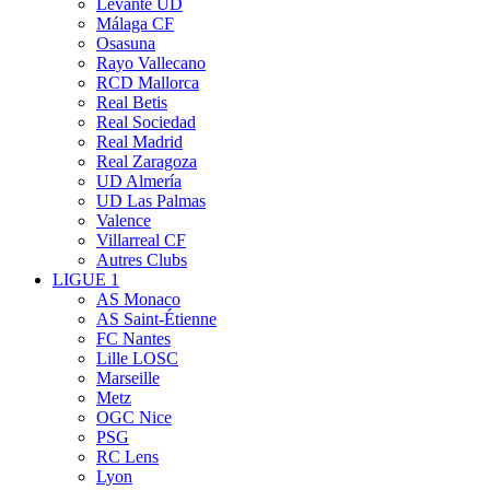
Levante UD
Málaga CF
Osasuna
Rayo Vallecano
RCD Mallorca
Real Betis
Real Sociedad
Real Madrid
Real Zaragoza
UD Almería
UD Las Palmas
Valence
Villarreal CF
Autres Clubs
LIGUE 1
AS Monaco
AS Saint-Étienne
FC Nantes
Lille LOSC
Marseille
Metz
OGC Nice
PSG
RC Lens
Lyon