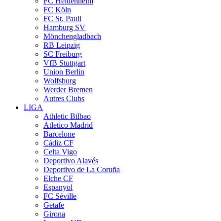
FC Heidenheim
FC Köln
FC St. Pauli
Hamburg SV
Mönchengladbach
RB Leipzig
SC Freiburg
VfB Stuttgart
Union Berlin
Wolfsburg
Werder Bremen
Autres Clubs
LIGA
Athletic Bilbao
Atletico Madrid
Barcelone
Cádiz CF
Celta Vigo
Deportivo Alavés
Deportivo de La Coruña
Elche CF
Espanyol
FC Séville
Getafe
Girona