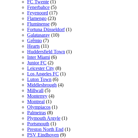
FC Twente
(1)
Fenerbahce
(5)
Feyenoord
(17)
Flamengo
(23)
Fluminense
(9)
Fortuna Düsseldorf
(1)
Galatasaray
(10)
Grêmio
(7)
Hearts
(11)
Huddersfield Town
(1)
Inter Miami
(6)
Junior FC
(2)
Leicester City
(8)
Los Angeles FC
(1)
Luton Town
(6)
Middlesbrough
(4)
Millwall
(5)
Monterrey
(4)
Montreal
(1)
Olympiacos
(1)
Palmeiras
(8)
Plymouth Argyle
(1)
Portsmouth
(1)
Preston North End
(1)
PSV Eindhoven
(9)