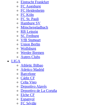
Eintracht Frankfurt
FC Augsburg
FC Heidenheim
FC Köln
FC St. Pauli
Hamburg SV
Mönchengladbach
RB Leipzig
SC Freiburg
VfB Stuttgart
Union Berlin
Wolfsburg
Werder Bremen
Autres Clubs
LIGA
Athletic Bilbao
Atletico Madrid
Barcelone
Cádiz CF
Celta Vigo
Deportivo Alavés
Deportivo de La Coruña
Elche CF
Espanyol
FC Séville