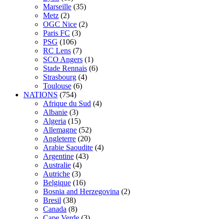
Marseille
(35)
Metz
(2)
OGC Nice
(2)
Paris FC
(3)
PSG
(106)
RC Lens
(7)
SCO Angers
(1)
Stade Rennais
(6)
Strasbourg
(4)
Toulouse
(6)
NATIONS
(754)
Afrique du Sud
(4)
Albanie
(3)
Algeria
(15)
Allemagne
(52)
Angleterre
(20)
Arabie Saoudite
(4)
Argentine
(43)
Australie
(4)
Autriche
(3)
Belgique
(16)
Bosnia and Herzegovina
(2)
Bresil
(38)
Canada
(8)
Cape Verde
(3)