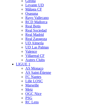
Girona
Levante UD
Málaga CF
Osasuna
Rayo Vallecano
RCD Mallorca
Real Betis
Real Sociedad
Real Madrid
Real Zaragoza
UD Almería
UD Las Palmas
Valence
Villarreal CF
Autres Clubs
LIGUE 1
AS Monaco
AS Saint-Étienne
FC Nantes
Lille LOSC
Marseille
Metz
OGC Nice
PSG
RC Lens