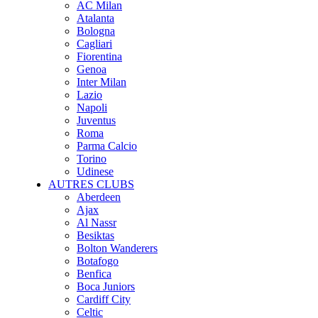
AC Milan
Atalanta
Bologna
Cagliari
Fiorentina
Genoa
Inter Milan
Lazio
Napoli
Juventus
Roma
Parma Calcio
Torino
Udinese
AUTRES CLUBS
Aberdeen
Ajax
Al Nassr
Besiktas
Bolton Wanderers
Botafogo
Benfica
Boca Juniors
Cardiff City
Celtic