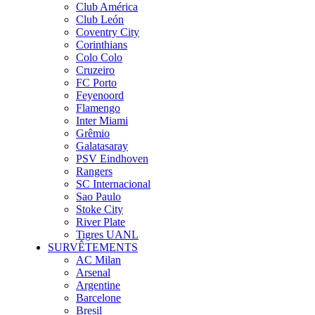
Club América
Club León
Coventry City
Corinthians
Colo Colo
Cruzeiro
FC Porto
Feyenoord
Flamengo
Inter Miami
Grêmio
Galatasaray
PSV Eindhoven
Rangers
SC Internacional
Sao Paulo
Stoke City
River Plate
Tigres UANL
SURVÊTEMENTS
AC Milan
Arsenal
Argentine
Barcelone
Bresil