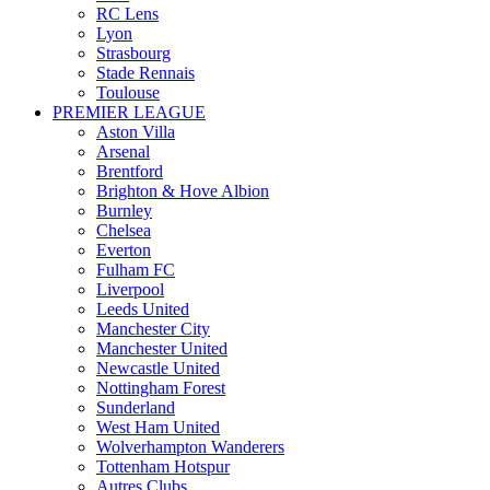
RC Lens
Lyon
Strasbourg
Stade Rennais
Toulouse
PREMIER LEAGUE
Aston Villa
Arsenal
Brentford
Brighton & Hove Albion
Burnley
Chelsea
Everton
Fulham FC
Liverpool
Leeds United
Manchester City
Manchester United
Newcastle United
Nottingham Forest
Sunderland
West Ham United
Wolverhampton Wanderers
Tottenham Hotspur
Autres Clubs