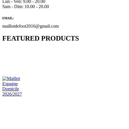
Lun - Ven: 9.00 - 20.00
Sam - Dim: 10.00 - 20.00
EMAIL:
maillotdefoot2016@gmail.com
FEATURED PRODUCTS
Maillot Bresil Domicile 2026/2027
€
48.00
Le prix initial était : €48.00.
€
25.90
Le prix
actuel est : €25.90.
Maillot Espagne Domicile 2026/2027
€
48.00
Le prix initial était : €48.00.
€
25.90
Le prix
actuel est : €25.90.