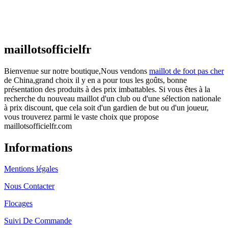
Maillot France Domicile 2026/2027
€
48.00
Le prix initial était : €48.00.
€
25.90
Le prix
actuel est : €25.90.
maillotsofficielfr
Bienvenue sur notre boutique,Nous vendons
maillot de foot pas cher
de China,grand choix il y en a pour tous les goûts, bonne
présentation des produits à des prix imbattables. Si vous êtes à la
recherche du nouveau maillot d'un club ou d'une sélection nationale
à prix discount, que cela soit d'un gardien de but ou d'un joueur,
vous trouverez parmi le vaste choix que propose
maillotsofficielfr.com
Informations
Mentions légales
Nous Contacter
Flocages
Suivi De Commande