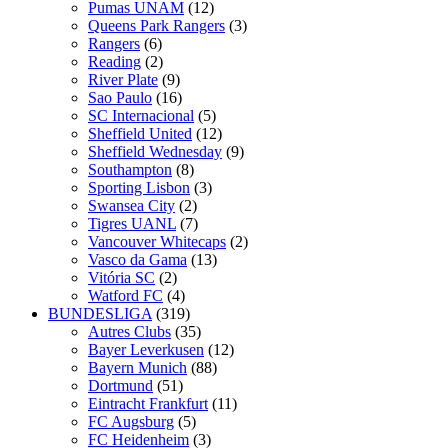
Pumas UNAM
(12)
Queens Park Rangers
(3)
Rangers
(6)
Reading
(2)
River Plate
(9)
Sao Paulo
(16)
SC Internacional
(5)
Sheffield United
(12)
Sheffield Wednesday
(9)
Southampton
(8)
Sporting Lisbon
(3)
Swansea City
(2)
Tigres UANL
(7)
Vancouver Whitecaps
(2)
Vasco da Gama
(13)
Vitória SC
(2)
Watford FC
(4)
BUNDESLIGA
(319)
Autres Clubs
(35)
Bayer Leverkusen
(12)
Bayern Munich
(88)
Dortmund
(51)
Eintracht Frankfurt
(11)
FC Augsburg
(5)
FC Heidenheim
(3)