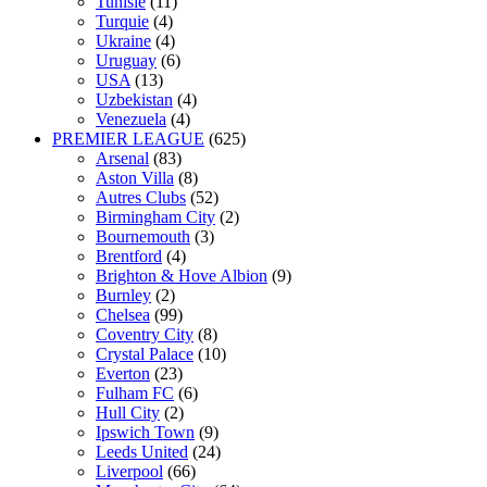
Tunisie
(11)
Turquie
(4)
Ukraine
(4)
Uruguay
(6)
USA
(13)
Uzbekistan
(4)
Venezuela
(4)
PREMIER LEAGUE
(625)
Arsenal
(83)
Aston Villa
(8)
Autres Clubs
(52)
Birmingham City
(2)
Bournemouth
(3)
Brentford
(4)
Brighton & Hove Albion
(9)
Burnley
(2)
Chelsea
(99)
Coventry City
(8)
Crystal Palace
(10)
Everton
(23)
Fulham FC
(6)
Hull City
(2)
Ipswich Town
(9)
Leeds United
(24)
Liverpool
(66)