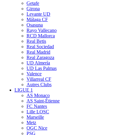
Getafe
Girona
Levante UD
Málaga CF
Osasuna
Rayo Vallecano
RCD Mallorca
Real Betis
Real Sociedad
Real Madrid
Real Zaragoza
UD Almería
UD Las Palmas
Valence
Villarreal CF
Autres Clubs
LIGUE 1
AS Monaco
AS Saint-Étienne
FC Nantes
Lille LOSC
Marseille
Metz
OGC Nice
PSG