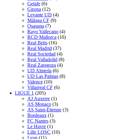
Getafe
(6)
Girona
(12)
Levante UD
(4)
Málaga CF
(9)
Osasuna
(7)
Rayo Vallecano
(4)
RCD Mallorca
(10)
Real Betis
(16)
Real Madrid
(37)
Real Sociedad
(4)
Real Valladolid
(8)
Real Zaragoza
(4)
UD Almería
(6)
UD Las Palmas
(8)
Valence
(10)
Villarreal CF
(6)
LIGUE 1
(205)
AJ Auxerre
(1)
AS Monaco
(3)
AS Saint-Étienne
(3)
Bordeaux
(1)
FC Nantes
(3)
Le Havre
(1)
Lille LOSC
(10)
Lyon
(11)