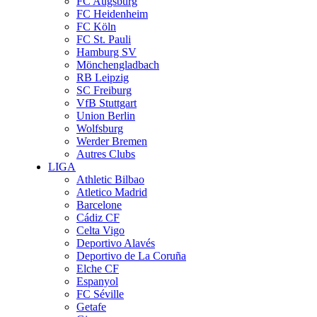
FC Augsburg
FC Heidenheim
FC Köln
FC St. Pauli
Hamburg SV
Mönchengladbach
RB Leipzig
SC Freiburg
VfB Stuttgart
Union Berlin
Wolfsburg
Werder Bremen
Autres Clubs
LIGA
Athletic Bilbao
Atletico Madrid
Barcelone
Cádiz CF
Celta Vigo
Deportivo Alavés
Deportivo de La Coruña
Elche CF
Espanyol
FC Séville
Getafe