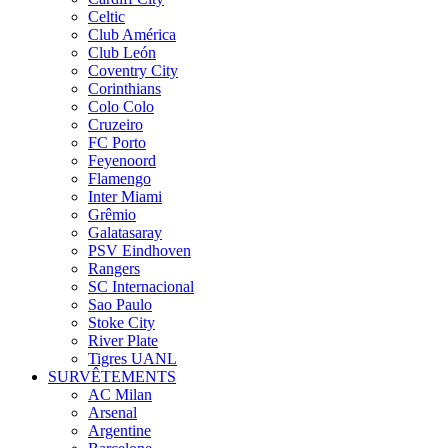
Celtic
Club América
Club León
Coventry City
Corinthians
Colo Colo
Cruzeiro
FC Porto
Feyenoord
Flamengo
Inter Miami
Grêmio
Galatasaray
PSV Eindhoven
Rangers
SC Internacional
Sao Paulo
Stoke City
River Plate
Tigres UANL
SURVÊTEMENTS
AC Milan
Arsenal
Argentine