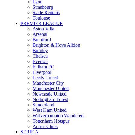
Lyon
Strasbourg
Stade Rennais
Toulouse
PREMIER LEAGUE
Aston Villa
Arsenal
Brentford
Brighton & Hove Albion
Burnley
Chelsea
Everton
Fulham FC
Liverpool
Leeds United
Manchester City
Manchester United
Newcastle United
Nottingham Forest
Sunderland
West Ham United
Wolverhampton Wanderers
Tottenham Hotspur
Autres Clubs
SERIE A