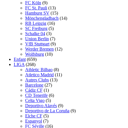
FC Köln
(9)
FC St. Pauli
(13)
Hamburg SV
(15)
Mönchengladbach
(14)
RB Leipzig
(16)
SC Freiburg
(5)
Schalke 04
(3)
Union Berlin
(7)
VfB Stuttgart
(9)
Werder Bremen
(12)
Wolfsburg
(10)
Enfant
(659)
LIGA
(268)
Athletic Bilbao
(8)
Atletico Madrid
(11)
Autres Clubs
(13)
Barcelone
(27)
Cádiz CF
(1)
CD Tenerife
(6)
Celta Vigo
(5)
Deportivo Alavés
(9)
Deportivo de La Coruña
(9)
Elche CF
(5)
Espanyol
(7)
FC Séville
(16)