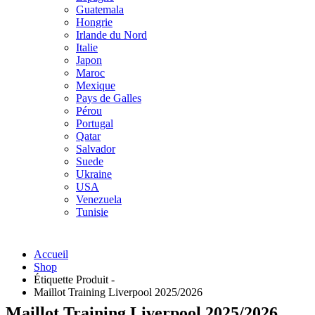
Guatemala
Hongrie
Irlande du Nord
Italie
Japon
Maroc
Mexique
Pays de Galles
Pérou
Portugal
Qatar
Salvador
Suede
Ukraine
USA
Venezuela
Tunisie
Accueil
Shop
Étiquette Produit -
Maillot Training Liverpool 2025/2026
Maillot Training Liverpool 2025/2026