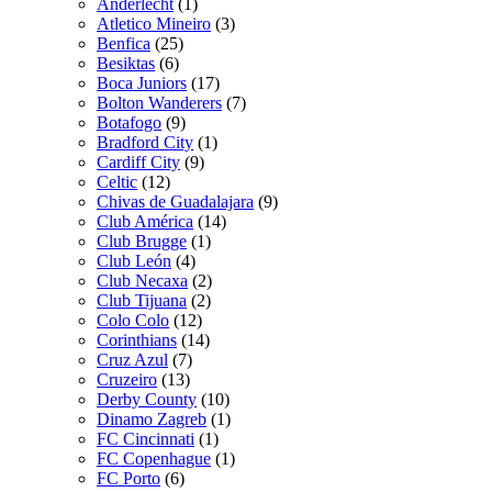
Anderlecht
(1)
Atletico Mineiro
(3)
Benfica
(25)
Besiktas
(6)
Boca Juniors
(17)
Bolton Wanderers
(7)
Botafogo
(9)
Bradford City
(1)
Cardiff City
(9)
Celtic
(12)
Chivas de Guadalajara
(9)
Club América
(14)
Club Brugge
(1)
Club León
(4)
Club Necaxa
(2)
Club Tijuana
(2)
Colo Colo
(12)
Corinthians
(14)
Cruz Azul
(7)
Cruzeiro
(13)
Derby County
(10)
Dinamo Zagreb
(1)
FC Cincinnati
(1)
FC Copenhague
(1)
FC Porto
(6)