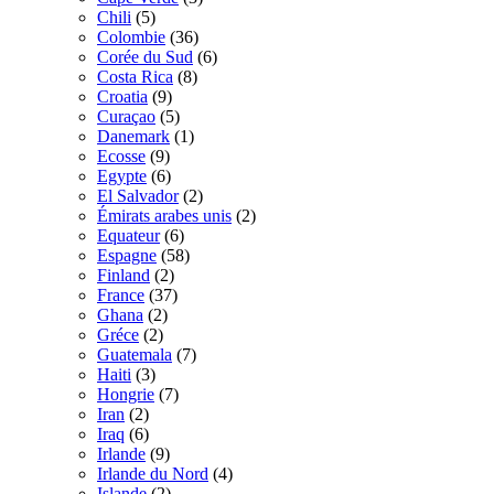
Chili
(5)
Colombie
(36)
Corée du Sud
(6)
Costa Rica
(8)
Croatia
(9)
Curaçao
(5)
Danemark
(1)
Ecosse
(9)
Egypte
(6)
El Salvador
(2)
Émirats arabes unis
(2)
Equateur
(6)
Espagne
(58)
Finland
(2)
France
(37)
Ghana
(2)
Gréce
(2)
Guatemala
(7)
Haiti
(3)
Hongrie
(7)
Iran
(2)
Iraq
(6)
Irlande
(9)
Irlande du Nord
(4)
Islande
(2)