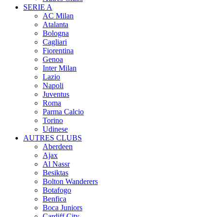
SERIE A
AC Milan
Atalanta
Bologna
Cagliari
Fiorentina
Genoa
Inter Milan
Lazio
Napoli
Juventus
Roma
Parma Calcio
Torino
Udinese
AUTRES CLUBS
Aberdeen
Ajax
Al Nassr
Besiktas
Bolton Wanderers
Botafogo
Benfica
Boca Juniors
Cardiff City