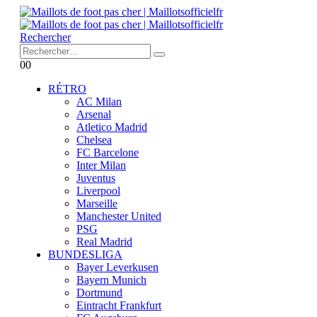
Rechercher
0
0
RÉTRO
AC Milan
Arsenal
Atletico Madrid
Chelsea
FC Barcelone
Inter Milan
Juventus
Liverpool
Marseille
Manchester United
PSG
Real Madrid
BUNDESLIGA
Bayer Leverkusen
Bayern Munich
Dortmund
Eintracht Frankfurt