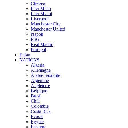
Chelsea
Inter Milan
Inter Miami
Liverpool
Manchester City
Manchester United
Napoli
PSG
Real Madrid
Portugal
Enfant
NATIONS
Algeria
Allemagne
Arabie Saoudite
Argentine
Angleterre
Belgique
Bresil
Chili
Colombie
Costa Rica
Ecosse
Egypte
Espagne