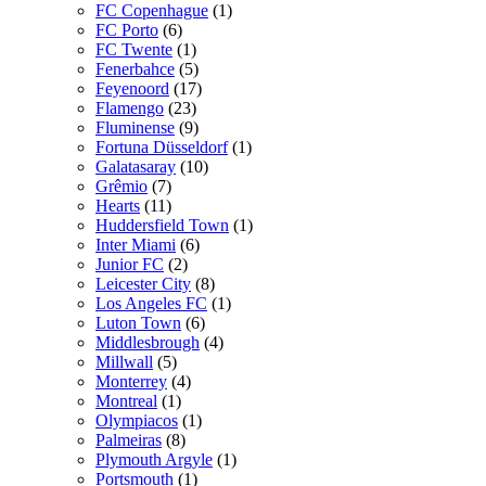
FC Copenhague
(1)
FC Porto
(6)
FC Twente
(1)
Fenerbahce
(5)
Feyenoord
(17)
Flamengo
(23)
Fluminense
(9)
Fortuna Düsseldorf
(1)
Galatasaray
(10)
Grêmio
(7)
Hearts
(11)
Huddersfield Town
(1)
Inter Miami
(6)
Junior FC
(2)
Leicester City
(8)
Los Angeles FC
(1)
Luton Town
(6)
Middlesbrough
(4)
Millwall
(5)
Monterrey
(4)
Montreal
(1)
Olympiacos
(1)
Palmeiras
(8)
Plymouth Argyle
(1)
Portsmouth
(1)