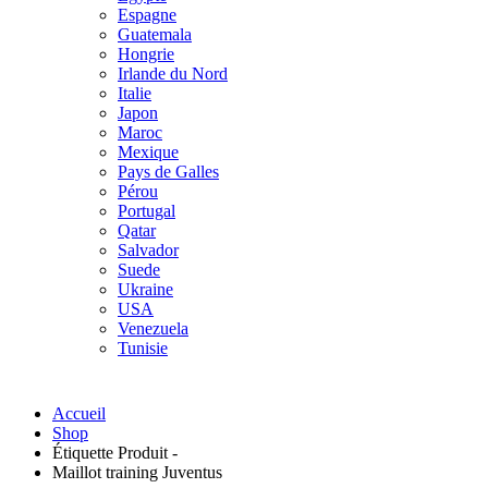
Espagne
Guatemala
Hongrie
Irlande du Nord
Italie
Japon
Maroc
Mexique
Pays de Galles
Pérou
Portugal
Qatar
Salvador
Suede
Ukraine
USA
Venezuela
Tunisie
Accueil
Shop
Étiquette Produit -
Maillot training Juventus