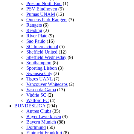
Preston North End
(1)
PSV Eindhoven
(9)
Pumas UNAM
(12)
Queens Park Rangers
(3)
Rangers
(6)
Reading
(2)
River Plate
(9)
Sao Paulo
(16)
SC Internacional
(5)
Sheffield United
(12)
Sheffield Wednesday
(9)
Southampton
(8)
Sporting Lisbon
(3)
Swansea City
(2)
Tigres UANL
(7)
Vancouver Whitecaps
(2)
Vasco da Gama
(13)
Vitória SC
(2)
Watford FC
(4)
BUNDESLIGA
(294)
Autres Clubs
(35)
Bayer Leverkusen
(9)
Bayern Munich
(88)
Dortmund
(50)
Eintracht Frankfurt
(8)