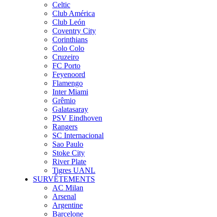
Celtic
Club América
Club León
Coventry City
Corinthians
Colo Colo
Cruzeiro
FC Porto
Feyenoord
Flamengo
Inter Miami
Grêmio
Galatasaray
PSV Eindhoven
Rangers
SC Internacional
Sao Paulo
Stoke City
River Plate
Tigres UANL
SURVÊTEMENTS
AC Milan
Arsenal
Argentine
Barcelone