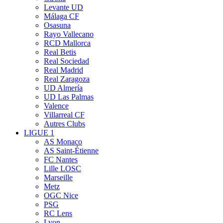
Levante UD
Málaga CF
Osasuna
Rayo Vallecano
RCD Mallorca
Real Betis
Real Sociedad
Real Madrid
Real Zaragoza
UD Almería
UD Las Palmas
Valence
Villarreal CF
Autres Clubs
LIGUE 1
AS Monaco
AS Saint-Étienne
FC Nantes
Lille LOSC
Marseille
Metz
OGC Nice
PSG
RC Lens
Lyon