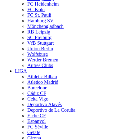
FC Heidenheim
FC Köln
FC St. Pauli
Hamburg SV
Mönchengladbach
RB Leipzig
SC Freiburg
VfB Stuttgart
Union Berlin
Wolfsburg
Werder Bremen
Autres Clubs
LIGA
Athletic Bilbao
Atletico Madrid
Barcelone
Cádiz CF
Celta Vigo
Deportivo Alavés
Deportivo de La Coruña
Elche CF
Espanyol
FC Séville
Getafe
Girona