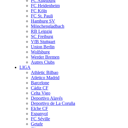
FC Augsburg
FC Heidenheim
FC Köln
FC St. Pauli
Hamburg SV
Mönchengladbach
RB Leipzig
SC Freiburg
VfB Stuttgart
Union Berlin
Wolfsburg
Werder Bremen
Autres Clubs
LIGA
Athletic Bilbao
Atletico Madrid
Barcelone
Cádiz CF
Celta Vigo
Deportivo Alavés
Deportivo de La Coruña
Elche CF
Espanyol
FC Séville
Getafe