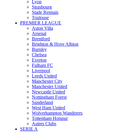
Lyon
Strasbourg
Stade Rennais
Toulouse
PREMIER LEAGUE
Aston Villa
Arsenal
Brentford
Brighton & Hove Albion
Burnley
Chelsea
Everton
Fulham FC
Liverpool
Leeds United
Manchester City
Manchester United
Newcastle United
Nottingham Forest
Sunderland
West Ham United
Wolverhampton Wanderers
Tottenham Hotspur
Autres Clubs
SERIE A