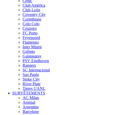
Celtic
Club América
Club León
Coventry City
Corinthians
Colo Colo
Cruzeiro
FC Porto
Feyenoord
Flamengo
Inter Miami
Grêmio
Galatasaray
PSV Eindhoven
Rangers
SC Internacional
Sao Paulo
Stoke City
River Plate
Tigres UANL
SURVÊTEMENTS
AC Milan
Arsenal
Argentine
Barcelone