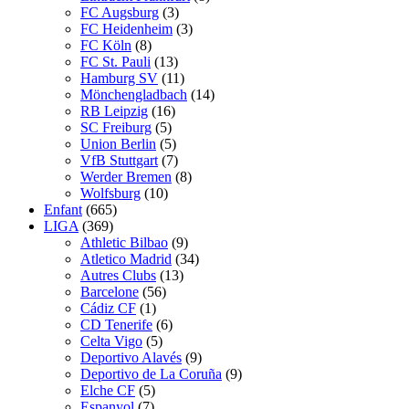
FC Augsburg
(3)
FC Heidenheim
(3)
FC Köln
(8)
FC St. Pauli
(13)
Hamburg SV
(11)
Mönchengladbach
(14)
RB Leipzig
(16)
SC Freiburg
(5)
Union Berlin
(5)
VfB Stuttgart
(7)
Werder Bremen
(8)
Wolfsburg
(10)
Enfant
(665)
LIGA
(369)
Athletic Bilbao
(9)
Atletico Madrid
(34)
Autres Clubs
(13)
Barcelone
(56)
Cádiz CF
(1)
CD Tenerife
(6)
Celta Vigo
(5)
Deportivo Alavés
(9)
Deportivo de La Coruña
(9)
Elche CF
(5)
Espanyol
(7)