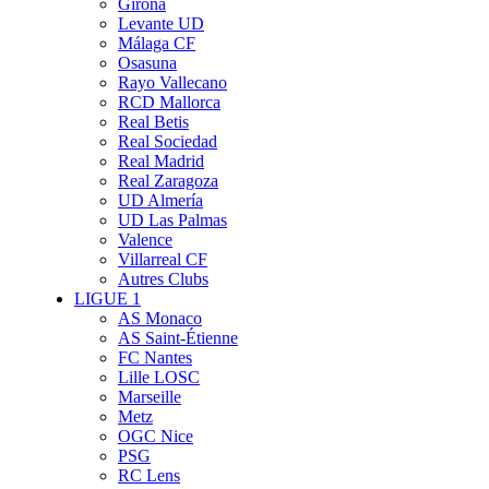
Girona
Levante UD
Málaga CF
Osasuna
Rayo Vallecano
RCD Mallorca
Real Betis
Real Sociedad
Real Madrid
Real Zaragoza
UD Almería
UD Las Palmas
Valence
Villarreal CF
Autres Clubs
LIGUE 1
AS Monaco
AS Saint-Étienne
FC Nantes
Lille LOSC
Marseille
Metz
OGC Nice
PSG
RC Lens