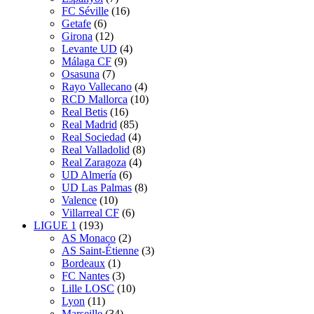
FC Séville
(16)
Getafe
(6)
Girona
(12)
Levante UD
(4)
Málaga CF
(9)
Osasuna
(7)
Rayo Vallecano
(4)
RCD Mallorca
(10)
Real Betis
(16)
Real Madrid
(85)
Real Sociedad
(4)
Real Valladolid
(8)
Real Zaragoza
(4)
UD Almería
(6)
UD Las Palmas
(8)
Valence
(10)
Villarreal CF
(6)
LIGUE 1
(193)
AS Monaco
(2)
AS Saint-Étienne
(3)
Bordeaux
(1)
FC Nantes
(3)
Lille LOSC
(10)
Lyon
(11)
Marseille
(34)