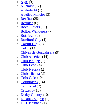
Ajax
(9)
Al Nassr
(12)
Anderlecht
(1)
Atletico Mineiro
(3)
Benfica
(25)
Besiktas
(6)
Boca Juniors
(17)
Bolton Wanderers
(7)
Botafogo
(9)
Bradford City
(1)
Cardiff City
(9)
Celtic
(12)
Chivas de Guadalajara
(9)
Club América
(14)
Club Brugge
(1)
Club León
(4)
Club Necaxa
(2)
Club Tijuana
(2)
Colo Colo
(12)
Corinthians
(14)
Cruz Azul
(7)
Cruzeiro
(13)
Derby County
(10)
Dinamo Zagreb
(1)
FC Cincinnati
(1)