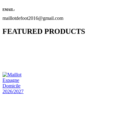
EMAIL:
maillotdefoot2016@gmail.com
FEATURED PRODUCTS
Maillot Bresil Domicile 2026/2027
€
48.00
Le prix initial était : €48.00.
€
25.90
Le prix
actuel est : €25.90.
Maillot Espagne Domicile 2026/2027
€
48.00
Le prix initial était : €48.00.
€
25.90
Le prix
actuel est : €25.90.
Maillot France Domicile 2026/2027