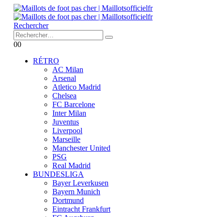
Rechercher
0
0
RÉTRO
AC Milan
Arsenal
Atletico Madrid
Chelsea
FC Barcelone
Inter Milan
Juventus
Liverpool
Marseille
Manchester United
PSG
Real Madrid
BUNDESLIGA
Bayer Leverkusen
Bayern Munich
Dortmund
Eintracht Frankfurt