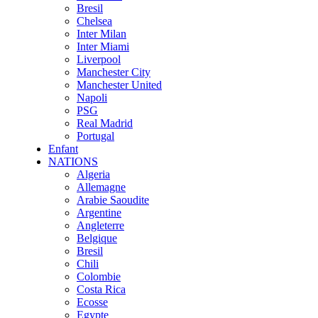
Bresil
Chelsea
Inter Milan
Inter Miami
Liverpool
Manchester City
Manchester United
Napoli
PSG
Real Madrid
Portugal
Enfant
NATIONS
Algeria
Allemagne
Arabie Saoudite
Argentine
Angleterre
Belgique
Bresil
Chili
Colombie
Costa Rica
Ecosse
Egypte