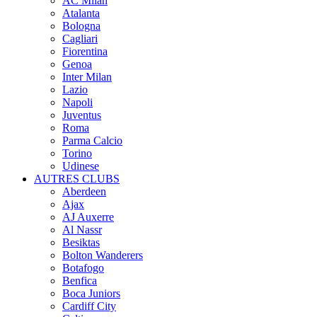
AC Milan
Atalanta
Bologna
Cagliari
Fiorentina
Genoa
Inter Milan
Lazio
Napoli
Juventus
Roma
Parma Calcio
Torino
Udinese
AUTRES CLUBS
Aberdeen
Ajax
AJ Auxerre
Al Nassr
Besiktas
Bolton Wanderers
Botafogo
Benfica
Boca Juniors
Cardiff City