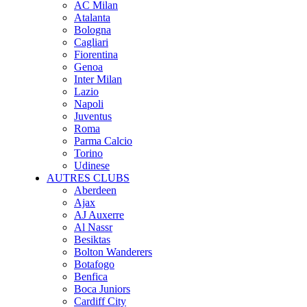
AC Milan
Atalanta
Bologna
Cagliari
Fiorentina
Genoa
Inter Milan
Lazio
Napoli
Juventus
Roma
Parma Calcio
Torino
Udinese
AUTRES CLUBS
Aberdeen
Ajax
AJ Auxerre
Al Nassr
Besiktas
Bolton Wanderers
Botafogo
Benfica
Boca Juniors
Cardiff City