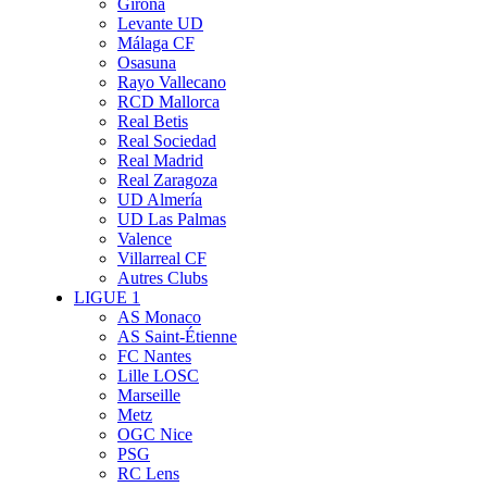
Girona
Levante UD
Málaga CF
Osasuna
Rayo Vallecano
RCD Mallorca
Real Betis
Real Sociedad
Real Madrid
Real Zaragoza
UD Almería
UD Las Palmas
Valence
Villarreal CF
Autres Clubs
LIGUE 1
AS Monaco
AS Saint-Étienne
FC Nantes
Lille LOSC
Marseille
Metz
OGC Nice
PSG
RC Lens