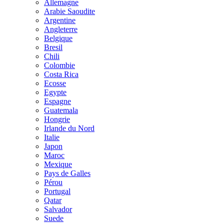
Allemagne
Arabie Saoudite
Argentine
Angleterre
Belgique
Bresil
Chili
Colombie
Costa Rica
Ecosse
Egypte
Espagne
Guatemala
Hongrie
Irlande du Nord
Italie
Japon
Maroc
Mexique
Pays de Galles
Pérou
Portugal
Qatar
Salvador
Suede