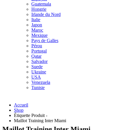
Guatemala
Hongrie
Irlande du Nord
Italie
Japon
Maroc
Mexique
Pays de Galles
Pérou
Portugal
Qatar
Salvador
Suede
Ukraine
USA
Venezuela
Tunisie
Accueil
Shop
Étiquette Produit -
Maillot Training Inter Miami
Maillot Training Inter Miami