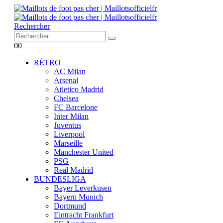
Rechercher
0
0
RÉTRO
AC Milan
Arsenal
Atletico Madrid
Chelsea
FC Barcelone
Inter Milan
Juventus
Liverpool
Marseille
Manchester United
PSG
Real Madrid
BUNDESLIGA
Bayer Leverkusen
Bayern Munich
Dortmund
Eintracht Frankfurt