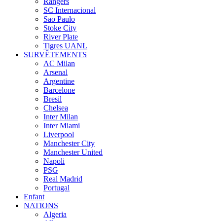
Rangers
SC Internacional
Sao Paulo
Stoke City
River Plate
Tigres UANL
SURVÊTEMENTS
AC Milan
Arsenal
Argentine
Barcelone
Bresil
Chelsea
Inter Milan
Inter Miami
Liverpool
Manchester City
Manchester United
Napoli
PSG
Real Madrid
Portugal
Enfant
NATIONS
Algeria