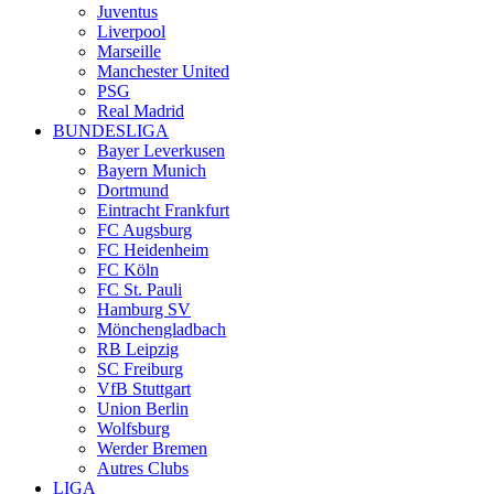
Juventus
Liverpool
Marseille
Manchester United
PSG
Real Madrid
BUNDESLIGA
Bayer Leverkusen
Bayern Munich
Dortmund
Eintracht Frankfurt
FC Augsburg
FC Heidenheim
FC Köln
FC St. Pauli
Hamburg SV
Mönchengladbach
RB Leipzig
SC Freiburg
VfB Stuttgart
Union Berlin
Wolfsburg
Werder Bremen
Autres Clubs
LIGA