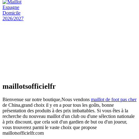
Maillot Espagne Domicile 2026/2027
€
48.00
Le prix initial était : €48.00.
€
25.90
Le prix
actuel est : €25.90.
Maillot France Domicile 2026/2027
€
48.00
Le prix initial était : €48.00.
€
25.90
Le prix
actuel est : €25.90.
maillotsofficielfr
Bienvenue sur notre boutique,Nous vendons
maillot de foot pas cher
de China,grand choix il y en a pour tous les goûts, bonne
présentation des produits à des prix imbattables. Si vous êtes à la
recherche du nouveau maillot d'un club ou d'une sélection nationale
à prix discount, que cela soit d'un gardien de but ou d'un joueur,
vous trouverez parmi le vaste choix que propose
maillotsofficielfr.com