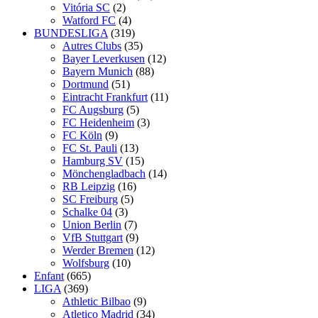
Vitória SC
(2)
Watford FC
(4)
BUNDESLIGA
(319)
Autres Clubs
(35)
Bayer Leverkusen
(12)
Bayern Munich
(88)
Dortmund
(51)
Eintracht Frankfurt
(11)
FC Augsburg
(5)
FC Heidenheim
(3)
FC Köln
(9)
FC St. Pauli
(13)
Hamburg SV
(15)
Mönchengladbach
(14)
RB Leipzig
(16)
SC Freiburg
(5)
Schalke 04
(3)
Union Berlin
(7)
VfB Stuttgart
(9)
Werder Bremen
(12)
Wolfsburg
(10)
Enfant
(665)
LIGA
(369)
Athletic Bilbao
(9)
Atletico Madrid
(34)