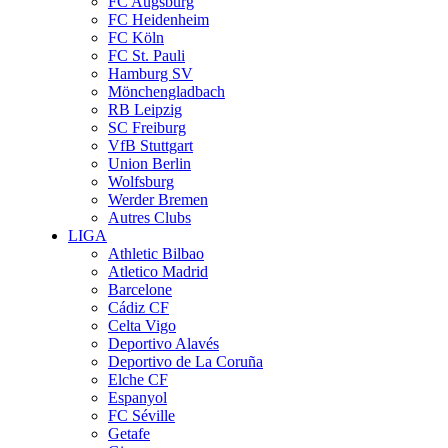
FC Augsburg
FC Heidenheim
FC Köln
FC St. Pauli
Hamburg SV
Mönchengladbach
RB Leipzig
SC Freiburg
VfB Stuttgart
Union Berlin
Wolfsburg
Werder Bremen
Autres Clubs
LIGA
Athletic Bilbao
Atletico Madrid
Barcelone
Cádiz CF
Celta Vigo
Deportivo Alavés
Deportivo de La Coruña
Elche CF
Espanyol
FC Séville
Getafe