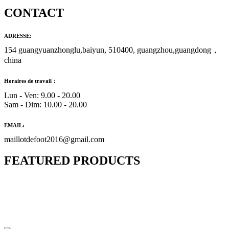
CONTACT
ADRESSE:
154 guangyuanzhonglu,baiyun, 510400, guangzhou,guangdong，
china
Horaires de travail：
Lun - Ven: 9.00 - 20.00
Sam - Dim: 10.00 - 20.00
EMAIL:
maillotdefoot2016@gmail.com
FEATURED PRODUCTS
Maillot Bresil Domicile 2026/2027
€
48.00
Le prix initial était : €48.00.
€
25.90
Le prix
actuel est : €25.90.