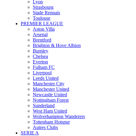
Lyon
Strasbourg
Stade Rennais
Toulouse
PREMIER LEAGUE
Aston Villa
Arsenal
Brentford
Brighton & Hove Albion
Burnley
Chelsea
Everton
Fulham FC
Liverpool
Leeds United
Manchester City
Manchester United
Newcastle United
Nottingham Forest
Sunderland
West Ham United
Wolverhampton Wanderers
Tottenham Hotspur
Autres Clubs
SERIE A