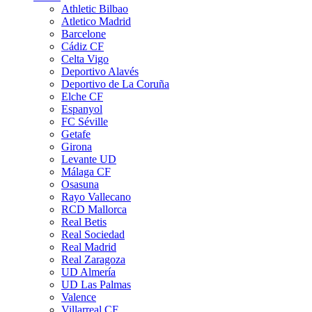
Athletic Bilbao
Atletico Madrid
Barcelone
Cádiz CF
Celta Vigo
Deportivo Alavés
Deportivo de La Coruña
Elche CF
Espanyol
FC Séville
Getafe
Girona
Levante UD
Málaga CF
Osasuna
Rayo Vallecano
RCD Mallorca
Real Betis
Real Sociedad
Real Madrid
Real Zaragoza
UD Almería
UD Las Palmas
Valence
Villarreal CF