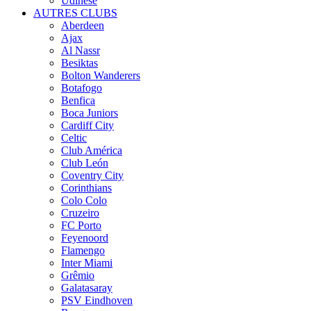
Udinese
AUTRES CLUBS
Aberdeen
Ajax
Al Nassr
Besiktas
Bolton Wanderers
Botafogo
Benfica
Boca Juniors
Cardiff City
Celtic
Club América
Club León
Coventry City
Corinthians
Colo Colo
Cruzeiro
FC Porto
Feyenoord
Flamengo
Inter Miami
Grêmio
Galatasaray
PSV Eindhoven