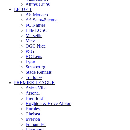
Autres Clubs
LIGUE 1
AS Monaco
AS Saint-Étienne
FC Nantes
Lille LOSC
Marseille
Metz
OGC Nice
PSG
RC Lens
Lyon
Strasbourg
Stade Rennais
Toulouse
PREMIER LEAGUE
Aston Villa
Arsenal
Brentford
Brighton & Hove Albion
Burnley
Chelsea
Everton
Fulham FC
Liverpool