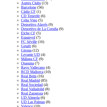
Autres Clubs
(13)
Barcelone
(56)
Cádiz CF
(1)
CD Tenerife
(6)
Celta Vigo
(5)
Deportivo Alavés
(9)
Deportivo de La Coruña
(9)
Elche CF
(5)
Espanyol
(7)
FC Séville
(16)
Getafe
(6)
Girona
(12)
Levante UD
(4)
Málaga CF
(9)
Osasuna
(7)
Rayo Vallecano
(4)
RCD Mallorca
(10)
Real Betis
(16)
Real Madrid
(85)
Real Sociedad
(4)
Real Valladolid
(8)
Real Zaragoza
(4)
UD Almería
(6)
UD Las Palmas
(8)
Valence
(10)