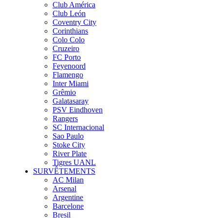
Club América
Club León
Coventry City
Corinthians
Colo Colo
Cruzeiro
FC Porto
Feyenoord
Flamengo
Inter Miami
Grêmio
Galatasaray
PSV Eindhoven
Rangers
SC Internacional
Sao Paulo
Stoke City
River Plate
Tigres UANL
SURVÊTEMENTS
AC Milan
Arsenal
Argentine
Barcelone
Bresil