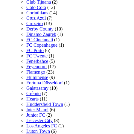
Club Tijuana
(2)
Colo Colo
(12)
Corinthians
(14)
Cruz Azul
(7)
Cruzeiro
(13)
Derby County
(10)
Dinamo Zagreb
(1)
FC Cincinnati
(1)
FC Copenhague
(1)
FC Porto
(6)
FC Twente
(1)
Fenerbahce
(5)
Feyenoord
(17)
Flamengo
(23)
Fluminense
(9)
Fortuna Düsseldorf
(1)
Galatasaray
(10)
Grêmio
(7)
Hearts
(11)
Huddersfield Town
(1)
Inter Miami
(6)
Junior FC
(2)
Leicester City
(8)
Los Angeles FC
(1)
Luton Town
(6)