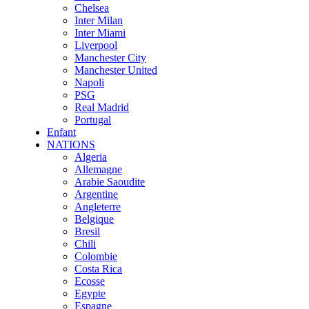
Chelsea
Inter Milan
Inter Miami
Liverpool
Manchester City
Manchester United
Napoli
PSG
Real Madrid
Portugal
Enfant
NATIONS
Algeria
Allemagne
Arabie Saoudite
Argentine
Angleterre
Belgique
Bresil
Chili
Colombie
Costa Rica
Ecosse
Egypte
Espagne