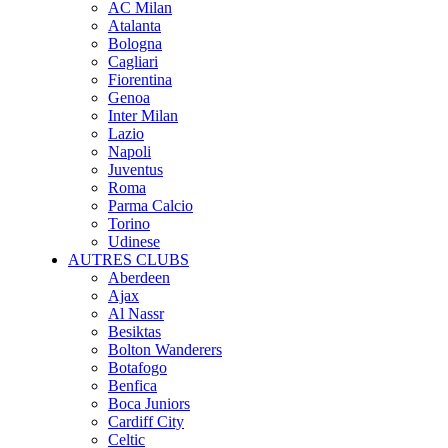
AC Milan
Atalanta
Bologna
Cagliari
Fiorentina
Genoa
Inter Milan
Lazio
Napoli
Juventus
Roma
Parma Calcio
Torino
Udinese
AUTRES CLUBS
Aberdeen
Ajax
Al Nassr
Besiktas
Bolton Wanderers
Botafogo
Benfica
Boca Juniors
Cardiff City
Celtic