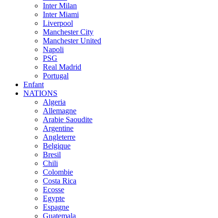
Inter Milan
Inter Miami
Liverpool
Manchester City
Manchester United
Napoli
PSG
Real Madrid
Portugal
Enfant
NATIONS
Algeria
Allemagne
Arabie Saoudite
Argentine
Angleterre
Belgique
Bresil
Chili
Colombie
Costa Rica
Ecosse
Egypte
Espagne
Guatemala