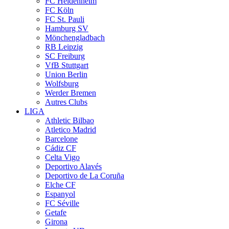
FC Heidenheim
FC Köln
FC St. Pauli
Hamburg SV
Mönchengladbach
RB Leipzig
SC Freiburg
VfB Stuttgart
Union Berlin
Wolfsburg
Werder Bremen
Autres Clubs
LIGA
Athletic Bilbao
Atletico Madrid
Barcelone
Cádiz CF
Celta Vigo
Deportivo Alavés
Deportivo de La Coruña
Elche CF
Espanyol
FC Séville
Getafe
Girona