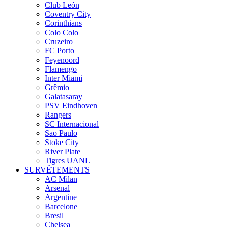
Club León
Coventry City
Corinthians
Colo Colo
Cruzeiro
FC Porto
Feyenoord
Flamengo
Inter Miami
Grêmio
Galatasaray
PSV Eindhoven
Rangers
SC Internacional
Sao Paulo
Stoke City
River Plate
Tigres UANL
SURVÊTEMENTS
AC Milan
Arsenal
Argentine
Barcelone
Bresil
Chelsea