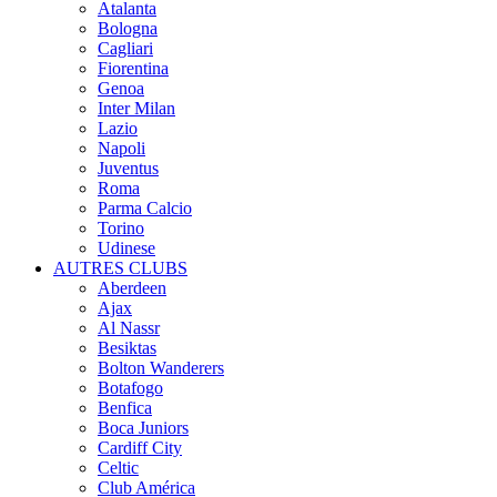
Atalanta
Bologna
Cagliari
Fiorentina
Genoa
Inter Milan
Lazio
Napoli
Juventus
Roma
Parma Calcio
Torino
Udinese
AUTRES CLUBS
Aberdeen
Ajax
Al Nassr
Besiktas
Bolton Wanderers
Botafogo
Benfica
Boca Juniors
Cardiff City
Celtic
Club América