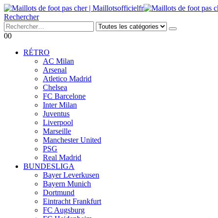
Rechercher
0
0
RÉTRO
AC Milan
Arsenal
Atletico Madrid
Chelsea
FC Barcelone
Inter Milan
Juventus
Liverpool
Marseille
Manchester United
PSG
Real Madrid
BUNDESLIGA
Bayer Leverkusen
Bayern Munich
Dortmund
Eintracht Frankfurt
FC Augsburg