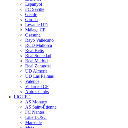
Espanyol
FC Séville
Getafe
Girona
Levante UD
Málaga CF
Osasuna
Rayo Vallecano
RCD Mallorca
Real Betis
Real Sociedad
Real Madrid
Real Zaragoza
UD Almería
UD Las Palmas
Valence
Villarreal CF
Autres Clubs
LIGUE 1
AS Monaco
AS Saint-Étienne
FC Nantes
Lille LOSC
Marseille
Metz