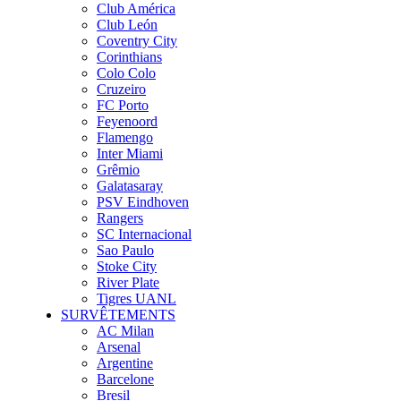
Club América
Club León
Coventry City
Corinthians
Colo Colo
Cruzeiro
FC Porto
Feyenoord
Flamengo
Inter Miami
Grêmio
Galatasaray
PSV Eindhoven
Rangers
SC Internacional
Sao Paulo
Stoke City
River Plate
Tigres UANL
SURVÊTEMENTS
AC Milan
Arsenal
Argentine
Barcelone
Bresil