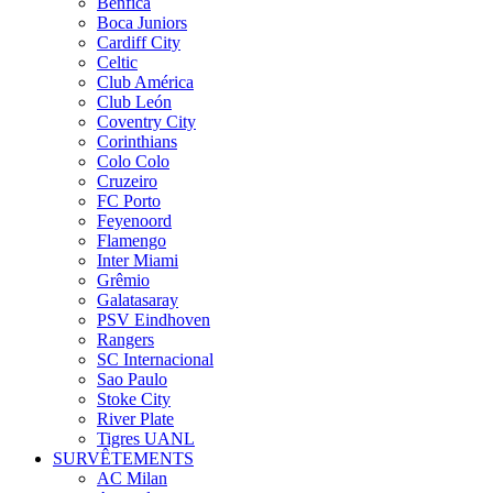
Benfica
Boca Juniors
Cardiff City
Celtic
Club América
Club León
Coventry City
Corinthians
Colo Colo
Cruzeiro
FC Porto
Feyenoord
Flamengo
Inter Miami
Grêmio
Galatasaray
PSV Eindhoven
Rangers
SC Internacional
Sao Paulo
Stoke City
River Plate
Tigres UANL
SURVÊTEMENTS
AC Milan