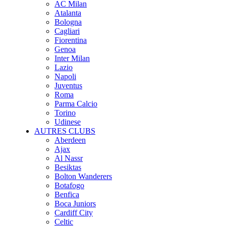
AC Milan
Atalanta
Bologna
Cagliari
Fiorentina
Genoa
Inter Milan
Lazio
Napoli
Juventus
Roma
Parma Calcio
Torino
Udinese
AUTRES CLUBS
Aberdeen
Ajax
Al Nassr
Besiktas
Bolton Wanderers
Botafogo
Benfica
Boca Juniors
Cardiff City
Celtic