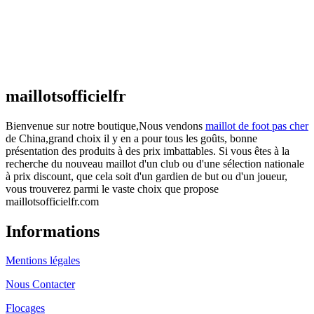
actuel est : €25.90.
Maillot France Domicile 2026/2027
€
48.00
Le prix initial était : €48.00.
€
25.90
Le prix
actuel est : €25.90.
maillotsofficielfr
Bienvenue sur notre boutique,Nous vendons
maillot de foot pas cher
de China,grand choix il y en a pour tous les goûts, bonne
présentation des produits à des prix imbattables. Si vous êtes à la
recherche du nouveau maillot d'un club ou d'une sélection nationale
à prix discount, que cela soit d'un gardien de but ou d'un joueur,
vous trouverez parmi le vaste choix que propose
maillotsofficielfr.com
Informations
Mentions légales
Nous Contacter
Flocages