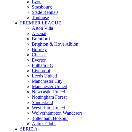
Lyon
Strasbourg
Stade Rennais
Toulouse
PREMIER LEAGUE
Aston Villa
Arsenal
Brentford
Brighton & Hove Albion
Burnley
Chelsea
Everton
Fulham FC
Liverpool
Leeds United
Manchester City
Manchester United
Newcastle United
Nottingham Forest
Sunderland
West Ham United
Wolverhampton Wanderers
Tottenham Hotspur
Autres Clubs
SERIE A