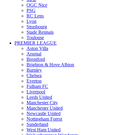
OGC Nice
PSG
RC Lens
Lyon
Strasbourg
Stade Rennais
Toulouse
PREMIER LEAGUE
Aston Villa
Arsenal
Brentford
Brighton & Hove Albion
Burnley
Chelsea
Everton
Fulham FC
Liverpool
Leeds United
Manchester City
Manchester United
Newcastle United
Nottingham Forest
Sunderland
West Ham United