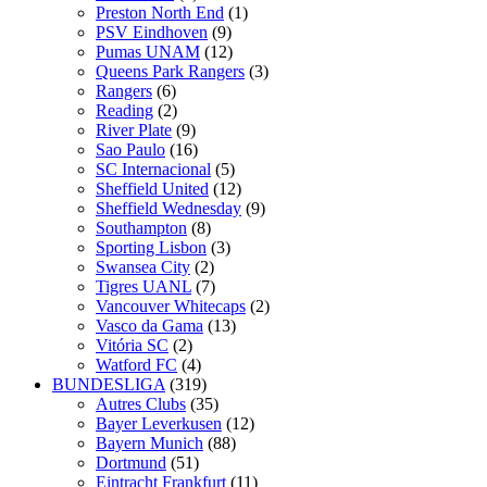
Preston North End
(1)
PSV Eindhoven
(9)
Pumas UNAM
(12)
Queens Park Rangers
(3)
Rangers
(6)
Reading
(2)
River Plate
(9)
Sao Paulo
(16)
SC Internacional
(5)
Sheffield United
(12)
Sheffield Wednesday
(9)
Southampton
(8)
Sporting Lisbon
(3)
Swansea City
(2)
Tigres UANL
(7)
Vancouver Whitecaps
(2)
Vasco da Gama
(13)
Vitória SC
(2)
Watford FC
(4)
BUNDESLIGA
(319)
Autres Clubs
(35)
Bayer Leverkusen
(12)
Bayern Munich
(88)
Dortmund
(51)
Eintracht Frankfurt
(11)