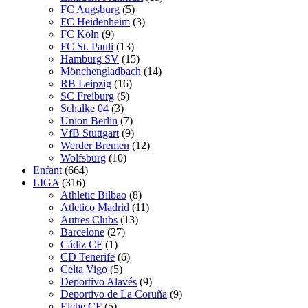
FC Augsburg
(5)
FC Heidenheim
(3)
FC Köln
(9)
FC St. Pauli
(13)
Hamburg SV
(15)
Mönchengladbach
(14)
RB Leipzig
(16)
SC Freiburg
(5)
Schalke 04
(3)
Union Berlin
(7)
VfB Stuttgart
(9)
Werder Bremen
(12)
Wolfsburg
(10)
Enfant
(664)
LIGA
(316)
Athletic Bilbao
(8)
Atletico Madrid
(11)
Autres Clubs
(13)
Barcelone
(27)
Cádiz CF
(1)
CD Tenerife
(6)
Celta Vigo
(5)
Deportivo Alavés
(9)
Deportivo de La Coruña
(9)
Elche CF
(5)