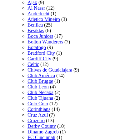
Ajax
(9)
Al Nassr
(12)
Anderlecht
(1)
Atletico Mineiro
(3)
Benfica
(25)
Besiktas
(6)
Boca Juniors
(17)
Bolton Wanderers
(7)
Botafogo
(9)
Bradford City
(1)
Cardiff City
(9)
Celtic
(12)
Chivas de Guadalajara
(9)
Club América
(14)
Club Brugge
(1)
Club León
(4)
Club Necaxa
(2)
Club Tijuana
(2)
Colo Colo
(12)
Corinthians
(14)
Cruz Azul
(7)
Cruzeiro
(13)
Derby County
(10)
Dinamo Zagreb
(1)
FC Cincinnati
(1)