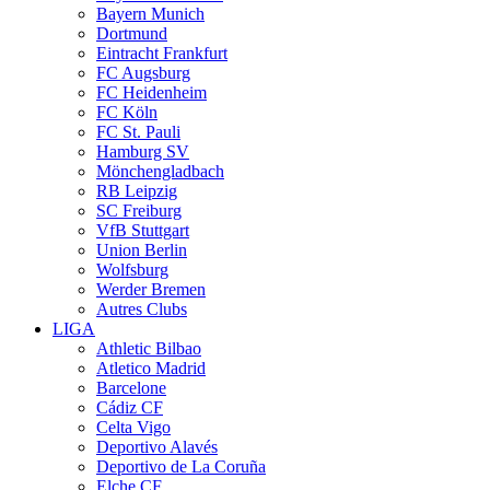
Bayern Munich
Dortmund
Eintracht Frankfurt
FC Augsburg
FC Heidenheim
FC Köln
FC St. Pauli
Hamburg SV
Mönchengladbach
RB Leipzig
SC Freiburg
VfB Stuttgart
Union Berlin
Wolfsburg
Werder Bremen
Autres Clubs
LIGA
Athletic Bilbao
Atletico Madrid
Barcelone
Cádiz CF
Celta Vigo
Deportivo Alavés
Deportivo de La Coruña
Elche CF