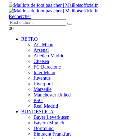
Rechercher
0
0
RÉTRO
AC Milan
Arsenal
Atletico Madrid
Chelsea
FC Barcelone
Inter Milan
Juventus
Liverpool
Marseille
Manchester United
PSG
Real Madrid
BUNDESLIGA
Bayer Leverkusen
Bayern Munich
Dortmund
Eintracht Frankfurt