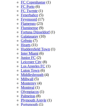
FC Copenhague
(1)
FC Porto
(6)
FC Twente
(1)
Fenerbahce
(5)
Feyenoord
(17)
Flamengo
(23)
Fluminense
(9)
Fortuna Düsseldorf
(1)
Galatasaray
(10)
Grêmio
(7)
Hearts
(11)
Huddersfield Town
(1)
Inter Miami
(6)
Junior FC
(2)
Leicester City
(8)
Los Angeles FC
(1)
Luton Town
(6)
Middlesbrough
(4)
Millwall
(5)
Monterrey
(4)
Montreal
(1)
Olympiacos
(1)
Palmeiras
(8)
Plymouth Argyle
(1)
Portsmouth
(1)