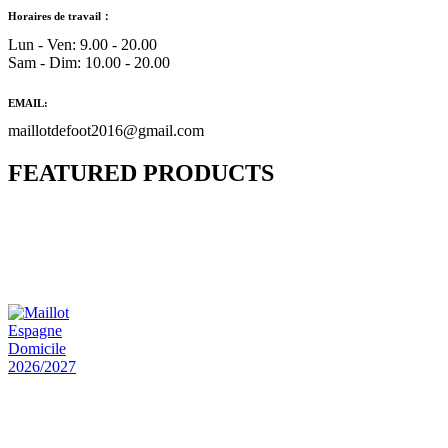
Horaires de travail：
Lun - Ven: 9.00 - 20.00
Sam - Dim: 10.00 - 20.00
EMAIL:
maillotdefoot2016@gmail.com
FEATURED PRODUCTS
Maillot Bresil Domicile 2026/2027
€
48.00
Le prix initial était : €48.00.
€
25.90
Le prix
actuel est : €25.90.
Maillot Espagne Domicile 2026/2027
€
48.00
Le prix initial était : €48.00.
€
25.90
Le prix