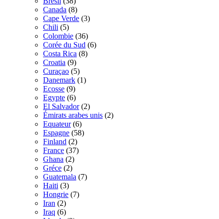
Bresil
(38)
Canada
(8)
Cape Verde
(3)
Chili
(5)
Colombie
(36)
Corée du Sud
(6)
Costa Rica
(8)
Croatia
(9)
Curaçao
(5)
Danemark
(1)
Ecosse
(9)
Egypte
(6)
El Salvador
(2)
Émirats arabes unis
(2)
Equateur
(6)
Espagne
(58)
Finland
(2)
France
(37)
Ghana
(2)
Gréce
(2)
Guatemala
(7)
Haiti
(3)
Hongrie
(7)
Iran
(2)
Iraq
(6)