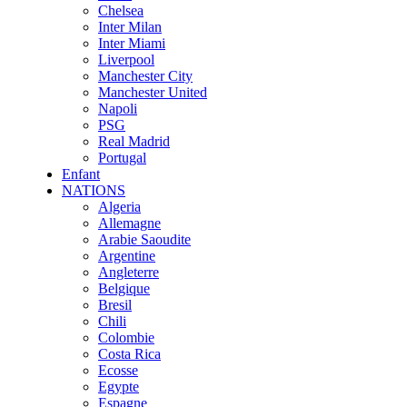
Chelsea
Inter Milan
Inter Miami
Liverpool
Manchester City
Manchester United
Napoli
PSG
Real Madrid
Portugal
Enfant
NATIONS
Algeria
Allemagne
Arabie Saoudite
Argentine
Angleterre
Belgique
Bresil
Chili
Colombie
Costa Rica
Ecosse
Egypte
Espagne