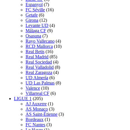
Espanyol
(7)
FC Séville
(16)
Getafe
(6)
Girona
(12)
Levante UD
(4)
Málaga CF
(9)
Osasuna
(7)
Rayo Vallecano
(4)
RCD Mallorca
(10)
Real Betis
(16)
Real Madrid
(85)
Real Sociedad
(4)
Real Valladolid
(8)
Real Zaragoza
(4)
UD Almería
(6)
UD Las Palmas
(8)
Valence
(10)
Villarreal CF
(6)
LIGUE 1
(205)
AJ Auxerre
(1)
AS Monaco
(3)
AS Saint-Étienne
(3)
Bordeaux
(1)
FC Nantes
(3)
Le Havre
(1)