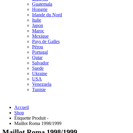
Guatemala
Hongrie
Irlande du Nord
Italie
Japon
Maroc
Mexique
Pays de Galles
Pérou
Portugal
Qatar
Salvador
Suede
Ukraine
USA
Venezuela
Tunisie
Accueil
Shop
Étiquette Produit -
Maillot Roma 1998/1999
Maillot Roma 1998/1999