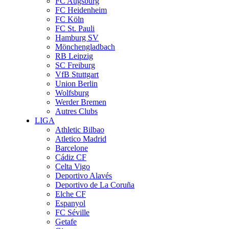
FC Augsburg
FC Heidenheim
FC Köln
FC St. Pauli
Hamburg SV
Mönchengladbach
RB Leipzig
SC Freiburg
VfB Stuttgart
Union Berlin
Wolfsburg
Werder Bremen
Autres Clubs
LIGA
Athletic Bilbao
Atletico Madrid
Barcelone
Cádiz CF
Celta Vigo
Deportivo Alavés
Deportivo de La Coruña
Elche CF
Espanyol
FC Séville
Getafe