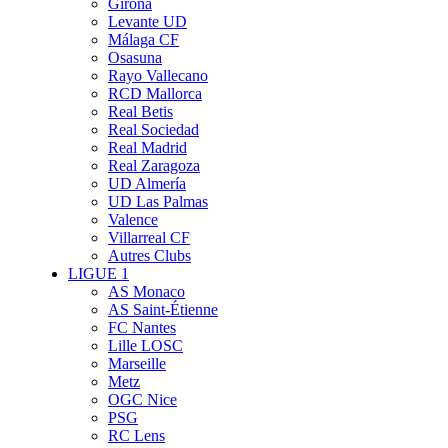
Girona
Levante UD
Málaga CF
Osasuna
Rayo Vallecano
RCD Mallorca
Real Betis
Real Sociedad
Real Madrid
Real Zaragoza
UD Almería
UD Las Palmas
Valence
Villarreal CF
Autres Clubs
LIGUE 1
AS Monaco
AS Saint-Étienne
FC Nantes
Lille LOSC
Marseille
Metz
OGC Nice
PSG
RC Lens