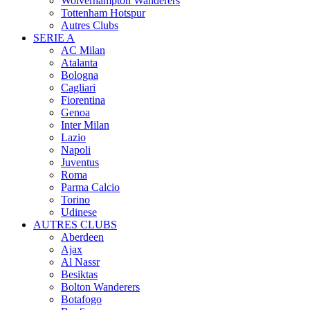
Wolverhampton Wanderers
Tottenham Hotspur
Autres Clubs
SERIE A
AC Milan
Atalanta
Bologna
Cagliari
Fiorentina
Genoa
Inter Milan
Lazio
Napoli
Juventus
Roma
Parma Calcio
Torino
Udinese
AUTRES CLUBS
Aberdeen
Ajax
Al Nassr
Besiktas
Bolton Wanderers
Botafogo