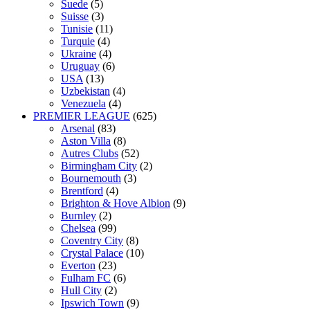
Suede
(5)
Suisse
(3)
Tunisie
(11)
Turquie
(4)
Ukraine
(4)
Uruguay
(6)
USA
(13)
Uzbekistan
(4)
Venezuela
(4)
PREMIER LEAGUE
(625)
Arsenal
(83)
Aston Villa
(8)
Autres Clubs
(52)
Birmingham City
(2)
Bournemouth
(3)
Brentford
(4)
Brighton & Hove Albion
(9)
Burnley
(2)
Chelsea
(99)
Coventry City
(8)
Crystal Palace
(10)
Everton
(23)
Fulham FC
(6)
Hull City
(2)
Ipswich Town
(9)