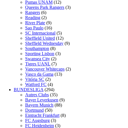
Pumas UNAM
(12)
Queens Park Rangers
(3)
Rangers
(6)
Reading
(2)
River Plate
(9)
Sao Paulo
(16)
SC Internacional
(5)
Sheffield United
(12)
Sheffield Wednesday
(9)
Southampton
(8)
Sporting Lisbon
(3)
Swansea City
(2)
Tigres UANL
(7)
Vancouver Whitecaps
(2)
Vasco da Gama
(13)
Vitória SC
(2)
Watford FC
(4)
BUNDESLIGA
(294)
Autres Clubs
(35)
Bayer Leverkusen
(9)
Bayern Munich
(88)
Dortmund
(50)
Eintracht Frankfurt
(8)
FC Augsburg
(3)
FC Heidenheim
(3)