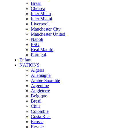
Bresil
Chelsea
Inter Milan
Inter Miami
Liverpool
Manchester City
Manchester United
Napoli
PSG
Real Madrid
Portugal
Enfant
NATIONS
Algeria
Allemagne
Arabie Saoudite
Argentine
Angleterre
Belgique
Bresil
Chili
Colombie
Costa Rica
Ecosse
Egypte