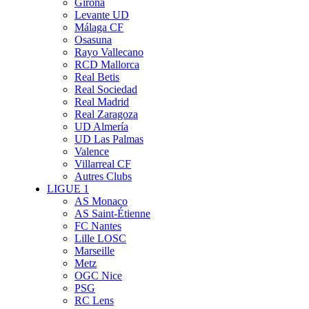
Girona
Levante UD
Málaga CF
Osasuna
Rayo Vallecano
RCD Mallorca
Real Betis
Real Sociedad
Real Madrid
Real Zaragoza
UD Almería
UD Las Palmas
Valence
Villarreal CF
Autres Clubs
LIGUE 1
AS Monaco
AS Saint-Étienne
FC Nantes
Lille LOSC
Marseille
Metz
OGC Nice
PSG
RC Lens