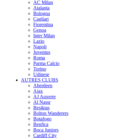
AC Milan
Atalanta
Bologna
Cagliari
Fiorentina
Genoa
Inter Milan
Lazio
Napoli
Juventus
Roma
Parma Calcio
Torino
Udinese
AUTRES CLUBS
Aberdeen
Ajax
AJ Auxerre
Al Nassr
Besiktas
Bolton Wanderers
Botafogo
Benfica
Boca Juniors
Cardiff City