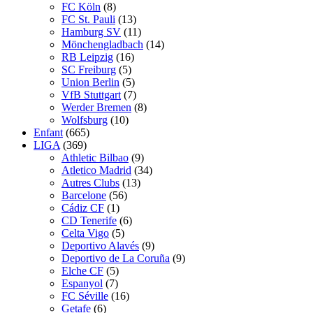
FC Köln
(8)
FC St. Pauli
(13)
Hamburg SV
(11)
Mönchengladbach
(14)
RB Leipzig
(16)
SC Freiburg
(5)
Union Berlin
(5)
VfB Stuttgart
(7)
Werder Bremen
(8)
Wolfsburg
(10)
Enfant
(665)
LIGA
(369)
Athletic Bilbao
(9)
Atletico Madrid
(34)
Autres Clubs
(13)
Barcelone
(56)
Cádiz CF
(1)
CD Tenerife
(6)
Celta Vigo
(5)
Deportivo Alavés
(9)
Deportivo de La Coruña
(9)
Elche CF
(5)
Espanyol
(7)
FC Séville
(16)
Getafe
(6)