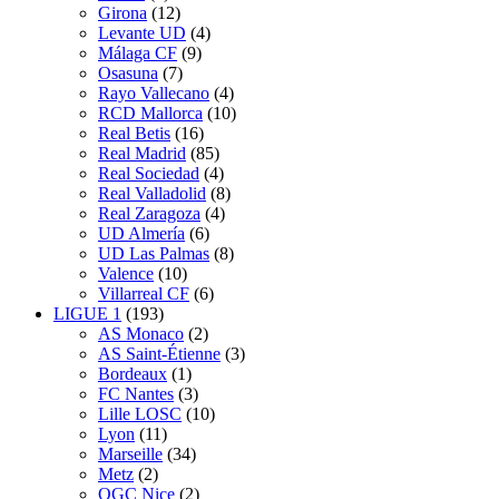
Girona
(12)
Levante UD
(4)
Málaga CF
(9)
Osasuna
(7)
Rayo Vallecano
(4)
RCD Mallorca
(10)
Real Betis
(16)
Real Madrid
(85)
Real Sociedad
(4)
Real Valladolid
(8)
Real Zaragoza
(4)
UD Almería
(6)
UD Las Palmas
(8)
Valence
(10)
Villarreal CF
(6)
LIGUE 1
(193)
AS Monaco
(2)
AS Saint-Étienne
(3)
Bordeaux
(1)
FC Nantes
(3)
Lille LOSC
(10)
Lyon
(11)
Marseille
(34)
Metz
(2)
OGC Nice
(2)