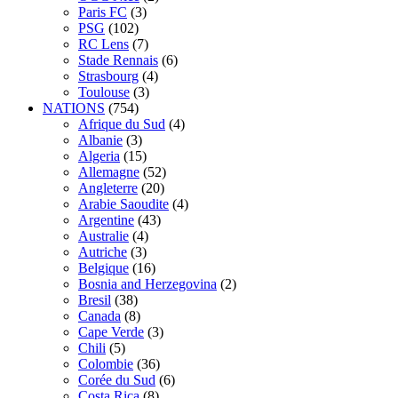
Paris FC
(3)
PSG
(102)
RC Lens
(7)
Stade Rennais
(6)
Strasbourg
(4)
Toulouse
(3)
NATIONS
(754)
Afrique du Sud
(4)
Albanie
(3)
Algeria
(15)
Allemagne
(52)
Angleterre
(20)
Arabie Saoudite
(4)
Argentine
(43)
Australie
(4)
Autriche
(3)
Belgique
(16)
Bosnia and Herzegovina
(2)
Bresil
(38)
Canada
(8)
Cape Verde
(3)
Chili
(5)
Colombie
(36)
Corée du Sud
(6)
Costa Rica
(8)