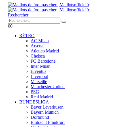
Rechercher
0
0
RÉTRO
AC Milan
Arsenal
Atletico Madrid
Chelsea
FC Barcelone
Inter Milan
Juventus
Liverpool
Marseille
Manchester United
PSG
Real Madrid
BUNDESLIGA
Bayer Leverkusen
Bayern Munich
Dortmund
Eintracht Frankfurt