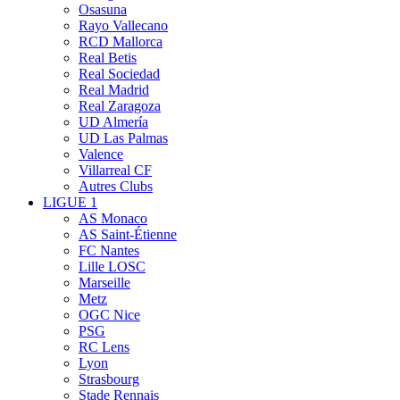
Osasuna
Rayo Vallecano
RCD Mallorca
Real Betis
Real Sociedad
Real Madrid
Real Zaragoza
UD Almería
UD Las Palmas
Valence
Villarreal CF
Autres Clubs
LIGUE 1
AS Monaco
AS Saint-Étienne
FC Nantes
Lille LOSC
Marseille
Metz
OGC Nice
PSG
RC Lens
Lyon
Strasbourg
Stade Rennais