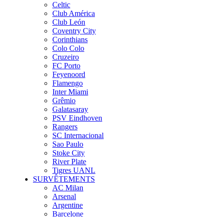
Celtic
Club América
Club León
Coventry City
Corinthians
Colo Colo
Cruzeiro
FC Porto
Feyenoord
Flamengo
Inter Miami
Grêmio
Galatasaray
PSV Eindhoven
Rangers
SC Internacional
Sao Paulo
Stoke City
River Plate
Tigres UANL
SURVÊTEMENTS
AC Milan
Arsenal
Argentine
Barcelone