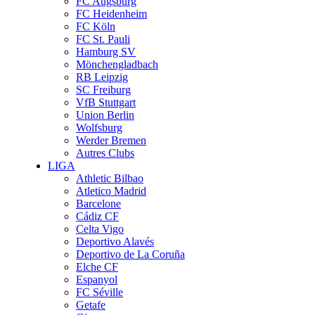
FC Augsburg
FC Heidenheim
FC Köln
FC St. Pauli
Hamburg SV
Mönchengladbach
RB Leipzig
SC Freiburg
VfB Stuttgart
Union Berlin
Wolfsburg
Werder Bremen
Autres Clubs
LIGA
Athletic Bilbao
Atletico Madrid
Barcelone
Cádiz CF
Celta Vigo
Deportivo Alavés
Deportivo de La Coruña
Elche CF
Espanyol
FC Séville
Getafe