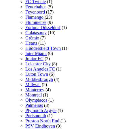
FC Twente
(1)
Fenerbahce
(5)
Feyenoord
(17)
Flamengo
(23)
Fluminense
(9)
Fortuna Düsseldorf
(1)
Galatasaray
(10)
Grêmio
(7)
Hearts
(11)
Huddersfield Town
(1)
Inter Miami
(6)
Junior FC
(2)
Leicester City
(8)
Los Angeles FC
(1)
Luton Town
(6)
Middlesbrough
(4)
Millwall
(5)
Monterrey
(4)
Montreal
(1)
Olympiacos
(1)
Palmeiras
(8)
Plymouth Argyle
(1)
Portsmouth
(1)
Preston North End
(1)
PSV Eindhoven
(9)