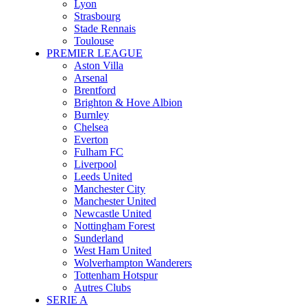
Lyon
Strasbourg
Stade Rennais
Toulouse
PREMIER LEAGUE
Aston Villa
Arsenal
Brentford
Brighton & Hove Albion
Burnley
Chelsea
Everton
Fulham FC
Liverpool
Leeds United
Manchester City
Manchester United
Newcastle United
Nottingham Forest
Sunderland
West Ham United
Wolverhampton Wanderers
Tottenham Hotspur
Autres Clubs
SERIE A