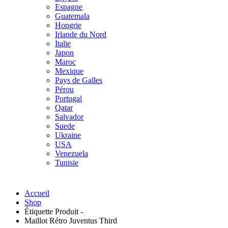
Espagne
Guatemala
Hongrie
Irlande du Nord
Italie
Japon
Maroc
Mexique
Pays de Galles
Pérou
Portugal
Qatar
Salvador
Suede
Ukraine
USA
Venezuela
Tunisie
Accueil
Shop
Étiquette Produit -
Maillot Rétro Juventus Third