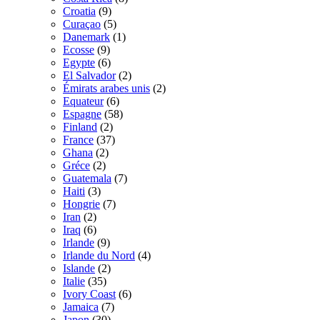
Croatia
(9)
Curaçao
(5)
Danemark
(1)
Ecosse
(9)
Egypte
(6)
El Salvador
(2)
Émirats arabes unis
(2)
Equateur
(6)
Espagne
(58)
Finland
(2)
France
(37)
Ghana
(2)
Gréce
(2)
Guatemala
(7)
Haiti
(3)
Hongrie
(7)
Iran
(2)
Iraq
(6)
Irlande
(9)
Irlande du Nord
(4)
Islande
(2)
Italie
(35)
Ivory Coast
(6)
Jamaica
(7)
Japon
(30)