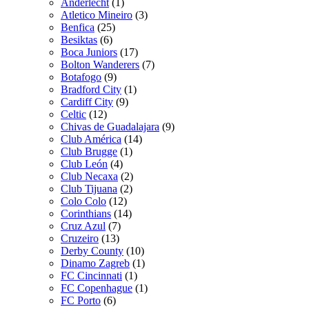
Anderlecht
(1)
Atletico Mineiro
(3)
Benfica
(25)
Besiktas
(6)
Boca Juniors
(17)
Bolton Wanderers
(7)
Botafogo
(9)
Bradford City
(1)
Cardiff City
(9)
Celtic
(12)
Chivas de Guadalajara
(9)
Club América
(14)
Club Brugge
(1)
Club León
(4)
Club Necaxa
(2)
Club Tijuana
(2)
Colo Colo
(12)
Corinthians
(14)
Cruz Azul
(7)
Cruzeiro
(13)
Derby County
(10)
Dinamo Zagreb
(1)
FC Cincinnati
(1)
FC Copenhague
(1)
FC Porto
(6)