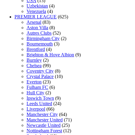
USA
(13)
Uzbekistan
(4)
Venezuela
(4)
PREMIER LEAGUE
(625)
Arsenal
(83)
Aston Villa
(8)
Autres Clubs
(52)
Birmingham City
(2)
Bournemouth
(3)
Brentford
(4)
Brighton & Hove Albion
(9)
Burnley
(2)
Chelsea
(99)
Coventry City
(8)
Crystal Palace
(10)
Everton
(23)
Fulham FC
(6)
Hull City
(2)
Ipswich Town
(9)
Leeds United
(24)
Liverpool
(66)
Manchester City
(64)
Manchester United
(71)
Newcastle United
(25)
Nottingham Forest
(12)