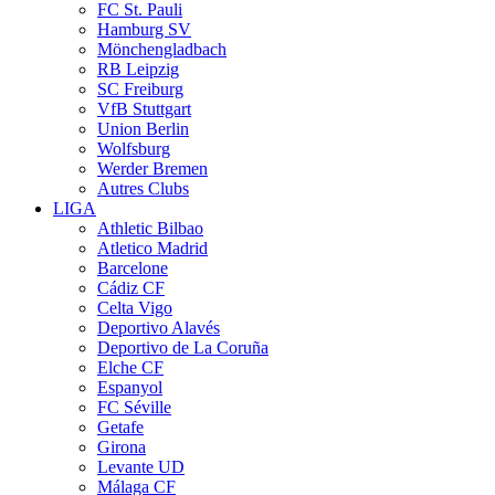
FC St. Pauli
Hamburg SV
Mönchengladbach
RB Leipzig
SC Freiburg
VfB Stuttgart
Union Berlin
Wolfsburg
Werder Bremen
Autres Clubs
LIGA
Athletic Bilbao
Atletico Madrid
Barcelone
Cádiz CF
Celta Vigo
Deportivo Alavés
Deportivo de La Coruña
Elche CF
Espanyol
FC Séville
Getafe
Girona
Levante UD
Málaga CF