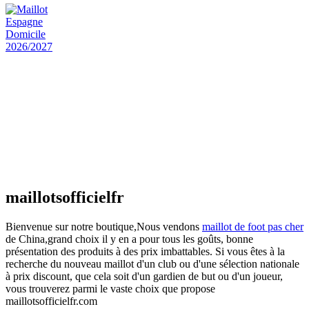
actuel est : €25.90.
Maillot Espagne Domicile 2026/2027
€
48.00
Le prix initial était : €48.00.
€
25.90
Le prix
actuel est : €25.90.
Maillot France Domicile 2026/2027
€
48.00
Le prix initial était : €48.00.
€
25.90
Le prix
actuel est : €25.90.
maillotsofficielfr
Bienvenue sur notre boutique,Nous vendons
maillot de foot pas cher
de China,grand choix il y en a pour tous les goûts, bonne
présentation des produits à des prix imbattables. Si vous êtes à la
recherche du nouveau maillot d'un club ou d'une sélection nationale
à prix discount, que cela soit d'un gardien de but ou d'un joueur,
vous trouverez parmi le vaste choix que propose
maillotsofficielfr.com