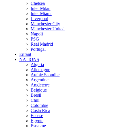
Chelsea
Inter Milan
Inter Miami
Liverpool
Manchester City
Manchester United
Napoli
PSG
Real Madrid
Portugal
Enfant
NATIONS
Algeria
Allemagne
Arabie Saoudite
Argentine
Angleterre
Belgique
Bresil
Chili
Colombie
Costa Rica
Ecosse
Egypte
Espagne