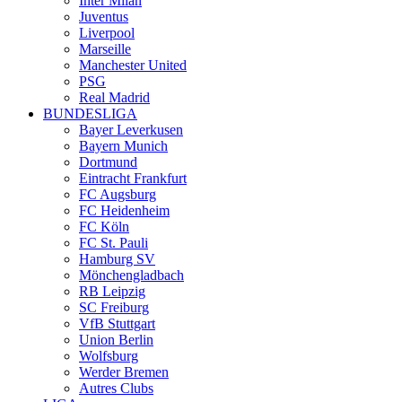
Inter Milan
Juventus
Liverpool
Marseille
Manchester United
PSG
Real Madrid
BUNDESLIGA
Bayer Leverkusen
Bayern Munich
Dortmund
Eintracht Frankfurt
FC Augsburg
FC Heidenheim
FC Köln
FC St. Pauli
Hamburg SV
Mönchengladbach
RB Leipzig
SC Freiburg
VfB Stuttgart
Union Berlin
Wolfsburg
Werder Bremen
Autres Clubs