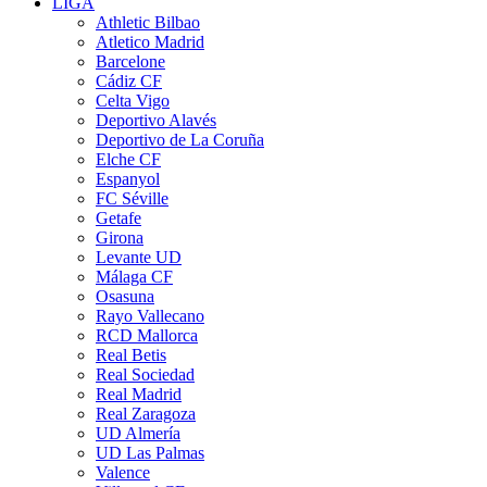
LIGA
Athletic Bilbao
Atletico Madrid
Barcelone
Cádiz CF
Celta Vigo
Deportivo Alavés
Deportivo de La Coruña
Elche CF
Espanyol
FC Séville
Getafe
Girona
Levante UD
Málaga CF
Osasuna
Rayo Vallecano
RCD Mallorca
Real Betis
Real Sociedad
Real Madrid
Real Zaragoza
UD Almería
UD Las Palmas
Valence