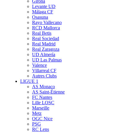
Girona
Levante UD
Málaga CF
Osasuna
Rayo Vallecano
RCD Mallorca
Real Betis
Real Sociedad
Real Madrid
Real Zaragoza
UD Almería
UD Las Palmas
Valence
Villarreal CF
Autres Clubs
LIGUE 1
AS Monaco
AS Saint-Étienne
FC Nantes
Lille LOSC
Marseille
Metz
OGC Nice
PSG
RC Lens