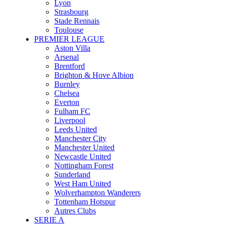
Lyon
Strasbourg
Stade Rennais
Toulouse
PREMIER LEAGUE
Aston Villa
Arsenal
Brentford
Brighton & Hove Albion
Burnley
Chelsea
Everton
Fulham FC
Liverpool
Leeds United
Manchester City
Manchester United
Newcastle United
Nottingham Forest
Sunderland
West Ham United
Wolverhampton Wanderers
Tottenham Hotspur
Autres Clubs
SERIE A