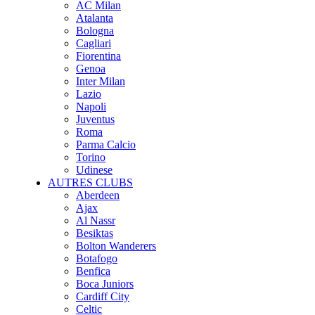
AC Milan
Atalanta
Bologna
Cagliari
Fiorentina
Genoa
Inter Milan
Lazio
Napoli
Juventus
Roma
Parma Calcio
Torino
Udinese
AUTRES CLUBS
Aberdeen
Ajax
Al Nassr
Besiktas
Bolton Wanderers
Botafogo
Benfica
Boca Juniors
Cardiff City
Celtic