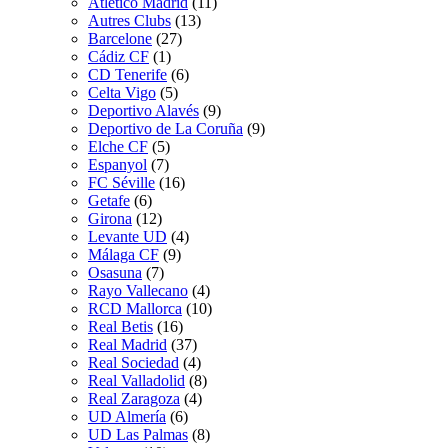
Atletico Madrid
(11)
Autres Clubs
(13)
Barcelone
(27)
Cádiz CF
(1)
CD Tenerife
(6)
Celta Vigo
(5)
Deportivo Alavés
(9)
Deportivo de La Coruña
(9)
Elche CF
(5)
Espanyol
(7)
FC Séville
(16)
Getafe
(6)
Girona
(12)
Levante UD
(4)
Málaga CF
(9)
Osasuna
(7)
Rayo Vallecano
(4)
RCD Mallorca
(10)
Real Betis
(16)
Real Madrid
(37)
Real Sociedad
(4)
Real Valladolid
(8)
Real Zaragoza
(4)
UD Almería
(6)
UD Las Palmas
(8)