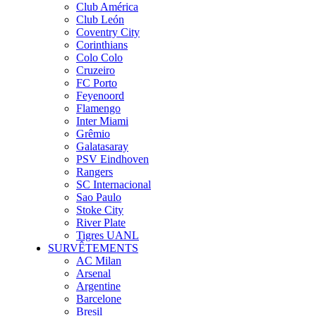
Club América
Club León
Coventry City
Corinthians
Colo Colo
Cruzeiro
FC Porto
Feyenoord
Flamengo
Inter Miami
Grêmio
Galatasaray
PSV Eindhoven
Rangers
SC Internacional
Sao Paulo
Stoke City
River Plate
Tigres UANL
SURVÊTEMENTS
AC Milan
Arsenal
Argentine
Barcelone
Bresil