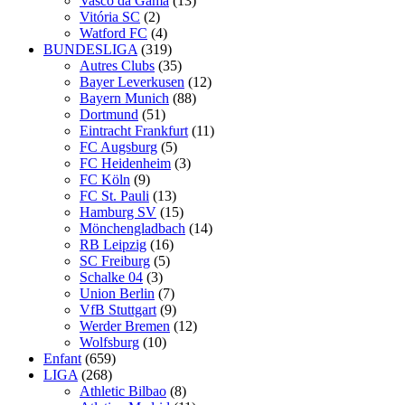
Vasco da Gama
(13)
Vitória SC
(2)
Watford FC
(4)
BUNDESLIGA
(319)
Autres Clubs
(35)
Bayer Leverkusen
(12)
Bayern Munich
(88)
Dortmund
(51)
Eintracht Frankfurt
(11)
FC Augsburg
(5)
FC Heidenheim
(3)
FC Köln
(9)
FC St. Pauli
(13)
Hamburg SV
(15)
Mönchengladbach
(14)
RB Leipzig
(16)
SC Freiburg
(5)
Schalke 04
(3)
Union Berlin
(7)
VfB Stuttgart
(9)
Werder Bremen
(12)
Wolfsburg
(10)
Enfant
(659)
LIGA
(268)
Athletic Bilbao
(8)