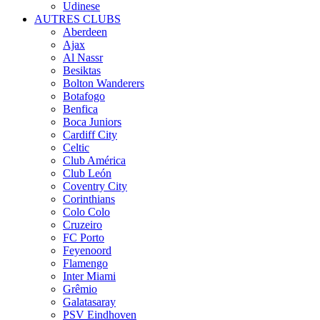
Udinese
AUTRES CLUBS
Aberdeen
Ajax
Al Nassr
Besiktas
Bolton Wanderers
Botafogo
Benfica
Boca Juniors
Cardiff City
Celtic
Club América
Club León
Coventry City
Corinthians
Colo Colo
Cruzeiro
FC Porto
Feyenoord
Flamengo
Inter Miami
Grêmio
Galatasaray
PSV Eindhoven