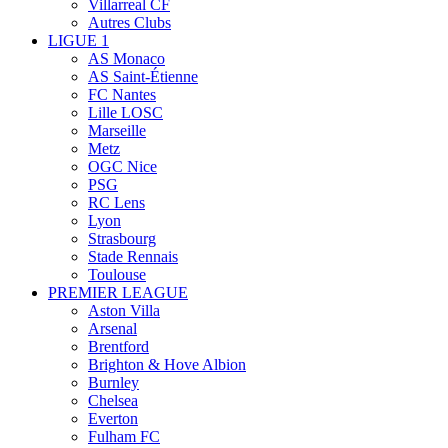
Villarreal CF
Autres Clubs
LIGUE 1
AS Monaco
AS Saint-Étienne
FC Nantes
Lille LOSC
Marseille
Metz
OGC Nice
PSG
RC Lens
Lyon
Strasbourg
Stade Rennais
Toulouse
PREMIER LEAGUE
Aston Villa
Arsenal
Brentford
Brighton & Hove Albion
Burnley
Chelsea
Everton
Fulham FC