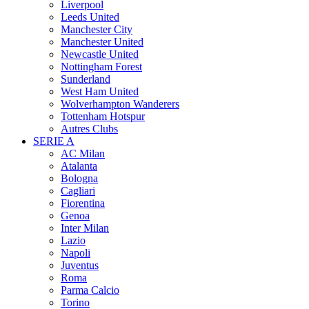
Liverpool
Leeds United
Manchester City
Manchester United
Newcastle United
Nottingham Forest
Sunderland
West Ham United
Wolverhampton Wanderers
Tottenham Hotspur
Autres Clubs
SERIE A
AC Milan
Atalanta
Bologna
Cagliari
Fiorentina
Genoa
Inter Milan
Lazio
Napoli
Juventus
Roma
Parma Calcio
Torino