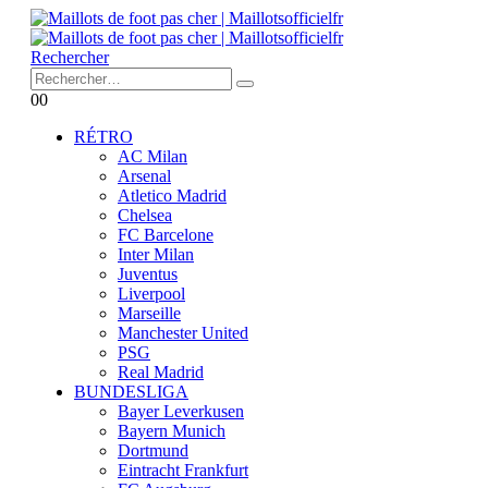
Rechercher
0
0
RÉTRO
AC Milan
Arsenal
Atletico Madrid
Chelsea
FC Barcelone
Inter Milan
Juventus
Liverpool
Marseille
Manchester United
PSG
Real Madrid
BUNDESLIGA
Bayer Leverkusen
Bayern Munich
Dortmund
Eintracht Frankfurt