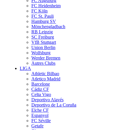
FC Augsburg
FC Heidenheim
FC Köln
FC St. Pauli
Hamburg SV
Mönchengladbach
RB Leipzig
SC Freiburg
VfB Stuttgart
Union Berlin
Wolfsburg
Werder Bremen
Autres Clubs
LIGA
Athletic Bilbao
Atletico Madrid
Barcelone
Cádiz CF
Celta Vigo
Deportivo Alavés
Deportivo de La Coruña
Elche CF
Espanyol
FC Séville
Getafe