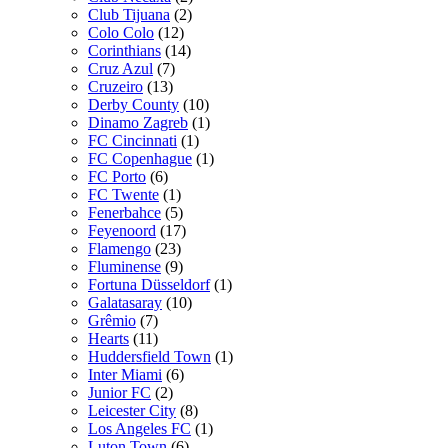
Club Tijuana
(2)
Colo Colo
(12)
Corinthians
(14)
Cruz Azul
(7)
Cruzeiro
(13)
Derby County
(10)
Dinamo Zagreb
(1)
FC Cincinnati
(1)
FC Copenhague
(1)
FC Porto
(6)
FC Twente
(1)
Fenerbahce
(5)
Feyenoord
(17)
Flamengo
(23)
Fluminense
(9)
Fortuna Düsseldorf
(1)
Galatasaray
(10)
Grêmio
(7)
Hearts
(11)
Huddersfield Town
(1)
Inter Miami
(6)
Junior FC
(2)
Leicester City
(8)
Los Angeles FC
(1)
Luton Town
(6)