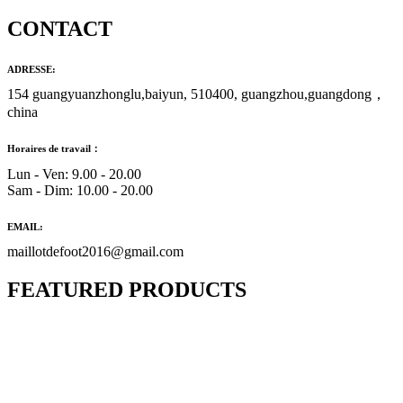
CONTACT
ADRESSE:
154 guangyuanzhonglu,baiyun, 510400, guangzhou,guangdong，
china
Horaires de travail：
Lun - Ven: 9.00 - 20.00
Sam - Dim: 10.00 - 20.00
EMAIL:
maillotdefoot2016@gmail.com
FEATURED PRODUCTS
Maillot Bresil Domicile 2026/2027
€
48.00
Le prix initial était : €48.00.
€
25.90
Le prix