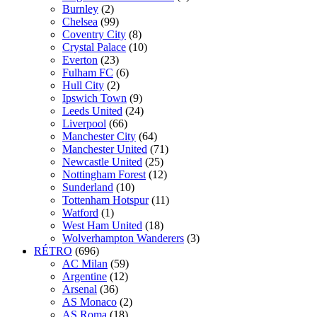
Burnley
(2)
Chelsea
(99)
Coventry City
(8)
Crystal Palace
(10)
Everton
(23)
Fulham FC
(6)
Hull City
(2)
Ipswich Town
(9)
Leeds United
(24)
Liverpool
(66)
Manchester City
(64)
Manchester United
(71)
Newcastle United
(25)
Nottingham Forest
(12)
Sunderland
(10)
Tottenham Hotspur
(11)
Watford
(1)
West Ham United
(18)
Wolverhampton Wanderers
(3)
RÉTRO
(696)
AC Milan
(59)
Argentine
(12)
Arsenal
(36)
AS Monaco
(2)
AS Roma
(18)