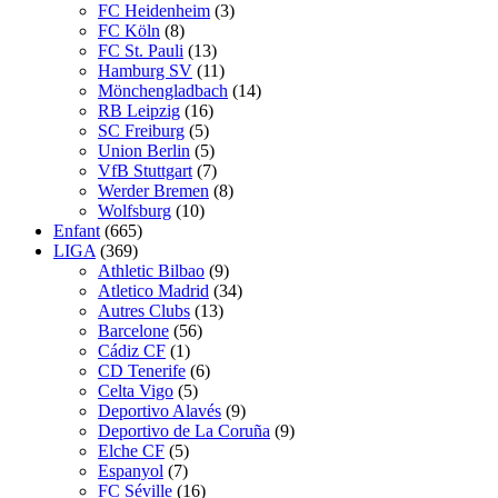
FC Heidenheim
(3)
FC Köln
(8)
FC St. Pauli
(13)
Hamburg SV
(11)
Mönchengladbach
(14)
RB Leipzig
(16)
SC Freiburg
(5)
Union Berlin
(5)
VfB Stuttgart
(7)
Werder Bremen
(8)
Wolfsburg
(10)
Enfant
(665)
LIGA
(369)
Athletic Bilbao
(9)
Atletico Madrid
(34)
Autres Clubs
(13)
Barcelone
(56)
Cádiz CF
(1)
CD Tenerife
(6)
Celta Vigo
(5)
Deportivo Alavés
(9)
Deportivo de La Coruña
(9)
Elche CF
(5)
Espanyol
(7)
FC Séville
(16)