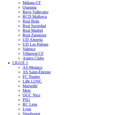
Málaga CF
Osasuna
Rayo Vallecano
RCD Mallorca
Real Betis
Real Sociedad
Real Madrid
Real Zaragoza
UD Almería
UD Las Palmas
Valence
Villarreal CF
Autres Clubs
LIGUE 1
AS Monaco
AS Saint-Étienne
FC Nantes
Lille LOSC
Marseille
Metz
OGC Nice
PSG
RC Lens
Lyon
Strasbourg