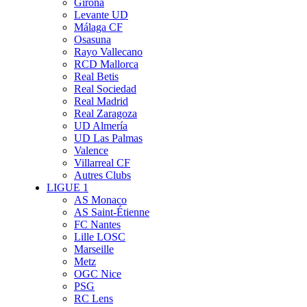
Girona
Levante UD
Málaga CF
Osasuna
Rayo Vallecano
RCD Mallorca
Real Betis
Real Sociedad
Real Madrid
Real Zaragoza
UD Almería
UD Las Palmas
Valence
Villarreal CF
Autres Clubs
LIGUE 1
AS Monaco
AS Saint-Étienne
FC Nantes
Lille LOSC
Marseille
Metz
OGC Nice
PSG
RC Lens