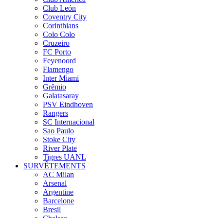
Club León
Coventry City
Corinthians
Colo Colo
Cruzeiro
FC Porto
Feyenoord
Flamengo
Inter Miami
Grêmio
Galatasaray
PSV Eindhoven
Rangers
SC Internacional
Sao Paulo
Stoke City
River Plate
Tigres UANL
SURVÊTEMENTS
AC Milan
Arsenal
Argentine
Barcelone
Bresil