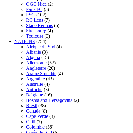
OGC Nice
(2)
Paris FC
(3)
PSG
(102)
RC Lens
(7)
Stade Rennais
(6)
Strasbourg
(4)
Toulouse
(3)
NATIONS
(754)
Afrique du Sud
(4)
Albanie
(3)
Algeria
(15)
Allemagne
(52)
Angleterre
(20)
Arabie Saoudite
(4)
Argentine
(43)
Australie
(4)
Autriche
(3)
Belgique
(16)
Bosnia and Herzegovina
(2)
Bresil
(38)
Canada
(8)
Cape Verde
(3)
Chili
(5)
Colombie
(36)
Corée du Sud
(6)