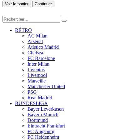
Voir le panier
Continuer
RÉTRO
AC Milan
Arsenal
Atletico Madrid
Chelsea
FC Barcelone
Inter Milan
Juventus
Liverpool
Marseille
Manchester United
PSG
Real Madrid
BUNDESLIGA
Bayer Leverkusen
Bayern Munich
Dortmund
Eintracht Frankfurt
FC Augsburg
FC Heidenheim