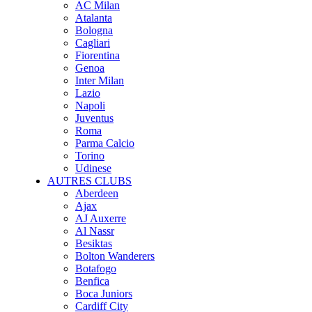
AC Milan
Atalanta
Bologna
Cagliari
Fiorentina
Genoa
Inter Milan
Lazio
Napoli
Juventus
Roma
Parma Calcio
Torino
Udinese
AUTRES CLUBS
Aberdeen
Ajax
AJ Auxerre
Al Nassr
Besiktas
Bolton Wanderers
Botafogo
Benfica
Boca Juniors
Cardiff City