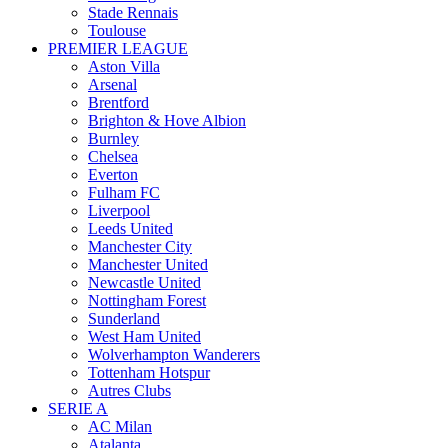
Stade Rennais
Toulouse
PREMIER LEAGUE
Aston Villa
Arsenal
Brentford
Brighton & Hove Albion
Burnley
Chelsea
Everton
Fulham FC
Liverpool
Leeds United
Manchester City
Manchester United
Newcastle United
Nottingham Forest
Sunderland
West Ham United
Wolverhampton Wanderers
Tottenham Hotspur
Autres Clubs
SERIE A
AC Milan
Atalanta