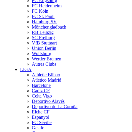
FC Augsburg
FC Heidenheim
FC Köln
FC St. Pauli
Hamburg SV
Mönchengladbach
RB Leipzig
SC Freiburg
VfB Stuttgart
Union Berlin
Wolfsburg
Werder Bremen
Autres Clubs
LIGA
Athletic Bilbao
Atletico Madrid
Barcelone
Cádiz CF
Celta Vigo
Deportivo Alavés
Deportivo de La Coruña
Elche CF
Espanyol
FC Séville
Getafe