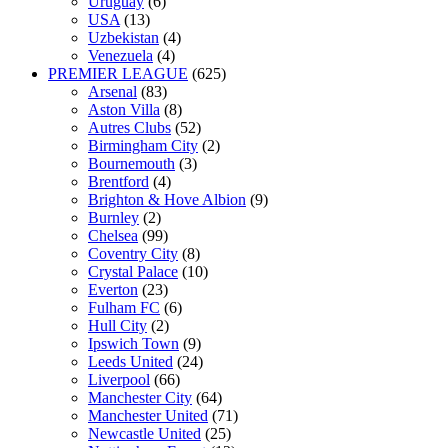
Uruguay
(6)
USA
(13)
Uzbekistan
(4)
Venezuela
(4)
PREMIER LEAGUE
(625)
Arsenal
(83)
Aston Villa
(8)
Autres Clubs
(52)
Birmingham City
(2)
Bournemouth
(3)
Brentford
(4)
Brighton & Hove Albion
(9)
Burnley
(2)
Chelsea
(99)
Coventry City
(8)
Crystal Palace
(10)
Everton
(23)
Fulham FC
(6)
Hull City
(2)
Ipswich Town
(9)
Leeds United
(24)
Liverpool
(66)
Manchester City
(64)
Manchester United
(71)
Newcastle United
(25)