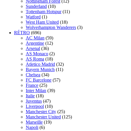
Nottingham Forest
(12)
Sunderland
(10)
Tottenham Hotspur
(11)
Watford
(1)
West Ham United
(18)
Wolverhampton Wanderers
(3)
RÉTRO
(696)
AC Milan
(59)
Argentine
(12)
Arsenal
(36)
AS Monaco
(2)
AS Roma
(18)
Atletico Madrid
(32)
Bayern Munich
(11)
Chelsea
(34)
FC Barcelone
(57)
France
(25)
Inter Milan
(39)
Italie
(18)
Juventus
(47)
Liverpool
(10)
Manchester City
(25)
Manchester United
(125)
Marseille
(19)
Napoli
(6)