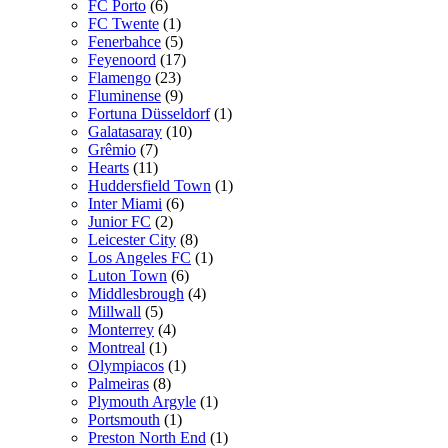
FC Porto
(6)
FC Twente
(1)
Fenerbahce
(5)
Feyenoord
(17)
Flamengo
(23)
Fluminense
(9)
Fortuna Düsseldorf
(1)
Galatasaray
(10)
Grêmio
(7)
Hearts
(11)
Huddersfield Town
(1)
Inter Miami
(6)
Junior FC
(2)
Leicester City
(8)
Los Angeles FC
(1)
Luton Town
(6)
Middlesbrough
(4)
Millwall
(5)
Monterrey
(4)
Montreal
(1)
Olympiacos
(1)
Palmeiras
(8)
Plymouth Argyle
(1)
Portsmouth
(1)
Preston North End
(1)