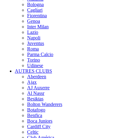
Bologna
Cagliari
Fiorentina
Genoa
Inter Milan
Lazio
Napoli
Juventus
Roma
Parma Calcio
Torino
Udinese
AUTRES CLUBS
Aberdeen
Ajax
AJ Auxerre
Al Nassr
Besiktas
Bolton Wanderers
Botafogo
Benfica
Boca Juniors
Cardiff City
Celtic
Club América