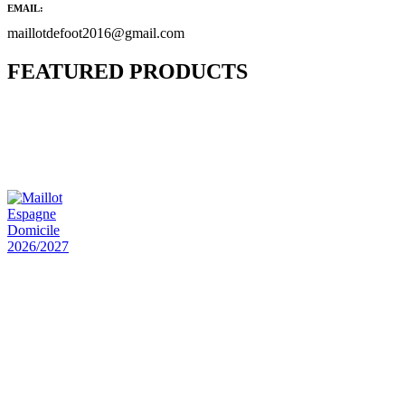
EMAIL:
maillotdefoot2016@gmail.com
FEATURED PRODUCTS
Maillot Bresil Domicile 2026/2027
€
48.00
Le prix initial était : €48.00.
€
25.90
Le prix
actuel est : €25.90.
Maillot Espagne Domicile 2026/2027
€
48.00
Le prix initial était : €48.00.
€
25.90
Le prix
actuel est : €25.90.
Maillot France Domicile 2026/2027
€
48.00
Le prix initial était : €48.00.
€
25.90
Le prix