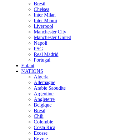
Bresil
Chelsea
Inter Milan
Inter Miami
Liverpool
Manchester City
Manchester United
Napoli
PSG
Real Madrid
Portugal
Enfant
NATIONS
Algeria
Allemagne
Arabie Saoudite
Argentine
Angleterre
Belgique
Bresil
Chili
Colombie
Costa Rica
Ecosse
Egypte