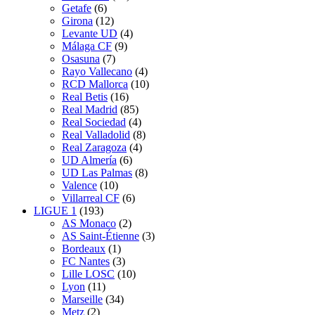
Getafe
(6)
Girona
(12)
Levante UD
(4)
Málaga CF
(9)
Osasuna
(7)
Rayo Vallecano
(4)
RCD Mallorca
(10)
Real Betis
(16)
Real Madrid
(85)
Real Sociedad
(4)
Real Valladolid
(8)
Real Zaragoza
(4)
UD Almería
(6)
UD Las Palmas
(8)
Valence
(10)
Villarreal CF
(6)
LIGUE 1
(193)
AS Monaco
(2)
AS Saint-Étienne
(3)
Bordeaux
(1)
FC Nantes
(3)
Lille LOSC
(10)
Lyon
(11)
Marseille
(34)
Metz
(2)