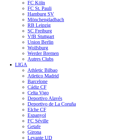
FC Köln
FC St. Pauli
Hamburg SV
Mönchengladbach
RB Leipzig
SC Freiburg
VfB Stuttgart
Union Berlin
Wolfsburg
Werder Bremen
Autres Clubs
LIGA
Athletic Bilbao
Atletico Madrid
Barcelone
Cádiz CF
Celta Vigo
Deportivo Alavés
Deportivo de La Coruña
Elche CF
Espanyol
FC Séville
Getafe
Girona
Levante UD