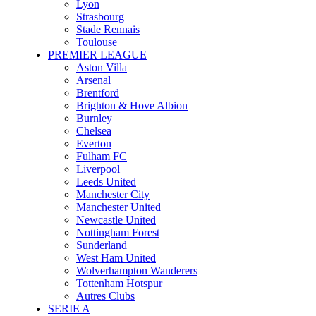
Lyon
Strasbourg
Stade Rennais
Toulouse
PREMIER LEAGUE
Aston Villa
Arsenal
Brentford
Brighton & Hove Albion
Burnley
Chelsea
Everton
Fulham FC
Liverpool
Leeds United
Manchester City
Manchester United
Newcastle United
Nottingham Forest
Sunderland
West Ham United
Wolverhampton Wanderers
Tottenham Hotspur
Autres Clubs
SERIE A