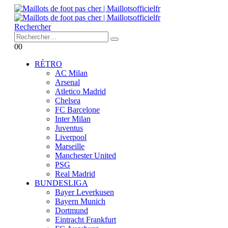
Rechercher
0
0
RÉTRO
AC Milan
Arsenal
Atletico Madrid
Chelsea
FC Barcelone
Inter Milan
Juventus
Liverpool
Marseille
Manchester United
PSG
Real Madrid
BUNDESLIGA
Bayer Leverkusen
Bayern Munich
Dortmund
Eintracht Frankfurt