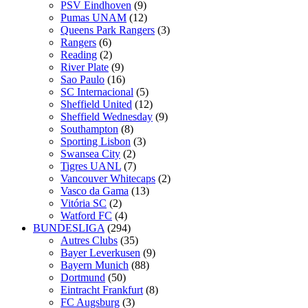
PSV Eindhoven
(9)
Pumas UNAM
(12)
Queens Park Rangers
(3)
Rangers
(6)
Reading
(2)
River Plate
(9)
Sao Paulo
(16)
SC Internacional
(5)
Sheffield United
(12)
Sheffield Wednesday
(9)
Southampton
(8)
Sporting Lisbon
(3)
Swansea City
(2)
Tigres UANL
(7)
Vancouver Whitecaps
(2)
Vasco da Gama
(13)
Vitória SC
(2)
Watford FC
(4)
BUNDESLIGA
(294)
Autres Clubs
(35)
Bayer Leverkusen
(9)
Bayern Munich
(88)
Dortmund
(50)
Eintracht Frankfurt
(8)
FC Augsburg
(3)