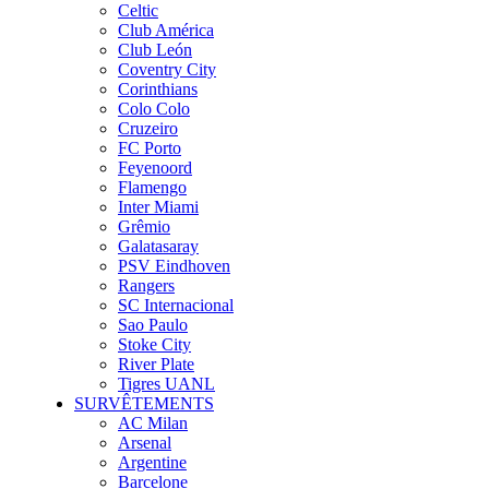
Celtic
Club América
Club León
Coventry City
Corinthians
Colo Colo
Cruzeiro
FC Porto
Feyenoord
Flamengo
Inter Miami
Grêmio
Galatasaray
PSV Eindhoven
Rangers
SC Internacional
Sao Paulo
Stoke City
River Plate
Tigres UANL
SURVÊTEMENTS
AC Milan
Arsenal
Argentine
Barcelone