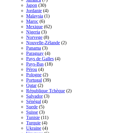
Japon
(30)
Jordanie
(4)
Malaysia
(1)
Maroc
(6)
Mexique
(62)
Nigeria
(3)
Norvege
(8)
Nouvelle-Zélande
(2)
Panama
(3)
Paraguay
(4)
Pays de Galles
(4)
Pays-Bas
(18)
Pérou
(4)
Pologne
(2)
Portugal
(39)
Qatar
(2)
République Tchèque
(2)
Salvador
(3)
Sénégal
(4)
Suede
(5)
Suisse
(3)
Tunisie
(11)
Turquie
(4)
Ukraine
(4)