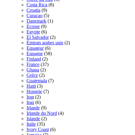
Costa Rica
(8)
Croatia
(9)
Curaçao
(5)
Danemark
(1)
Ecosse
(9)
Egypte
(6)
El Salvador
(2)
Émirats arabes unis
(2)
Equateur
(6)
Espagne
(58)
Finland
(2)
France
(37)
Ghana
(2)
Gréce
(2)
Guatemala
(7)
Haiti
(3)
Hongrie
(7)
Iran
(2)
Iraq
(6)
Irlande
(9)
Irlande du Nord
(4)
Islande
(2)
Italie
(35)
Ivory Coast
(6)
Jamaica
(7)