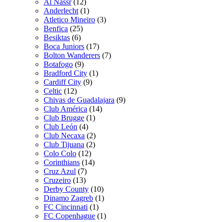
Al Nassr
(12)
Anderlecht
(1)
Atletico Mineiro
(3)
Benfica
(25)
Besiktas
(6)
Boca Juniors
(17)
Bolton Wanderers
(7)
Botafogo
(9)
Bradford City
(1)
Cardiff City
(9)
Celtic
(12)
Chivas de Guadalajara
(9)
Club América
(14)
Club Brugge
(1)
Club León
(4)
Club Necaxa
(2)
Club Tijuana
(2)
Colo Colo
(12)
Corinthians
(14)
Cruz Azul
(7)
Cruzeiro
(13)
Derby County
(10)
Dinamo Zagreb
(1)
FC Cincinnati
(1)
FC Copenhague
(1)