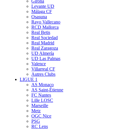
Girona
Levante UD
Málaga CF
Osasuna
Rayo Vallecano
RCD Mallorca
Real Betis
Real Sociedad
Real Madrid
Real Zaragoza
UD Almería
UD Las Palmas
Valence
Villarreal CF
Autres Clubs
LIGUE 1
AS Monaco
AS Saint-Étienne
FC Nantes
Lille LOSC
Marseille
Metz
OGC Nice
PSG
RC Lens