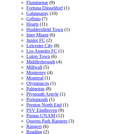
Fluminense
(9)
Fortuna Düsseldorf
(1)
Galatasaray
(10)
Grêmio
(7)
Hearts
(11)
Huddersfield Town
(1)
Inter Miami
(6)
Junior FC
(2)
Leicester City
(8)
Los Angeles FC
(1)
Luton Town
(6)
Middlesbrough
(4)
Millwall
(5)
Monterrey
(4)
Montreal
(1)
Olympiacos
(1)
Palmeiras
(8)
Plymouth Argyle
(1)
Portsmouth
(1)
Preston North End
(1)
PSV Eindhoven
(9)
Pumas UNAM
(12)
Queens Park Rangers
(3)
Rangers
(6)
Reading
(2)