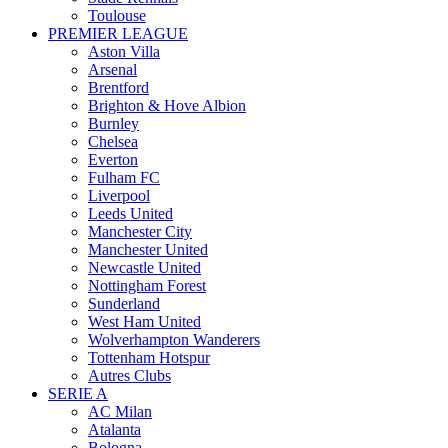
Toulouse
PREMIER LEAGUE
Aston Villa
Arsenal
Brentford
Brighton & Hove Albion
Burnley
Chelsea
Everton
Fulham FC
Liverpool
Leeds United
Manchester City
Manchester United
Newcastle United
Nottingham Forest
Sunderland
West Ham United
Wolverhampton Wanderers
Tottenham Hotspur
Autres Clubs
SERIE A
AC Milan
Atalanta
Bologna