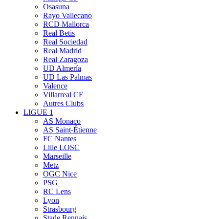
Osasuna
Rayo Vallecano
RCD Mallorca
Real Betis
Real Sociedad
Real Madrid
Real Zaragoza
UD Almería
UD Las Palmas
Valence
Villarreal CF
Autres Clubs
LIGUE 1
AS Monaco
AS Saint-Étienne
FC Nantes
Lille LOSC
Marseille
Metz
OGC Nice
PSG
RC Lens
Lyon
Strasbourg
Stade Rennais