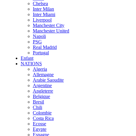
Chelsea
Inter Milan
Inter Miami
Liverpool
Manchester City
Manchester United
Napoli
PSG
Real Madrid
Portugal
Enfant
NATIONS
Algeria
Allemagne
Arabie Saoudite
Argentine
Angleterre
Belgique
Bresil
Chili
Colombie
Costa Rica
Ecosse
Egypte
Espagne