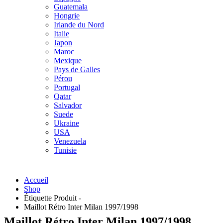
Guatemala
Hongrie
Irlande du Nord
Italie
Japon
Maroc
Mexique
Pays de Galles
Pérou
Portugal
Qatar
Salvador
Suede
Ukraine
USA
Venezuela
Tunisie
Accueil
Shop
Étiquette Produit -
Maillot Rétro Inter Milan 1997/1998
Maillot Rétro Inter Milan 1997/1998