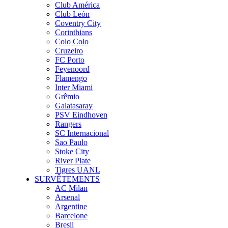
Club América
Club León
Coventry City
Corinthians
Colo Colo
Cruzeiro
FC Porto
Feyenoord
Flamengo
Inter Miami
Grêmio
Galatasaray
PSV Eindhoven
Rangers
SC Internacional
Sao Paulo
Stoke City
River Plate
Tigres UANL
SURVÊTEMENTS
AC Milan
Arsenal
Argentine
Barcelone
Bresil