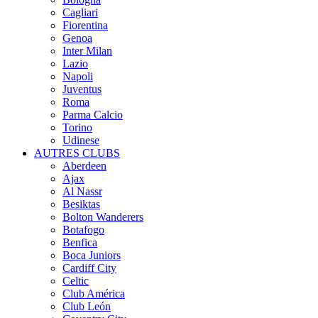
Cagliari
Fiorentina
Genoa
Inter Milan
Lazio
Napoli
Juventus
Roma
Parma Calcio
Torino
Udinese
AUTRES CLUBS
Aberdeen
Ajax
Al Nassr
Besiktas
Bolton Wanderers
Botafogo
Benfica
Boca Juniors
Cardiff City
Celtic
Club América
Club León