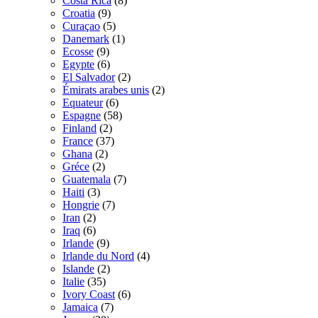
Costa Rica
(8)
Croatia
(9)
Curaçao
(5)
Danemark
(1)
Ecosse
(9)
Egypte
(6)
El Salvador
(2)
Émirats arabes unis
(2)
Equateur
(6)
Espagne
(58)
Finland
(2)
France
(37)
Ghana
(2)
Gréce
(2)
Guatemala
(7)
Haiti
(3)
Hongrie
(7)
Iran
(2)
Iraq
(6)
Irlande
(9)
Irlande du Nord
(4)
Islande
(2)
Italie
(35)
Ivory Coast
(6)
Jamaica
(7)