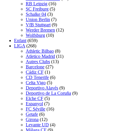
RB Leipzig
(16)
SC Freiburg
(5)
Schalke 04
(3)
Union Berlin
(7)
VfB Stuttgart
(9)
Werder Bremen
(12)
Wolfsburg
(10)
Enfant
(659)
LIGA
(268)
Athletic Bilbao
(8)
Atletico Madrid
(11)
Autres Clubs
(13)
Barcelone
(27)
Cádiz CF
(1)
CD Tenerife
(6)
Celta Vigo
(5)
Deportivo Alavés
(9)
Deportivo de La Coruña
(9)
Elche CF
(5)
Espanyol
(7)
FC Séville
(16)
Getafe
(6)
Girona
(12)
Levante UD
(4)
Málaga CF
(9)