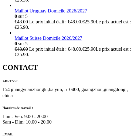
Maillot Uruguay Domicile 2026/2027
0
sur 5
€
48.00
Le prix initial était : €48.00.
€
25.90
Le prix actuel est :
€25.90.
Maillot Suisse Domicile 2026/2027
0
sur 5
€
48.00
Le prix initial était : €48.00.
€
25.90
Le prix actuel est :
€25.90.
CONTACT
ADRESSE:
154 guangyuanzhonglu,baiyun, 510400, guangzhou,guangdong，
china
Horaires de travail：
Lun - Ven: 9.00 - 20.00
Sam - Dim: 10.00 - 20.00
EMAIL: