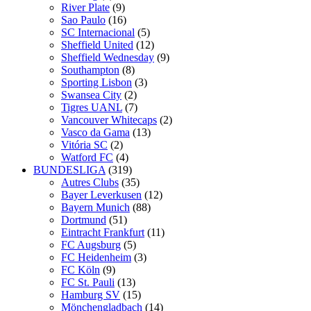
River Plate
(9)
Sao Paulo
(16)
SC Internacional
(5)
Sheffield United
(12)
Sheffield Wednesday
(9)
Southampton
(8)
Sporting Lisbon
(3)
Swansea City
(2)
Tigres UANL
(7)
Vancouver Whitecaps
(2)
Vasco da Gama
(13)
Vitória SC
(2)
Watford FC
(4)
BUNDESLIGA
(319)
Autres Clubs
(35)
Bayer Leverkusen
(12)
Bayern Munich
(88)
Dortmund
(51)
Eintracht Frankfurt
(11)
FC Augsburg
(5)
FC Heidenheim
(3)
FC Köln
(9)
FC St. Pauli
(13)
Hamburg SV
(15)
Mönchengladbach
(14)