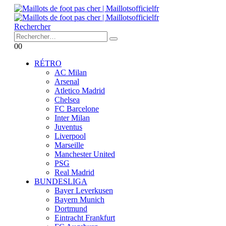
Rechercher
0
0
RÉTRO
AC Milan
Arsenal
Atletico Madrid
Chelsea
FC Barcelone
Inter Milan
Juventus
Liverpool
Marseille
Manchester United
PSG
Real Madrid
BUNDESLIGA
Bayer Leverkusen
Bayern Munich
Dortmund
Eintracht Frankfurt