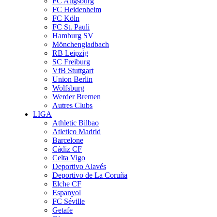
FC Augsburg
FC Heidenheim
FC Köln
FC St. Pauli
Hamburg SV
Mönchengladbach
RB Leipzig
SC Freiburg
VfB Stuttgart
Union Berlin
Wolfsburg
Werder Bremen
Autres Clubs
LIGA
Athletic Bilbao
Atletico Madrid
Barcelone
Cádiz CF
Celta Vigo
Deportivo Alavés
Deportivo de La Coruña
Elche CF
Espanyol
FC Séville
Getafe