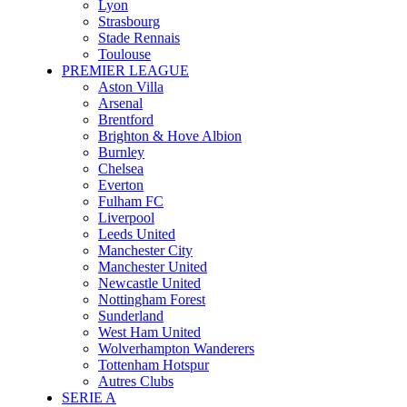
Lyon
Strasbourg
Stade Rennais
Toulouse
PREMIER LEAGUE
Aston Villa
Arsenal
Brentford
Brighton & Hove Albion
Burnley
Chelsea
Everton
Fulham FC
Liverpool
Leeds United
Manchester City
Manchester United
Newcastle United
Nottingham Forest
Sunderland
West Ham United
Wolverhampton Wanderers
Tottenham Hotspur
Autres Clubs
SERIE A