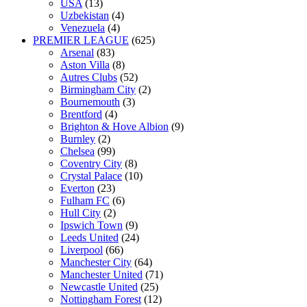
USA
(13)
Uzbekistan
(4)
Venezuela
(4)
PREMIER LEAGUE
(625)
Arsenal
(83)
Aston Villa
(8)
Autres Clubs
(52)
Birmingham City
(2)
Bournemouth
(3)
Brentford
(4)
Brighton & Hove Albion
(9)
Burnley
(2)
Chelsea
(99)
Coventry City
(8)
Crystal Palace
(10)
Everton
(23)
Fulham FC
(6)
Hull City
(2)
Ipswich Town
(9)
Leeds United
(24)
Liverpool
(66)
Manchester City
(64)
Manchester United
(71)
Newcastle United
(25)
Nottingham Forest
(12)