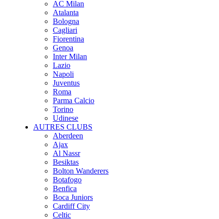
AC Milan
Atalanta
Bologna
Cagliari
Fiorentina
Genoa
Inter Milan
Lazio
Napoli
Juventus
Roma
Parma Calcio
Torino
Udinese
AUTRES CLUBS
Aberdeen
Ajax
Al Nassr
Besiktas
Bolton Wanderers
Botafogo
Benfica
Boca Juniors
Cardiff City
Celtic