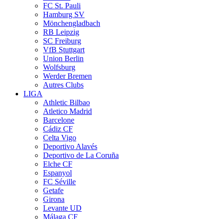
FC St. Pauli
Hamburg SV
Mönchengladbach
RB Leipzig
SC Freiburg
VfB Stuttgart
Union Berlin
Wolfsburg
Werder Bremen
Autres Clubs
LIGA
Athletic Bilbao
Atletico Madrid
Barcelone
Cádiz CF
Celta Vigo
Deportivo Alavés
Deportivo de La Coruña
Elche CF
Espanyol
FC Séville
Getafe
Girona
Levante UD
Málaga CF