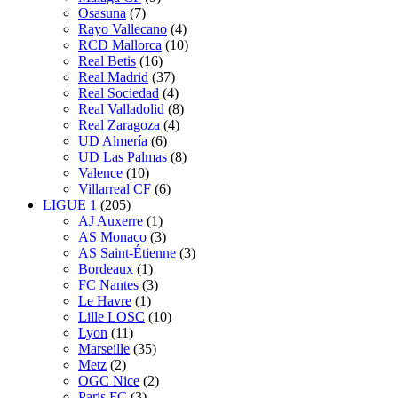
Osasuna
(7)
Rayo Vallecano
(4)
RCD Mallorca
(10)
Real Betis
(16)
Real Madrid
(37)
Real Sociedad
(4)
Real Valladolid
(8)
Real Zaragoza
(4)
UD Almería
(6)
UD Las Palmas
(8)
Valence
(10)
Villarreal CF
(6)
LIGUE 1
(205)
AJ Auxerre
(1)
AS Monaco
(3)
AS Saint-Étienne
(3)
Bordeaux
(1)
FC Nantes
(3)
Le Havre
(1)
Lille LOSC
(10)
Lyon
(11)
Marseille
(35)
Metz
(2)
OGC Nice
(2)
Paris FC
(3)