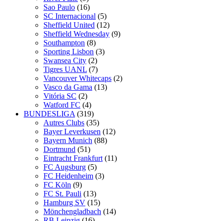
Sao Paulo
(16)
SC Internacional
(5)
Sheffield United
(12)
Sheffield Wednesday
(9)
Southampton
(8)
Sporting Lisbon
(3)
Swansea City
(2)
Tigres UANL
(7)
Vancouver Whitecaps
(2)
Vasco da Gama
(13)
Vitória SC
(2)
Watford FC
(4)
BUNDESLIGA
(319)
Autres Clubs
(35)
Bayer Leverkusen
(12)
Bayern Munich
(88)
Dortmund
(51)
Eintracht Frankfurt
(11)
FC Augsburg
(5)
FC Heidenheim
(3)
FC Köln
(9)
FC St. Pauli
(13)
Hamburg SV
(15)
Mönchengladbach
(14)
RB Leipzig
(16)