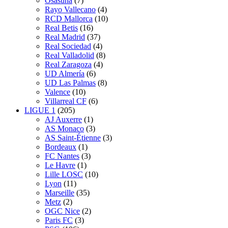
Osasuna
(7)
Rayo Vallecano
(4)
RCD Mallorca
(10)
Real Betis
(16)
Real Madrid
(37)
Real Sociedad
(4)
Real Valladolid
(8)
Real Zaragoza
(4)
UD Almería
(6)
UD Las Palmas
(8)
Valence
(10)
Villarreal CF
(6)
LIGUE 1
(205)
AJ Auxerre
(1)
AS Monaco
(3)
AS Saint-Étienne
(3)
Bordeaux
(1)
FC Nantes
(3)
Le Havre
(1)
Lille LOSC
(10)
Lyon
(11)
Marseille
(35)
Metz
(2)
OGC Nice
(2)
Paris FC
(3)