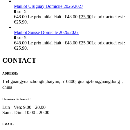
Maillot Uruguay Domicile 2026/2027
0
sur 5
€
48.00
Le prix initial était : €48.00.
€
25.90
Le prix actuel est :
€25.90.
Maillot Suisse Domicile 2026/2027
0
sur 5
€
48.00
Le prix initial était : €48.00.
€
25.90
Le prix actuel est :
€25.90.
CONTACT
ADRESSE:
154 guangyuanzhonglu,baiyun, 510400, guangzhou,guangdong，
china
Horaires de travail：
Lun - Ven: 9.00 - 20.00
Sam - Dim: 10.00 - 20.00
EMAIL: