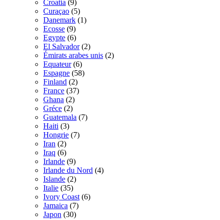
Croatia
(9)
Curaçao
(5)
Danemark
(1)
Ecosse
(9)
Egypte
(6)
El Salvador
(2)
Émirats arabes unis
(2)
Equateur
(6)
Espagne
(58)
Finland
(2)
France
(37)
Ghana
(2)
Gréce
(2)
Guatemala
(7)
Haiti
(3)
Hongrie
(7)
Iran
(2)
Iraq
(6)
Irlande
(9)
Irlande du Nord
(4)
Islande
(2)
Italie
(35)
Ivory Coast
(6)
Jamaica
(7)
Japon
(30)