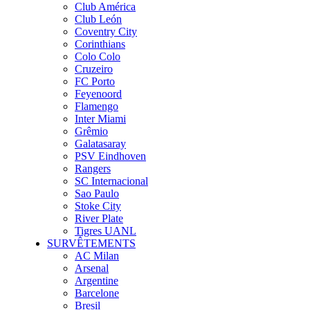
Club América
Club León
Coventry City
Corinthians
Colo Colo
Cruzeiro
FC Porto
Feyenoord
Flamengo
Inter Miami
Grêmio
Galatasaray
PSV Eindhoven
Rangers
SC Internacional
Sao Paulo
Stoke City
River Plate
Tigres UANL
SURVÊTEMENTS
AC Milan
Arsenal
Argentine
Barcelone
Bresil