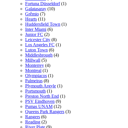
Fortuna Düsseldorf
(1)
Galatasaray
(10)
Grêmio
(7)
Hearts
(11)
Huddersfield Town
(1)
Inter Miami
(6)
Junior FC
(2)
Leicester City
(8)
Los Angeles FC
(1)
Luton Town
(6)
Middlesbrough
(4)
Millwall
(5)
Monterrey
(4)
Montreal
(1)
Olympiacos
(1)
Palmeiras
(8)
Plymouth Argyle
(1)
Portsmouth
(1)
Preston North End
(1)
PSV Eindhoven
(9)
Pumas UNAM
(12)
Queens Park Rangers
(3)
Rangers
(6)
Reading
(2)
River Plate
(9)