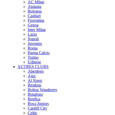
AC Milan
Atalanta
Bologna
Cagliari
Fiorentina
Genoa
Inter Milan
Lazio
Napoli
Juventus
Roma
Parma Calcio
Torino
Udinese
AUTRES CLUBS
Aberdeen
Ajax
Al Nassr
Besiktas
Bolton Wanderers
Botafogo
Benfica
Boca Juniors
Cardiff City
Celtic