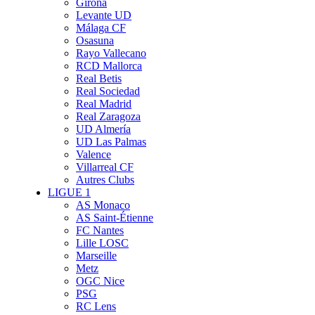
Girona
Levante UD
Málaga CF
Osasuna
Rayo Vallecano
RCD Mallorca
Real Betis
Real Sociedad
Real Madrid
Real Zaragoza
UD Almería
UD Las Palmas
Valence
Villarreal CF
Autres Clubs
LIGUE 1
AS Monaco
AS Saint-Étienne
FC Nantes
Lille LOSC
Marseille
Metz
OGC Nice
PSG
RC Lens