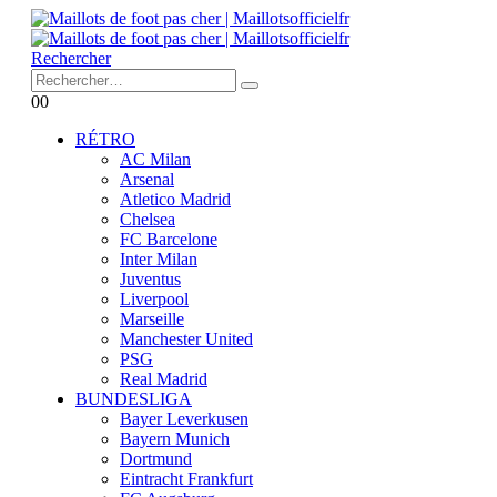
Rechercher
0
0
RÉTRO
AC Milan
Arsenal
Atletico Madrid
Chelsea
FC Barcelone
Inter Milan
Juventus
Liverpool
Marseille
Manchester United
PSG
Real Madrid
BUNDESLIGA
Bayer Leverkusen
Bayern Munich
Dortmund
Eintracht Frankfurt