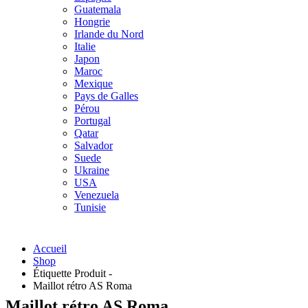
Guatemala
Hongrie
Irlande du Nord
Italie
Japon
Maroc
Mexique
Pays de Galles
Pérou
Portugal
Qatar
Salvador
Suede
Ukraine
USA
Venezuela
Tunisie
Accueil
Shop
Étiquette Produit -
Maillot rétro AS Roma
Maillot rétro AS Roma