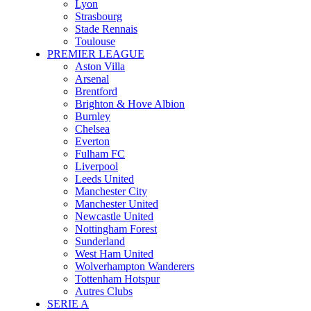
Lyon
Strasbourg
Stade Rennais
Toulouse
PREMIER LEAGUE
Aston Villa
Arsenal
Brentford
Brighton & Hove Albion
Burnley
Chelsea
Everton
Fulham FC
Liverpool
Leeds United
Manchester City
Manchester United
Newcastle United
Nottingham Forest
Sunderland
West Ham United
Wolverhampton Wanderers
Tottenham Hotspur
Autres Clubs
SERIE A