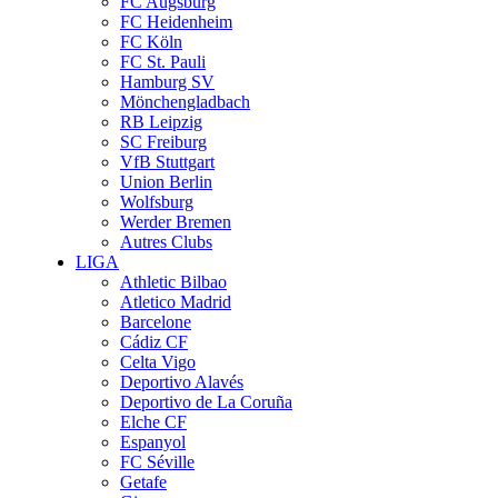
FC Augsburg
FC Heidenheim
FC Köln
FC St. Pauli
Hamburg SV
Mönchengladbach
RB Leipzig
SC Freiburg
VfB Stuttgart
Union Berlin
Wolfsburg
Werder Bremen
Autres Clubs
LIGA
Athletic Bilbao
Atletico Madrid
Barcelone
Cádiz CF
Celta Vigo
Deportivo Alavés
Deportivo de La Coruña
Elche CF
Espanyol
FC Séville
Getafe