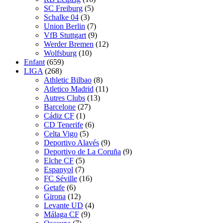
SC Freiburg
(5)
Schalke 04
(3)
Union Berlin
(7)
VfB Stuttgart
(9)
Werder Bremen
(12)
Wolfsburg
(10)
Enfant
(659)
LIGA
(268)
Athletic Bilbao
(8)
Atletico Madrid
(11)
Autres Clubs
(13)
Barcelone
(27)
Cádiz CF
(1)
CD Tenerife
(6)
Celta Vigo
(5)
Deportivo Alavés
(9)
Deportivo de La Coruña
(9)
Elche CF
(5)
Espanyol
(7)
FC Séville
(16)
Getafe
(6)
Girona
(12)
Levante UD
(4)
Málaga CF
(9)