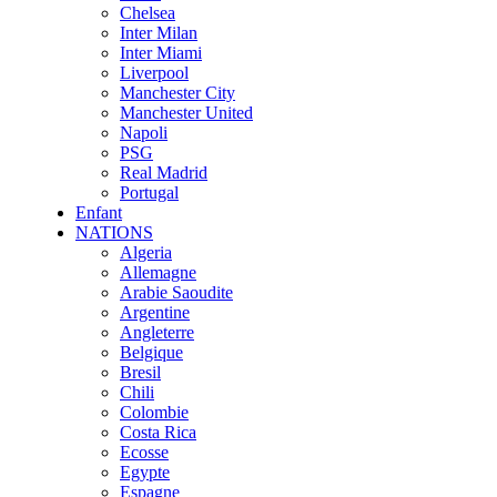
Chelsea
Inter Milan
Inter Miami
Liverpool
Manchester City
Manchester United
Napoli
PSG
Real Madrid
Portugal
Enfant
NATIONS
Algeria
Allemagne
Arabie Saoudite
Argentine
Angleterre
Belgique
Bresil
Chili
Colombie
Costa Rica
Ecosse
Egypte
Espagne