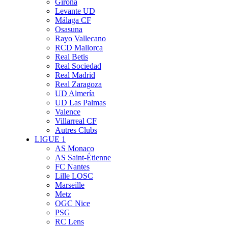
Girona
Levante UD
Málaga CF
Osasuna
Rayo Vallecano
RCD Mallorca
Real Betis
Real Sociedad
Real Madrid
Real Zaragoza
UD Almería
UD Las Palmas
Valence
Villarreal CF
Autres Clubs
LIGUE 1
AS Monaco
AS Saint-Étienne
FC Nantes
Lille LOSC
Marseille
Metz
OGC Nice
PSG
RC Lens