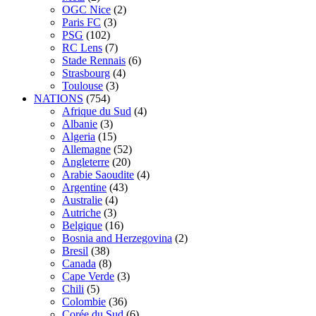
OGC Nice
(2)
Paris FC
(3)
PSG
(102)
RC Lens
(7)
Stade Rennais
(6)
Strasbourg
(4)
Toulouse
(3)
NATIONS
(754)
Afrique du Sud
(4)
Albanie
(3)
Algeria
(15)
Allemagne
(52)
Angleterre
(20)
Arabie Saoudite
(4)
Argentine
(43)
Australie
(4)
Autriche
(3)
Belgique
(16)
Bosnia and Herzegovina
(2)
Bresil
(38)
Canada
(8)
Cape Verde
(3)
Chili
(5)
Colombie
(36)
Corée du Sud
(6)