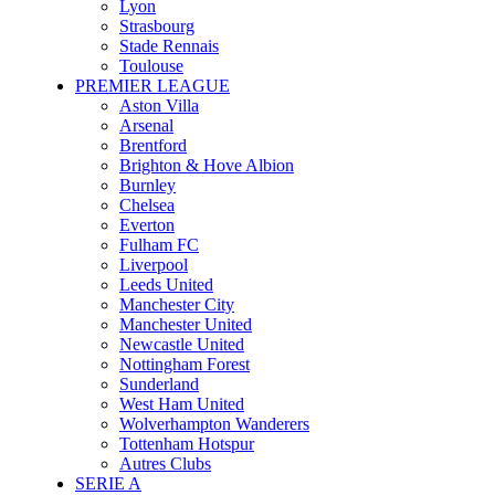
Lyon
Strasbourg
Stade Rennais
Toulouse
PREMIER LEAGUE
Aston Villa
Arsenal
Brentford
Brighton & Hove Albion
Burnley
Chelsea
Everton
Fulham FC
Liverpool
Leeds United
Manchester City
Manchester United
Newcastle United
Nottingham Forest
Sunderland
West Ham United
Wolverhampton Wanderers
Tottenham Hotspur
Autres Clubs
SERIE A