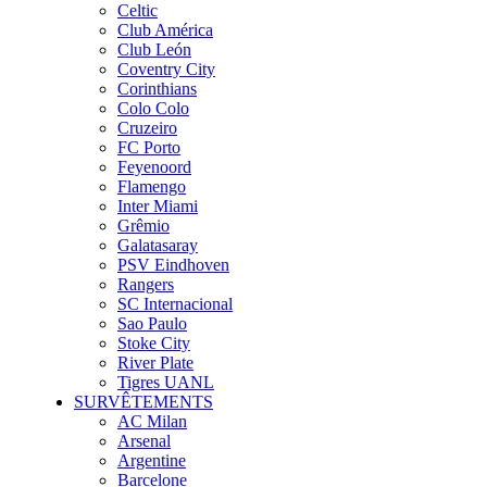
Celtic
Club América
Club León
Coventry City
Corinthians
Colo Colo
Cruzeiro
FC Porto
Feyenoord
Flamengo
Inter Miami
Grêmio
Galatasaray
PSV Eindhoven
Rangers
SC Internacional
Sao Paulo
Stoke City
River Plate
Tigres UANL
SURVÊTEMENTS
AC Milan
Arsenal
Argentine
Barcelone