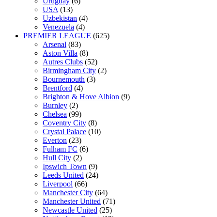
Uruguay
(6)
USA
(13)
Uzbekistan
(4)
Venezuela
(4)
PREMIER LEAGUE
(625)
Arsenal
(83)
Aston Villa
(8)
Autres Clubs
(52)
Birmingham City
(2)
Bournemouth
(3)
Brentford
(4)
Brighton & Hove Albion
(9)
Burnley
(2)
Chelsea
(99)
Coventry City
(8)
Crystal Palace
(10)
Everton
(23)
Fulham FC
(6)
Hull City
(2)
Ipswich Town
(9)
Leeds United
(24)
Liverpool
(66)
Manchester City
(64)
Manchester United
(71)
Newcastle United
(25)