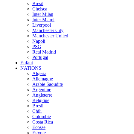
Bresil
Chelsea
Inter Milan
Inter Miami
Liverpool
Manchester City
Manchester United
Napoli
PSG
Real Madrid
Portugal
Enfant
NATIONS
Algeria
Allemagne
Arabie Saoudite
Argentine
Angleterre
Belgique
Bresil
Chili
Colombie
Costa Rica
Ecosse
Egypte