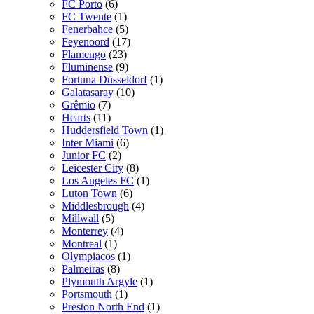
FC Porto
(6)
FC Twente
(1)
Fenerbahce
(5)
Feyenoord
(17)
Flamengo
(23)
Fluminense
(9)
Fortuna Düsseldorf
(1)
Galatasaray
(10)
Grêmio
(7)
Hearts
(11)
Huddersfield Town
(1)
Inter Miami
(6)
Junior FC
(2)
Leicester City
(8)
Los Angeles FC
(1)
Luton Town
(6)
Middlesbrough
(4)
Millwall
(5)
Monterrey
(4)
Montreal
(1)
Olympiacos
(1)
Palmeiras
(8)
Plymouth Argyle
(1)
Portsmouth
(1)
Preston North End
(1)