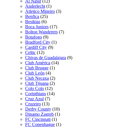
Al Nassr
(12)
Anderlecht
(1)
Atletico Mineiro
(3)
Benfica
(25)
Besiktas
(6)
Boca Juniors
(17)
Bolton Wanderers
(7)
Botafogo
(9)
Bradford City
(1)
Cardiff City
(9)
Celtic
(12)
Chivas de Guadalajara
(9)
Club América
(14)
Club Brugge
(1)
Club León
(4)
Club Necaxa
(2)
Club Tijuana
(2)
Colo Colo
(12)
Corinthians
(14)
Cruz Azul
(7)
Cruzeiro
(13)
Derby County
(10)
Dinamo Zagreb
(1)
FC Cincinnati
(1)
FC Copenhague
(1)