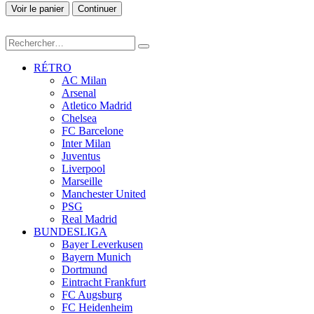
Voir le panier
Continuer
RÉTRO
AC Milan
Arsenal
Atletico Madrid
Chelsea
FC Barcelone
Inter Milan
Juventus
Liverpool
Marseille
Manchester United
PSG
Real Madrid
BUNDESLIGA
Bayer Leverkusen
Bayern Munich
Dortmund
Eintracht Frankfurt
FC Augsburg
FC Heidenheim