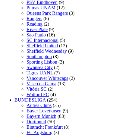
PSV Eindhoven
(9)
Pumas UNAM
(12)
Queens Park Rangers
(3)
Rangers
(6)
Reading
(2)
River Plate
(9)
Sao Paulo
(16)
SC Internacional
(5)
Sheffield United
(12)
Sheffield Wednesday
(9)
Southampton
(8)
Sporting Lisbon
(3)
Swansea City
(2)
Tigres UANL
(7)
Vancouver Whitecaps
(2)
Vasco da Gama
(13)
Vitória SC
(2)
Watford FC
(4)
BUNDESLIGA
(294)
Autres Clubs
(35)
Bayer Leverkusen
(9)
Bayern Munich
(88)
Dortmund
(50)
Eintracht Frankfurt
(8)
FC Augsburg
(3)