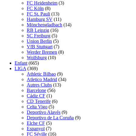
FC Heidenheim
(3)
FC Köln
(8)
FC St. Pauli
(13)
Hamburg SV
(11)
Mönchengladbach
(14)
RB Leipzig
(16)
SC Freiburg
(5)
Union Berlin
(5)
VfB Stuttgart
(7)
Werder Bremen
(8)
Wolfsburg
(10)
Enfant
(665)
LIGA
(369)
Athletic Bilbao
(9)
Atletico Madrid
(34)
Autres Clubs
(13)
Barcelone
(56)
Cádiz CF
(1)
CD Tenerife
(6)
Celta Vigo
(5)
Deportivo Alavés
(9)
Deportivo de La Coruña
(9)
Elche CF
(5)
Espanyol
(7)
FC Séville
(16)