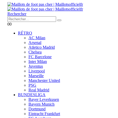
Rechercher
0
0
RÉTRO
AC Milan
Arsenal
Atletico Madrid
Chelsea
FC Barcelone
Inter Milan
Juventus
Liverpool
Marseille
Manchester United
PSG
Real Madrid
BUNDESLIGA
Bayer Leverkusen
Bayern Munich
Dortmund
Eintracht Frankfurt