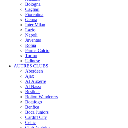
Bologna
Cagliari
Fiorentina
Genoa
Inter Milan
Lazio
Napoli
Juventus
Roma
Parma Calcio
Torino
Udinese
AUTRES CLUBS
Aberdeen
Ajax
AJ Auxerre
Al Nassr
Besiktas
Bolton Wanderers
Botafogo
Benfica
Boca Juniors
Cardiff City
Celtic
Club América