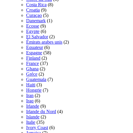
Costa Rica
(8)
Croatia
(9)
Curaçao
(5)
Danemark
(1)
Ecosse
(9)
Egypte
(6)
El Salvador
(2)
Émirats arabes unis
(2)
Equateur
(6)
Espagne
(58)
Finland
(2)
France
(37)
Ghana
(2)
Gréce
(2)
Guatemala
(7)
Haiti
(3)
Hongrie
(7)
Iran
(2)
Iraq
(6)
Irlande
(9)
Irlande du Nord
(4)
Islande
(2)
Italie
(35)
Ivory Coast
(6)
Jamaica
(7)