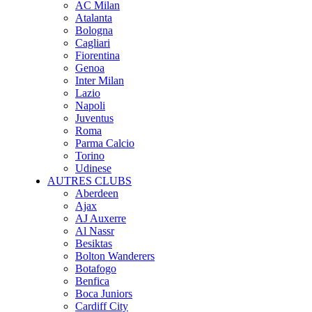
AC Milan
Atalanta
Bologna
Cagliari
Fiorentina
Genoa
Inter Milan
Lazio
Napoli
Juventus
Roma
Parma Calcio
Torino
Udinese
AUTRES CLUBS
Aberdeen
Ajax
AJ Auxerre
Al Nassr
Besiktas
Bolton Wanderers
Botafogo
Benfica
Boca Juniors
Cardiff City