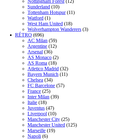
Nottingham Forest
(12)
Sunderland
(10)
Tottenham Hotspur
(11)
Watford
(1)
West Ham United
(18)
Wolverhampton Wanderers
(3)
RÉTRO
(696)
AC Milan
(59)
Argentine
(12)
Arsenal
(36)
AS Monaco
(2)
AS Roma
(18)
Atletico Madrid
(32)
Bayern Munich
(11)
Chelsea
(34)
FC Barcelone
(57)
France
(25)
Inter Milan
(39)
Italie
(18)
Juventus
(47)
Liverpool
(10)
Manchester City
(25)
Manchester United
(125)
Marseille
(19)
Napoli
(6)