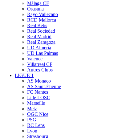
Málaga CF
Osasuna
Rayo Vallecano
RCD Mallorca
Real Betis
Real Sociedad
Real Madrid
Real Zaragoza
UD Almería
UD Las Palmas
Valence
Villarreal CF
Autres Clubs
LIGUE 1
AS Monaco
AS Saint-Étienne
FC Nantes
Lille LOSC
Marseille
Metz
OGC Nice
PSG
RC Lens
Lyon
Strasbourg