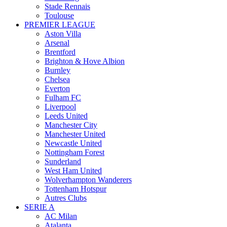
Stade Rennais
Toulouse
PREMIER LEAGUE
Aston Villa
Arsenal
Brentford
Brighton & Hove Albion
Burnley
Chelsea
Everton
Fulham FC
Liverpool
Leeds United
Manchester City
Manchester United
Newcastle United
Nottingham Forest
Sunderland
West Ham United
Wolverhampton Wanderers
Tottenham Hotspur
Autres Clubs
SERIE A
AC Milan
Atalanta