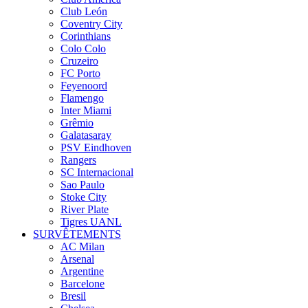
Club León
Coventry City
Corinthians
Colo Colo
Cruzeiro
FC Porto
Feyenoord
Flamengo
Inter Miami
Grêmio
Galatasaray
PSV Eindhoven
Rangers
SC Internacional
Sao Paulo
Stoke City
River Plate
Tigres UANL
SURVÊTEMENTS
AC Milan
Arsenal
Argentine
Barcelone
Bresil