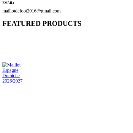
EMAIL:
maillotdefoot2016@gmail.com
FEATURED PRODUCTS
Maillot Bresil Domicile 2026/2027
€
48.00
Le prix initial était : €48.00.
€
25.90
Le prix
actuel est : €25.90.
Maillot Espagne Domicile 2026/2027
€
48.00
Le prix initial était : €48.00.
€
25.90
Le prix
actuel est : €25.90.
Maillot France Domicile 2026/2027
€
48.00
Le prix initial était : €48.00.
€
25.90
Le prix