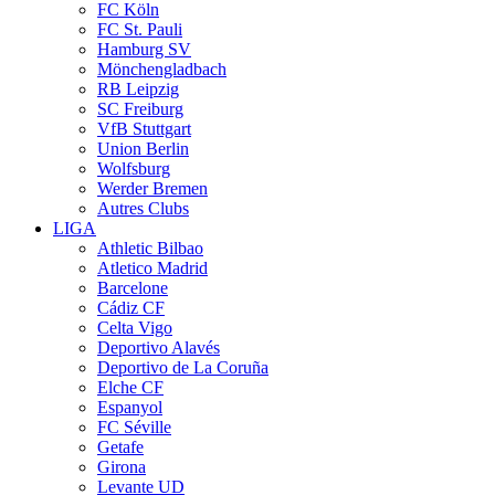
FC Köln
FC St. Pauli
Hamburg SV
Mönchengladbach
RB Leipzig
SC Freiburg
VfB Stuttgart
Union Berlin
Wolfsburg
Werder Bremen
Autres Clubs
LIGA
Athletic Bilbao
Atletico Madrid
Barcelone
Cádiz CF
Celta Vigo
Deportivo Alavés
Deportivo de La Coruña
Elche CF
Espanyol
FC Séville
Getafe
Girona
Levante UD