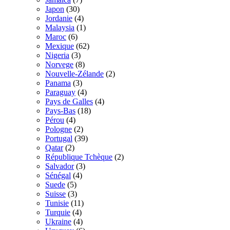
Japon
(30)
Jordanie
(4)
Malaysia
(1)
Maroc
(6)
Mexique
(62)
Nigeria
(3)
Norvege
(8)
Nouvelle-Zélande
(2)
Panama
(3)
Paraguay
(4)
Pays de Galles
(4)
Pays-Bas
(18)
Pérou
(4)
Pologne
(2)
Portugal
(39)
Qatar
(2)
République Tchèque
(2)
Salvador
(3)
Sénégal
(4)
Suede
(5)
Suisse
(3)
Tunisie
(11)
Turquie
(4)
Ukraine
(4)