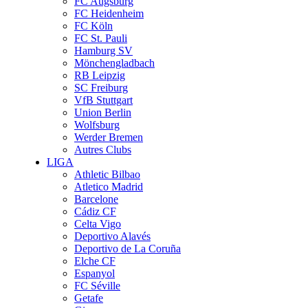
FC Augsburg
FC Heidenheim
FC Köln
FC St. Pauli
Hamburg SV
Mönchengladbach
RB Leipzig
SC Freiburg
VfB Stuttgart
Union Berlin
Wolfsburg
Werder Bremen
Autres Clubs
LIGA
Athletic Bilbao
Atletico Madrid
Barcelone
Cádiz CF
Celta Vigo
Deportivo Alavés
Deportivo de La Coruña
Elche CF
Espanyol
FC Séville
Getafe