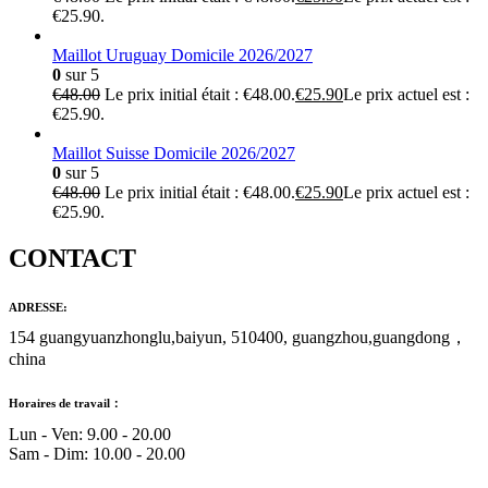
€25.90.
Maillot Uruguay Domicile 2026/2027
0
sur 5
€
48.00
Le prix initial était : €48.00.
€
25.90
Le prix actuel est :
€25.90.
Maillot Suisse Domicile 2026/2027
0
sur 5
€
48.00
Le prix initial était : €48.00.
€
25.90
Le prix actuel est :
€25.90.
CONTACT
ADRESSE:
154 guangyuanzhonglu,baiyun, 510400, guangzhou,guangdong，
china
Horaires de travail：
Lun - Ven: 9.00 - 20.00
Sam - Dim: 10.00 - 20.00