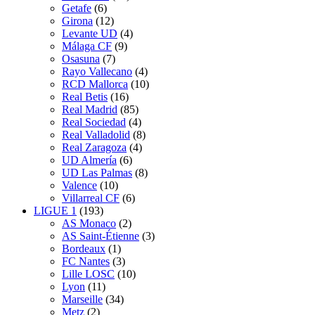
Getafe
(6)
Girona
(12)
Levante UD
(4)
Málaga CF
(9)
Osasuna
(7)
Rayo Vallecano
(4)
RCD Mallorca
(10)
Real Betis
(16)
Real Madrid
(85)
Real Sociedad
(4)
Real Valladolid
(8)
Real Zaragoza
(4)
UD Almería
(6)
UD Las Palmas
(8)
Valence
(10)
Villarreal CF
(6)
LIGUE 1
(193)
AS Monaco
(2)
AS Saint-Étienne
(3)
Bordeaux
(1)
FC Nantes
(3)
Lille LOSC
(10)
Lyon
(11)
Marseille
(34)
Metz
(2)