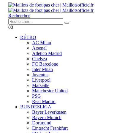
Rechercher
0
0
RÉTRO
AC Milan
Arsenal
Atletico Madrid
Chelsea
FC Barcelone
Inter Milan
Juventus
Liverpool
Marseille
Manchester United
PSG
Real Madrid
BUNDESLIGA
Bayer Leverkusen
Bayern Munich
Dortmund
Eintracht Frankfurt