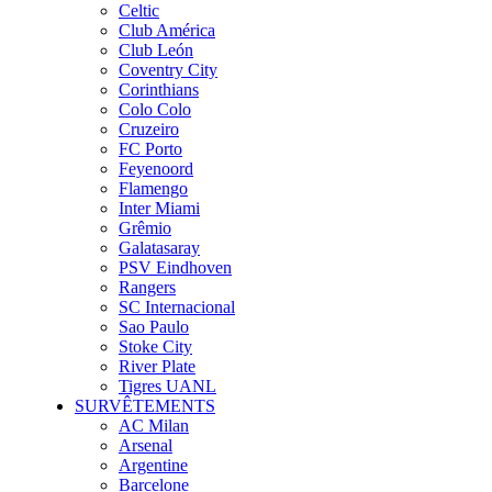
Celtic
Club América
Club León
Coventry City
Corinthians
Colo Colo
Cruzeiro
FC Porto
Feyenoord
Flamengo
Inter Miami
Grêmio
Galatasaray
PSV Eindhoven
Rangers
SC Internacional
Sao Paulo
Stoke City
River Plate
Tigres UANL
SURVÊTEMENTS
AC Milan
Arsenal
Argentine
Barcelone