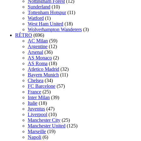
Nottingham Forest
(12)
Sunderland
(10)
Tottenham Hotspur
(11)
Watford
(1)
West Ham United
(18)
Wolverhampton Wanderers
(3)
RÉTRO
(696)
AC Milan
(59)
Argentine
(12)
Arsenal
(36)
AS Monaco
(2)
AS Roma
(18)
Atletico Madrid
(32)
Bayern Munich
(11)
Chelsea
(34)
FC Barcelone
(57)
France
(25)
Inter Milan
(39)
Italie
(18)
Juventus
(47)
Liverpool
(10)
Manchester City
(25)
Manchester United
(125)
Marseille
(19)
Napoli
(6)