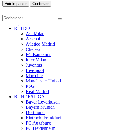
Voir le panier
Continuer
RÉTRO
AC Milan
Arsenal
Atletico Madrid
Chelsea
FC Barcelone
Inter Milan
Juventus
Liverpool
Marseille
Manchester United
PSG
Real Madrid
BUNDESLIGA
Bayer Leverkusen
Bayern Munich
Dortmund
Eintracht Frankfurt
FC Augsburg
FC Heidenheim