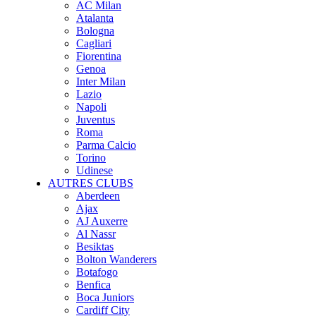
AC Milan
Atalanta
Bologna
Cagliari
Fiorentina
Genoa
Inter Milan
Lazio
Napoli
Juventus
Roma
Parma Calcio
Torino
Udinese
AUTRES CLUBS
Aberdeen
Ajax
AJ Auxerre
Al Nassr
Besiktas
Bolton Wanderers
Botafogo
Benfica
Boca Juniors
Cardiff City