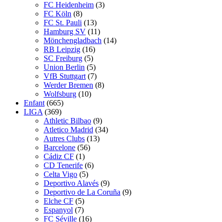
FC Heidenheim
(3)
FC Köln
(8)
FC St. Pauli
(13)
Hamburg SV
(11)
Mönchengladbach
(14)
RB Leipzig
(16)
SC Freiburg
(5)
Union Berlin
(5)
VfB Stuttgart
(7)
Werder Bremen
(8)
Wolfsburg
(10)
Enfant
(665)
LIGA
(369)
Athletic Bilbao
(9)
Atletico Madrid
(34)
Autres Clubs
(13)
Barcelone
(56)
Cádiz CF
(1)
CD Tenerife
(6)
Celta Vigo
(5)
Deportivo Alavés
(9)
Deportivo de La Coruña
(9)
Elche CF
(5)
Espanyol
(7)
FC Séville
(16)