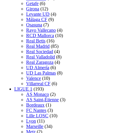
Getafe
(6)
Girona
(12)
Levante UD
(4)
Málaga CF
(9)
Osasuna
(7)
Rayo Vallecano
(4)
RCD Mallorca
(10)
Real Betis
(16)
Real Madrid
(85)
Real Sociedad
(4)
Real Valladolid
(8)
Real Zaragoza
(4)
UD Almería
(6)
UD Las Palmas
(8)
Valence
(10)
Villarreal CF
(6)
LIGUE 1
(193)
AS Monaco
(2)
AS Saint-Étienne
(3)
Bordeaux
(1)
FC Nantes
(3)
Lille LOSC
(10)
Lyon
(11)
Marseille
(34)
Metz
(2)