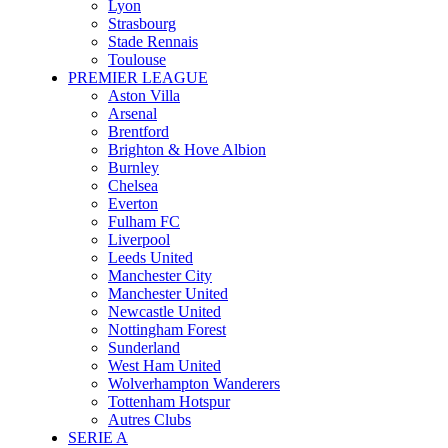
Lyon
Strasbourg
Stade Rennais
Toulouse
PREMIER LEAGUE
Aston Villa
Arsenal
Brentford
Brighton & Hove Albion
Burnley
Chelsea
Everton
Fulham FC
Liverpool
Leeds United
Manchester City
Manchester United
Newcastle United
Nottingham Forest
Sunderland
West Ham United
Wolverhampton Wanderers
Tottenham Hotspur
Autres Clubs
SERIE A