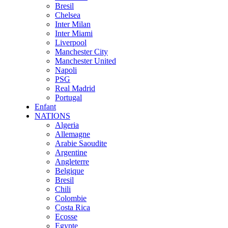
Bresil
Chelsea
Inter Milan
Inter Miami
Liverpool
Manchester City
Manchester United
Napoli
PSG
Real Madrid
Portugal
Enfant
NATIONS
Algeria
Allemagne
Arabie Saoudite
Argentine
Angleterre
Belgique
Bresil
Chili
Colombie
Costa Rica
Ecosse
Egypte