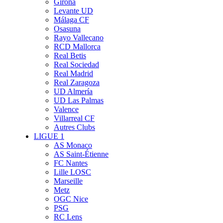
Girona
Levante UD
Málaga CF
Osasuna
Rayo Vallecano
RCD Mallorca
Real Betis
Real Sociedad
Real Madrid
Real Zaragoza
UD Almería
UD Las Palmas
Valence
Villarreal CF
Autres Clubs
LIGUE 1
AS Monaco
AS Saint-Étienne
FC Nantes
Lille LOSC
Marseille
Metz
OGC Nice
PSG
RC Lens