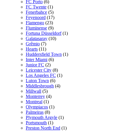
FC Porto
(6)
FC Twente
(1)
Fenerbahce
(5)
Feyenoord
(17)
Flamengo
(23)
Fluminense
(9)
Fortuna Düsseldorf
(1)
Galatasaray
(10)
Grêmio
(7)
Hearts
(11)
Huddersfield Town
(1)
Inter Miami
(6)
Junior FC
(2)
Leicester City
(8)
Los Angeles FC
(1)
Luton Town
(6)
Middlesbrough
(4)
Millwall
(5)
Monterrey
(4)
Montreal
(1)
Olympiacos
(1)
Palmeiras
(8)
Plymouth Argyle
(1)
Portsmouth
(1)
Preston North End
(1)