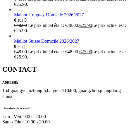
€25.90.
Maillot Uruguay Domicile 2026/2027
0
sur 5
€
48.00
Le prix initial était : €48.00.
€
25.90
Le prix actuel est :
€25.90.
Maillot Suisse Domicile 2026/2027
0
sur 5
€
48.00
Le prix initial était : €48.00.
€
25.90
Le prix actuel est :
€25.90.
CONTACT
ADRESSE:
154 guangyuanzhonglu,baiyun, 510400, guangzhou,guangdong，
china
Horaires de travail：
Lun - Ven: 9.00 - 20.00
Sam - Dim: 10.00 - 20.00