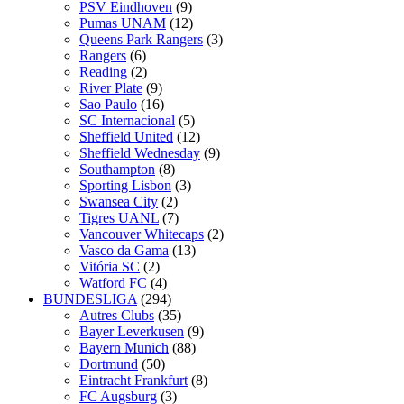
PSV Eindhoven
(9)
Pumas UNAM
(12)
Queens Park Rangers
(3)
Rangers
(6)
Reading
(2)
River Plate
(9)
Sao Paulo
(16)
SC Internacional
(5)
Sheffield United
(12)
Sheffield Wednesday
(9)
Southampton
(8)
Sporting Lisbon
(3)
Swansea City
(2)
Tigres UANL
(7)
Vancouver Whitecaps
(2)
Vasco da Gama
(13)
Vitória SC
(2)
Watford FC
(4)
BUNDESLIGA
(294)
Autres Clubs
(35)
Bayer Leverkusen
(9)
Bayern Munich
(88)
Dortmund
(50)
Eintracht Frankfurt
(8)
FC Augsburg
(3)