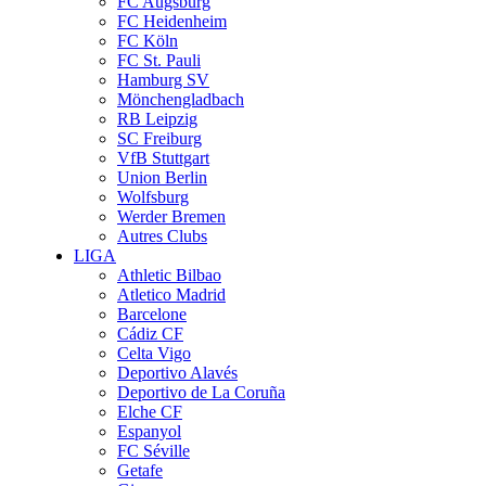
FC Augsburg
FC Heidenheim
FC Köln
FC St. Pauli
Hamburg SV
Mönchengladbach
RB Leipzig
SC Freiburg
VfB Stuttgart
Union Berlin
Wolfsburg
Werder Bremen
Autres Clubs
LIGA
Athletic Bilbao
Atletico Madrid
Barcelone
Cádiz CF
Celta Vigo
Deportivo Alavés
Deportivo de La Coruña
Elche CF
Espanyol
FC Séville
Getafe