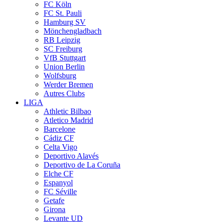
FC Köln
FC St. Pauli
Hamburg SV
Mönchengladbach
RB Leipzig
SC Freiburg
VfB Stuttgart
Union Berlin
Wolfsburg
Werder Bremen
Autres Clubs
LIGA
Athletic Bilbao
Atletico Madrid
Barcelone
Cádiz CF
Celta Vigo
Deportivo Alavés
Deportivo de La Coruña
Elche CF
Espanyol
FC Séville
Getafe
Girona
Levante UD