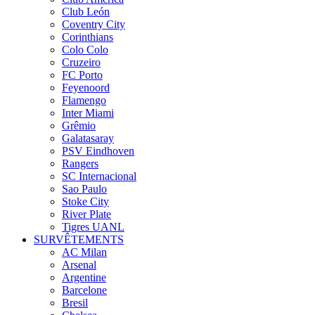
Club León
Coventry City
Corinthians
Colo Colo
Cruzeiro
FC Porto
Feyenoord
Flamengo
Inter Miami
Grêmio
Galatasaray
PSV Eindhoven
Rangers
SC Internacional
Sao Paulo
Stoke City
River Plate
Tigres UANL
SURVÊTEMENTS
AC Milan
Arsenal
Argentine
Barcelone
Bresil