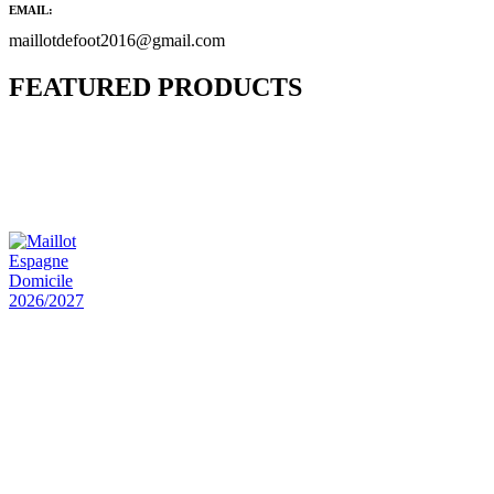
EMAIL:
maillotdefoot2016@gmail.com
FEATURED PRODUCTS
Maillot Bresil Domicile 2026/2027
€
48.00
Le prix initial était : €48.00.
€
25.90
Le prix
actuel est : €25.90.
Maillot Espagne Domicile 2026/2027
€
48.00
Le prix initial était : €48.00.
€
25.90
Le prix
actuel est : €25.90.
Maillot France Domicile 2026/2027
€
48.00
Le prix initial était : €48.00.
€
25.90
Le prix