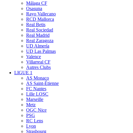
Málaga CF
Osasuna
Rayo Vallecano
RCD Mallorca
Real Betis
Real Sociedad
Real Madrid
Real Zaragoza
UD Almería
UD Las Palmas
Valence
Villarreal CF
Autres Clubs
LIGUE 1
AS Monaco
AS Saint-Étienne
FC Nantes
Lille LOSC
Marseille
Metz
OGC Nice
PSG
RC Lens
Lyon
Strasbourg