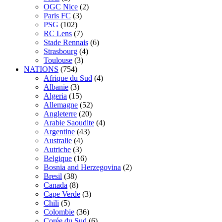
OGC Nice
(2)
Paris FC
(3)
PSG
(102)
RC Lens
(7)
Stade Rennais
(6)
Strasbourg
(4)
Toulouse
(3)
NATIONS
(754)
Afrique du Sud
(4)
Albanie
(3)
Algeria
(15)
Allemagne
(52)
Angleterre
(20)
Arabie Saoudite
(4)
Argentine
(43)
Australie
(4)
Autriche
(3)
Belgique
(16)
Bosnia and Herzegovina
(2)
Bresil
(38)
Canada
(8)
Cape Verde
(3)
Chili
(5)
Colombie
(36)
Corée du Sud
(6)