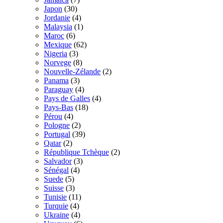
Japon
(30)
Jordanie
(4)
Malaysia
(1)
Maroc
(6)
Mexique
(62)
Nigeria
(3)
Norvege
(8)
Nouvelle-Zélande
(2)
Panama
(3)
Paraguay
(4)
Pays de Galles
(4)
Pays-Bas
(18)
Pérou
(4)
Pologne
(2)
Portugal
(39)
Qatar
(2)
République Tchèque
(2)
Salvador
(3)
Sénégal
(4)
Suede
(5)
Suisse
(3)
Tunisie
(11)
Turquie
(4)
Ukraine
(4)