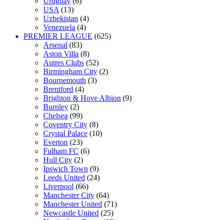
Uruguay
(6)
USA
(13)
Uzbekistan
(4)
Venezuela
(4)
PREMIER LEAGUE
(625)
Arsenal
(83)
Aston Villa
(8)
Autres Clubs
(52)
Birmingham City
(2)
Bournemouth
(3)
Brentford
(4)
Brighton & Hove Albion
(9)
Burnley
(2)
Chelsea
(99)
Coventry City
(8)
Crystal Palace
(10)
Everton
(23)
Fulham FC
(6)
Hull City
(2)
Ipswich Town
(9)
Leeds United
(24)
Liverpool
(66)
Manchester City
(64)
Manchester United
(71)
Newcastle United
(25)