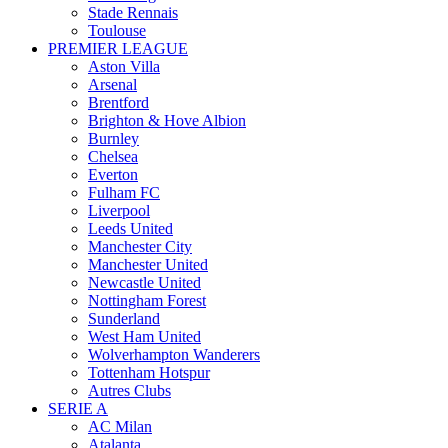
Stade Rennais
Toulouse
PREMIER LEAGUE
Aston Villa
Arsenal
Brentford
Brighton & Hove Albion
Burnley
Chelsea
Everton
Fulham FC
Liverpool
Leeds United
Manchester City
Manchester United
Newcastle United
Nottingham Forest
Sunderland
West Ham United
Wolverhampton Wanderers
Tottenham Hotspur
Autres Clubs
SERIE A
AC Milan
Atalanta