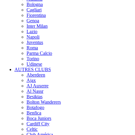
Bologna
Cagliari
Fiorentina
Genoa
Inter Milan
Lazio
Napoli
Juventus
Roma
Parma Calcio
Torino
Udinese
AUTRES CLUBS
Aberdeen
Ajax
AJ Auxerre
Al Nassr
Besiktas
Bolton Wanderers
Botafogo
Benfica
Boca Juniors
Cardiff City
Celtic
Club América