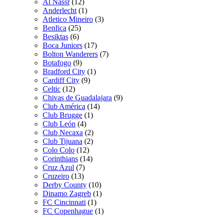
Al Nassr
(12)
Anderlecht
(1)
Atletico Mineiro
(3)
Benfica
(25)
Besiktas
(6)
Boca Juniors
(17)
Bolton Wanderers
(7)
Botafogo
(9)
Bradford City
(1)
Cardiff City
(9)
Celtic
(12)
Chivas de Guadalajara
(9)
Club América
(14)
Club Brugge
(1)
Club León
(4)
Club Necaxa
(2)
Club Tijuana
(2)
Colo Colo
(12)
Corinthians
(14)
Cruz Azul
(7)
Cruzeiro
(13)
Derby County
(10)
Dinamo Zagreb
(1)
FC Cincinnati
(1)
FC Copenhague
(1)