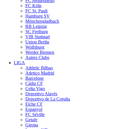
FC Heidenheim
FC Köln
FC St. Pauli
Hamburg SV
Mönchengladbach
RB Leipzig
SC Freiburg
VfB Stuttgart
Union Berlin
Wolfsburg
Werder Bremen
Autres Clubs
LIGA
Athletic Bilbao
Atletico Madrid
Barcelone
Cádiz CF
Celta Vigo
Deportivo Alavés
Deportivo de La Coruña
Elche CF
Espanyol
FC Séville
Getafe
Girona