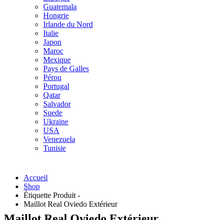
Guatemala
Hongrie
Irlande du Nord
Italie
Japon
Maroc
Mexique
Pays de Galles
Pérou
Portugal
Qatar
Salvador
Suede
Ukraine
USA
Venezuela
Tunisie
Accueil
Shop
Étiquette Produit -
Maillot Real Oviedo Extérieur
Maillot Real Oviedo Extérieur