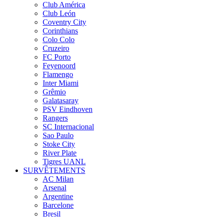
Club América
Club León
Coventry City
Corinthians
Colo Colo
Cruzeiro
FC Porto
Feyenoord
Flamengo
Inter Miami
Grêmio
Galatasaray
PSV Eindhoven
Rangers
SC Internacional
Sao Paulo
Stoke City
River Plate
Tigres UANL
SURVÊTEMENTS
AC Milan
Arsenal
Argentine
Barcelone
Bresil