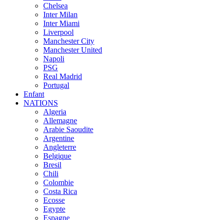
Chelsea
Inter Milan
Inter Miami
Liverpool
Manchester City
Manchester United
Napoli
PSG
Real Madrid
Portugal
Enfant
NATIONS
Algeria
Allemagne
Arabie Saoudite
Argentine
Angleterre
Belgique
Bresil
Chili
Colombie
Costa Rica
Ecosse
Egypte
Espagne