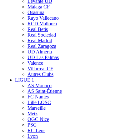
Levante UD
Málaga CF
Osasuna
Rayo Vallecano
RCD Mallorca
Real Betis
Real Sociedad
Real Madrid
Real Zaragoza
UD Almería
UD Las Palmas
Valence
Villarreal CF
Autres Clubs
LIGUE 1
AS Monaco
AS Saint-Étienne
FC Nantes
Lille LOSC
Marseille
Metz
OGC Nice
PSG
RC Lens
Lyon