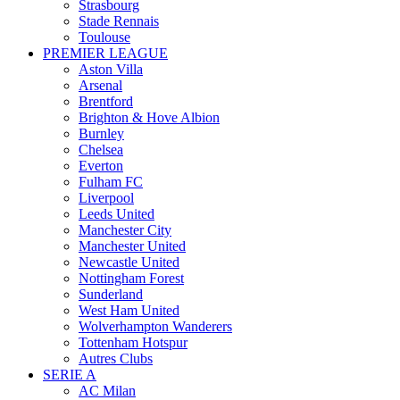
Strasbourg
Stade Rennais
Toulouse
PREMIER LEAGUE
Aston Villa
Arsenal
Brentford
Brighton & Hove Albion
Burnley
Chelsea
Everton
Fulham FC
Liverpool
Leeds United
Manchester City
Manchester United
Newcastle United
Nottingham Forest
Sunderland
West Ham United
Wolverhampton Wanderers
Tottenham Hotspur
Autres Clubs
SERIE A
AC Milan