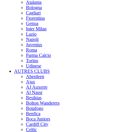
Atalanta
Bologna
Cagliari
Fiorentina
Genoa
Inter Milan
Lazio
Napoli
Juventus
Roma
Parma Calcio
Torino
Udinese
AUTRES CLUBS
Aberdeen
Ajax
AJ Auxerre
Al Nassr
Besiktas
Bolton Wanderers
Botafogo
Benfica
Boca Juniors
Cardiff City
Celtic