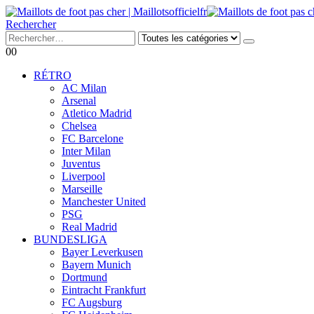
Rechercher
0
0
RÉTRO
AC Milan
Arsenal
Atletico Madrid
Chelsea
FC Barcelone
Inter Milan
Juventus
Liverpool
Marseille
Manchester United
PSG
Real Madrid
BUNDESLIGA
Bayer Leverkusen
Bayern Munich
Dortmund
Eintracht Frankfurt
FC Augsburg