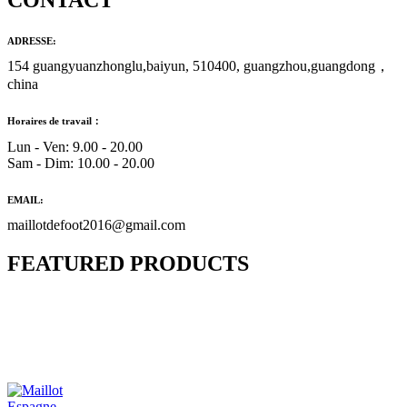
CONTACT
ADRESSE:
154 guangyuanzhonglu,baiyun, 510400, guangzhou,guangdong，
china
Horaires de travail：
Lun - Ven: 9.00 - 20.00
Sam - Dim: 10.00 - 20.00
EMAIL:
maillotdefoot2016@gmail.com
FEATURED PRODUCTS
Maillot Bresil Domicile 2026/2027
€
48.00
Le prix initial était : €48.00.
€
25.90
Le prix
actuel est : €25.90.