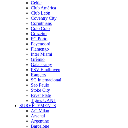
Celtic
Club América
Club León
Coventry City
Corinthians
Colo Colo
Cruzeiro
FC Porto
Feyenoord
Flamengo
Inter Miami
Grêmio
Galatasaray
PSV Eindhoven
Rangers
SC Internacional
Sao Paulo
Stoke City
River Plate
Tigres UANL
SURVÊTEMENTS
AC Milan
Arsenal
Argentine
Barcelone