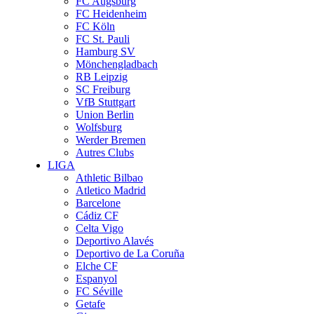
FC Augsburg
FC Heidenheim
FC Köln
FC St. Pauli
Hamburg SV
Mönchengladbach
RB Leipzig
SC Freiburg
VfB Stuttgart
Union Berlin
Wolfsburg
Werder Bremen
Autres Clubs
LIGA
Athletic Bilbao
Atletico Madrid
Barcelone
Cádiz CF
Celta Vigo
Deportivo Alavés
Deportivo de La Coruña
Elche CF
Espanyol
FC Séville
Getafe