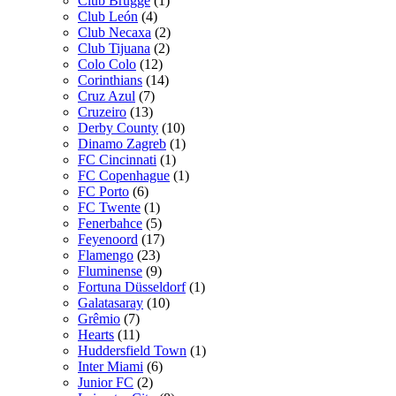
Club Brugge
(1)
Club León
(4)
Club Necaxa
(2)
Club Tijuana
(2)
Colo Colo
(12)
Corinthians
(14)
Cruz Azul
(7)
Cruzeiro
(13)
Derby County
(10)
Dinamo Zagreb
(1)
FC Cincinnati
(1)
FC Copenhague
(1)
FC Porto
(6)
FC Twente
(1)
Fenerbahce
(5)
Feyenoord
(17)
Flamengo
(23)
Fluminense
(9)
Fortuna Düsseldorf
(1)
Galatasaray
(10)
Grêmio
(7)
Hearts
(11)
Huddersfield Town
(1)
Inter Miami
(6)
Junior FC
(2)