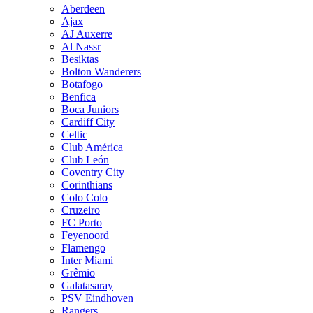
Aberdeen
Ajax
AJ Auxerre
Al Nassr
Besiktas
Bolton Wanderers
Botafogo
Benfica
Boca Juniors
Cardiff City
Celtic
Club América
Club León
Coventry City
Corinthians
Colo Colo
Cruzeiro
FC Porto
Feyenoord
Flamengo
Inter Miami
Grêmio
Galatasaray
PSV Eindhoven
Rangers