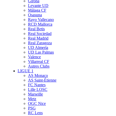
Girona
Levante UD
Málaga CF
Osasuna
Rayo Vallecano
RCD Mallorca
Real Betis
Real Sociedad
Real Madrid
Real Zaragoza
UD Almería
UD Las Palmas
Valence
Villarreal CF
Autres Clubs
LIGUE 1
AS Monaco
AS Saint-Étienne
FC Nantes
Lille LOSC
Marseille
Metz
OGC Nice
PSG
RC Lens