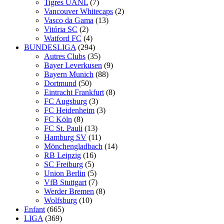
Tigres UANL
(7)
Vancouver Whitecaps
(2)
Vasco da Gama
(13)
Vitória SC
(2)
Watford FC
(4)
BUNDESLIGA
(294)
Autres Clubs
(35)
Bayer Leverkusen
(9)
Bayern Munich
(88)
Dortmund
(50)
Eintracht Frankfurt
(8)
FC Augsburg
(3)
FC Heidenheim
(3)
FC Köln
(8)
FC St. Pauli
(13)
Hamburg SV
(11)
Mönchengladbach
(14)
RB Leipzig
(16)
SC Freiburg
(5)
Union Berlin
(5)
VfB Stuttgart
(7)
Werder Bremen
(8)
Wolfsburg
(10)
Enfant
(665)
LIGA
(369)