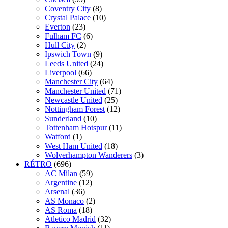
Coventry City
(8)
Crystal Palace
(10)
Everton
(23)
Fulham FC
(6)
Hull City
(2)
Ipswich Town
(9)
Leeds United
(24)
Liverpool
(66)
Manchester City
(64)
Manchester United
(71)
Newcastle United
(25)
Nottingham Forest
(12)
Sunderland
(10)
Tottenham Hotspur
(11)
Watford
(1)
West Ham United
(18)
Wolverhampton Wanderers
(3)
RÉTRO
(696)
AC Milan
(59)
Argentine
(12)
Arsenal
(36)
AS Monaco
(2)
AS Roma
(18)
Atletico Madrid
(32)