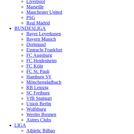
Liverpool
Marseille
Manchester United
PSG
Real Madrid
BUNDESLIGA
Bayer Leverkusen
Bayern Munich
Dortmund
Eintracht Frankfurt
FC Augsburg
FC Heidenheim
FC Köln
FC St. Pauli
Hamburg SV
Mönchengladbach
RB Leipzig
SC Freiburg
VfB Stuttgart
Union Berlin
Wolfsburg
Werder Bremen
Autres Clubs
LIGA
Athletic Bilbao