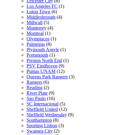
Leicester City
(8)
Los Angeles FC
(1)
Luton Town
(6)
Middlesbrough
(4)
Millwall
(5)
Monterrey
(4)
Montreal
(1)
Olympiacos
(1)
Palmeiras
(8)
Plymouth Argyle
(1)
Portsmouth
(1)
Preston North End
(1)
PSV Eindhoven
(9)
Pumas UNAM
(12)
Queens Park Rangers
(3)
Rangers
(6)
Reading
(2)
River Plate
(9)
Sao Paulo
(16)
SC Internacional
(5)
Sheffield United
(12)
Sheffield Wednesday
(9)
Southampton
(8)
Sporting Lisbon
(3)
Swansea City
(2)