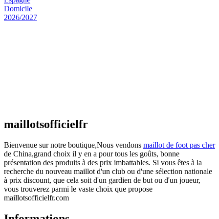
Maillot Espagne Domicile 2026/2027
€
48.00
Le prix initial était : €48.00.
€
25.90
Le prix
actuel est : €25.90.
Maillot France Domicile 2026/2027
€
48.00
Le prix initial était : €48.00.
€
25.90
Le prix
actuel est : €25.90.
maillotsofficielfr
Bienvenue sur notre boutique,Nous vendons
maillot de foot pas cher
de China,grand choix il y en a pour tous les goûts, bonne
présentation des produits à des prix imbattables. Si vous êtes à la
recherche du nouveau maillot d'un club ou d'une sélection nationale
à prix discount, que cela soit d'un gardien de but ou d'un joueur,
vous trouverez parmi le vaste choix que propose
maillotsofficielfr.com
Informations