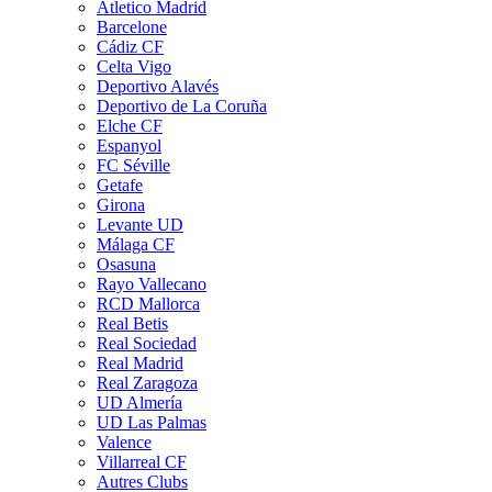
Atletico Madrid
Barcelone
Cádiz CF
Celta Vigo
Deportivo Alavés
Deportivo de La Coruña
Elche CF
Espanyol
FC Séville
Getafe
Girona
Levante UD
Málaga CF
Osasuna
Rayo Vallecano
RCD Mallorca
Real Betis
Real Sociedad
Real Madrid
Real Zaragoza
UD Almería
UD Las Palmas
Valence
Villarreal CF
Autres Clubs