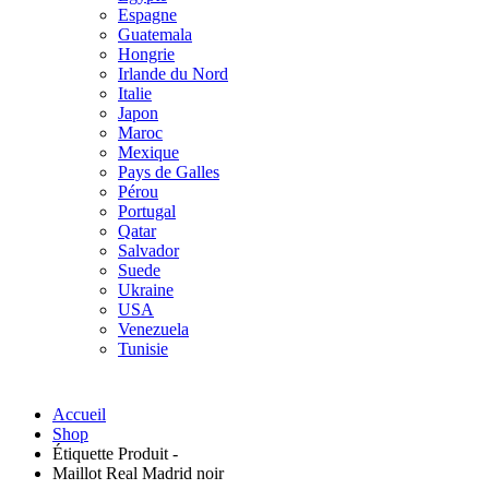
Espagne
Guatemala
Hongrie
Irlande du Nord
Italie
Japon
Maroc
Mexique
Pays de Galles
Pérou
Portugal
Qatar
Salvador
Suede
Ukraine
USA
Venezuela
Tunisie
Accueil
Shop
Étiquette Produit -
Maillot Real Madrid noir