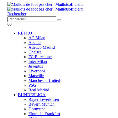
Rechercher
0
0
RÉTRO
AC Milan
Arsenal
Atletico Madrid
Chelsea
FC Barcelone
Inter Milan
Juventus
Liverpool
Marseille
Manchester United
PSG
Real Madrid
BUNDESLIGA
Bayer Leverkusen
Bayern Munich
Dortmund
Eintracht Frankfurt