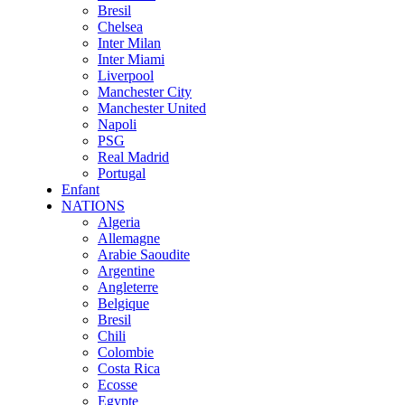
Bresil
Chelsea
Inter Milan
Inter Miami
Liverpool
Manchester City
Manchester United
Napoli
PSG
Real Madrid
Portugal
Enfant
NATIONS
Algeria
Allemagne
Arabie Saoudite
Argentine
Angleterre
Belgique
Bresil
Chili
Colombie
Costa Rica
Ecosse
Egypte