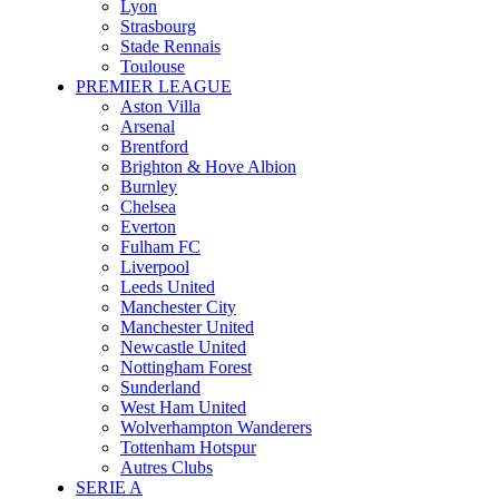
Lyon
Strasbourg
Stade Rennais
Toulouse
PREMIER LEAGUE
Aston Villa
Arsenal
Brentford
Brighton & Hove Albion
Burnley
Chelsea
Everton
Fulham FC
Liverpool
Leeds United
Manchester City
Manchester United
Newcastle United
Nottingham Forest
Sunderland
West Ham United
Wolverhampton Wanderers
Tottenham Hotspur
Autres Clubs
SERIE A