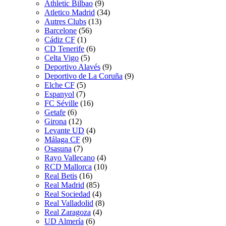
Athletic Bilbao
(9)
Atletico Madrid
(34)
Autres Clubs
(13)
Barcelone
(56)
Cádiz CF
(1)
CD Tenerife
(6)
Celta Vigo
(5)
Deportivo Alavés
(9)
Deportivo de La Coruña
(9)
Elche CF
(5)
Espanyol
(7)
FC Séville
(16)
Getafe
(6)
Girona
(12)
Levante UD
(4)
Málaga CF
(9)
Osasuna
(7)
Rayo Vallecano
(4)
RCD Mallorca
(10)
Real Betis
(16)
Real Madrid
(85)
Real Sociedad
(4)
Real Valladolid
(8)
Real Zaragoza
(4)
UD Almería
(6)