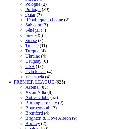
Pologne
(2)
Portugal
(39)
Qatar
(2)
République Tchèque
(2)
Salvador
(3)
Sénégal
(4)
Suede
(5)
Suisse
(3)
Tunisie
(11)
Turquie
(4)
Ukraine
(4)
Uruguay
(6)
USA
(13)
Uzbekistan
(4)
Venezuela
(4)
PREMIER LEAGUE
(625)
Arsenal
(83)
Aston Villa
(8)
Autres Clubs
(52)
Birmingham City
(2)
Bournemouth
(3)
Brentford
(4)
Brighton & Hove Albion
(9)
Burnley
(2)
Chelsea
(99)