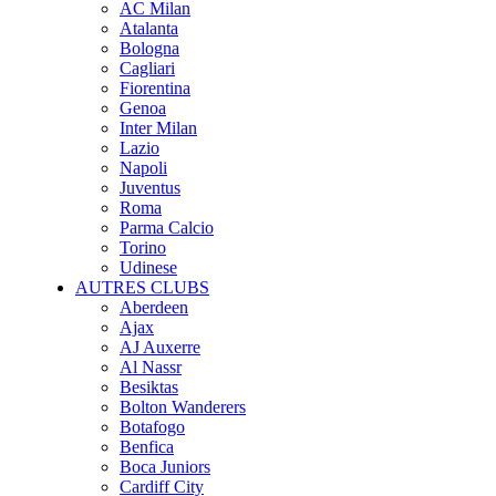
AC Milan
Atalanta
Bologna
Cagliari
Fiorentina
Genoa
Inter Milan
Lazio
Napoli
Juventus
Roma
Parma Calcio
Torino
Udinese
AUTRES CLUBS
Aberdeen
Ajax
AJ Auxerre
Al Nassr
Besiktas
Bolton Wanderers
Botafogo
Benfica
Boca Juniors
Cardiff City