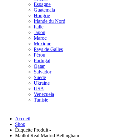
Espagne
Guatemala
Hongrie
Irlande du Nord
Italie
Japon
Maroc
Mexique
Pays de Galles
Pérou
Portugal
Qatar
Salvador
Suede
Ukraine
USA
Venezuela
Tunisie
Accueil
Shop
Étiquette Produit -
Maillot Real Madrid Bellingham