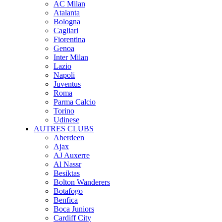
AC Milan
Atalanta
Bologna
Cagliari
Fiorentina
Genoa
Inter Milan
Lazio
Napoli
Juventus
Roma
Parma Calcio
Torino
Udinese
AUTRES CLUBS
Aberdeen
Ajax
AJ Auxerre
Al Nassr
Besiktas
Bolton Wanderers
Botafogo
Benfica
Boca Juniors
Cardiff City