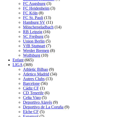
FC Augsburg
(3)
FC Heidenheim
(3)
FC Köln
(8)
FC St. Pauli
(13)
Hamburg SV
(11)
Mönchengladbach
(14)
RB Leipzig
(16)
SC Freiburg
(5)
Union Berlin
(5)
VfB Stuttgart
(7)
Werder Bremen
(8)
Wolfsburg
(10)
Enfant
(665)
LIGA
(369)
Athletic Bilbao
(9)
Atletico Madrid
(34)
Autres Clubs
(13)
Barcelone
(56)
Cádiz CF
(1)
CD Tenerife
(6)
Celta Vigo
(5)
Deportivo Alavés
(9)
Deportivo de La Coruña
(9)
Elche CF
(5)
Espanyol
(7)