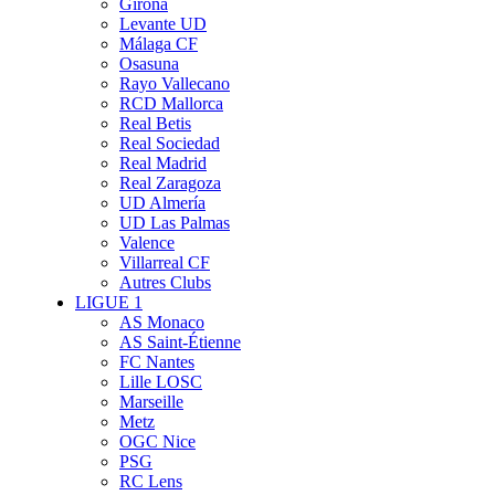
Girona
Levante UD
Málaga CF
Osasuna
Rayo Vallecano
RCD Mallorca
Real Betis
Real Sociedad
Real Madrid
Real Zaragoza
UD Almería
UD Las Palmas
Valence
Villarreal CF
Autres Clubs
LIGUE 1
AS Monaco
AS Saint-Étienne
FC Nantes
Lille LOSC
Marseille
Metz
OGC Nice
PSG
RC Lens