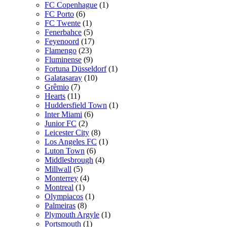
FC Copenhague
(1)
FC Porto
(6)
FC Twente
(1)
Fenerbahce
(5)
Feyenoord
(17)
Flamengo
(23)
Fluminense
(9)
Fortuna Düsseldorf
(1)
Galatasaray
(10)
Grêmio
(7)
Hearts
(11)
Huddersfield Town
(1)
Inter Miami
(6)
Junior FC
(2)
Leicester City
(8)
Los Angeles FC
(1)
Luton Town
(6)
Middlesbrough
(4)
Millwall
(5)
Monterrey
(4)
Montreal
(1)
Olympiacos
(1)
Palmeiras
(8)
Plymouth Argyle
(1)
Portsmouth
(1)