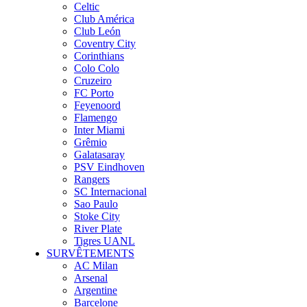
Celtic
Club América
Club León
Coventry City
Corinthians
Colo Colo
Cruzeiro
FC Porto
Feyenoord
Flamengo
Inter Miami
Grêmio
Galatasaray
PSV Eindhoven
Rangers
SC Internacional
Sao Paulo
Stoke City
River Plate
Tigres UANL
SURVÊTEMENTS
AC Milan
Arsenal
Argentine
Barcelone