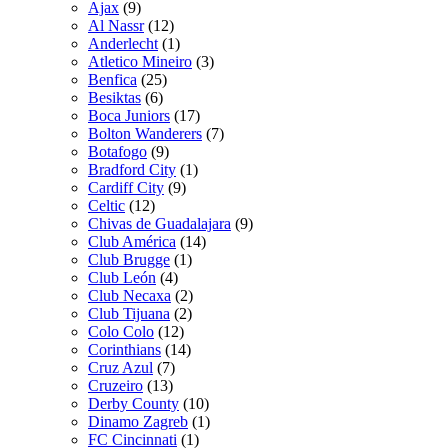
Ajax
(9)
Al Nassr
(12)
Anderlecht
(1)
Atletico Mineiro
(3)
Benfica
(25)
Besiktas
(6)
Boca Juniors
(17)
Bolton Wanderers
(7)
Botafogo
(9)
Bradford City
(1)
Cardiff City
(9)
Celtic
(12)
Chivas de Guadalajara
(9)
Club América
(14)
Club Brugge
(1)
Club León
(4)
Club Necaxa
(2)
Club Tijuana
(2)
Colo Colo
(12)
Corinthians
(14)
Cruz Azul
(7)
Cruzeiro
(13)
Derby County
(10)
Dinamo Zagreb
(1)
FC Cincinnati
(1)