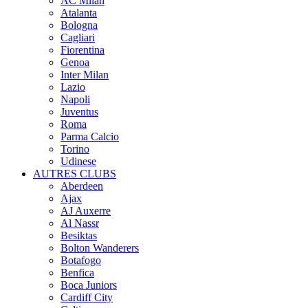
AC Milan
Atalanta
Bologna
Cagliari
Fiorentina
Genoa
Inter Milan
Lazio
Napoli
Juventus
Roma
Parma Calcio
Torino
Udinese
AUTRES CLUBS
Aberdeen
Ajax
AJ Auxerre
Al Nassr
Besiktas
Bolton Wanderers
Botafogo
Benfica
Boca Juniors
Cardiff City