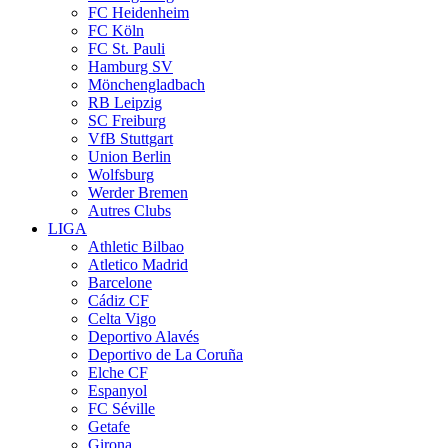
FC Heidenheim
FC Köln
FC St. Pauli
Hamburg SV
Mönchengladbach
RB Leipzig
SC Freiburg
VfB Stuttgart
Union Berlin
Wolfsburg
Werder Bremen
Autres Clubs
LIGA
Athletic Bilbao
Atletico Madrid
Barcelone
Cádiz CF
Celta Vigo
Deportivo Alavés
Deportivo de La Coruña
Elche CF
Espanyol
FC Séville
Getafe
Girona