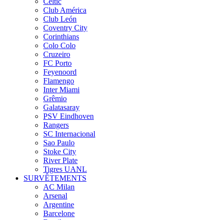
Celtic
Club América
Club León
Coventry City
Corinthians
Colo Colo
Cruzeiro
FC Porto
Feyenoord
Flamengo
Inter Miami
Grêmio
Galatasaray
PSV Eindhoven
Rangers
SC Internacional
Sao Paulo
Stoke City
River Plate
Tigres UANL
SURVÊTEMENTS
AC Milan
Arsenal
Argentine
Barcelone