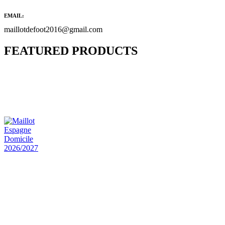
EMAIL:
maillotdefoot2016@gmail.com
FEATURED PRODUCTS
Maillot Bresil Domicile 2026/2027
€
48.00
Le prix initial était : €48.00.
€
25.90
Le prix
actuel est : €25.90.
Maillot Espagne Domicile 2026/2027
€
48.00
Le prix initial était : €48.00.
€
25.90
Le prix
actuel est : €25.90.
Maillot France Domicile 2026/2027