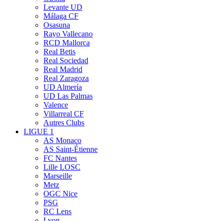
Levante UD
Málaga CF
Osasuna
Rayo Vallecano
RCD Mallorca
Real Betis
Real Sociedad
Real Madrid
Real Zaragoza
UD Almería
UD Las Palmas
Valence
Villarreal CF
Autres Clubs
LIGUE 1
AS Monaco
AS Saint-Étienne
FC Nantes
Lille LOSC
Marseille
Metz
OGC Nice
PSG
RC Lens
Lyon