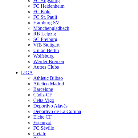
FC Augsburg
FC Heidenheim
FC Köln
FC St. Pauli
Hamburg SV
Mönchengladbach
RB Leipzig
SC Freiburg
VfB Stuttgart
Union Berlin
Wolfsburg
Werder Bremen
Autres Clubs
LIGA
Athletic Bilbao
Atletico Madrid
Barcelone
Cádiz CF
Celta Vigo
Deportivo Alavés
Deportivo de La Coruña
Elche CF
Espanyol
FC Séville
Getafe