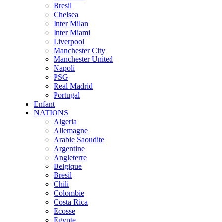
Bresil
Chelsea
Inter Milan
Inter Miami
Liverpool
Manchester City
Manchester United
Napoli
PSG
Real Madrid
Portugal
Enfant
NATIONS
Algeria
Allemagne
Arabie Saoudite
Argentine
Angleterre
Belgique
Bresil
Chili
Colombie
Costa Rica
Ecosse
Egypte