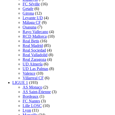
FC Séville
(16)
Getafe
(6)
Girona
(12)
Levante UD
(4)
Málaga CF
(9)
Osasuna
(7)
Rayo Vallecano
(4)
RCD Mallorca
(10)
Real Betis
(16)
Real Madrid
(85)
Real Sociedad
(4)
Real Valladolid
(8)
Real Zaragoza
(4)
UD Almería
(6)
UD Las Palmas
(8)
Valence
(10)
Villarreal CF
(6)
LIGUE 1
(193)
AS Monaco
(2)
AS Saint-Étienne
(3)
Bordeaux
(1)
FC Nantes
(3)
Lille LOSC
(10)
Lyon
(11)
Marseille
(34)