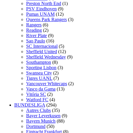
Preston North End
(1)
PSV Eindhoven
(9)
Pumas UNAM
(12)
Queens Park Rangers
(3)
Rangers
(6)
Reading
(2)
River Plate
(9)
Sao Paulo
(16)
SC Internacional
(5)
Sheffield United
(12)
Sheffield Wednesday
(9)
Southampton
(8)
Sporting Lisbon
(3)
Swansea City
(2)
Tigres UANL
(7)
Vancouver Whitecaps
(2)
Vasco da Gama
(13)
Vitória SC
(2)
Watford FC
(4)
BUNDESLIGA
(294)
Autres Clubs
(35)
Bayer Leverkusen
(9)
Bayern Munich
(88)
Dortmund
(50)
Eintracht Frankfurt
(8)