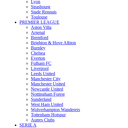
Lyon
Strasbourg
Stade Rennais
Toulouse
PREMIER LEAGUE
Aston Villa
Arsenal
Brentford
Brighton & Hove Albion
Burnley
Chelsea
Everton
Fulham FC
Liverpool
Leeds United
Manchester City
Manchester United
Newcastle United
Nottingham Forest
Sunderland
West Ham United
Wolverhampton Wanderers
Tottenham Hotspur
Autres Clubs
SERIE A