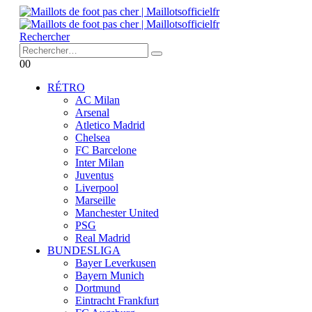
Rechercher
0
0
RÉTRO
AC Milan
Arsenal
Atletico Madrid
Chelsea
FC Barcelone
Inter Milan
Juventus
Liverpool
Marseille
Manchester United
PSG
Real Madrid
BUNDESLIGA
Bayer Leverkusen
Bayern Munich
Dortmund
Eintracht Frankfurt