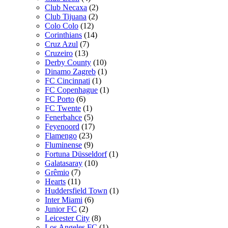
Club Necaxa
(2)
Club Tijuana
(2)
Colo Colo
(12)
Corinthians
(14)
Cruz Azul
(7)
Cruzeiro
(13)
Derby County
(10)
Dinamo Zagreb
(1)
FC Cincinnati
(1)
FC Copenhague
(1)
FC Porto
(6)
FC Twente
(1)
Fenerbahce
(5)
Feyenoord
(17)
Flamengo
(23)
Fluminense
(9)
Fortuna Düsseldorf
(1)
Galatasaray
(10)
Grêmio
(7)
Hearts
(11)
Huddersfield Town
(1)
Inter Miami
(6)
Junior FC
(2)
Leicester City
(8)
Los Angeles FC
(1)