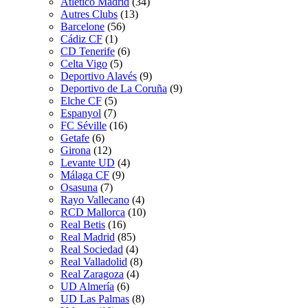
Atletico Madrid
(34)
Autres Clubs
(13)
Barcelone
(56)
Cádiz CF
(1)
CD Tenerife
(6)
Celta Vigo
(5)
Deportivo Alavés
(9)
Deportivo de La Coruña
(9)
Elche CF
(5)
Espanyol
(7)
FC Séville
(16)
Getafe
(6)
Girona
(12)
Levante UD
(4)
Málaga CF
(9)
Osasuna
(7)
Rayo Vallecano
(4)
RCD Mallorca
(10)
Real Betis
(16)
Real Madrid
(85)
Real Sociedad
(4)
Real Valladolid
(8)
Real Zaragoza
(4)
UD Almería
(6)
UD Las Palmas
(8)