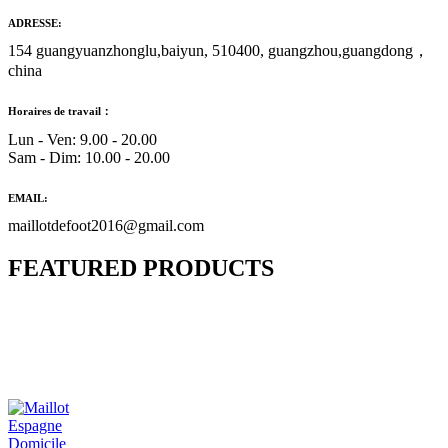
ADRESSE:
154 guangyuanzhonglu,baiyun, 510400, guangzhou,guangdong，
china
Horaires de travail：
Lun - Ven: 9.00 - 20.00
Sam - Dim: 10.00 - 20.00
EMAIL:
maillotdefoot2016@gmail.com
FEATURED PRODUCTS
Maillot Bresil Domicile 2026/2027
€
48.00
Le prix initial était : €48.00.
€
25.90
Le prix
actuel est : €25.90.