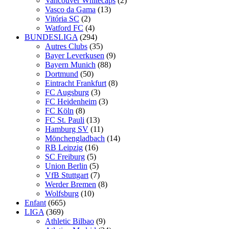
Vancouver Whitecaps
(2)
Vasco da Gama
(13)
Vitória SC
(2)
Watford FC
(4)
BUNDESLIGA
(294)
Autres Clubs
(35)
Bayer Leverkusen
(9)
Bayern Munich
(88)
Dortmund
(50)
Eintracht Frankfurt
(8)
FC Augsburg
(3)
FC Heidenheim
(3)
FC Köln
(8)
FC St. Pauli
(13)
Hamburg SV
(11)
Mönchengladbach
(14)
RB Leipzig
(16)
SC Freiburg
(5)
Union Berlin
(5)
VfB Stuttgart
(7)
Werder Bremen
(8)
Wolfsburg
(10)
Enfant
(665)
LIGA
(369)
Athletic Bilbao
(9)