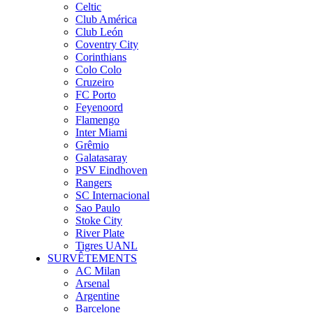
Celtic
Club América
Club León
Coventry City
Corinthians
Colo Colo
Cruzeiro
FC Porto
Feyenoord
Flamengo
Inter Miami
Grêmio
Galatasaray
PSV Eindhoven
Rangers
SC Internacional
Sao Paulo
Stoke City
River Plate
Tigres UANL
SURVÊTEMENTS
AC Milan
Arsenal
Argentine
Barcelone