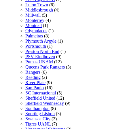
Luton Town
(6)
Middlesbrough
(4)
Millwall
(5)
Monterrey
(4)
Montreal
(1)
Olympiacos
(1)
Palmeiras
(8)
Plymouth Argyle
(1)
Portsmouth
(1)
Preston North End
(1)
PSV Eindhoven
(9)
Pumas UNAM
(12)
Queens Park Rangers
(3)
Rangers
(6)
Reading
(2)
River Plate
(9)
Sao Paulo
(16)
SC Internacional
(5)
Sheffield United
(12)
Sheffield Wednesday
(9)
Southampton
(8)
Sporting Lisbon
(3)
Swansea City
(2)
Tigres UANL
(7)