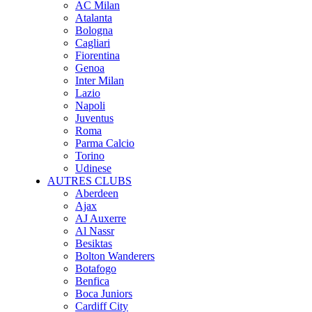
AC Milan
Atalanta
Bologna
Cagliari
Fiorentina
Genoa
Inter Milan
Lazio
Napoli
Juventus
Roma
Parma Calcio
Torino
Udinese
AUTRES CLUBS
Aberdeen
Ajax
AJ Auxerre
Al Nassr
Besiktas
Bolton Wanderers
Botafogo
Benfica
Boca Juniors
Cardiff City