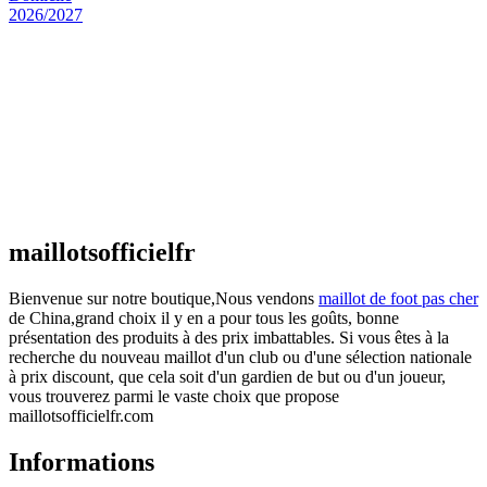
Maillot Espagne Domicile 2026/2027
€
48.00
Le prix initial était : €48.00.
€
25.90
Le prix
actuel est : €25.90.
Maillot France Domicile 2026/2027
€
48.00
Le prix initial était : €48.00.
€
25.90
Le prix
actuel est : €25.90.
maillotsofficielfr
Bienvenue sur notre boutique,Nous vendons
maillot de foot pas cher
de China,grand choix il y en a pour tous les goûts, bonne
présentation des produits à des prix imbattables. Si vous êtes à la
recherche du nouveau maillot d'un club ou d'une sélection nationale
à prix discount, que cela soit d'un gardien de but ou d'un joueur,
vous trouverez parmi le vaste choix que propose
maillotsofficielfr.com
Informations