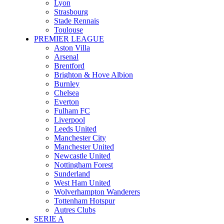
Lyon
Strasbourg
Stade Rennais
Toulouse
PREMIER LEAGUE
Aston Villa
Arsenal
Brentford
Brighton & Hove Albion
Burnley
Chelsea
Everton
Fulham FC
Liverpool
Leeds United
Manchester City
Manchester United
Newcastle United
Nottingham Forest
Sunderland
West Ham United
Wolverhampton Wanderers
Tottenham Hotspur
Autres Clubs
SERIE A