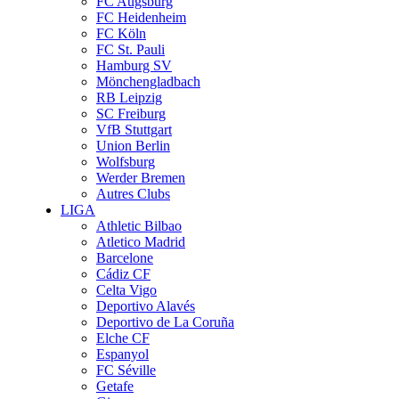
FC Augsburg
FC Heidenheim
FC Köln
FC St. Pauli
Hamburg SV
Mönchengladbach
RB Leipzig
SC Freiburg
VfB Stuttgart
Union Berlin
Wolfsburg
Werder Bremen
Autres Clubs
LIGA
Athletic Bilbao
Atletico Madrid
Barcelone
Cádiz CF
Celta Vigo
Deportivo Alavés
Deportivo de La Coruña
Elche CF
Espanyol
FC Séville
Getafe