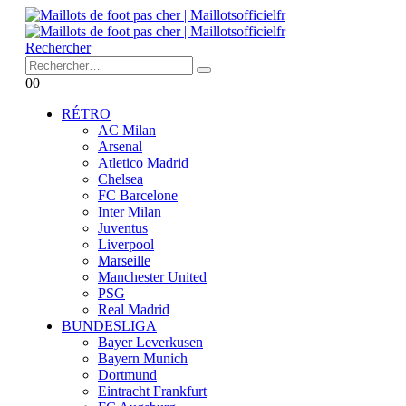
Rechercher
0
0
RÉTRO
AC Milan
Arsenal
Atletico Madrid
Chelsea
FC Barcelone
Inter Milan
Juventus
Liverpool
Marseille
Manchester United
PSG
Real Madrid
BUNDESLIGA
Bayer Leverkusen
Bayern Munich
Dortmund
Eintracht Frankfurt