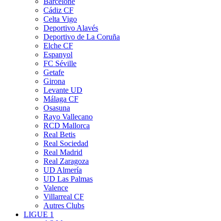
Barcelone
Cádiz CF
Celta Vigo
Deportivo Alavés
Deportivo de La Coruña
Elche CF
Espanyol
FC Séville
Getafe
Girona
Levante UD
Málaga CF
Osasuna
Rayo Vallecano
RCD Mallorca
Real Betis
Real Sociedad
Real Madrid
Real Zaragoza
UD Almería
UD Las Palmas
Valence
Villarreal CF
Autres Clubs
LIGUE 1