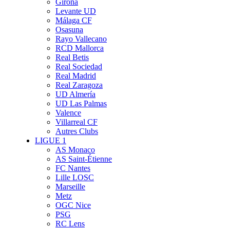
Girona
Levante UD
Málaga CF
Osasuna
Rayo Vallecano
RCD Mallorca
Real Betis
Real Sociedad
Real Madrid
Real Zaragoza
UD Almería
UD Las Palmas
Valence
Villarreal CF
Autres Clubs
LIGUE 1
AS Monaco
AS Saint-Étienne
FC Nantes
Lille LOSC
Marseille
Metz
OGC Nice
PSG
RC Lens