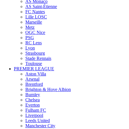
AS Monaco
AS Saint-Étienne
FC Nantes
Lille LOSC
Marseille
Metz
OGC Nice
PSG
RC Lens
Lyon
Strasbourg
Stade Rennais
Toulouse
PREMIER LEAGUE
Aston Villa
Arsenal
Brentford
Brighton & Hove Albion
Burnley
Chelsea
Everton
Fulham FC
Liverpool
Leeds United
Manchester City