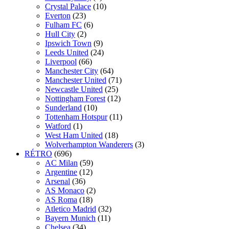
Crystal Palace
(10)
Everton
(23)
Fulham FC
(6)
Hull City
(2)
Ipswich Town
(9)
Leeds United
(24)
Liverpool
(66)
Manchester City
(64)
Manchester United
(71)
Newcastle United
(25)
Nottingham Forest
(12)
Sunderland
(10)
Tottenham Hotspur
(11)
Watford
(1)
West Ham United
(18)
Wolverhampton Wanderers
(3)
RÉTRO
(696)
AC Milan
(59)
Argentine
(12)
Arsenal
(36)
AS Monaco
(2)
AS Roma
(18)
Atletico Madrid
(32)
Bayern Munich
(11)
Chelsea
(34)