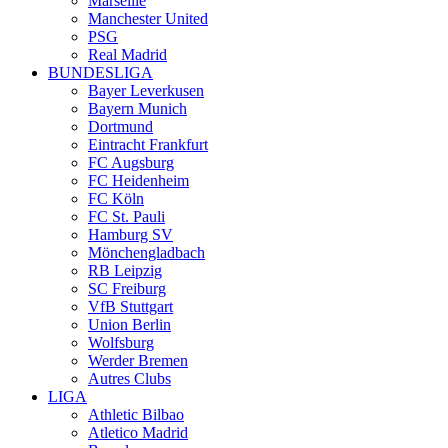
Marseille
Manchester United
PSG
Real Madrid
BUNDESLIGA
Bayer Leverkusen
Bayern Munich
Dortmund
Eintracht Frankfurt
FC Augsburg
FC Heidenheim
FC Köln
FC St. Pauli
Hamburg SV
Mönchengladbach
RB Leipzig
SC Freiburg
VfB Stuttgart
Union Berlin
Wolfsburg
Werder Bremen
Autres Clubs
LIGA
Athletic Bilbao
Atletico Madrid