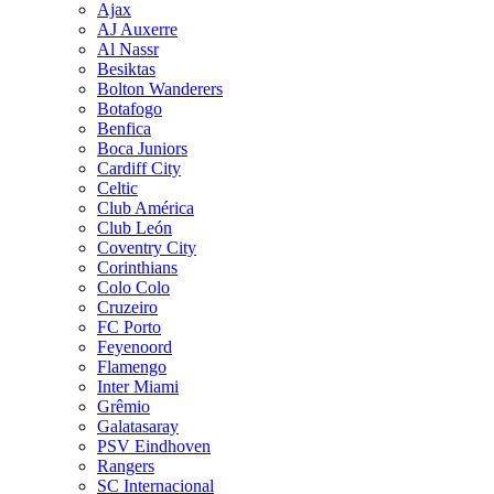
Ajax
AJ Auxerre
Al Nassr
Besiktas
Bolton Wanderers
Botafogo
Benfica
Boca Juniors
Cardiff City
Celtic
Club América
Club León
Coventry City
Corinthians
Colo Colo
Cruzeiro
FC Porto
Feyenoord
Flamengo
Inter Miami
Grêmio
Galatasaray
PSV Eindhoven
Rangers
SC Internacional