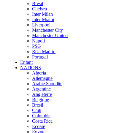
Bresil
Chelsea
Inter Milan
Inter Miami
Liverpool
Manchester City
Manchester United
Napoli
PSG
Real Madrid
Portugal
Enfant
NATIONS
Algeria
Allemagne
Arabie Saoudite
Argentine
Angleterre
Belgique
Bresil
Chili
Colombie
Costa Rica
Ecosse
Egypte