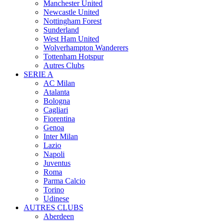
Manchester United
Newcastle United
Nottingham Forest
Sunderland
West Ham United
Wolverhampton Wanderers
Tottenham Hotspur
Autres Clubs
SERIE A
AC Milan
Atalanta
Bologna
Cagliari
Fiorentina
Genoa
Inter Milan
Lazio
Napoli
Juventus
Roma
Parma Calcio
Torino
Udinese
AUTRES CLUBS
Aberdeen