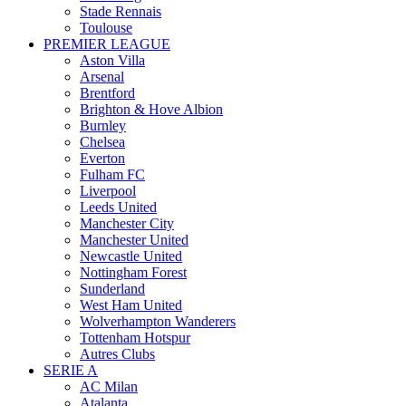
Stade Rennais
Toulouse
PREMIER LEAGUE
Aston Villa
Arsenal
Brentford
Brighton & Hove Albion
Burnley
Chelsea
Everton
Fulham FC
Liverpool
Leeds United
Manchester City
Manchester United
Newcastle United
Nottingham Forest
Sunderland
West Ham United
Wolverhampton Wanderers
Tottenham Hotspur
Autres Clubs
SERIE A
AC Milan
Atalanta