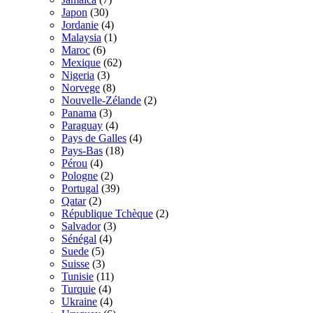
Japon
(30)
Jordanie
(4)
Malaysia
(1)
Maroc
(6)
Mexique
(62)
Nigeria
(3)
Norvege
(8)
Nouvelle-Zélande
(2)
Panama
(3)
Paraguay
(4)
Pays de Galles
(4)
Pays-Bas
(18)
Pérou
(4)
Pologne
(2)
Portugal
(39)
Qatar
(2)
République Tchèque
(2)
Salvador
(3)
Sénégal
(4)
Suede
(5)
Suisse
(3)
Tunisie
(11)
Turquie
(4)
Ukraine
(4)