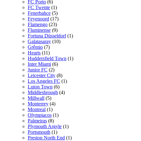
FC Porto
(6)
FC Twente
(1)
Fenerbahce
(5)
Feyenoord
(17)
Flamengo
(23)
Fluminense
(9)
Fortuna Düsseldorf
(1)
Galatasaray
(10)
Grêmio
(7)
Hearts
(11)
Huddersfield Town
(1)
Inter Miami
(6)
Junior FC
(2)
Leicester City
(8)
Los Angeles FC
(1)
Luton Town
(6)
Middlesbrough
(4)
Millwall
(5)
Monterrey
(4)
Montreal
(1)
Olympiacos
(1)
Palmeiras
(8)
Plymouth Argyle
(1)
Portsmouth
(1)
Preston North End
(1)