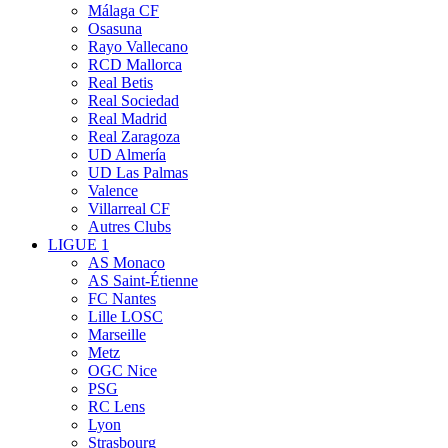
Málaga CF
Osasuna
Rayo Vallecano
RCD Mallorca
Real Betis
Real Sociedad
Real Madrid
Real Zaragoza
UD Almería
UD Las Palmas
Valence
Villarreal CF
Autres Clubs
LIGUE 1
AS Monaco
AS Saint-Étienne
FC Nantes
Lille LOSC
Marseille
Metz
OGC Nice
PSG
RC Lens
Lyon
Strasbourg