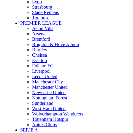
Lyon
Strasbourg
Stade Rennais
Toulouse
PREMIER LEAGUE
Aston Villa
Arsenal
Brentford
Brighton & Hove Albion
Burnley
Chelsea
Everton
Fulham FC
Liverpool
Leeds United
Manchester City
Manchester United
Newcastle United
Nottingham Forest
Sunderland
West Ham United
Wolverhampton Wanderers
Tottenham Hotspur
Autres Clubs
SERIE A