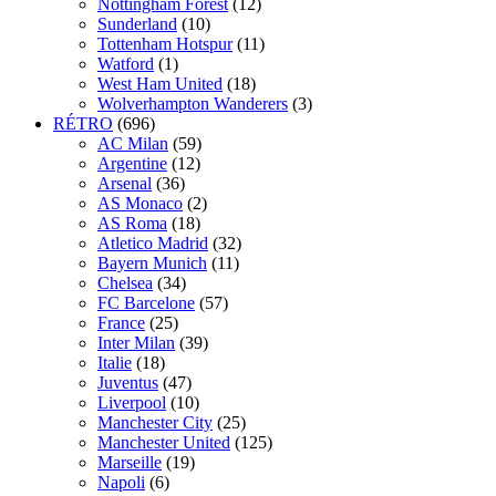
Nottingham Forest
(12)
Sunderland
(10)
Tottenham Hotspur
(11)
Watford
(1)
West Ham United
(18)
Wolverhampton Wanderers
(3)
RÉTRO
(696)
AC Milan
(59)
Argentine
(12)
Arsenal
(36)
AS Monaco
(2)
AS Roma
(18)
Atletico Madrid
(32)
Bayern Munich
(11)
Chelsea
(34)
FC Barcelone
(57)
France
(25)
Inter Milan
(39)
Italie
(18)
Juventus
(47)
Liverpool
(10)
Manchester City
(25)
Manchester United
(125)
Marseille
(19)
Napoli
(6)