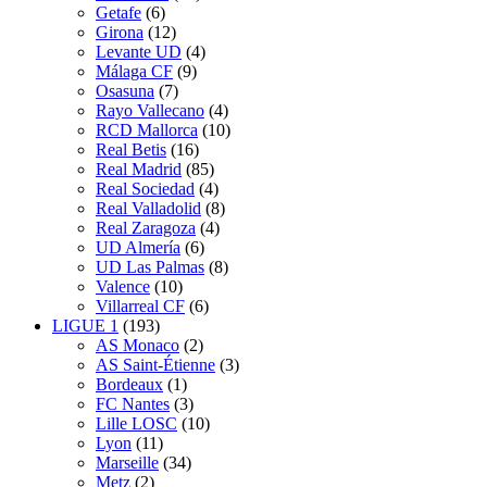
Getafe
(6)
Girona
(12)
Levante UD
(4)
Málaga CF
(9)
Osasuna
(7)
Rayo Vallecano
(4)
RCD Mallorca
(10)
Real Betis
(16)
Real Madrid
(85)
Real Sociedad
(4)
Real Valladolid
(8)
Real Zaragoza
(4)
UD Almería
(6)
UD Las Palmas
(8)
Valence
(10)
Villarreal CF
(6)
LIGUE 1
(193)
AS Monaco
(2)
AS Saint-Étienne
(3)
Bordeaux
(1)
FC Nantes
(3)
Lille LOSC
(10)
Lyon
(11)
Marseille
(34)
Metz
(2)