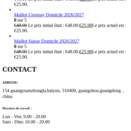
€25.90.
Maillot Uruguay Domicile 2026/2027
0
sur 5
€
48.00
Le prix initial était : €48.00.
€
25.90
Le prix actuel est :
€25.90.
Maillot Suisse Domicile 2026/2027
0
sur 5
€
48.00
Le prix initial était : €48.00.
€
25.90
Le prix actuel est :
€25.90.
CONTACT
ADRESSE:
154 guangyuanzhonglu,baiyun, 510400, guangzhou,guangdong，
china
Horaires de travail：
Lun - Ven: 9.00 - 20.00
Sam - Dim: 10.00 - 20.00