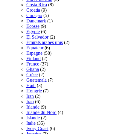
Costa Rica
(8)
Croatia
(9)
Curaçao
(5)
Danemark
(1)
Ecosse
(9)
Egypte
(6)
El Salvador
(2)
Émirats arabes unis
(2)
Equateur
(6)
Espagne
(58)
Finland
(2)
France
(37)
Ghana
(2)
Gréce
(2)
Guatemala
(7)
Haiti
(3)
Hongrie
(7)
Iran
(2)
Iraq
(6)
Irlande
(9)
Irlande du Nord
(4)
Islande
(2)
Italie
(35)
Ivory Coast
(6)
Jamaica
(7)