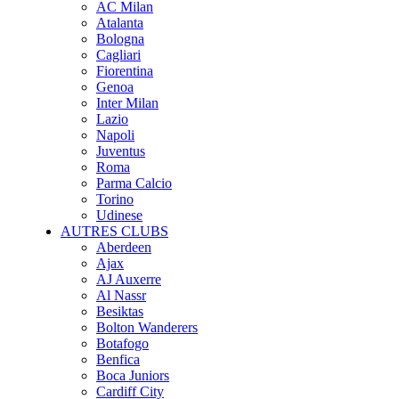
AC Milan
Atalanta
Bologna
Cagliari
Fiorentina
Genoa
Inter Milan
Lazio
Napoli
Juventus
Roma
Parma Calcio
Torino
Udinese
AUTRES CLUBS
Aberdeen
Ajax
AJ Auxerre
Al Nassr
Besiktas
Bolton Wanderers
Botafogo
Benfica
Boca Juniors
Cardiff City