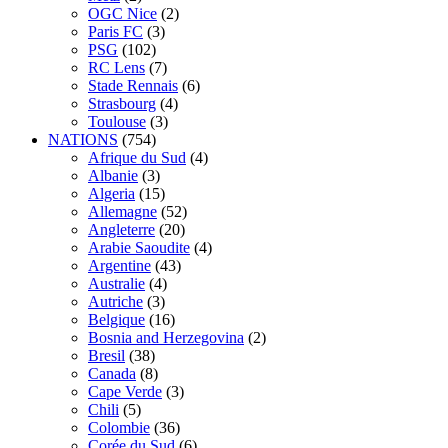
OGC Nice
(2)
Paris FC
(3)
PSG
(102)
RC Lens
(7)
Stade Rennais
(6)
Strasbourg
(4)
Toulouse
(3)
NATIONS
(754)
Afrique du Sud
(4)
Albanie
(3)
Algeria
(15)
Allemagne
(52)
Angleterre
(20)
Arabie Saoudite
(4)
Argentine
(43)
Australie
(4)
Autriche
(3)
Belgique
(16)
Bosnia and Herzegovina
(2)
Bresil
(38)
Canada
(8)
Cape Verde
(3)
Chili
(5)
Colombie
(36)
Corée du Sud
(6)