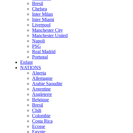
Bresil
Chelsea
Inter Milan
Inter Miami
Liverpool
Manchester City
Manchester United
Napoli
PSG
Real Madrid
Portugal
Enfant
NATIONS
Algeria
Allemagne
Arabie Saoudite
Argentine
Angleterre
Belgique
Bresil
Chili
Colombie
Costa Rica
Ecosse
Egypte