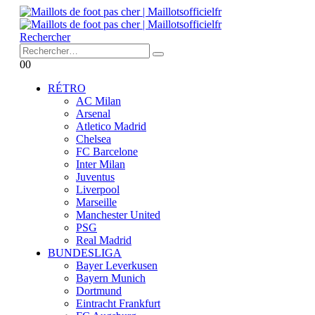
Rechercher
0
0
RÉTRO
AC Milan
Arsenal
Atletico Madrid
Chelsea
FC Barcelone
Inter Milan
Juventus
Liverpool
Marseille
Manchester United
PSG
Real Madrid
BUNDESLIGA
Bayer Leverkusen
Bayern Munich
Dortmund
Eintracht Frankfurt