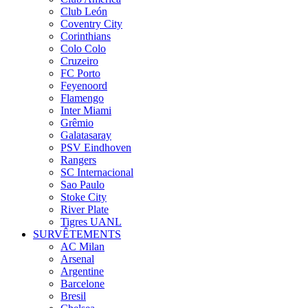
Club León
Coventry City
Corinthians
Colo Colo
Cruzeiro
FC Porto
Feyenoord
Flamengo
Inter Miami
Grêmio
Galatasaray
PSV Eindhoven
Rangers
SC Internacional
Sao Paulo
Stoke City
River Plate
Tigres UANL
SURVÊTEMENTS
AC Milan
Arsenal
Argentine
Barcelone
Bresil