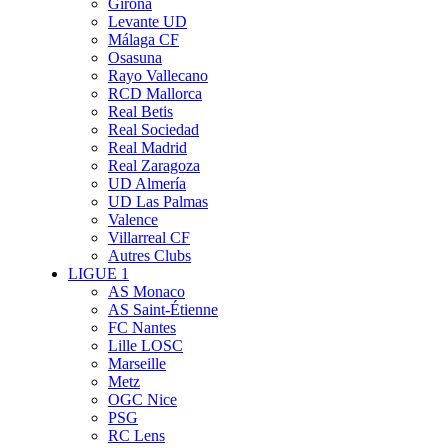
Girona
Levante UD
Málaga CF
Osasuna
Rayo Vallecano
RCD Mallorca
Real Betis
Real Sociedad
Real Madrid
Real Zaragoza
UD Almería
UD Las Palmas
Valence
Villarreal CF
Autres Clubs
LIGUE 1
AS Monaco
AS Saint-Étienne
FC Nantes
Lille LOSC
Marseille
Metz
OGC Nice
PSG
RC Lens