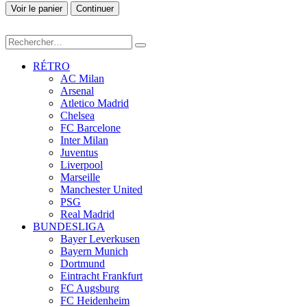
Voir le panier
Continuer
RÉTRO
AC Milan
Arsenal
Atletico Madrid
Chelsea
FC Barcelone
Inter Milan
Juventus
Liverpool
Marseille
Manchester United
PSG
Real Madrid
BUNDESLIGA
Bayer Leverkusen
Bayern Munich
Dortmund
Eintracht Frankfurt
FC Augsburg
FC Heidenheim