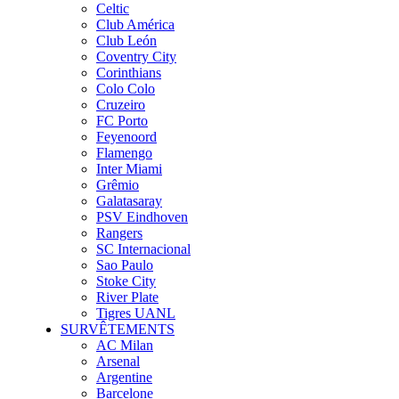
Celtic
Club América
Club León
Coventry City
Corinthians
Colo Colo
Cruzeiro
FC Porto
Feyenoord
Flamengo
Inter Miami
Grêmio
Galatasaray
PSV Eindhoven
Rangers
SC Internacional
Sao Paulo
Stoke City
River Plate
Tigres UANL
SURVÊTEMENTS
AC Milan
Arsenal
Argentine
Barcelone