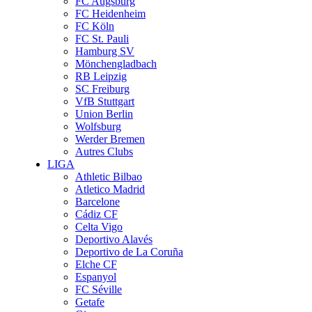
FC Augsburg
FC Heidenheim
FC Köln
FC St. Pauli
Hamburg SV
Mönchengladbach
RB Leipzig
SC Freiburg
VfB Stuttgart
Union Berlin
Wolfsburg
Werder Bremen
Autres Clubs
LIGA
Athletic Bilbao
Atletico Madrid
Barcelone
Cádiz CF
Celta Vigo
Deportivo Alavés
Deportivo de La Coruña
Elche CF
Espanyol
FC Séville
Getafe