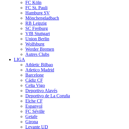
FC Köln
FC St. Pauli
Hamburg SV
Mönchengladbach
RB Leipzig
SC Freiburg
VfB Stuttgart
Union Berlin
Wolfsburg
Werder Bremen
Autres Clubs
LIGA
Athletic Bilbao
Atletico Madrid
Barcelone
Cádiz CF
Celta Vigo
Deportivo Alavés
Deportivo de La Coruña
Elche CF
Espanyol
FC Séville
Getafe
Girona
Levante UD