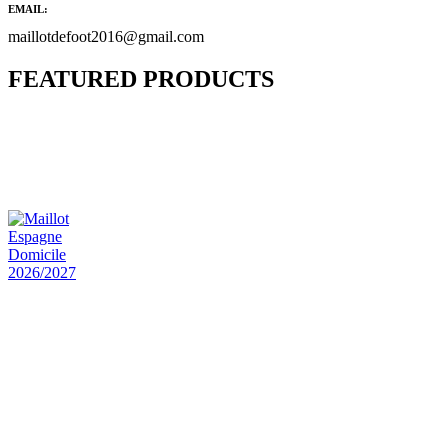
EMAIL:
maillotdefoot2016@gmail.com
FEATURED PRODUCTS
Maillot Bresil Domicile 2026/2027
€
48.00
Le prix initial était : €48.00.
€
25.90
Le prix
actuel est : €25.90.
Maillot Espagne Domicile 2026/2027
€
48.00
Le prix initial était : €48.00.
€
25.90
Le prix
actuel est : €25.90.
Maillot France Domicile 2026/2027
€
48.00
Le prix initial était : €48.00.
€
25.90
Le prix