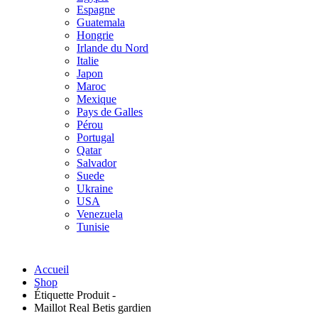
Espagne
Guatemala
Hongrie
Irlande du Nord
Italie
Japon
Maroc
Mexique
Pays de Galles
Pérou
Portugal
Qatar
Salvador
Suede
Ukraine
USA
Venezuela
Tunisie
Accueil
Shop
Étiquette Produit -
Maillot Real Betis gardien