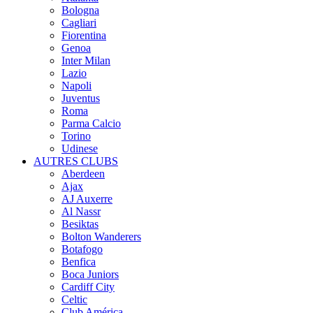
Bologna
Cagliari
Fiorentina
Genoa
Inter Milan
Lazio
Napoli
Juventus
Roma
Parma Calcio
Torino
Udinese
AUTRES CLUBS
Aberdeen
Ajax
AJ Auxerre
Al Nassr
Besiktas
Bolton Wanderers
Botafogo
Benfica
Boca Juniors
Cardiff City
Celtic
Club América