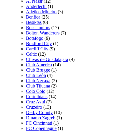
Al Nassr
(12)
Anderlecht
(1)
Atletico Mineiro
(3)
Benfica
(25)
Besiktas
(6)
Boca Juniors
(17)
Bolton Wanderers
(7)
Botafogo
(9)
Bradford City
(1)
Cardiff City
(9)
Celtic
(12)
Chivas de Guadalajara
(9)
Club América
(14)
Club Brugge
(1)
Club León
(4)
Club Necaxa
(2)
Club Tijuana
(2)
Colo Colo
(12)
Corinthians
(14)
Cruz Azul
(7)
Cruzeiro
(13)
Derby County
(10)
Dinamo Zagreb
(1)
FC Cincinnati
(1)
FC Copenhague
(1)