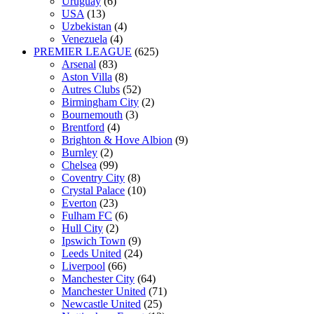
Uruguay
(6)
USA
(13)
Uzbekistan
(4)
Venezuela
(4)
PREMIER LEAGUE
(625)
Arsenal
(83)
Aston Villa
(8)
Autres Clubs
(52)
Birmingham City
(2)
Bournemouth
(3)
Brentford
(4)
Brighton & Hove Albion
(9)
Burnley
(2)
Chelsea
(99)
Coventry City
(8)
Crystal Palace
(10)
Everton
(23)
Fulham FC
(6)
Hull City
(2)
Ipswich Town
(9)
Leeds United
(24)
Liverpool
(66)
Manchester City
(64)
Manchester United
(71)
Newcastle United
(25)