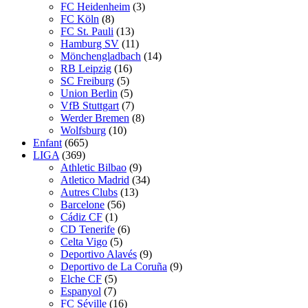
FC Heidenheim
(3)
FC Köln
(8)
FC St. Pauli
(13)
Hamburg SV
(11)
Mönchengladbach
(14)
RB Leipzig
(16)
SC Freiburg
(5)
Union Berlin
(5)
VfB Stuttgart
(7)
Werder Bremen
(8)
Wolfsburg
(10)
Enfant
(665)
LIGA
(369)
Athletic Bilbao
(9)
Atletico Madrid
(34)
Autres Clubs
(13)
Barcelone
(56)
Cádiz CF
(1)
CD Tenerife
(6)
Celta Vigo
(5)
Deportivo Alavés
(9)
Deportivo de La Coruña
(9)
Elche CF
(5)
Espanyol
(7)
FC Séville
(16)