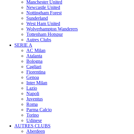
Manchester United
Newcastle United
Nottingham Forest
Sunderland
West Ham United
Wolverhampton Wanderers
Tottenham Hotspur
Autres Clubs
SERIE A
AC Milan
Atalanta
Bologna
Cagliari
Fiorentina
Genoa
Inter Milan
Lazio
Napoli
Juventus
Roma
Parma Calcio
Torino
Udinese
AUTRES CLUBS
Aberdeen