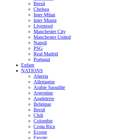
Bresil
Chelsea
Inter Milan
Inter Miami
Liverpool
Manchester City
Manchester United
Napoli
PSG
Real Madrid
Portugal
Enfant
NATIONS
Algeria
Allemagne
Arabie Saoudite
Argentine
Angleterre
Belgique
Bresil
Chili
Colombie
Costa Rica
Ecosse
Egypte