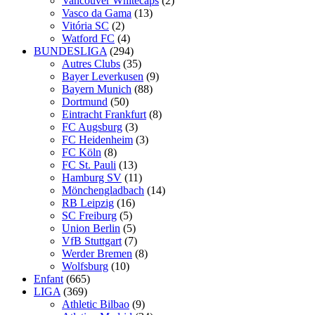
Vancouver Whitecaps
(2)
Vasco da Gama
(13)
Vitória SC
(2)
Watford FC
(4)
BUNDESLIGA
(294)
Autres Clubs
(35)
Bayer Leverkusen
(9)
Bayern Munich
(88)
Dortmund
(50)
Eintracht Frankfurt
(8)
FC Augsburg
(3)
FC Heidenheim
(3)
FC Köln
(8)
FC St. Pauli
(13)
Hamburg SV
(11)
Mönchengladbach
(14)
RB Leipzig
(16)
SC Freiburg
(5)
Union Berlin
(5)
VfB Stuttgart
(7)
Werder Bremen
(8)
Wolfsburg
(10)
Enfant
(665)
LIGA
(369)
Athletic Bilbao
(9)