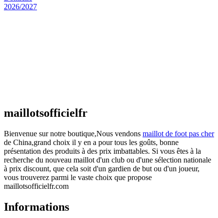
Maillot Espagne Domicile 2026/2027
€
48.00
Le prix initial était : €48.00.
€
25.90
Le prix
actuel est : €25.90.
Maillot France Domicile 2026/2027
€
48.00
Le prix initial était : €48.00.
€
25.90
Le prix
actuel est : €25.90.
maillotsofficielfr
Bienvenue sur notre boutique,Nous vendons
maillot de foot pas cher
de China,grand choix il y en a pour tous les goûts, bonne
présentation des produits à des prix imbattables. Si vous êtes à la
recherche du nouveau maillot d'un club ou d'une sélection nationale
à prix discount, que cela soit d'un gardien de but ou d'un joueur,
vous trouverez parmi le vaste choix que propose
maillotsofficielfr.com
Informations