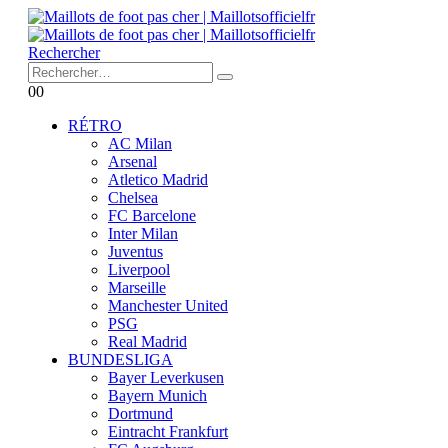
Rechercher
0
0
RÉTRO
AC Milan
Arsenal
Atletico Madrid
Chelsea
FC Barcelone
Inter Milan
Juventus
Liverpool
Marseille
Manchester United
PSG
Real Madrid
BUNDESLIGA
Bayer Leverkusen
Bayern Munich
Dortmund
Eintracht Frankfurt