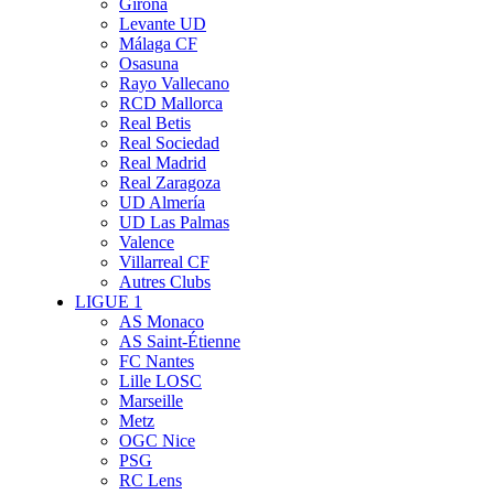
Girona
Levante UD
Málaga CF
Osasuna
Rayo Vallecano
RCD Mallorca
Real Betis
Real Sociedad
Real Madrid
Real Zaragoza
UD Almería
UD Las Palmas
Valence
Villarreal CF
Autres Clubs
LIGUE 1
AS Monaco
AS Saint-Étienne
FC Nantes
Lille LOSC
Marseille
Metz
OGC Nice
PSG
RC Lens