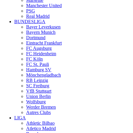
Marseille
Manchester United
PSG
Real Madrid
BUNDESLIGA
Bayer Leverkusen
Bayern Munich
Dortmund
Eintracht Frankfurt
FC Augsburg
FC Heidenheim
FC Köln
FC St. Pauli
Hamburg SV
Mönchengladbach
RB Leipzig
SC Freiburg
VfB Stuttgart
Union Berlin
Wolfsburg
Werder Bremen
Autres Clubs
LIGA
Athletic Bilbao
Atletico Madrid