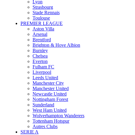
Lyon
Strasbourg
Stade Rennais
Toulouse
PREMIER LEAGUE
Aston Villa
Arsenal
Brentford
Brighton & Hove Albion
Burnley
Chelsea
Everton
Fulham FC
Liverpool
Leeds United
Manchester City
Manchester United
Newcastle United
Nottingham Forest
Sunderland
West Ham United
Wolverhampton Wanderers
Tottenham Hotspur
Autres Clubs
SERIE A