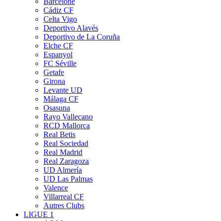
Barcelone
Cádiz CF
Celta Vigo
Deportivo Alavés
Deportivo de La Coruña
Elche CF
Espanyol
FC Séville
Getafe
Girona
Levante UD
Málaga CF
Osasuna
Rayo Vallecano
RCD Mallorca
Real Betis
Real Sociedad
Real Madrid
Real Zaragoza
UD Almería
UD Las Palmas
Valence
Villarreal CF
Autres Clubs
LIGUE 1