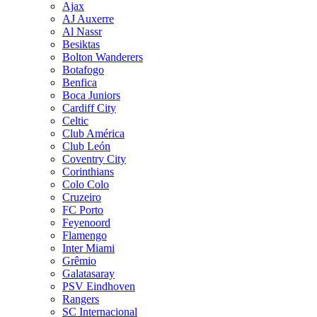
Ajax
AJ Auxerre
Al Nassr
Besiktas
Bolton Wanderers
Botafogo
Benfica
Boca Juniors
Cardiff City
Celtic
Club América
Club León
Coventry City
Corinthians
Colo Colo
Cruzeiro
FC Porto
Feyenoord
Flamengo
Inter Miami
Grêmio
Galatasaray
PSV Eindhoven
Rangers
SC Internacional