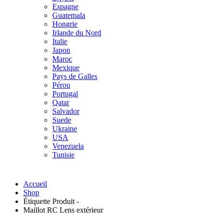
Espagne
Guatemala
Hongrie
Irlande du Nord
Italie
Japon
Maroc
Mexique
Pays de Galles
Pérou
Portugal
Qatar
Salvador
Suede
Ukraine
USA
Venezuela
Tunisie
Accueil
Shop
Étiquette Produit -
Maillot RC Lens extérieur