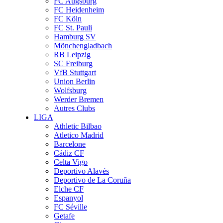
FC Augsburg
FC Heidenheim
FC Köln
FC St. Pauli
Hamburg SV
Mönchengladbach
RB Leipzig
SC Freiburg
VfB Stuttgart
Union Berlin
Wolfsburg
Werder Bremen
Autres Clubs
LIGA
Athletic Bilbao
Atletico Madrid
Barcelone
Cádiz CF
Celta Vigo
Deportivo Alavés
Deportivo de La Coruña
Elche CF
Espanyol
FC Séville
Getafe