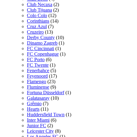
Club Necaxa
(2)
Club Tijuana
(2)
Colo Colo
(12)
Corinthians
(14)
Cruz Azul
(7)
Cruzeiro
(13)
Derby County
(10)
Dinamo Zagreb
(1)
FC Cincinnati
(1)
FC Copenhague
(1)
FC Porto
(6)
FC Twente
(1)
Fenerbahce
(5)
Feyenoord
(17)
Flamengo
(23)
Fluminense
(9)
Fortuna Düsseldorf
(1)
Galatasaray
(10)
Grêmio
(7)
Hearts
(11)
Huddersfield Town
(1)
Inter Miami
(6)
Junior FC
(2)
Leicester City
(8)
Los Angeles FC
(1)