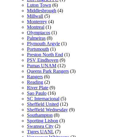
Luton Town
(6)
Middlesbrough
(4)
Millwall
(5)
Monterrey
(4)
Montreal
(1)
Olympiacos
(1)
Palmeiras
(8)
Plymouth Argyle
(1)
Portsmouth
(1)
Preston North End
(1)
PSV Eindhoven
(9)
Pumas UNAM
(12)
Queens Park Rangers
(3)
Rangers
(6)
Reading
(2)
River Plate
(9)
Sao Paulo
(16)
SC Internacional
(5)
Sheffield United
(12)
Sheffield Wednesday
(9)
Southampton
(8)
Sporting Lisbon
(3)
Swansea City
(2)
Tigres UANL
(7)