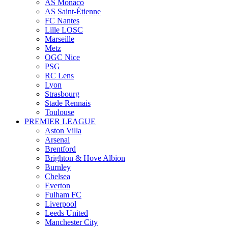
AS Monaco
AS Saint-Étienne
FC Nantes
Lille LOSC
Marseille
Metz
OGC Nice
PSG
RC Lens
Lyon
Strasbourg
Stade Rennais
Toulouse
PREMIER LEAGUE
Aston Villa
Arsenal
Brentford
Brighton & Hove Albion
Burnley
Chelsea
Everton
Fulham FC
Liverpool
Leeds United
Manchester City