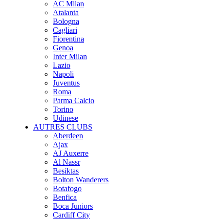
AC Milan
Atalanta
Bologna
Cagliari
Fiorentina
Genoa
Inter Milan
Lazio
Napoli
Juventus
Roma
Parma Calcio
Torino
Udinese
AUTRES CLUBS
Aberdeen
Ajax
AJ Auxerre
Al Nassr
Besiktas
Bolton Wanderers
Botafogo
Benfica
Boca Juniors
Cardiff City