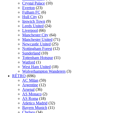
Crystal Palace
(10)
Everton
(23)
Fulham FC
(6)
Hull City
(2)
Ipswich Town
(9)
Leeds United
(24)
Liverpool
(66)
Manchester City
(64)
Manchester United
(71)
Newcastle United
(25)
Nottingham Forest
(12)
Sunderland
(10)
Tottenham Hotspur
(11)
Watford
(1)
West Ham United
(18)
Wolverhampton Wanderers
(3)
RÉTRO
(696)
AC Milan
(59)
Argentine
(12)
Arsenal
(36)
AS Monaco
(2)
AS Roma
(18)
Atletico Madrid
(32)
Bayern Munich
(11)
Chelsea
(34)