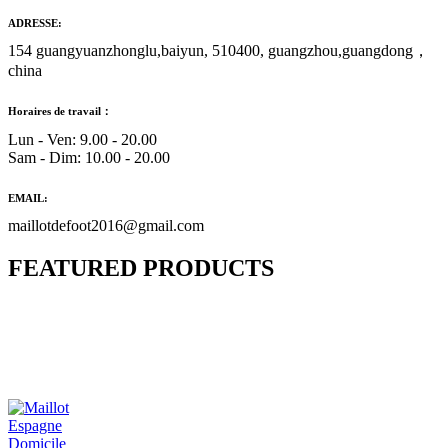
ADRESSE:
154 guangyuanzhonglu,baiyun, 510400, guangzhou,guangdong，
china
Horaires de travail：
Lun - Ven: 9.00 - 20.00
Sam - Dim: 10.00 - 20.00
EMAIL:
maillotdefoot2016@gmail.com
FEATURED PRODUCTS
Maillot Bresil Domicile 2026/2027
€
48.00
Le prix initial était : €48.00.
€
25.90
Le prix
actuel est : €25.90.