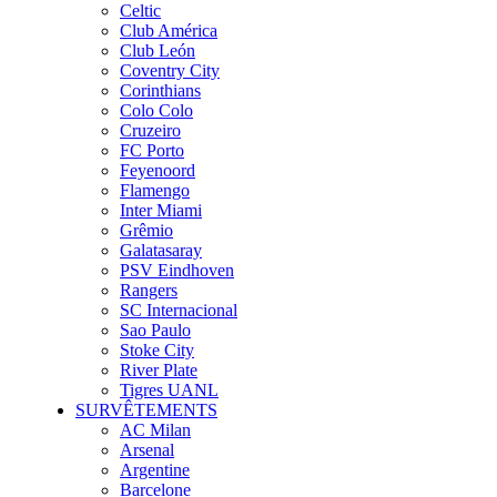
Celtic
Club América
Club León
Coventry City
Corinthians
Colo Colo
Cruzeiro
FC Porto
Feyenoord
Flamengo
Inter Miami
Grêmio
Galatasaray
PSV Eindhoven
Rangers
SC Internacional
Sao Paulo
Stoke City
River Plate
Tigres UANL
SURVÊTEMENTS
AC Milan
Arsenal
Argentine
Barcelone