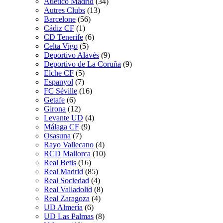
Atletico Madrid
(34)
Autres Clubs
(13)
Barcelone
(56)
Cádiz CF
(1)
CD Tenerife
(6)
Celta Vigo
(5)
Deportivo Alavés
(9)
Deportivo de La Coruña
(9)
Elche CF
(5)
Espanyol
(7)
FC Séville
(16)
Getafe
(6)
Girona
(12)
Levante UD
(4)
Málaga CF
(9)
Osasuna
(7)
Rayo Vallecano
(4)
RCD Mallorca
(10)
Real Betis
(16)
Real Madrid
(85)
Real Sociedad
(4)
Real Valladolid
(8)
Real Zaragoza
(4)
UD Almería
(6)
UD Las Palmas
(8)