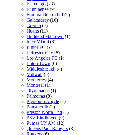
Flamengo
(23)
Fluminense
(9)
Fortuna Düsseldorf
(1)
Galatasaray
(10)
Grêmio
(7)
Hearts
(11)
Huddersfield Town
(1)
Inter Miami
(6)
Junior FC
(2)
Leicester City
(8)
Los Angeles FC
(1)
Luton Town
(6)
Middlesbrough
(4)
Millwall
(5)
Monterrey
(4)
Montreal
(1)
Olympiacos
(1)
Palmeiras
(8)
Plymouth Argyle
(1)
Portsmouth
(1)
Preston North End
(1)
PSV Eindhoven
(9)
Pumas UNAM
(12)
Queens Park Rangers
(3)
Rangers
(6)