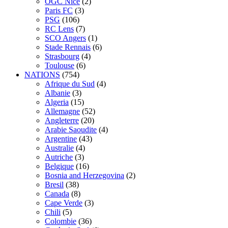
OGC Nice
(2)
Paris FC
(3)
PSG
(106)
RC Lens
(7)
SCO Angers
(1)
Stade Rennais
(6)
Strasbourg
(4)
Toulouse
(6)
NATIONS
(754)
Afrique du Sud
(4)
Albanie
(3)
Algeria
(15)
Allemagne
(52)
Angleterre
(20)
Arabie Saoudite
(4)
Argentine
(43)
Australie
(4)
Autriche
(3)
Belgique
(16)
Bosnia and Herzegovina
(2)
Bresil
(38)
Canada
(8)
Cape Verde
(3)
Chili
(5)
Colombie
(36)