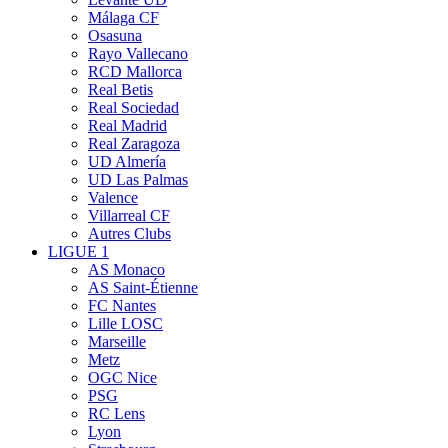
Málaga CF
Osasuna
Rayo Vallecano
RCD Mallorca
Real Betis
Real Sociedad
Real Madrid
Real Zaragoza
UD Almería
UD Las Palmas
Valence
Villarreal CF
Autres Clubs
LIGUE 1
AS Monaco
AS Saint-Étienne
FC Nantes
Lille LOSC
Marseille
Metz
OGC Nice
PSG
RC Lens
Lyon