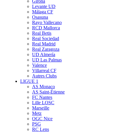
Girona
Levante UD
Málaga CF
Osasuna
Rayo Vallecano
RCD Mallorca
Real Betis
Real Sociedad
Real Madrid
Real Zaragoza
UD Almería
UD Las Palmas
Valence
Villarreal CF
Autres Clubs
LIGUE 1
AS Monaco
AS Saint-Étienne
FC Nantes
Lille LOSC
Marseille
Metz
OGC Nice
PSG
RC Lens