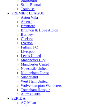
Strasbourg
Stade Rennais
Toulouse
PREMIER LEAGUE
Aston Villa
Arsenal
Brentford
Brighton & Hove Albion
Burnley
Chelsea
Everton
Fulham FC
Liverpool
Leeds United
Manchester City
Manchester United
Newcastle United
Nottingham Forest
Sunderland
West Ham United
Wolverhampton Wanderers
Tottenham Hotspur
Autres Clubs
SERIE A
AC Milan