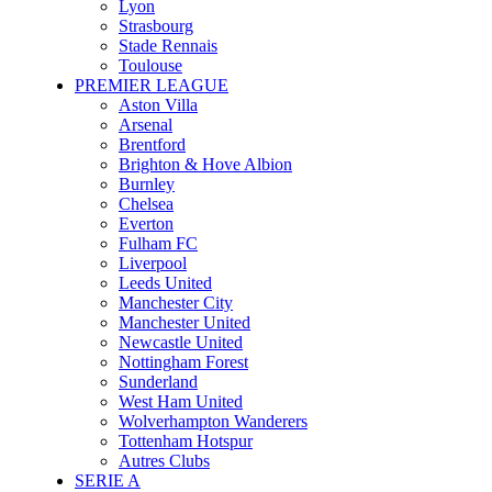
Lyon
Strasbourg
Stade Rennais
Toulouse
PREMIER LEAGUE
Aston Villa
Arsenal
Brentford
Brighton & Hove Albion
Burnley
Chelsea
Everton
Fulham FC
Liverpool
Leeds United
Manchester City
Manchester United
Newcastle United
Nottingham Forest
Sunderland
West Ham United
Wolverhampton Wanderers
Tottenham Hotspur
Autres Clubs
SERIE A