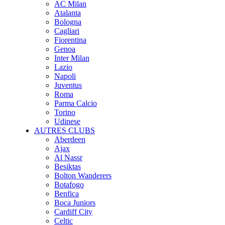
AC Milan
Atalanta
Bologna
Cagliari
Fiorentina
Genoa
Inter Milan
Lazio
Napoli
Juventus
Roma
Parma Calcio
Torino
Udinese
AUTRES CLUBS
Aberdeen
Ajax
Al Nassr
Besiktas
Bolton Wanderers
Botafogo
Benfica
Boca Juniors
Cardiff City
Celtic