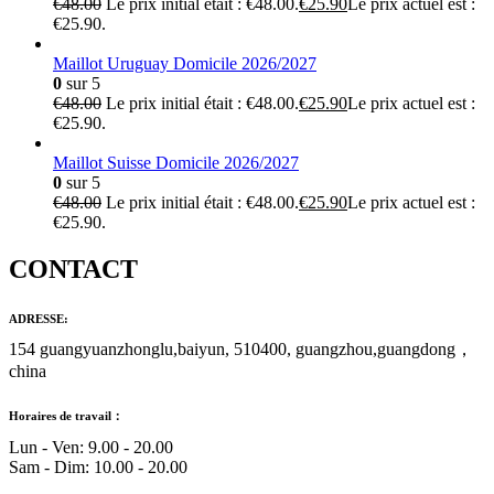
€
48.00
Le prix initial était : €48.00.
€
25.90
Le prix actuel est :
€25.90.
Maillot Uruguay Domicile 2026/2027
0
sur 5
€
48.00
Le prix initial était : €48.00.
€
25.90
Le prix actuel est :
€25.90.
Maillot Suisse Domicile 2026/2027
0
sur 5
€
48.00
Le prix initial était : €48.00.
€
25.90
Le prix actuel est :
€25.90.
CONTACT
ADRESSE:
154 guangyuanzhonglu,baiyun, 510400, guangzhou,guangdong，
china
Horaires de travail：
Lun - Ven: 9.00 - 20.00
Sam - Dim: 10.00 - 20.00