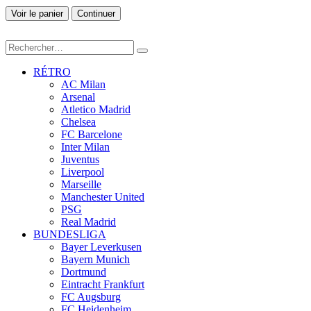
Voir le panier
Continuer
RÉTRO
AC Milan
Arsenal
Atletico Madrid
Chelsea
FC Barcelone
Inter Milan
Juventus
Liverpool
Marseille
Manchester United
PSG
Real Madrid
BUNDESLIGA
Bayer Leverkusen
Bayern Munich
Dortmund
Eintracht Frankfurt
FC Augsburg
FC Heidenheim