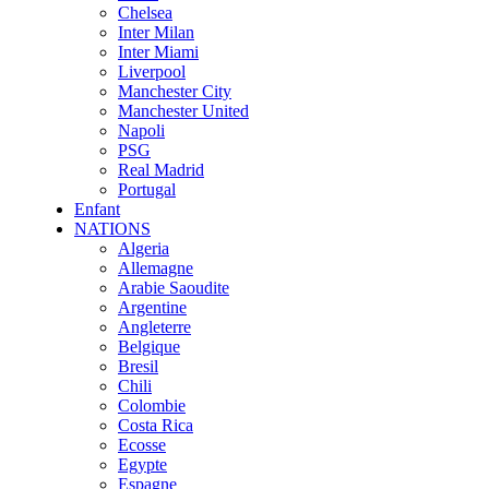
Chelsea
Inter Milan
Inter Miami
Liverpool
Manchester City
Manchester United
Napoli
PSG
Real Madrid
Portugal
Enfant
NATIONS
Algeria
Allemagne
Arabie Saoudite
Argentine
Angleterre
Belgique
Bresil
Chili
Colombie
Costa Rica
Ecosse
Egypte
Espagne