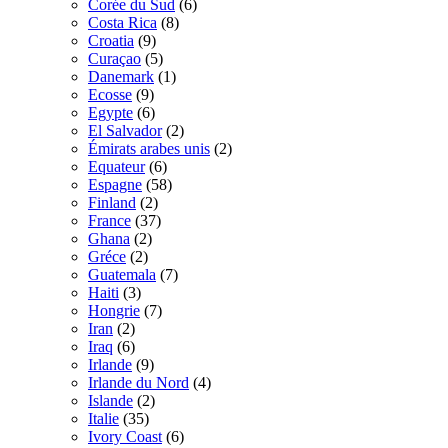
Corée du Sud
(6)
Costa Rica
(8)
Croatia
(9)
Curaçao
(5)
Danemark
(1)
Ecosse
(9)
Egypte
(6)
El Salvador
(2)
Émirats arabes unis
(2)
Equateur
(6)
Espagne
(58)
Finland
(2)
France
(37)
Ghana
(2)
Gréce
(2)
Guatemala
(7)
Haiti
(3)
Hongrie
(7)
Iran
(2)
Iraq
(6)
Irlande
(9)
Irlande du Nord
(4)
Islande
(2)
Italie
(35)
Ivory Coast
(6)