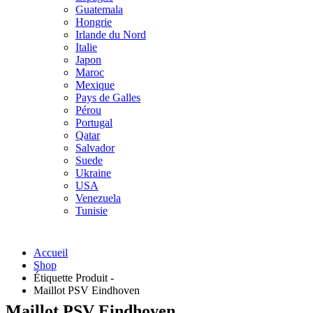
Guatemala
Hongrie
Irlande du Nord
Italie
Japon
Maroc
Mexique
Pays de Galles
Pérou
Portugal
Qatar
Salvador
Suede
Ukraine
USA
Venezuela
Tunisie
Accueil
Shop
Étiquette Produit -
Maillot PSV Eindhoven
Maillot PSV Eindhoven