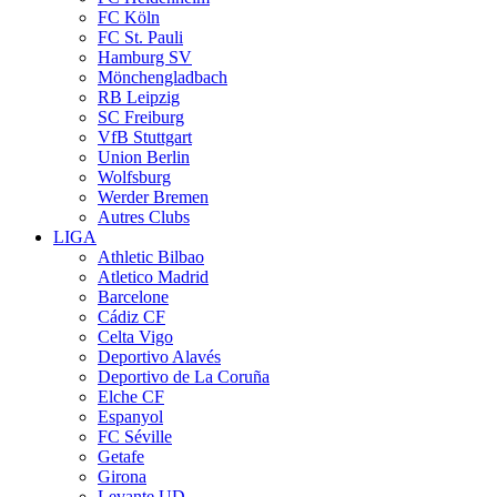
FC Köln
FC St. Pauli
Hamburg SV
Mönchengladbach
RB Leipzig
SC Freiburg
VfB Stuttgart
Union Berlin
Wolfsburg
Werder Bremen
Autres Clubs
LIGA
Athletic Bilbao
Atletico Madrid
Barcelone
Cádiz CF
Celta Vigo
Deportivo Alavés
Deportivo de La Coruña
Elche CF
Espanyol
FC Séville
Getafe
Girona
Levante UD