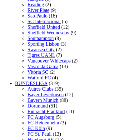
Reading
(2)
River Plate
(9)
Sao Paulo
(16)
SC Internacional
(5)
Sheffield United
(12)
Sheffield Wednesday
(9)
Southampton
(8)
Sporting Lisbon
(3)
Swansea City
(2)
Tigres UANL
(7)
Vancouver Whitecaps
(2)
Vasco da Gama
(13)
Vitória SC
(2)
Watford FC
(4)
BUNDESLIGA
(319)
Autres Clubs
(35)
Bayer Leverkusen
(12)
Bayern Munich
(88)
Dortmund
(51)
Eintracht Frankfurt
(11)
FC Augsburg
(5)
FC Heidenheim
(3)
FC Köln
(9)
FC St. Pauli
(13)
Hamburg SV
(15)