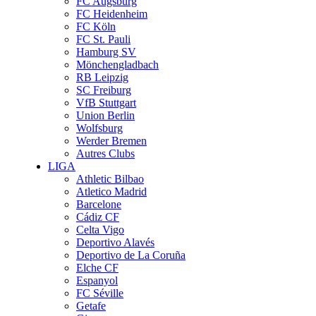
FC Augsburg
FC Heidenheim
FC Köln
FC St. Pauli
Hamburg SV
Mönchengladbach
RB Leipzig
SC Freiburg
VfB Stuttgart
Union Berlin
Wolfsburg
Werder Bremen
Autres Clubs
LIGA
Athletic Bilbao
Atletico Madrid
Barcelone
Cádiz CF
Celta Vigo
Deportivo Alavés
Deportivo de La Coruña
Elche CF
Espanyol
FC Séville
Getafe