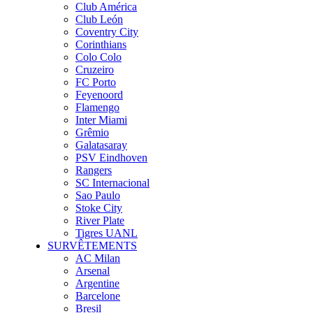
Club América
Club León
Coventry City
Corinthians
Colo Colo
Cruzeiro
FC Porto
Feyenoord
Flamengo
Inter Miami
Grêmio
Galatasaray
PSV Eindhoven
Rangers
SC Internacional
Sao Paulo
Stoke City
River Plate
Tigres UANL
SURVÊTEMENTS
AC Milan
Arsenal
Argentine
Barcelone
Bresil