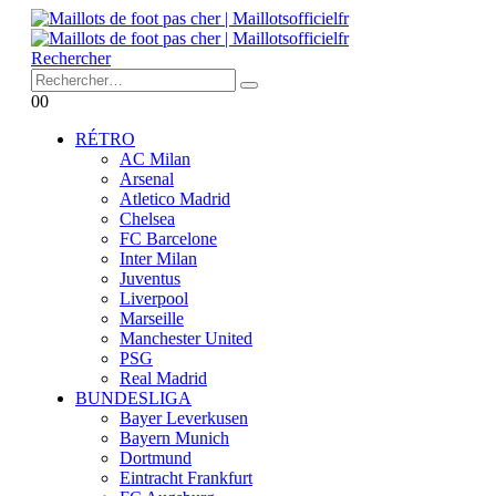
Rechercher
0
0
RÉTRO
AC Milan
Arsenal
Atletico Madrid
Chelsea
FC Barcelone
Inter Milan
Juventus
Liverpool
Marseille
Manchester United
PSG
Real Madrid
BUNDESLIGA
Bayer Leverkusen
Bayern Munich
Dortmund
Eintracht Frankfurt