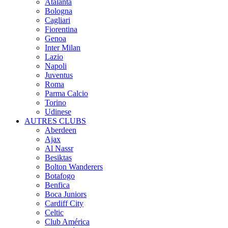
Atalanta
Bologna
Cagliari
Fiorentina
Genoa
Inter Milan
Lazio
Napoli
Juventus
Roma
Parma Calcio
Torino
Udinese
AUTRES CLUBS
Aberdeen
Ajax
Al Nassr
Besiktas
Bolton Wanderers
Botafogo
Benfica
Boca Juniors
Cardiff City
Celtic
Club América