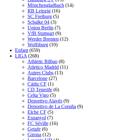
Mönchengladbach
(14)
RB Leipzig
(16)
SC Freiburg
(5)
Schalke 04
(3)
Union Berlin
(7)
VfB Stuttgart
(9)
Werder Bremen
(12)
Wolfsburg
(10)
Enfant
(659)
LIGA
(268)
Athletic Bilbao
(8)
Atletico Madrid
(11)
Autres Clubs
(13)
Barcelone
(27)
Cádiz CF
(1)
CD Tenerife
(6)
Celta Vigo
(5)
Deportivo Alavés
(9)
Deportivo de La Coruña
(9)
Elche CF
(5)
Espanyol
(7)
FC Séville
(16)
Getafe
(6)
Girona
(12)