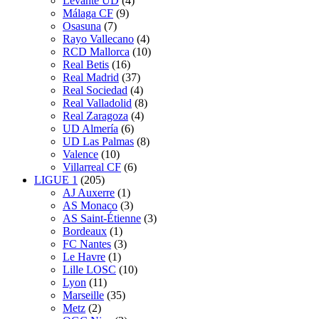
Levante UD
(4)
Málaga CF
(9)
Osasuna
(7)
Rayo Vallecano
(4)
RCD Mallorca
(10)
Real Betis
(16)
Real Madrid
(37)
Real Sociedad
(4)
Real Valladolid
(8)
Real Zaragoza
(4)
UD Almería
(6)
UD Las Palmas
(8)
Valence
(10)
Villarreal CF
(6)
LIGUE 1
(205)
AJ Auxerre
(1)
AS Monaco
(3)
AS Saint-Étienne
(3)
Bordeaux
(1)
FC Nantes
(3)
Le Havre
(1)
Lille LOSC
(10)
Lyon
(11)
Marseille
(35)
Metz
(2)