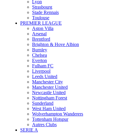
Lyon
Strasbourg
Stade Rennais
Toulouse
PREMIER LEAGUE
Aston Villa
Arsenal
Brentford
Brighton & Hove Albion
Burnley
Chelsea
Everton
Fulham FC
Liverpool
Leeds United
Manchester City
Manchester United
Newcastle United
Nottingham Forest
Sunderland
West Ham United
Wolverhampton Wanderers
Tottenham Hotspur
Autres Clubs
SERIE A