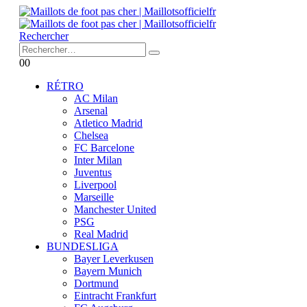
Rechercher
0
0
RÉTRO
AC Milan
Arsenal
Atletico Madrid
Chelsea
FC Barcelone
Inter Milan
Juventus
Liverpool
Marseille
Manchester United
PSG
Real Madrid
BUNDESLIGA
Bayer Leverkusen
Bayern Munich
Dortmund
Eintracht Frankfurt