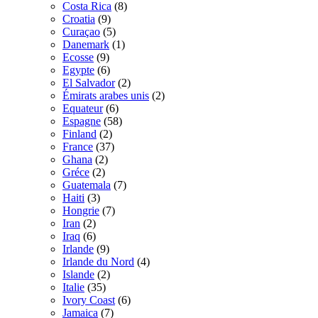
Costa Rica
(8)
Croatia
(9)
Curaçao
(5)
Danemark
(1)
Ecosse
(9)
Egypte
(6)
El Salvador
(2)
Émirats arabes unis
(2)
Equateur
(6)
Espagne
(58)
Finland
(2)
France
(37)
Ghana
(2)
Gréce
(2)
Guatemala
(7)
Haiti
(3)
Hongrie
(7)
Iran
(2)
Iraq
(6)
Irlande
(9)
Irlande du Nord
(4)
Islande
(2)
Italie
(35)
Ivory Coast
(6)
Jamaica
(7)