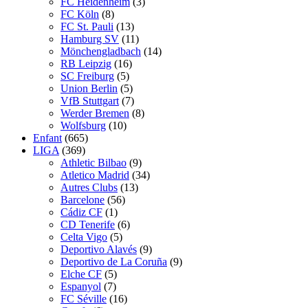
FC Heidenheim
(3)
FC Köln
(8)
FC St. Pauli
(13)
Hamburg SV
(11)
Mönchengladbach
(14)
RB Leipzig
(16)
SC Freiburg
(5)
Union Berlin
(5)
VfB Stuttgart
(7)
Werder Bremen
(8)
Wolfsburg
(10)
Enfant
(665)
LIGA
(369)
Athletic Bilbao
(9)
Atletico Madrid
(34)
Autres Clubs
(13)
Barcelone
(56)
Cádiz CF
(1)
CD Tenerife
(6)
Celta Vigo
(5)
Deportivo Alavés
(9)
Deportivo de La Coruña
(9)
Elche CF
(5)
Espanyol
(7)
FC Séville
(16)