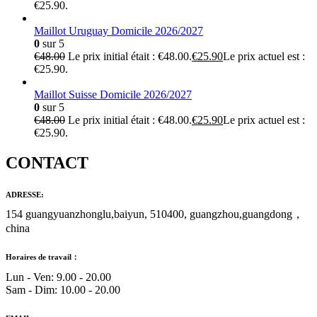
€25.90.
Maillot Uruguay Domicile 2026/2027
0
sur 5
€
48.00
Le prix initial était : €48.00.
€
25.90
Le prix actuel est :
€25.90.
Maillot Suisse Domicile 2026/2027
0
sur 5
€
48.00
Le prix initial était : €48.00.
€
25.90
Le prix actuel est :
€25.90.
CONTACT
ADRESSE:
154 guangyuanzhonglu,baiyun, 510400, guangzhou,guangdong，
china
Horaires de travail：
Lun - Ven: 9.00 - 20.00
Sam - Dim: 10.00 - 20.00