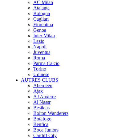
AC Milan
Atalanta
Bologna
Cagliari
Fiorentina
Genoa
Inter Milan
Lazio
Napoli
Juventus
Roma
Parma Calcio
Torino
Udinese
AUTRES CLUBS
Aberdeen
Ajax
AJ Auxerre
Al Nassr
Besiktas
Bolton Wanderers
Botafogo
Benfica
Boca Juniors
Cardiff City