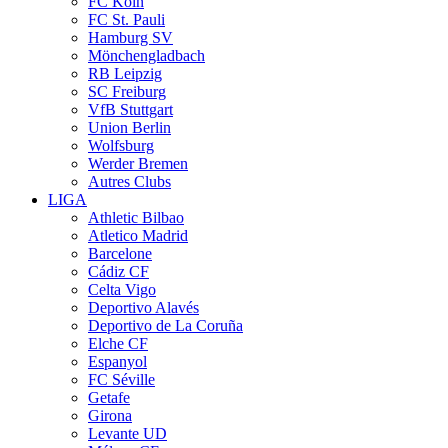
FC Köln
FC St. Pauli
Hamburg SV
Mönchengladbach
RB Leipzig
SC Freiburg
VfB Stuttgart
Union Berlin
Wolfsburg
Werder Bremen
Autres Clubs
LIGA
Athletic Bilbao
Atletico Madrid
Barcelone
Cádiz CF
Celta Vigo
Deportivo Alavés
Deportivo de La Coruña
Elche CF
Espanyol
FC Séville
Getafe
Girona
Levante UD