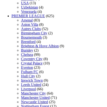
USA
(13)
Uzbekistan
(4)
Venezuela
(4)
PREMIER LEAGUE
(625)
Arsenal
(83)
Aston Villa
(8)
Autres Clubs
(52)
Birmingham City
(2)
Bournemouth
(3)
Brentford
(4)
Brighton & Hove Albion
(9)
Burnley
(2)
Chelsea
(99)
Coventry City
(8)
Crystal Palace
(10)
Everton
(23)
Fulham FC
(6)
Hull City
(2)
Ipswich Town
(9)
Leeds United
(24)
Liverpool
(66)
Manchester City
(64)
Manchester United
(71)
Newcastle United
(25)
Nottingham Forest
(12)