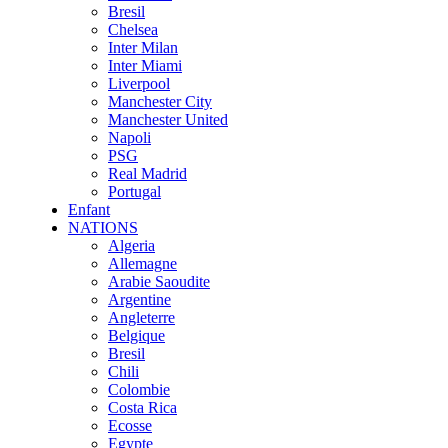
Bresil
Chelsea
Inter Milan
Inter Miami
Liverpool
Manchester City
Manchester United
Napoli
PSG
Real Madrid
Portugal
Enfant
NATIONS
Algeria
Allemagne
Arabie Saoudite
Argentine
Angleterre
Belgique
Bresil
Chili
Colombie
Costa Rica
Ecosse
Egypte