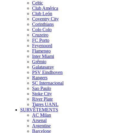
Celtic
Club América
Club León
Coventry City
Corinthians
Colo Colo
Cruzeiro
FC Porto
Feyenoord
Flamengo
Inter Miami
Grêmio
Galatasaray
PSV Eindhoven
Rangers
SC Internacional
Sao Paulo
Stoke City
River Plate
Tigres UANL
SURVÊTEMENTS
AC Milan
Arsenal
Argentine
Barcelone