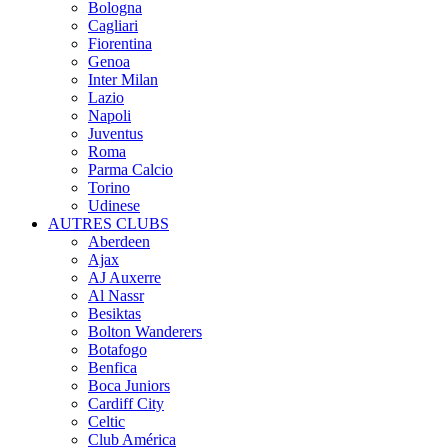
Bologna
Cagliari
Fiorentina
Genoa
Inter Milan
Lazio
Napoli
Juventus
Roma
Parma Calcio
Torino
Udinese
AUTRES CLUBS
Aberdeen
Ajax
AJ Auxerre
Al Nassr
Besiktas
Bolton Wanderers
Botafogo
Benfica
Boca Juniors
Cardiff City
Celtic
Club América