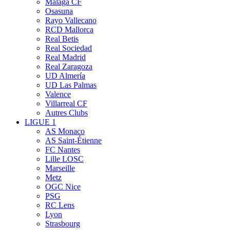
Málaga CF
Osasuna
Rayo Vallecano
RCD Mallorca
Real Betis
Real Sociedad
Real Madrid
Real Zaragoza
UD Almería
UD Las Palmas
Valence
Villarreal CF
Autres Clubs
LIGUE 1
AS Monaco
AS Saint-Étienne
FC Nantes
Lille LOSC
Marseille
Metz
OGC Nice
PSG
RC Lens
Lyon
Strasbourg