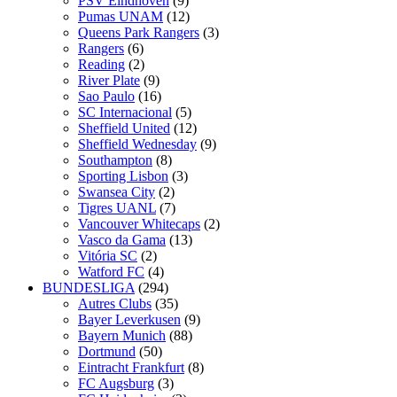
PSV Eindhoven
(9)
Pumas UNAM
(12)
Queens Park Rangers
(3)
Rangers
(6)
Reading
(2)
River Plate
(9)
Sao Paulo
(16)
SC Internacional
(5)
Sheffield United
(12)
Sheffield Wednesday
(9)
Southampton
(8)
Sporting Lisbon
(3)
Swansea City
(2)
Tigres UANL
(7)
Vancouver Whitecaps
(2)
Vasco da Gama
(13)
Vitória SC
(2)
Watford FC
(4)
BUNDESLIGA
(294)
Autres Clubs
(35)
Bayer Leverkusen
(9)
Bayern Munich
(88)
Dortmund
(50)
Eintracht Frankfurt
(8)
FC Augsburg
(3)