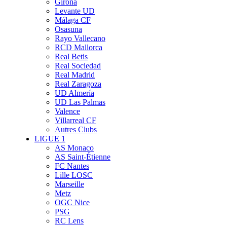
Girona
Levante UD
Málaga CF
Osasuna
Rayo Vallecano
RCD Mallorca
Real Betis
Real Sociedad
Real Madrid
Real Zaragoza
UD Almería
UD Las Palmas
Valence
Villarreal CF
Autres Clubs
LIGUE 1
AS Monaco
AS Saint-Étienne
FC Nantes
Lille LOSC
Marseille
Metz
OGC Nice
PSG
RC Lens