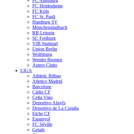
FC Augsburg
FC Heidenheim
FC Köln
FC St. Pauli
Hamburg SV
Mönchengladbach
RB Leipzig
SC Freiburg
VfB Stuttgart
Union Berlin
Wolfsburg
Werder Bremen
Autres Clubs
LIGA
Athletic Bilbao
Atletico Madrid
Barcelone
Cádiz CF
Celta Vigo
Deportivo Alavés
Deportivo de La Coruña
Elche CF
Espanyol
FC Séville
Getafe