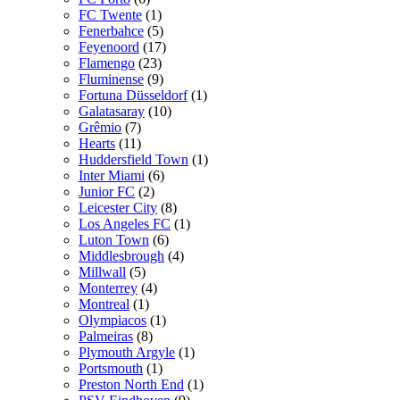
FC Twente
(1)
Fenerbahce
(5)
Feyenoord
(17)
Flamengo
(23)
Fluminense
(9)
Fortuna Düsseldorf
(1)
Galatasaray
(10)
Grêmio
(7)
Hearts
(11)
Huddersfield Town
(1)
Inter Miami
(6)
Junior FC
(2)
Leicester City
(8)
Los Angeles FC
(1)
Luton Town
(6)
Middlesbrough
(4)
Millwall
(5)
Monterrey
(4)
Montreal
(1)
Olympiacos
(1)
Palmeiras
(8)
Plymouth Argyle
(1)
Portsmouth
(1)
Preston North End
(1)