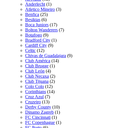
Anderlecht
(1)
Atletico Mineiro
(3)
Benfica
(25)
Besiktas
(6)
Boca Juniors
(17)
Bolton Wanderers
(7)
Botafogo
(9)
Bradford City
(1)
Cardiff City
(9)
Celtic
(12)
Chivas de Guadalajara
(9)
Club América
(14)
Club Brugge
(1)
Club León
(4)
Club Necaxa
(2)
Club Tijuana
(2)
Colo Colo
(12)
Corinthians
(14)
Cruz Azul
(7)
Cruzeiro
(13)
Derby County
(10)
Dinamo Zagreb
(1)
FC Cincinnati
(1)
FC Copenhague
(1)
FC Porto
(6)