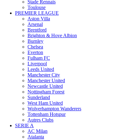
Stade Rennais
Toulouse
PREMIER LEAGUE
Aston Villa
Arsenal
Brentford
Brighton & Hove Albion
Burnley
Chelsea
Everton
Fulham FC
Liverpool
Leeds United
Manchester City
Manchester United
Newcastle United
Nottingham Forest
Sunderland
West Ham United
Wolverhampton Wanderers
Tottenham Hotspur
Autres Clubs
SERIE A
AC Milan
Atalanta