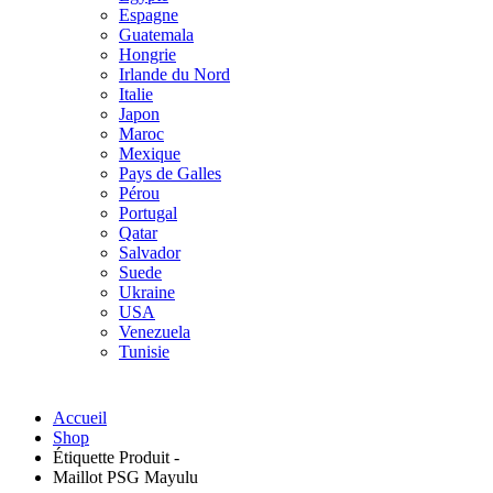
Espagne
Guatemala
Hongrie
Irlande du Nord
Italie
Japon
Maroc
Mexique
Pays de Galles
Pérou
Portugal
Qatar
Salvador
Suede
Ukraine
USA
Venezuela
Tunisie
Accueil
Shop
Étiquette Produit -
Maillot PSG Mayulu