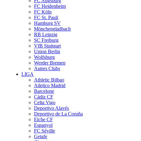
FC Augsburg
FC Heidenheim
FC Köln
FC St. Pauli
Hamburg SV
Mönchengladbach
RB Leipzig
SC Freiburg
VfB Stuttgart
Union Berlin
Wolfsburg
Werder Bremen
Autres Clubs
LIGA
Athletic Bilbao
Atletico Madrid
Barcelone
Cádiz CF
Celta Vigo
Deportivo Alavés
Deportivo de La Coruña
Elche CF
Espanyol
FC Séville
Getafe