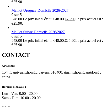
€25.90.
Maillot Uruguay Domicile 2026/2027
0
sur 5
€
48.00
Le prix initial était : €48.00.
€
25.90
Le prix actuel est :
€25.90.
Maillot Suisse Domicile 2026/2027
0
sur 5
€
48.00
Le prix initial était : €48.00.
€
25.90
Le prix actuel est :
€25.90.
CONTACT
ADRESSE:
154 guangyuanzhonglu,baiyun, 510400, guangzhou,guangdong，
china
Horaires de travail：
Lun - Ven: 9.00 - 20.00
Sam - Dim: 10.00 - 20.00