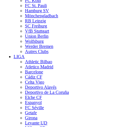
FC Köln
FC St. Pauli
Hamburg SV
Mönchengladbach
RB Leipzig
SC Freiburg
VfB Stuttgart
Union Berlin
Wolfsburg
Werder Bremen
Autres Clubs
LIGA
Athletic Bilbao
Atletico Madrid
Barcelone
Cádiz CF
Celta Vigo
Deportivo Alavés
Deportivo de La Coruña
Elche CF
Espanyol
FC Séville
Getafe
Girona
Levante UD