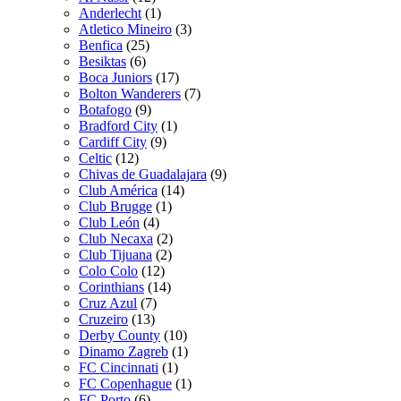
Anderlecht
(1)
Atletico Mineiro
(3)
Benfica
(25)
Besiktas
(6)
Boca Juniors
(17)
Bolton Wanderers
(7)
Botafogo
(9)
Bradford City
(1)
Cardiff City
(9)
Celtic
(12)
Chivas de Guadalajara
(9)
Club América
(14)
Club Brugge
(1)
Club León
(4)
Club Necaxa
(2)
Club Tijuana
(2)
Colo Colo
(12)
Corinthians
(14)
Cruz Azul
(7)
Cruzeiro
(13)
Derby County
(10)
Dinamo Zagreb
(1)
FC Cincinnati
(1)
FC Copenhague
(1)
FC Porto
(6)