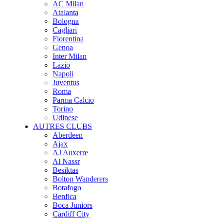
AC Milan
Atalanta
Bologna
Cagliari
Fiorentina
Genoa
Inter Milan
Lazio
Napoli
Juventus
Roma
Parma Calcio
Torino
Udinese
AUTRES CLUBS
Aberdeen
Ajax
AJ Auxerre
Al Nassr
Besiktas
Bolton Wanderers
Botafogo
Benfica
Boca Juniors
Cardiff City