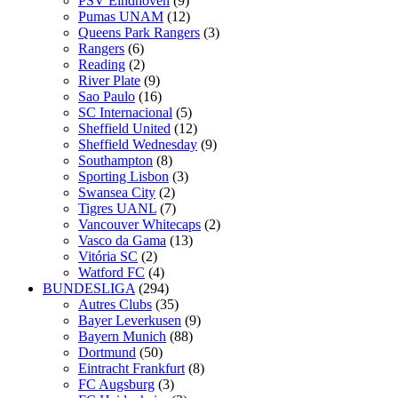
PSV Eindhoven
(9)
Pumas UNAM
(12)
Queens Park Rangers
(3)
Rangers
(6)
Reading
(2)
River Plate
(9)
Sao Paulo
(16)
SC Internacional
(5)
Sheffield United
(12)
Sheffield Wednesday
(9)
Southampton
(8)
Sporting Lisbon
(3)
Swansea City
(2)
Tigres UANL
(7)
Vancouver Whitecaps
(2)
Vasco da Gama
(13)
Vitória SC
(2)
Watford FC
(4)
BUNDESLIGA
(294)
Autres Clubs
(35)
Bayer Leverkusen
(9)
Bayern Munich
(88)
Dortmund
(50)
Eintracht Frankfurt
(8)
FC Augsburg
(3)