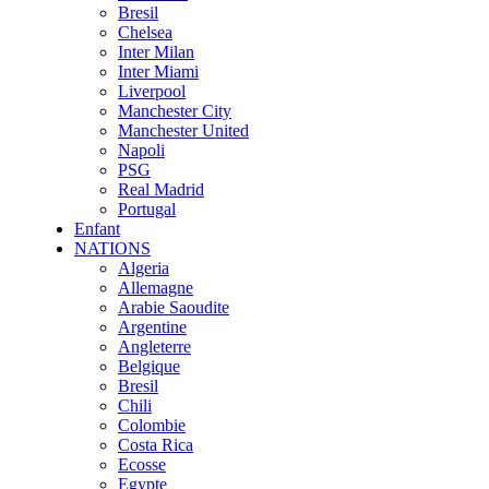
Bresil
Chelsea
Inter Milan
Inter Miami
Liverpool
Manchester City
Manchester United
Napoli
PSG
Real Madrid
Portugal
Enfant
NATIONS
Algeria
Allemagne
Arabie Saoudite
Argentine
Angleterre
Belgique
Bresil
Chili
Colombie
Costa Rica
Ecosse
Egypte