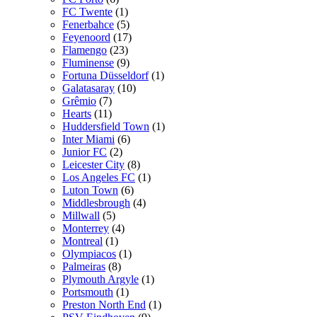
FC Twente
(1)
Fenerbahce
(5)
Feyenoord
(17)
Flamengo
(23)
Fluminense
(9)
Fortuna Düsseldorf
(1)
Galatasaray
(10)
Grêmio
(7)
Hearts
(11)
Huddersfield Town
(1)
Inter Miami
(6)
Junior FC
(2)
Leicester City
(8)
Los Angeles FC
(1)
Luton Town
(6)
Middlesbrough
(4)
Millwall
(5)
Monterrey
(4)
Montreal
(1)
Olympiacos
(1)
Palmeiras
(8)
Plymouth Argyle
(1)
Portsmouth
(1)
Preston North End
(1)