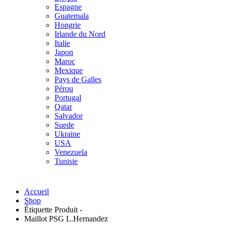
Espagne
Guatemala
Hongrie
Irlande du Nord
Italie
Japon
Maroc
Mexique
Pays de Galles
Pérou
Portugal
Qatar
Salvador
Suede
Ukraine
USA
Venezuela
Tunisie
Accueil
Shop
Étiquette Produit -
Maillot PSG L.Hernandez