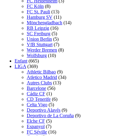
FC Heidenheim
(3)
FC Köln
(8)
FC St. Pauli
(13)
Hamburg SV
(11)
Mönchengladbach
(14)
RB Leipzig
(16)
SC Freiburg
(5)
Union Berlin
(5)
VfB Stuttgart
(7)
Werder Bremen
(8)
Wolfsburg
(10)
Enfant
(665)
LIGA
(369)
Athletic Bilbao
(9)
Atletico Madrid
(34)
Autres Clubs
(13)
Barcelone
(56)
Cádiz CF
(1)
CD Tenerife
(6)
Celta Vigo
(5)
Deportivo Alavés
(9)
Deportivo de La Coruña
(9)
Elche CF
(5)
Espanyol
(7)
FC Séville
(16)