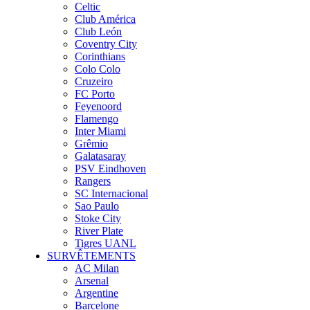
Celtic
Club América
Club León
Coventry City
Corinthians
Colo Colo
Cruzeiro
FC Porto
Feyenoord
Flamengo
Inter Miami
Grêmio
Galatasaray
PSV Eindhoven
Rangers
SC Internacional
Sao Paulo
Stoke City
River Plate
Tigres UANL
SURVÊTEMENTS
AC Milan
Arsenal
Argentine
Barcelone