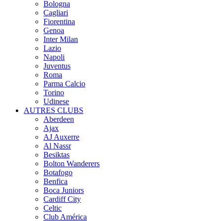
Bologna
Cagliari
Fiorentina
Genoa
Inter Milan
Lazio
Napoli
Juventus
Roma
Parma Calcio
Torino
Udinese
AUTRES CLUBS
Aberdeen
Ajax
AJ Auxerre
Al Nassr
Besiktas
Bolton Wanderers
Botafogo
Benfica
Boca Juniors
Cardiff City
Celtic
Club América