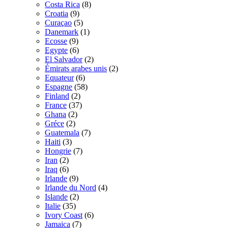
Costa Rica
(8)
Croatia
(9)
Curaçao
(5)
Danemark
(1)
Ecosse
(9)
Egypte
(6)
El Salvador
(2)
Émirats arabes unis
(2)
Equateur
(6)
Espagne
(58)
Finland
(2)
France
(37)
Ghana
(2)
Gréce
(2)
Guatemala
(7)
Haiti
(3)
Hongrie
(7)
Iran
(2)
Iraq
(6)
Irlande
(9)
Irlande du Nord
(4)
Islande
(2)
Italie
(35)
Ivory Coast
(6)
Jamaica
(7)