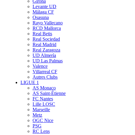
Girona
Levante UD
Málaga CF
Osasuna
Rayo Vallecano
RCD Mallorca
Real Betis
Real Sociedad
Real Madrid
Real Zaragoza
UD Almería
UD Las Palmas
Valence
Villarreal CF
Autres Clubs
LIGUE 1
AS Monaco
AS Saint-Étienne
FC Nantes
Lille LOSC
Marseille
Metz
OGC Nice
PSG
RC Lens