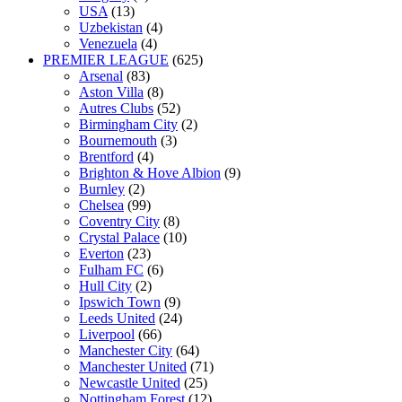
USA
(13)
Uzbekistan
(4)
Venezuela
(4)
PREMIER LEAGUE
(625)
Arsenal
(83)
Aston Villa
(8)
Autres Clubs
(52)
Birmingham City
(2)
Bournemouth
(3)
Brentford
(4)
Brighton & Hove Albion
(9)
Burnley
(2)
Chelsea
(99)
Coventry City
(8)
Crystal Palace
(10)
Everton
(23)
Fulham FC
(6)
Hull City
(2)
Ipswich Town
(9)
Leeds United
(24)
Liverpool
(66)
Manchester City
(64)
Manchester United
(71)
Newcastle United
(25)
Nottingham Forest
(12)