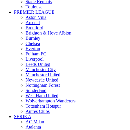
Stade Rennais
Toulouse
PREMIER LEAGUE
Aston Villa
Arsenal
Brentford
Brighton & Hove Albion
Burnley
Chelsea
Everton
Fulham FC
Liverpool
Leeds United
Manchester City
Manchester United
Newcastle United
Nottingham Forest
Sunderland
West Ham United
Wolverhampton Wanderers
Tottenham Hotspur
Autres Clubs
SERIE A
AC Milan
Atalanta