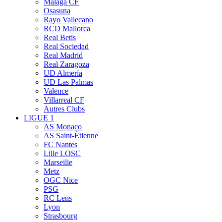
Málaga CF
Osasuna
Rayo Vallecano
RCD Mallorca
Real Betis
Real Sociedad
Real Madrid
Real Zaragoza
UD Almería
UD Las Palmas
Valence
Villarreal CF
Autres Clubs
LIGUE 1
AS Monaco
AS Saint-Étienne
FC Nantes
Lille LOSC
Marseille
Metz
OGC Nice
PSG
RC Lens
Lyon
Strasbourg