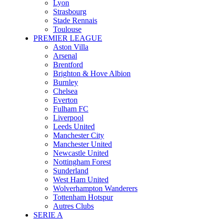
Lyon
Strasbourg
Stade Rennais
Toulouse
PREMIER LEAGUE
Aston Villa
Arsenal
Brentford
Brighton & Hove Albion
Burnley
Chelsea
Everton
Fulham FC
Liverpool
Leeds United
Manchester City
Manchester United
Newcastle United
Nottingham Forest
Sunderland
West Ham United
Wolverhampton Wanderers
Tottenham Hotspur
Autres Clubs
SERIE A