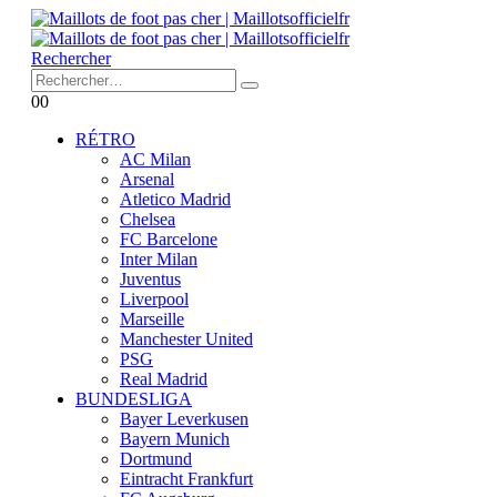
Rechercher
0
0
RÉTRO
AC Milan
Arsenal
Atletico Madrid
Chelsea
FC Barcelone
Inter Milan
Juventus
Liverpool
Marseille
Manchester United
PSG
Real Madrid
BUNDESLIGA
Bayer Leverkusen
Bayern Munich
Dortmund
Eintracht Frankfurt