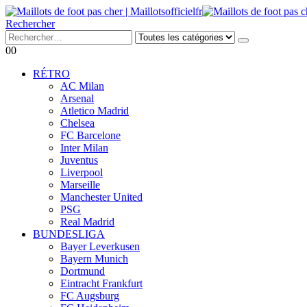
Rechercher
0
0
RÉTRO
AC Milan
Arsenal
Atletico Madrid
Chelsea
FC Barcelone
Inter Milan
Juventus
Liverpool
Marseille
Manchester United
PSG
Real Madrid
BUNDESLIGA
Bayer Leverkusen
Bayern Munich
Dortmund
Eintracht Frankfurt
FC Augsburg