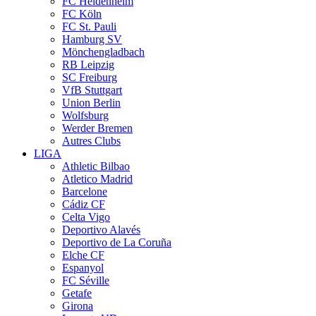
FC Heidenheim
FC Köln
FC St. Pauli
Hamburg SV
Mönchengladbach
RB Leipzig
SC Freiburg
VfB Stuttgart
Union Berlin
Wolfsburg
Werder Bremen
Autres Clubs
LIGA
Athletic Bilbao
Atletico Madrid
Barcelone
Cádiz CF
Celta Vigo
Deportivo Alavés
Deportivo de La Coruña
Elche CF
Espanyol
FC Séville
Getafe
Girona