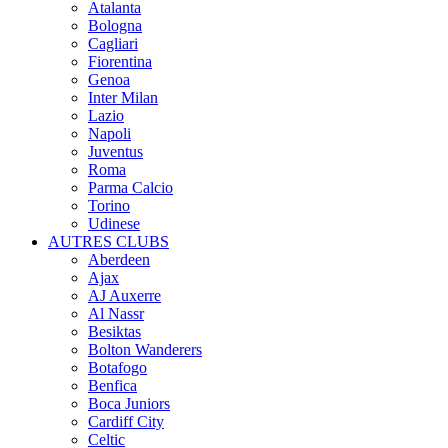
Atalanta
Bologna
Cagliari
Fiorentina
Genoa
Inter Milan
Lazio
Napoli
Juventus
Roma
Parma Calcio
Torino
Udinese
AUTRES CLUBS
Aberdeen
Ajax
AJ Auxerre
Al Nassr
Besiktas
Bolton Wanderers
Botafogo
Benfica
Boca Juniors
Cardiff City
Celtic