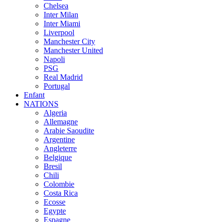
Chelsea
Inter Milan
Inter Miami
Liverpool
Manchester City
Manchester United
Napoli
PSG
Real Madrid
Portugal
Enfant
NATIONS
Algeria
Allemagne
Arabie Saoudite
Argentine
Angleterre
Belgique
Bresil
Chili
Colombie
Costa Rica
Ecosse
Egypte
Espagne