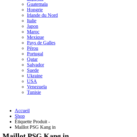
Guatemala
Hongrie
Irlande du Nord
Italie
Japon
Maroc
Mexique
Pays de Galles
Pérou
Portugal
Qatar
Salvador
Suede
Ukraine
USA
Venezuela
Tunisie
Accueil
Shop
Étiquette Produit -
Maillot PSG Kang in
Maillot PSG Kang in