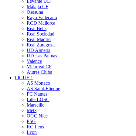
Levante UD
Málaga CF
Osasuna
Rayo Vallecano
RCD Mallorca
Real Betis
Real Sociedad
Real Madrid
Real Zaragoza
UD Almería
UD Las Palmas
Valence
Villarreal CF
Autres Clubs
LIGUE 1
AS Monaco
AS Saint-Étienne
FC Nantes
Lille LOSC
Marseille
Metz
OGC Nice
PSG
RC Lens
Lyon