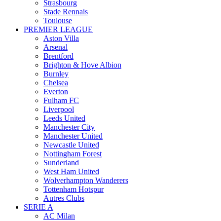
Strasbourg
Stade Rennais
Toulouse
PREMIER LEAGUE
Aston Villa
Arsenal
Brentford
Brighton & Hove Albion
Burnley
Chelsea
Everton
Fulham FC
Liverpool
Leeds United
Manchester City
Manchester United
Newcastle United
Nottingham Forest
Sunderland
West Ham United
Wolverhampton Wanderers
Tottenham Hotspur
Autres Clubs
SERIE A
AC Milan