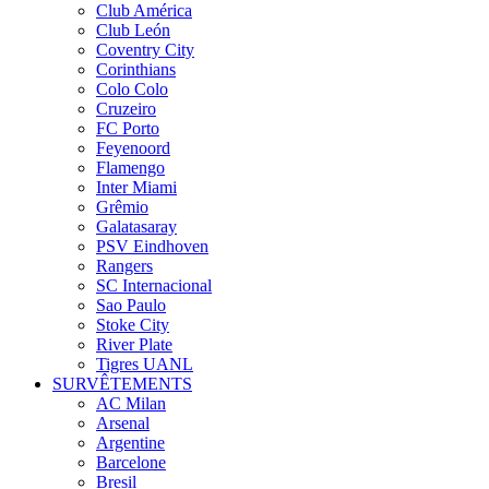
Club América
Club León
Coventry City
Corinthians
Colo Colo
Cruzeiro
FC Porto
Feyenoord
Flamengo
Inter Miami
Grêmio
Galatasaray
PSV Eindhoven
Rangers
SC Internacional
Sao Paulo
Stoke City
River Plate
Tigres UANL
SURVÊTEMENTS
AC Milan
Arsenal
Argentine
Barcelone
Bresil