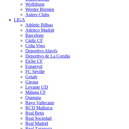
Wolfsburg
Werder Bremen
Autres Clubs
LIGA
Athletic Bilbao
Atletico Madrid
Barcelone
Cádiz CF
Celta Vigo
Deportivo Alavés
Deportivo de La Coruña
Elche CF
Espanyol
FC Séville
Getafe
Girona
Levante UD
Málaga CF
Osasuna
Rayo Vallecano
RCD Mallorca
Real Betis
Real Sociedad
Real Madrid
Real Zaragoza