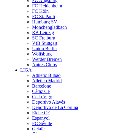
FC Augsburg
FC Heidenheim
FC Köln
FC St. Pauli
Hamburg SV
Mönchengladbach
RB Leipzig
SC Freiburg
VfB Stuttgart
Union Berlin
Wolfsburg
Werder Bremen
Autres Clubs
LIGA
Athletic Bilbao
Atletico Madrid
Barcelone
Cádiz CF
Celta Vigo
Deportivo Alavés
Deportivo de La Coruña
Elche CF
Espanyol
FC Séville
Getafe