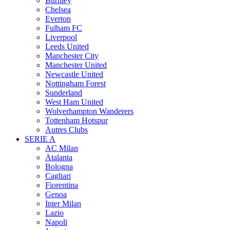
Burnley
Chelsea
Everton
Fulham FC
Liverpool
Leeds United
Manchester City
Manchester United
Newcastle United
Nottingham Forest
Sunderland
West Ham United
Wolverhampton Wanderers
Tottenham Hotspur
Autres Clubs
SERIE A
AC Milan
Atalanta
Bologna
Cagliari
Fiorentina
Genoa
Inter Milan
Lazio
Napoli