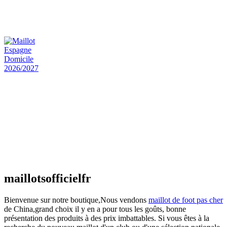
Maillot Bresil Domicile 2026/2027
€
48.00
Le prix initial était : €48.00.
€
25.90
Le prix
actuel est : €25.90.
Maillot Espagne Domicile 2026/2027
€
48.00
Le prix initial était : €48.00.
€
25.90
Le prix
actuel est : €25.90.
Maillot France Domicile 2026/2027
€
48.00
Le prix initial était : €48.00.
€
25.90
Le prix
actuel est : €25.90.
maillotsofficielfr
Bienvenue sur notre boutique,Nous vendons
maillot de foot pas cher
de China,grand choix il y en a pour tous les goûts, bonne
présentation des produits à des prix imbattables. Si vous êtes à la