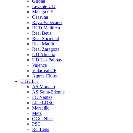
Girona
Levante UD
Málaga CF
Osasuna
Rayo Vallecano
RCD Mallorca
Real Betis
Real Sociedad
Real Madrid
Real Zaragoza
UD Almería
UD Las Palmas
Valence
Villarreal CF
Autres Clubs
LIGUE 1
AS Monaco
AS Saint-Étienne
FC Nantes
Lille LOSC
Marseille
Metz
OGC Nice
PSG
RC Lens