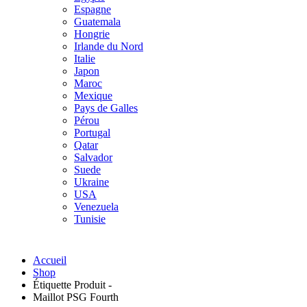
Espagne
Guatemala
Hongrie
Irlande du Nord
Italie
Japon
Maroc
Mexique
Pays de Galles
Pérou
Portugal
Qatar
Salvador
Suede
Ukraine
USA
Venezuela
Tunisie
Accueil
Shop
Étiquette Produit -
Maillot PSG Fourth