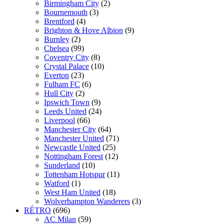
Birmingham City
(2)
Bournemouth
(3)
Brentford
(4)
Brighton & Hove Albion
(9)
Burnley
(2)
Chelsea
(99)
Coventry City
(8)
Crystal Palace
(10)
Everton
(23)
Fulham FC
(6)
Hull City
(2)
Ipswich Town
(9)
Leeds United
(24)
Liverpool
(66)
Manchester City
(64)
Manchester United
(71)
Newcastle United
(25)
Nottingham Forest
(12)
Sunderland
(10)
Tottenham Hotspur
(11)
Watford
(1)
West Ham United
(18)
Wolverhampton Wanderers
(3)
RÉTRO
(696)
AC Milan
(59)