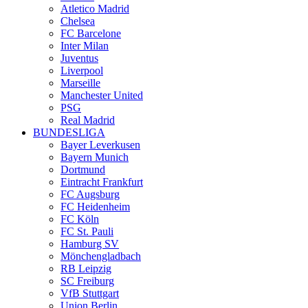
Atletico Madrid
Chelsea
FC Barcelone
Inter Milan
Juventus
Liverpool
Marseille
Manchester United
PSG
Real Madrid
BUNDESLIGA
Bayer Leverkusen
Bayern Munich
Dortmund
Eintracht Frankfurt
FC Augsburg
FC Heidenheim
FC Köln
FC St. Pauli
Hamburg SV
Mönchengladbach
RB Leipzig
SC Freiburg
VfB Stuttgart
Union Berlin