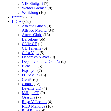
VfB Stuttgart
(7)
Werder Bremen
(8)
Wolfsburg
(10)
Enfant
(665)
LIGA
(369)
Athletic Bilbao
(9)
Atletico Madrid
(34)
Autres Clubs
(13)
Barcelone
(56)
Cádiz CF
(1)
CD Tenerife
(6)
Celta Vigo
(5)
Deportivo Alavés
(9)
Deportivo de La Coruña
(9)
Elche CF
(5)
Espanyol
(7)
FC Séville
(16)
Getafe
(6)
Girona
(12)
Levante UD
(4)
Málaga CF
(9)
Osasuna
(7)
Rayo Vallecano
(4)
RCD Mallorca
(10)
Real Betis
(16)