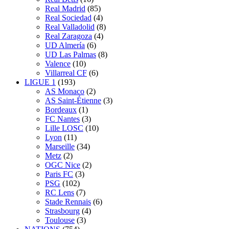
Real Madrid
(85)
Real Sociedad
(4)
Real Valladolid
(8)
Real Zaragoza
(4)
UD Almería
(6)
UD Las Palmas
(8)
Valence
(10)
Villarreal CF
(6)
LIGUE 1
(193)
AS Monaco
(2)
AS Saint-Étienne
(3)
Bordeaux
(1)
FC Nantes
(3)
Lille LOSC
(10)
Lyon
(11)
Marseille
(34)
Metz
(2)
OGC Nice
(2)
Paris FC
(3)
PSG
(102)
RC Lens
(7)
Stade Rennais
(6)
Strasbourg
(4)
Toulouse
(3)