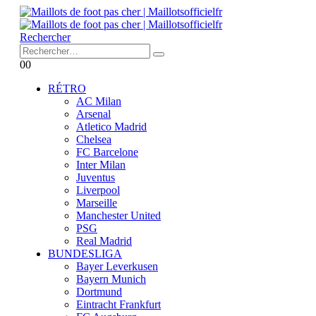
Rechercher
0
0
RÉTRO
AC Milan
Arsenal
Atletico Madrid
Chelsea
FC Barcelone
Inter Milan
Juventus
Liverpool
Marseille
Manchester United
PSG
Real Madrid
BUNDESLIGA
Bayer Leverkusen
Bayern Munich
Dortmund
Eintracht Frankfurt