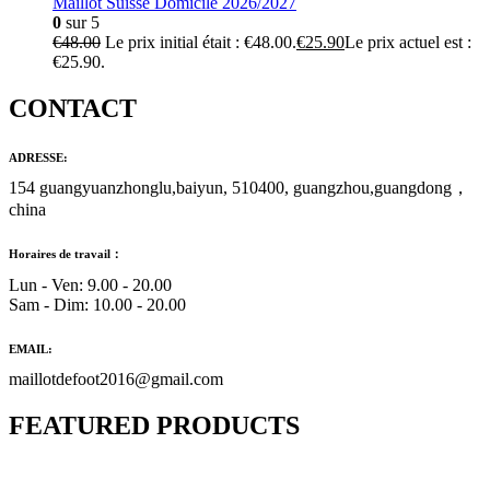
Maillot Suisse Domicile 2026/2027
0
sur 5
€
48.00
Le prix initial était : €48.00.
€
25.90
Le prix actuel est :
€25.90.
CONTACT
ADRESSE:
154 guangyuanzhonglu,baiyun, 510400, guangzhou,guangdong，
china
Horaires de travail：
Lun - Ven: 9.00 - 20.00
Sam - Dim: 10.00 - 20.00
EMAIL:
maillotdefoot2016@gmail.com
FEATURED PRODUCTS