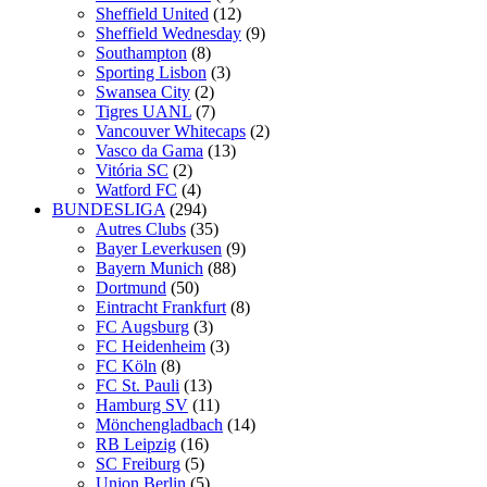
Sheffield United
(12)
Sheffield Wednesday
(9)
Southampton
(8)
Sporting Lisbon
(3)
Swansea City
(2)
Tigres UANL
(7)
Vancouver Whitecaps
(2)
Vasco da Gama
(13)
Vitória SC
(2)
Watford FC
(4)
BUNDESLIGA
(294)
Autres Clubs
(35)
Bayer Leverkusen
(9)
Bayern Munich
(88)
Dortmund
(50)
Eintracht Frankfurt
(8)
FC Augsburg
(3)
FC Heidenheim
(3)
FC Köln
(8)
FC St. Pauli
(13)
Hamburg SV
(11)
Mönchengladbach
(14)
RB Leipzig
(16)
SC Freiburg
(5)
Union Berlin
(5)