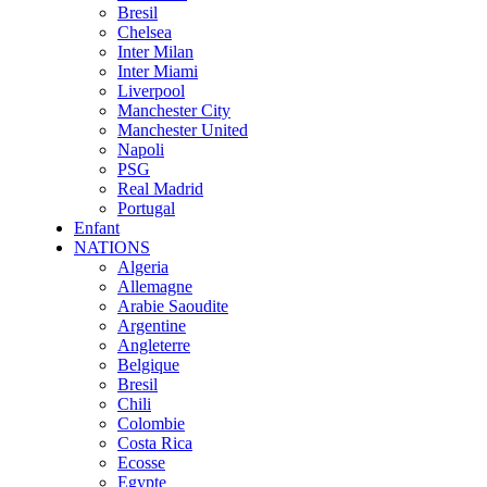
Bresil
Chelsea
Inter Milan
Inter Miami
Liverpool
Manchester City
Manchester United
Napoli
PSG
Real Madrid
Portugal
Enfant
NATIONS
Algeria
Allemagne
Arabie Saoudite
Argentine
Angleterre
Belgique
Bresil
Chili
Colombie
Costa Rica
Ecosse
Egypte