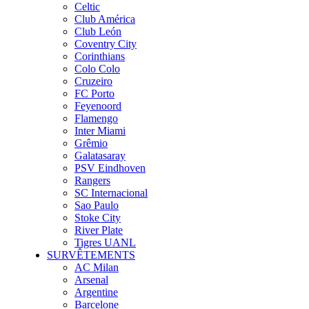
Celtic
Club América
Club León
Coventry City
Corinthians
Colo Colo
Cruzeiro
FC Porto
Feyenoord
Flamengo
Inter Miami
Grêmio
Galatasaray
PSV Eindhoven
Rangers
SC Internacional
Sao Paulo
Stoke City
River Plate
Tigres UANL
SURVÊTEMENTS
AC Milan
Arsenal
Argentine
Barcelone