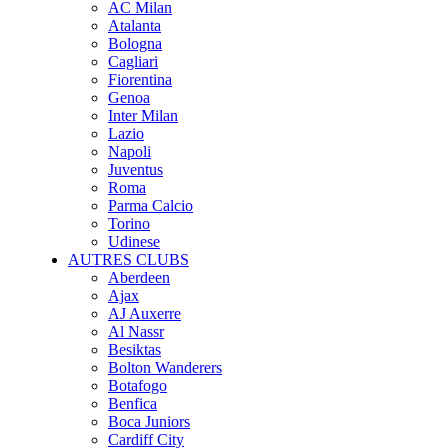
AC Milan
Atalanta
Bologna
Cagliari
Fiorentina
Genoa
Inter Milan
Lazio
Napoli
Juventus
Roma
Parma Calcio
Torino
Udinese
AUTRES CLUBS
Aberdeen
Ajax
AJ Auxerre
Al Nassr
Besiktas
Bolton Wanderers
Botafogo
Benfica
Boca Juniors
Cardiff City