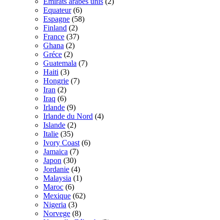
Émirats arabes unis
(2)
Equateur
(6)
Espagne
(58)
Finland
(2)
France
(37)
Ghana
(2)
Gréce
(2)
Guatemala
(7)
Haiti
(3)
Hongrie
(7)
Iran
(2)
Iraq
(6)
Irlande
(9)
Irlande du Nord
(4)
Islande
(2)
Italie
(35)
Ivory Coast
(6)
Jamaica
(7)
Japon
(30)
Jordanie
(4)
Malaysia
(1)
Maroc
(6)
Mexique
(62)
Nigeria
(3)
Norvege
(8)