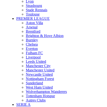
Lyon
Strasbourg
Stade Rennais
Toulouse
PREMIER LEAGUE
Aston Villa
Arsenal
Brentford
Brighton & Hove Albion
Burnley
Chelsea
Everton
Fulham FC
Liverpool
Leeds United
Manchester City
Manchester United
Newcastle United
Nottingham Forest
Sunderland
West Ham United
Wolverhampton Wanderers
Tottenham Hotspur
Autres Clubs
SERIE A