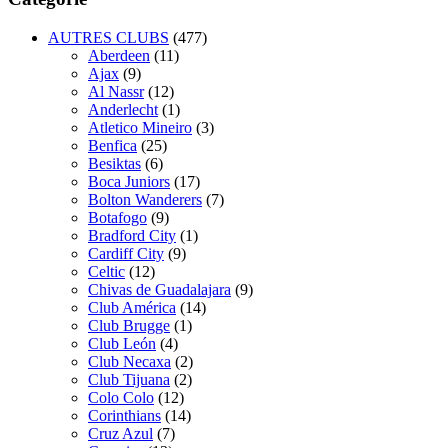
AUTRES CLUBS
(477)
Aberdeen
(11)
Ajax
(9)
Al Nassr
(12)
Anderlecht
(1)
Atletico Mineiro
(3)
Benfica
(25)
Besiktas
(6)
Boca Juniors
(17)
Bolton Wanderers
(7)
Botafogo
(9)
Bradford City
(1)
Cardiff City
(9)
Celtic
(12)
Chivas de Guadalajara
(9)
Club América
(14)
Club Brugge
(1)
Club León
(4)
Club Necaxa
(2)
Club Tijuana
(2)
Colo Colo
(12)
Corinthians
(14)
Cruz Azul
(7)