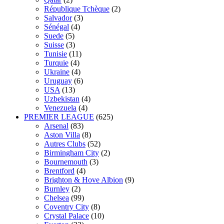
République Tchèque
(2)
Salvador
(3)
Sénégal
(4)
Suede
(5)
Suisse
(3)
Tunisie
(11)
Turquie
(4)
Ukraine
(4)
Uruguay
(6)
USA
(13)
Uzbekistan
(4)
Venezuela
(4)
PREMIER LEAGUE
(625)
Arsenal
(83)
Aston Villa
(8)
Autres Clubs
(52)
Birmingham City
(2)
Bournemouth
(3)
Brentford
(4)
Brighton & Hove Albion
(9)
Burnley
(2)
Chelsea
(99)
Coventry City
(8)
Crystal Palace
(10)