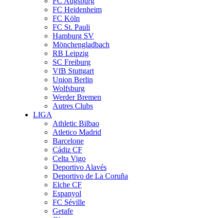
FC Augsburg
FC Heidenheim
FC Köln
FC St. Pauli
Hamburg SV
Mönchengladbach
RB Leipzig
SC Freiburg
VfB Stuttgart
Union Berlin
Wolfsburg
Werder Bremen
Autres Clubs
LIGA
Athletic Bilbao
Atletico Madrid
Barcelone
Cádiz CF
Celta Vigo
Deportivo Alavés
Deportivo de La Coruña
Elche CF
Espanyol
FC Séville
Getafe