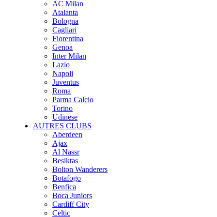
AC Milan
Atalanta
Bologna
Cagliari
Fiorentina
Genoa
Inter Milan
Lazio
Napoli
Juventus
Roma
Parma Calcio
Torino
Udinese
AUTRES CLUBS
Aberdeen
Ajax
Al Nassr
Besiktas
Bolton Wanderers
Botafogo
Benfica
Boca Juniors
Cardiff City
Celtic