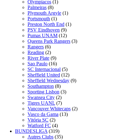
Olympiacos
(1)
Palmeiras
(8)
Plymouth Argyle
(1)
Portsmouth
(1)
Preston North End
(1)
PSV Eindhoven
(9)
Pumas UNAM
(12)
Queens Park Rangers
(3)
Rangers
(6)
Reading
(2)
River Plate
(9)
Sao Paulo
(16)
SC Internacional
(5)
Sheffield United
(12)
Sheffield Wednesday
(9)
Southampton
(8)
Sporting Lisbon
(3)
Swansea City
(2)
Tigres UANL
(7)
Vancouver Whitecaps
(2)
Vasco da Gama
(13)
Vitória SC
(2)
Watford FC
(4)
BUNDESLIGA
(319)
Autres Clubs
(35)