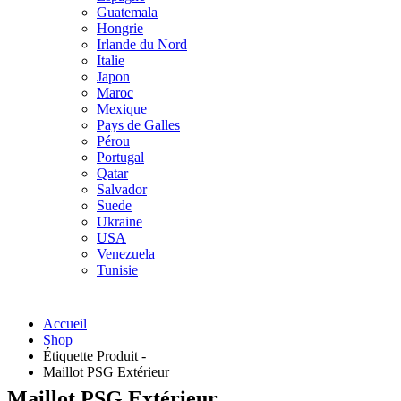
Guatemala
Hongrie
Irlande du Nord
Italie
Japon
Maroc
Mexique
Pays de Galles
Pérou
Portugal
Qatar
Salvador
Suede
Ukraine
USA
Venezuela
Tunisie
Accueil
Shop
Étiquette Produit -
Maillot PSG Extérieur
Maillot PSG Extérieur