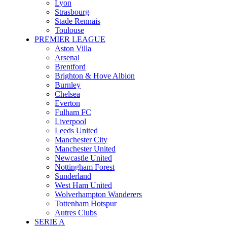
Lyon
Strasbourg
Stade Rennais
Toulouse
PREMIER LEAGUE
Aston Villa
Arsenal
Brentford
Brighton & Hove Albion
Burnley
Chelsea
Everton
Fulham FC
Liverpool
Leeds United
Manchester City
Manchester United
Newcastle United
Nottingham Forest
Sunderland
West Ham United
Wolverhampton Wanderers
Tottenham Hotspur
Autres Clubs
SERIE A