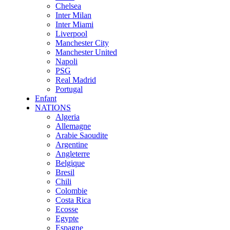
Chelsea
Inter Milan
Inter Miami
Liverpool
Manchester City
Manchester United
Napoli
PSG
Real Madrid
Portugal
Enfant
NATIONS
Algeria
Allemagne
Arabie Saoudite
Argentine
Angleterre
Belgique
Bresil
Chili
Colombie
Costa Rica
Ecosse
Egypte
Espagne