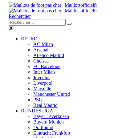
Rechercher
0
0
RÉTRO
AC Milan
Arsenal
Atletico Madrid
Chelsea
FC Barcelone
Inter Milan
Juventus
Liverpool
Marseille
Manchester United
PSG
Real Madrid
BUNDESLIGA
Bayer Leverkusen
Bayern Munich
Dortmund
Eintracht Frankfurt