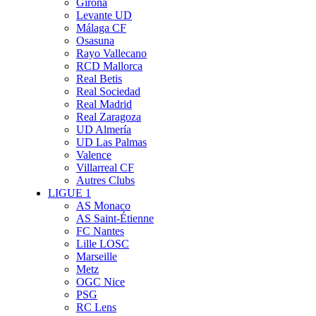
Girona
Levante UD
Málaga CF
Osasuna
Rayo Vallecano
RCD Mallorca
Real Betis
Real Sociedad
Real Madrid
Real Zaragoza
UD Almería
UD Las Palmas
Valence
Villarreal CF
Autres Clubs
LIGUE 1
AS Monaco
AS Saint-Étienne
FC Nantes
Lille LOSC
Marseille
Metz
OGC Nice
PSG
RC Lens