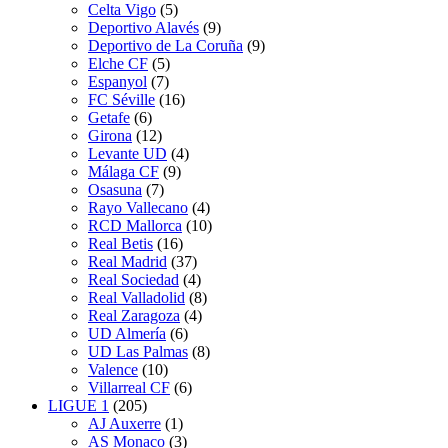
Celta Vigo
(5)
Deportivo Alavés
(9)
Deportivo de La Coruña
(9)
Elche CF
(5)
Espanyol
(7)
FC Séville
(16)
Getafe
(6)
Girona
(12)
Levante UD
(4)
Málaga CF
(9)
Osasuna
(7)
Rayo Vallecano
(4)
RCD Mallorca
(10)
Real Betis
(16)
Real Madrid
(37)
Real Sociedad
(4)
Real Valladolid
(8)
Real Zaragoza
(4)
UD Almería
(6)
UD Las Palmas
(8)
Valence
(10)
Villarreal CF
(6)
LIGUE 1
(205)
AJ Auxerre
(1)
AS Monaco
(3)