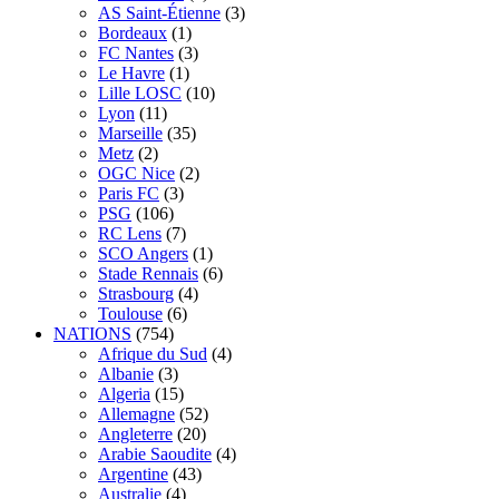
AS Saint-Étienne
(3)
Bordeaux
(1)
FC Nantes
(3)
Le Havre
(1)
Lille LOSC
(10)
Lyon
(11)
Marseille
(35)
Metz
(2)
OGC Nice
(2)
Paris FC
(3)
PSG
(106)
RC Lens
(7)
SCO Angers
(1)
Stade Rennais
(6)
Strasbourg
(4)
Toulouse
(6)
NATIONS
(754)
Afrique du Sud
(4)
Albanie
(3)
Algeria
(15)
Allemagne
(52)
Angleterre
(20)
Arabie Saoudite
(4)
Argentine
(43)
Australie
(4)