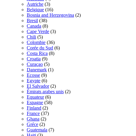
Autriche
(3)
Belgique
(16)
Bosnia and Herzegovina
(2)
Bresil
(38)
Canada
(8)
Cape Verde
(3)
Chili
(5)
Colombie
(36)
Corée du Sud
(6)
Costa Rica
(8)
Croatia
(9)
Curaçao
(5)
Danemark
(1)
Ecosse
(9)
Egypte
(6)
El Salvador
(2)
Émirats arabes unis
(2)
Equateur
(6)
Espagne
(58)
Finland
(2)
France
(37)
Ghana
(2)
Gréce
(2)
Guatemala
(7)
Haiti
(3)