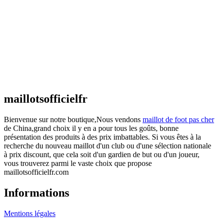
Maillot Espagne Domicile 2026/2027
€
48.00
Le prix initial était : €48.00.
€
25.90
Le prix
actuel est : €25.90.
Maillot France Domicile 2026/2027
€
48.00
Le prix initial était : €48.00.
€
25.90
Le prix
actuel est : €25.90.
maillotsofficielfr
Bienvenue sur notre boutique,Nous vendons
maillot de foot pas cher
de China,grand choix il y en a pour tous les goûts, bonne
présentation des produits à des prix imbattables. Si vous êtes à la
recherche du nouveau maillot d'un club ou d'une sélection nationale
à prix discount, que cela soit d'un gardien de but ou d'un joueur,
vous trouverez parmi le vaste choix que propose
maillotsofficielfr.com
Informations
Mentions légales