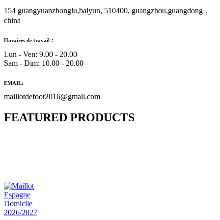
154 guangyuanzhonglu,baiyun, 510400, guangzhou,guangdong，
china
Horaires de travail：
Lun - Ven: 9.00 - 20.00
Sam - Dim: 10.00 - 20.00
EMAIL:
maillotdefoot2016@gmail.com
FEATURED PRODUCTS
Maillot Bresil Domicile 2026/2027
€
48.00
Le prix initial était : €48.00.
€
25.90
Le prix
actuel est : €25.90.