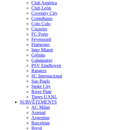
Club América
Club León
Coventry City
Corinthians
Colo Colo
Cruzeiro
FC Porto
Feyenoord
Flamengo
Inter Miami
Grêmio
Galatasaray
PSV Eindhoven
Rangers
SC Internacional
Sao Paulo
Stoke City
River Plate
Tigres UANL
SURVÊTEMENTS
AC Milan
Arsenal
Argentine
Barcelone
Bresil