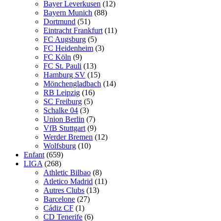
Bayer Leverkusen
(12)
Bayern Munich
(88)
Dortmund
(51)
Eintracht Frankfurt
(11)
FC Augsburg
(5)
FC Heidenheim
(3)
FC Köln
(9)
FC St. Pauli
(13)
Hamburg SV
(15)
Mönchengladbach
(14)
RB Leipzig
(16)
SC Freiburg
(5)
Schalke 04
(3)
Union Berlin
(7)
VfB Stuttgart
(9)
Werder Bremen
(12)
Wolfsburg
(10)
Enfant
(659)
LIGA
(268)
Athletic Bilbao
(8)
Atletico Madrid
(11)
Autres Clubs
(13)
Barcelone
(27)
Cádiz CF
(1)
CD Tenerife
(6)