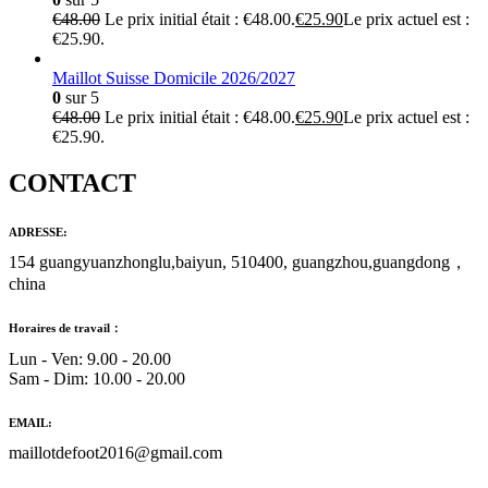
€
48.00
Le prix initial était : €48.00.
€
25.90
Le prix actuel est :
€25.90.
Maillot Suisse Domicile 2026/2027
0
sur 5
€
48.00
Le prix initial était : €48.00.
€
25.90
Le prix actuel est :
€25.90.
CONTACT
ADRESSE:
154 guangyuanzhonglu,baiyun, 510400, guangzhou,guangdong，
china
Horaires de travail：
Lun - Ven: 9.00 - 20.00
Sam - Dim: 10.00 - 20.00
EMAIL:
maillotdefoot2016@gmail.com