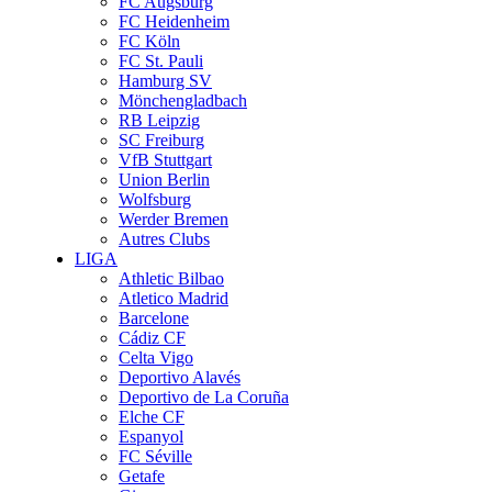
FC Augsburg
FC Heidenheim
FC Köln
FC St. Pauli
Hamburg SV
Mönchengladbach
RB Leipzig
SC Freiburg
VfB Stuttgart
Union Berlin
Wolfsburg
Werder Bremen
Autres Clubs
LIGA
Athletic Bilbao
Atletico Madrid
Barcelone
Cádiz CF
Celta Vigo
Deportivo Alavés
Deportivo de La Coruña
Elche CF
Espanyol
FC Séville
Getafe