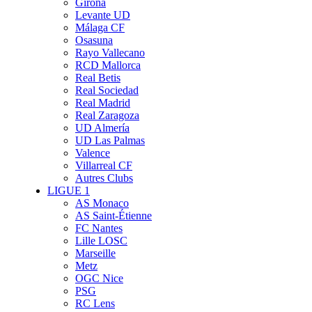
Girona
Levante UD
Málaga CF
Osasuna
Rayo Vallecano
RCD Mallorca
Real Betis
Real Sociedad
Real Madrid
Real Zaragoza
UD Almería
UD Las Palmas
Valence
Villarreal CF
Autres Clubs
LIGUE 1
AS Monaco
AS Saint-Étienne
FC Nantes
Lille LOSC
Marseille
Metz
OGC Nice
PSG
RC Lens