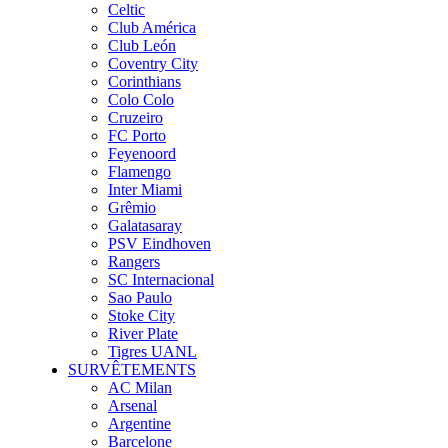
Celtic
Club América
Club León
Coventry City
Corinthians
Colo Colo
Cruzeiro
FC Porto
Feyenoord
Flamengo
Inter Miami
Grêmio
Galatasaray
PSV Eindhoven
Rangers
SC Internacional
Sao Paulo
Stoke City
River Plate
Tigres UANL
SURVÊTEMENTS
AC Milan
Arsenal
Argentine
Barcelone