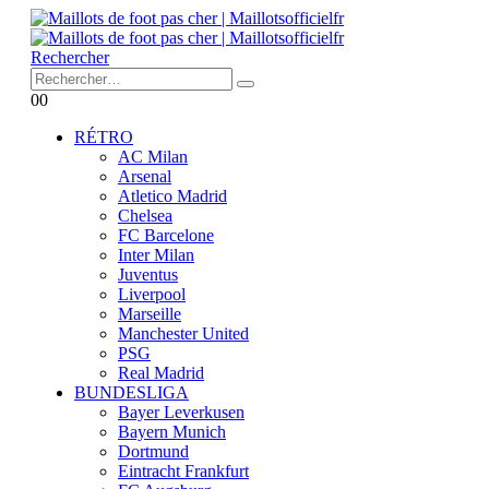
Rechercher
0
0
RÉTRO
AC Milan
Arsenal
Atletico Madrid
Chelsea
FC Barcelone
Inter Milan
Juventus
Liverpool
Marseille
Manchester United
PSG
Real Madrid
BUNDESLIGA
Bayer Leverkusen
Bayern Munich
Dortmund
Eintracht Frankfurt