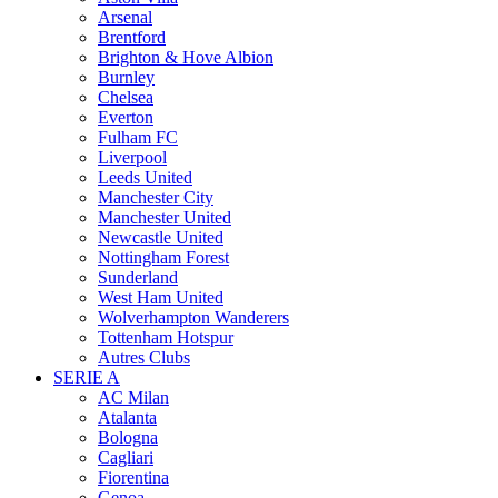
Arsenal
Brentford
Brighton & Hove Albion
Burnley
Chelsea
Everton
Fulham FC
Liverpool
Leeds United
Manchester City
Manchester United
Newcastle United
Nottingham Forest
Sunderland
West Ham United
Wolverhampton Wanderers
Tottenham Hotspur
Autres Clubs
SERIE A
AC Milan
Atalanta
Bologna
Cagliari
Fiorentina
Genoa