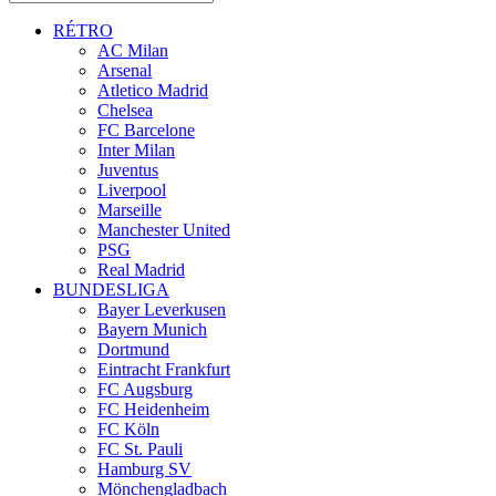
RÉTRO
AC Milan
Arsenal
Atletico Madrid
Chelsea
FC Barcelone
Inter Milan
Juventus
Liverpool
Marseille
Manchester United
PSG
Real Madrid
BUNDESLIGA
Bayer Leverkusen
Bayern Munich
Dortmund
Eintracht Frankfurt
FC Augsburg
FC Heidenheim
FC Köln
FC St. Pauli
Hamburg SV
Mönchengladbach