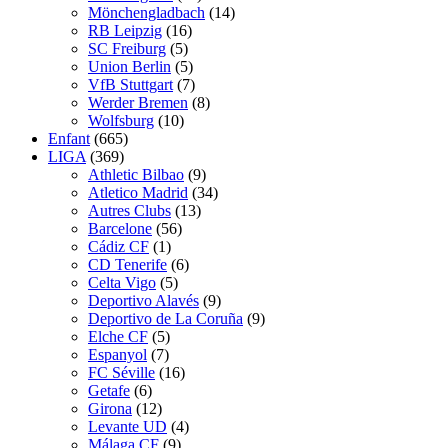
Mönchengladbach
(14)
RB Leipzig
(16)
SC Freiburg
(5)
Union Berlin
(5)
VfB Stuttgart
(7)
Werder Bremen
(8)
Wolfsburg
(10)
Enfant
(665)
LIGA
(369)
Athletic Bilbao
(9)
Atletico Madrid
(34)
Autres Clubs
(13)
Barcelone
(56)
Cádiz CF
(1)
CD Tenerife
(6)
Celta Vigo
(5)
Deportivo Alavés
(9)
Deportivo de La Coruña
(9)
Elche CF
(5)
Espanyol
(7)
FC Séville
(16)
Getafe
(6)
Girona
(12)
Levante UD
(4)
Málaga CF
(9)