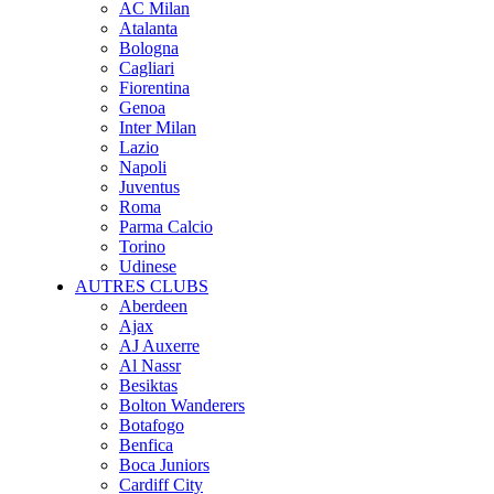
AC Milan
Atalanta
Bologna
Cagliari
Fiorentina
Genoa
Inter Milan
Lazio
Napoli
Juventus
Roma
Parma Calcio
Torino
Udinese
AUTRES CLUBS
Aberdeen
Ajax
AJ Auxerre
Al Nassr
Besiktas
Bolton Wanderers
Botafogo
Benfica
Boca Juniors
Cardiff City