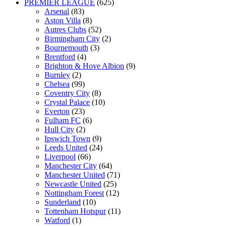
PREMIER LEAGUE
(625)
Arsenal
(83)
Aston Villa
(8)
Autres Clubs
(52)
Birmingham City
(2)
Bournemouth
(3)
Brentford
(4)
Brighton & Hove Albion
(9)
Burnley
(2)
Chelsea
(99)
Coventry City
(8)
Crystal Palace
(10)
Everton
(23)
Fulham FC
(6)
Hull City
(2)
Ipswich Town
(9)
Leeds United
(24)
Liverpool
(66)
Manchester City
(64)
Manchester United
(71)
Newcastle United
(25)
Nottingham Forest
(12)
Sunderland
(10)
Tottenham Hotspur
(11)
Watford
(1)