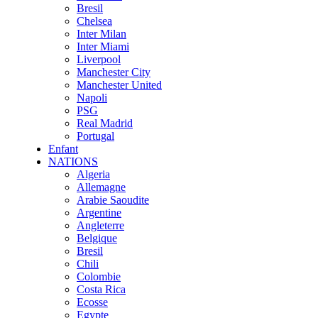
Bresil
Chelsea
Inter Milan
Inter Miami
Liverpool
Manchester City
Manchester United
Napoli
PSG
Real Madrid
Portugal
Enfant
NATIONS
Algeria
Allemagne
Arabie Saoudite
Argentine
Angleterre
Belgique
Bresil
Chili
Colombie
Costa Rica
Ecosse
Egypte