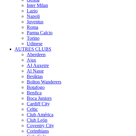
Inter Milan
Lazio
Napoli
Juventus
Roma
Parma Calcio
Torino
Udinese
AUTRES CLUBS
Aberdeen
Ajax
AJ Auxerre
Al Nassr
Besiktas
Bolton Wanderers
Botafogo
Benfica
Boca Juniors
Cardiff City
Celtic
Club América
Club León
Coventry City
Corinthians