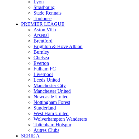
Lyon
Strasbourg
Stade Rennais
Toulouse
PREMIER LEAGUE
Aston Villa
Arsenal
Brentford
Brighton & Hove Albion
Burnley
Chelsea
Everton
Fulham FC
Liverpool
Leeds United
Manchester City
Manchester United
Newcastle United
Nottingham Forest
Sunderland
West Ham United
Wolverhampton Wanderers
Tottenham Hotspur
Autres Clubs
SERIE A