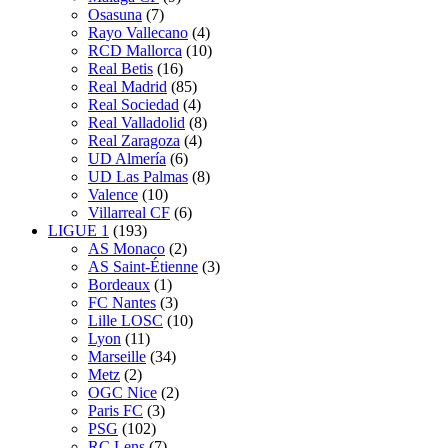
Osasuna
(7)
Rayo Vallecano
(4)
RCD Mallorca
(10)
Real Betis
(16)
Real Madrid
(85)
Real Sociedad
(4)
Real Valladolid
(8)
Real Zaragoza
(4)
UD Almería
(6)
UD Las Palmas
(8)
Valence
(10)
Villarreal CF
(6)
LIGUE 1
(193)
AS Monaco
(2)
AS Saint-Étienne
(3)
Bordeaux
(1)
FC Nantes
(3)
Lille LOSC
(10)
Lyon
(11)
Marseille
(34)
Metz
(2)
OGC Nice
(2)
Paris FC
(3)
PSG
(102)
RC Lens
(7)