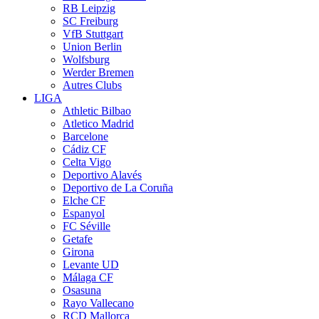
RB Leipzig
SC Freiburg
VfB Stuttgart
Union Berlin
Wolfsburg
Werder Bremen
Autres Clubs
LIGA
Athletic Bilbao
Atletico Madrid
Barcelone
Cádiz CF
Celta Vigo
Deportivo Alavés
Deportivo de La Coruña
Elche CF
Espanyol
FC Séville
Getafe
Girona
Levante UD
Málaga CF
Osasuna
Rayo Vallecano
RCD Mallorca