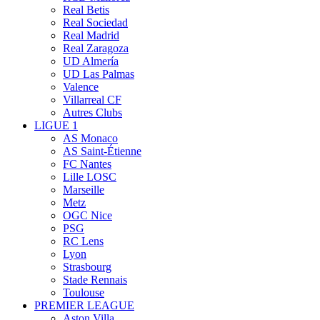
Real Betis
Real Sociedad
Real Madrid
Real Zaragoza
UD Almería
UD Las Palmas
Valence
Villarreal CF
Autres Clubs
LIGUE 1
AS Monaco
AS Saint-Étienne
FC Nantes
Lille LOSC
Marseille
Metz
OGC Nice
PSG
RC Lens
Lyon
Strasbourg
Stade Rennais
Toulouse
PREMIER LEAGUE
Aston Villa