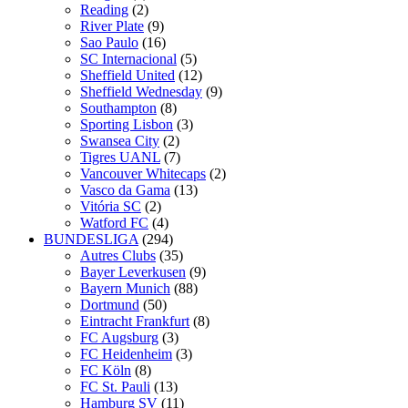
Reading
(2)
River Plate
(9)
Sao Paulo
(16)
SC Internacional
(5)
Sheffield United
(12)
Sheffield Wednesday
(9)
Southampton
(8)
Sporting Lisbon
(3)
Swansea City
(2)
Tigres UANL
(7)
Vancouver Whitecaps
(2)
Vasco da Gama
(13)
Vitória SC
(2)
Watford FC
(4)
BUNDESLIGA
(294)
Autres Clubs
(35)
Bayer Leverkusen
(9)
Bayern Munich
(88)
Dortmund
(50)
Eintracht Frankfurt
(8)
FC Augsburg
(3)
FC Heidenheim
(3)
FC Köln
(8)
FC St. Pauli
(13)
Hamburg SV
(11)