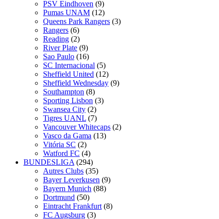
PSV Eindhoven
(9)
Pumas UNAM
(12)
Queens Park Rangers
(3)
Rangers
(6)
Reading
(2)
River Plate
(9)
Sao Paulo
(16)
SC Internacional
(5)
Sheffield United
(12)
Sheffield Wednesday
(9)
Southampton
(8)
Sporting Lisbon
(3)
Swansea City
(2)
Tigres UANL
(7)
Vancouver Whitecaps
(2)
Vasco da Gama
(13)
Vitória SC
(2)
Watford FC
(4)
BUNDESLIGA
(294)
Autres Clubs
(35)
Bayer Leverkusen
(9)
Bayern Munich
(88)
Dortmund
(50)
Eintracht Frankfurt
(8)
FC Augsburg
(3)