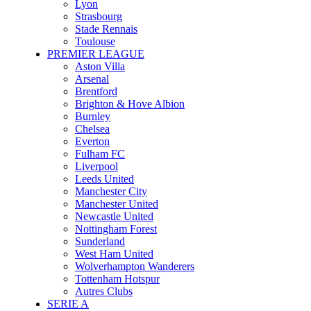
Lyon
Strasbourg
Stade Rennais
Toulouse
PREMIER LEAGUE
Aston Villa
Arsenal
Brentford
Brighton & Hove Albion
Burnley
Chelsea
Everton
Fulham FC
Liverpool
Leeds United
Manchester City
Manchester United
Newcastle United
Nottingham Forest
Sunderland
West Ham United
Wolverhampton Wanderers
Tottenham Hotspur
Autres Clubs
SERIE A