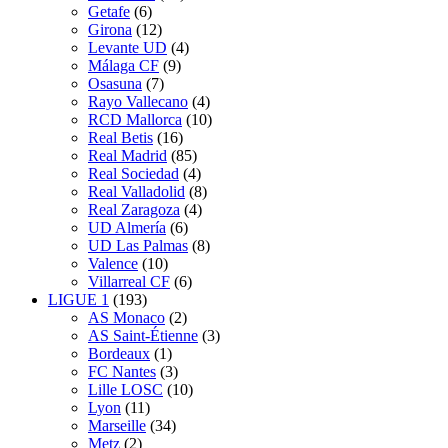
Getafe
(6)
Girona
(12)
Levante UD
(4)
Málaga CF
(9)
Osasuna
(7)
Rayo Vallecano
(4)
RCD Mallorca
(10)
Real Betis
(16)
Real Madrid
(85)
Real Sociedad
(4)
Real Valladolid
(8)
Real Zaragoza
(4)
UD Almería
(6)
UD Las Palmas
(8)
Valence
(10)
Villarreal CF
(6)
LIGUE 1
(193)
AS Monaco
(2)
AS Saint-Étienne
(3)
Bordeaux
(1)
FC Nantes
(3)
Lille LOSC
(10)
Lyon
(11)
Marseille
(34)
Metz
(2)