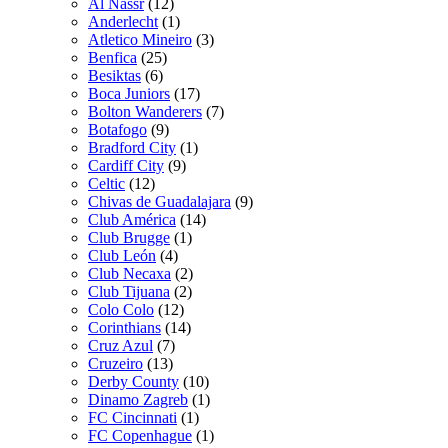
Al Nassr
(12)
Anderlecht
(1)
Atletico Mineiro
(3)
Benfica
(25)
Besiktas
(6)
Boca Juniors
(17)
Bolton Wanderers
(7)
Botafogo
(9)
Bradford City
(1)
Cardiff City
(9)
Celtic
(12)
Chivas de Guadalajara
(9)
Club América
(14)
Club Brugge
(1)
Club León
(4)
Club Necaxa
(2)
Club Tijuana
(2)
Colo Colo
(12)
Corinthians
(14)
Cruz Azul
(7)
Cruzeiro
(13)
Derby County
(10)
Dinamo Zagreb
(1)
FC Cincinnati
(1)
FC Copenhague
(1)