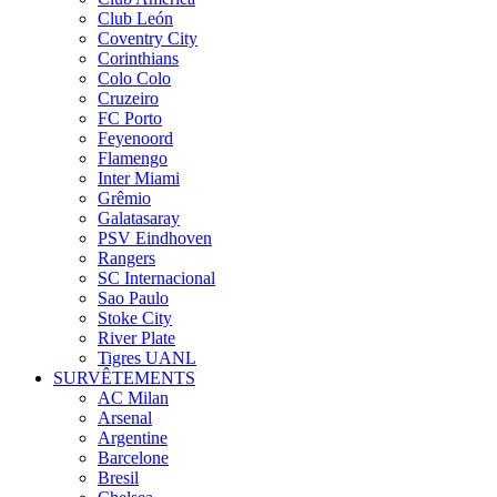
Club León
Coventry City
Corinthians
Colo Colo
Cruzeiro
FC Porto
Feyenoord
Flamengo
Inter Miami
Grêmio
Galatasaray
PSV Eindhoven
Rangers
SC Internacional
Sao Paulo
Stoke City
River Plate
Tigres UANL
SURVÊTEMENTS
AC Milan
Arsenal
Argentine
Barcelone
Bresil