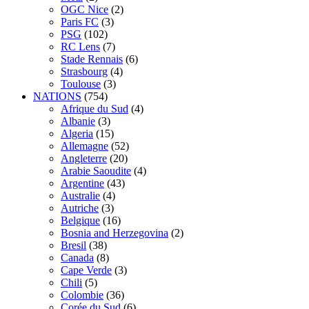
OGC Nice
(2)
Paris FC
(3)
PSG
(102)
RC Lens
(7)
Stade Rennais
(6)
Strasbourg
(4)
Toulouse
(3)
NATIONS
(754)
Afrique du Sud
(4)
Albanie
(3)
Algeria
(15)
Allemagne
(52)
Angleterre
(20)
Arabie Saoudite
(4)
Argentine
(43)
Australie
(4)
Autriche
(3)
Belgique
(16)
Bosnia and Herzegovina
(2)
Bresil
(38)
Canada
(8)
Cape Verde
(3)
Chili
(5)
Colombie
(36)
Corée du Sud
(6)