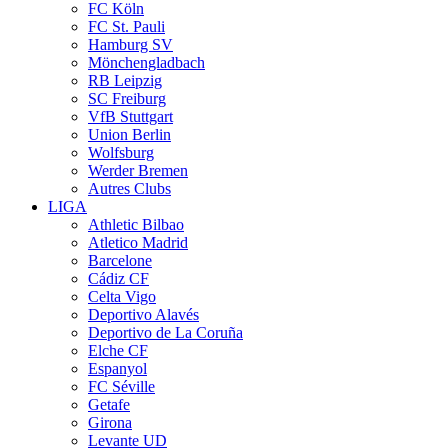
FC Köln
FC St. Pauli
Hamburg SV
Mönchengladbach
RB Leipzig
SC Freiburg
VfB Stuttgart
Union Berlin
Wolfsburg
Werder Bremen
Autres Clubs
LIGA
Athletic Bilbao
Atletico Madrid
Barcelone
Cádiz CF
Celta Vigo
Deportivo Alavés
Deportivo de La Coruña
Elche CF
Espanyol
FC Séville
Getafe
Girona
Levante UD