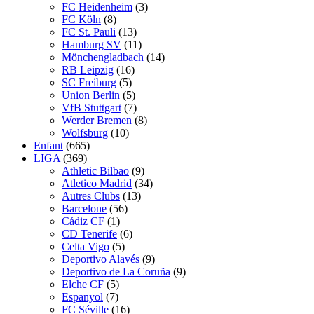
FC Heidenheim
(3)
FC Köln
(8)
FC St. Pauli
(13)
Hamburg SV
(11)
Mönchengladbach
(14)
RB Leipzig
(16)
SC Freiburg
(5)
Union Berlin
(5)
VfB Stuttgart
(7)
Werder Bremen
(8)
Wolfsburg
(10)
Enfant
(665)
LIGA
(369)
Athletic Bilbao
(9)
Atletico Madrid
(34)
Autres Clubs
(13)
Barcelone
(56)
Cádiz CF
(1)
CD Tenerife
(6)
Celta Vigo
(5)
Deportivo Alavés
(9)
Deportivo de La Coruña
(9)
Elche CF
(5)
Espanyol
(7)
FC Séville
(16)