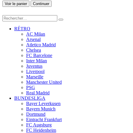
Voir le panier
Continuer
RÉTRO
AC Milan
Arsenal
Atletico Madrid
Chelsea
FC Barcelone
Inter Milan
Juventus
Liverpool
Marseille
Manchester United
PSG
Real Madrid
BUNDESLIGA
Bayer Leverkusen
Bayern Munich
Dortmund
Eintracht Frankfurt
FC Augsburg
FC Heidenheim