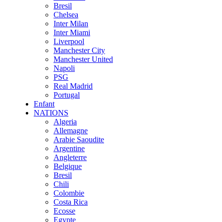
Bresil
Chelsea
Inter Milan
Inter Miami
Liverpool
Manchester City
Manchester United
Napoli
PSG
Real Madrid
Portugal
Enfant
NATIONS
Algeria
Allemagne
Arabie Saoudite
Argentine
Angleterre
Belgique
Bresil
Chili
Colombie
Costa Rica
Ecosse
Egypte