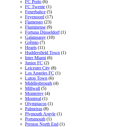
FC Porto
(6)
FC Twente
(1)
Fenerbahce
(5)
Feyenoord
(17)
Flamengo
(23)
Fluminense
(9)
Fortuna Düsseldorf
(1)
Galatasaray
(10)
Grêmio
(7)
Hearts
(11)
Huddersfield Town
(1)
Inter Miami
(6)
Junior FC
(2)
Leicester City
(8)
Los Angeles FC
(1)
Luton Town
(6)
Middlesbrough
(4)
Millwall
(5)
Monterrey
(4)
Montreal
(1)
Olympiacos
(1)
Palmeiras
(8)
Plymouth Argyle
(1)
Portsmouth
(1)
Preston North End
(1)