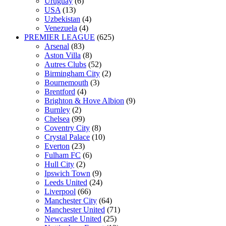
Uruguay
(6)
USA
(13)
Uzbekistan
(4)
Venezuela
(4)
PREMIER LEAGUE
(625)
Arsenal
(83)
Aston Villa
(8)
Autres Clubs
(52)
Birmingham City
(2)
Bournemouth
(3)
Brentford
(4)
Brighton & Hove Albion
(9)
Burnley
(2)
Chelsea
(99)
Coventry City
(8)
Crystal Palace
(10)
Everton
(23)
Fulham FC
(6)
Hull City
(2)
Ipswich Town
(9)
Leeds United
(24)
Liverpool
(66)
Manchester City
(64)
Manchester United
(71)
Newcastle United
(25)