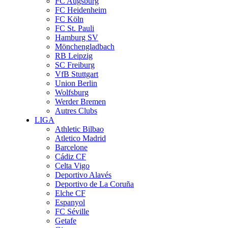
FC Augsburg
FC Heidenheim
FC Köln
FC St. Pauli
Hamburg SV
Mönchengladbach
RB Leipzig
SC Freiburg
VfB Stuttgart
Union Berlin
Wolfsburg
Werder Bremen
Autres Clubs
LIGA
Athletic Bilbao
Atletico Madrid
Barcelone
Cádiz CF
Celta Vigo
Deportivo Alavés
Deportivo de La Coruña
Elche CF
Espanyol
FC Séville
Getafe