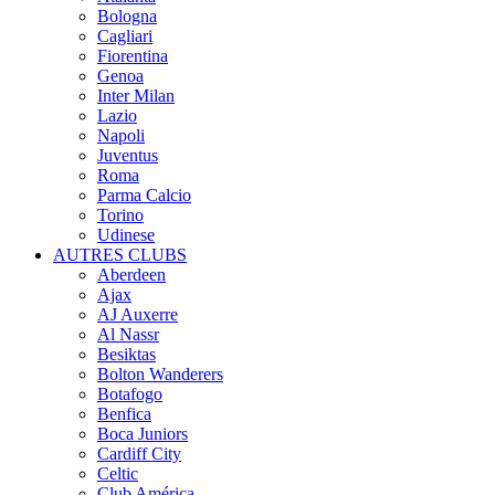
Bologna
Cagliari
Fiorentina
Genoa
Inter Milan
Lazio
Napoli
Juventus
Roma
Parma Calcio
Torino
Udinese
AUTRES CLUBS
Aberdeen
Ajax
AJ Auxerre
Al Nassr
Besiktas
Bolton Wanderers
Botafogo
Benfica
Boca Juniors
Cardiff City
Celtic
Club América