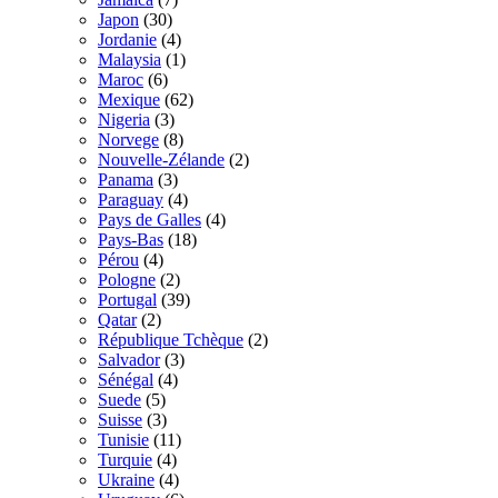
Japon
(30)
Jordanie
(4)
Malaysia
(1)
Maroc
(6)
Mexique
(62)
Nigeria
(3)
Norvege
(8)
Nouvelle-Zélande
(2)
Panama
(3)
Paraguay
(4)
Pays de Galles
(4)
Pays-Bas
(18)
Pérou
(4)
Pologne
(2)
Portugal
(39)
Qatar
(2)
République Tchèque
(2)
Salvador
(3)
Sénégal
(4)
Suede
(5)
Suisse
(3)
Tunisie
(11)
Turquie
(4)
Ukraine
(4)