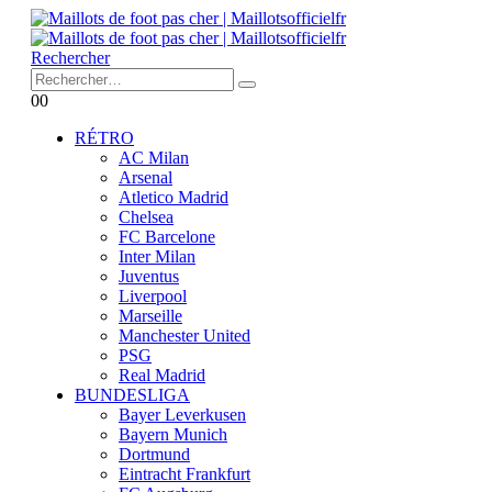
Rechercher
0
0
RÉTRO
AC Milan
Arsenal
Atletico Madrid
Chelsea
FC Barcelone
Inter Milan
Juventus
Liverpool
Marseille
Manchester United
PSG
Real Madrid
BUNDESLIGA
Bayer Leverkusen
Bayern Munich
Dortmund
Eintracht Frankfurt