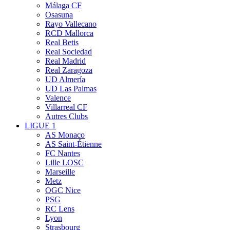
Málaga CF
Osasuna
Rayo Vallecano
RCD Mallorca
Real Betis
Real Sociedad
Real Madrid
Real Zaragoza
UD Almería
UD Las Palmas
Valence
Villarreal CF
Autres Clubs
LIGUE 1
AS Monaco
AS Saint-Étienne
FC Nantes
Lille LOSC
Marseille
Metz
OGC Nice
PSG
RC Lens
Lyon
Strasbourg