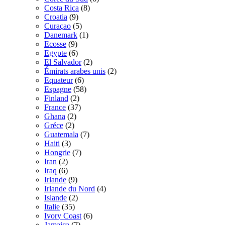
Costa Rica
(8)
Croatia
(9)
Curaçao
(5)
Danemark
(1)
Ecosse
(9)
Egypte
(6)
El Salvador
(2)
Émirats arabes unis
(2)
Equateur
(6)
Espagne
(58)
Finland
(2)
France
(37)
Ghana
(2)
Gréce
(2)
Guatemala
(7)
Haiti
(3)
Hongrie
(7)
Iran
(2)
Iraq
(6)
Irlande
(9)
Irlande du Nord
(4)
Islande
(2)
Italie
(35)
Ivory Coast
(6)
Jamaica
(7)