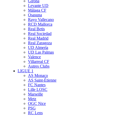
Girona
Levante UD
Málaga CF
Osasuna
Rayo Vallecano
RCD Mallorca
Real Betis
Real Sociedad
Real Madrid
Real Zaragoza
UD Almería
UD Las Palmas
Valence
Villarreal CF
Autres Clubs
LIGUE 1
AS Monaco
AS Saint-Étienne
FC Nantes
Lille LOSC
Marseille
Metz
OGC Nice
PSG
RC Lens