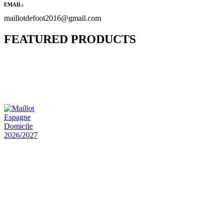
EMAIL:
maillotdefoot2016@gmail.com
FEATURED PRODUCTS
Maillot Bresil Domicile 2026/2027
€
48.00
Le prix initial était : €48.00.
€
25.90
Le prix
actuel est : €25.90.
Maillot Espagne Domicile 2026/2027
€
48.00
Le prix initial était : €48.00.
€
25.90
Le prix
actuel est : €25.90.
Maillot France Domicile 2026/2027
€
48.00
Le prix initial était : €48.00.
€
25.90
Le prix