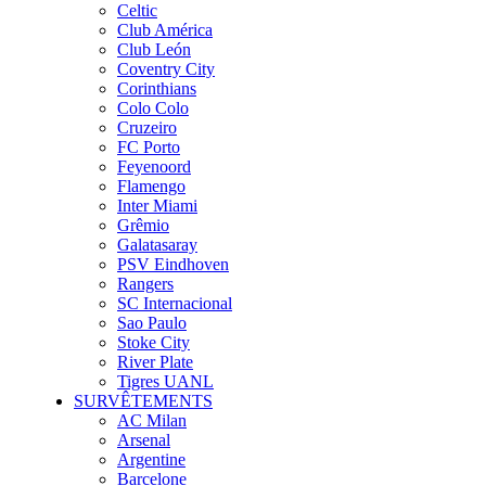
Celtic
Club América
Club León
Coventry City
Corinthians
Colo Colo
Cruzeiro
FC Porto
Feyenoord
Flamengo
Inter Miami
Grêmio
Galatasaray
PSV Eindhoven
Rangers
SC Internacional
Sao Paulo
Stoke City
River Plate
Tigres UANL
SURVÊTEMENTS
AC Milan
Arsenal
Argentine
Barcelone