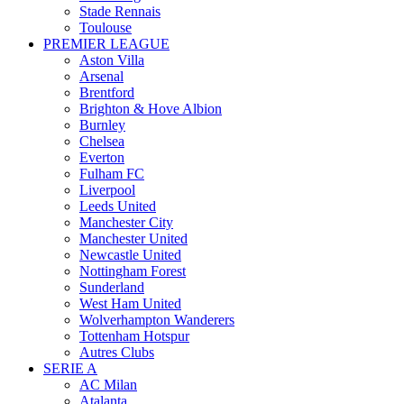
Stade Rennais
Toulouse
PREMIER LEAGUE
Aston Villa
Arsenal
Brentford
Brighton & Hove Albion
Burnley
Chelsea
Everton
Fulham FC
Liverpool
Leeds United
Manchester City
Manchester United
Newcastle United
Nottingham Forest
Sunderland
West Ham United
Wolverhampton Wanderers
Tottenham Hotspur
Autres Clubs
SERIE A
AC Milan
Atalanta