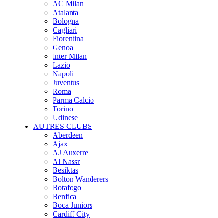
AC Milan
Atalanta
Bologna
Cagliari
Fiorentina
Genoa
Inter Milan
Lazio
Napoli
Juventus
Roma
Parma Calcio
Torino
Udinese
AUTRES CLUBS
Aberdeen
Ajax
AJ Auxerre
Al Nassr
Besiktas
Bolton Wanderers
Botafogo
Benfica
Boca Juniors
Cardiff City