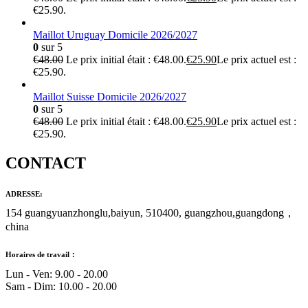
€25.90.
Maillot Uruguay Domicile 2026/2027
0
sur 5
€
48.00
Le prix initial était : €48.00.
€
25.90
Le prix actuel est :
€25.90.
Maillot Suisse Domicile 2026/2027
0
sur 5
€
48.00
Le prix initial était : €48.00.
€
25.90
Le prix actuel est :
€25.90.
CONTACT
ADRESSE:
154 guangyuanzhonglu,baiyun, 510400, guangzhou,guangdong，
china
Horaires de travail：
Lun - Ven: 9.00 - 20.00
Sam - Dim: 10.00 - 20.00