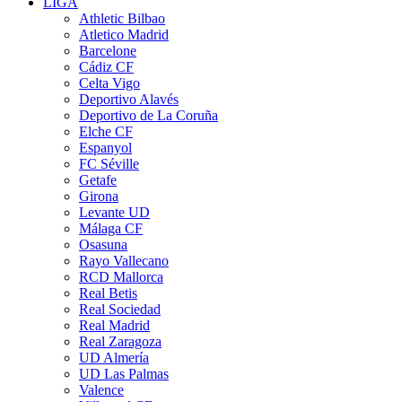
LIGA
Athletic Bilbao
Atletico Madrid
Barcelone
Cádiz CF
Celta Vigo
Deportivo Alavés
Deportivo de La Coruña
Elche CF
Espanyol
FC Séville
Getafe
Girona
Levante UD
Málaga CF
Osasuna
Rayo Vallecano
RCD Mallorca
Real Betis
Real Sociedad
Real Madrid
Real Zaragoza
UD Almería
UD Las Palmas
Valence