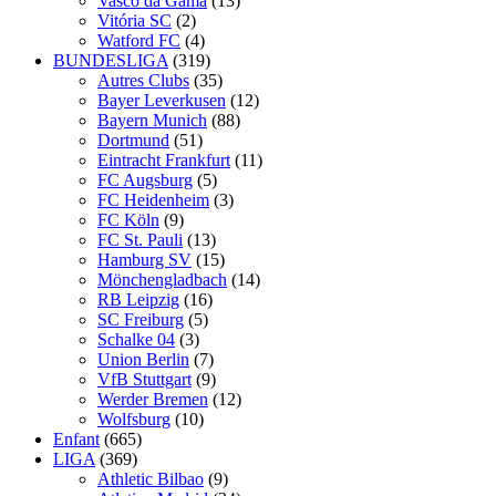
Vasco da Gama
(13)
Vitória SC
(2)
Watford FC
(4)
BUNDESLIGA
(319)
Autres Clubs
(35)
Bayer Leverkusen
(12)
Bayern Munich
(88)
Dortmund
(51)
Eintracht Frankfurt
(11)
FC Augsburg
(5)
FC Heidenheim
(3)
FC Köln
(9)
FC St. Pauli
(13)
Hamburg SV
(15)
Mönchengladbach
(14)
RB Leipzig
(16)
SC Freiburg
(5)
Schalke 04
(3)
Union Berlin
(7)
VfB Stuttgart
(9)
Werder Bremen
(12)
Wolfsburg
(10)
Enfant
(665)
LIGA
(369)
Athletic Bilbao
(9)