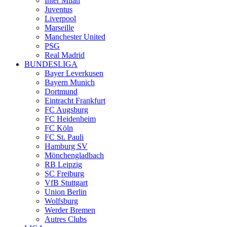
Inter Milan
Juventus
Liverpool
Marseille
Manchester United
PSG
Real Madrid
BUNDESLIGA
Bayer Leverkusen
Bayern Munich
Dortmund
Eintracht Frankfurt
FC Augsburg
FC Heidenheim
FC Köln
FC St. Pauli
Hamburg SV
Mönchengladbach
RB Leipzig
SC Freiburg
VfB Stuttgart
Union Berlin
Wolfsburg
Werder Bremen
Autres Clubs