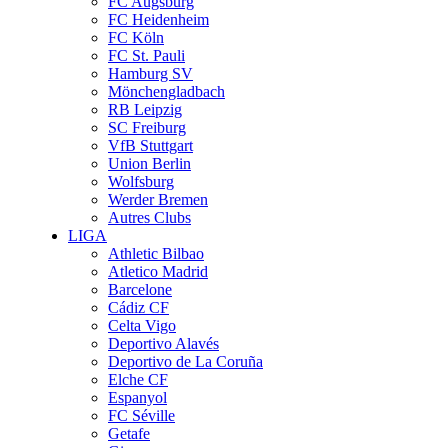
FC Augsburg
FC Heidenheim
FC Köln
FC St. Pauli
Hamburg SV
Mönchengladbach
RB Leipzig
SC Freiburg
VfB Stuttgart
Union Berlin
Wolfsburg
Werder Bremen
Autres Clubs
LIGA
Athletic Bilbao
Atletico Madrid
Barcelone
Cádiz CF
Celta Vigo
Deportivo Alavés
Deportivo de La Coruña
Elche CF
Espanyol
FC Séville
Getafe