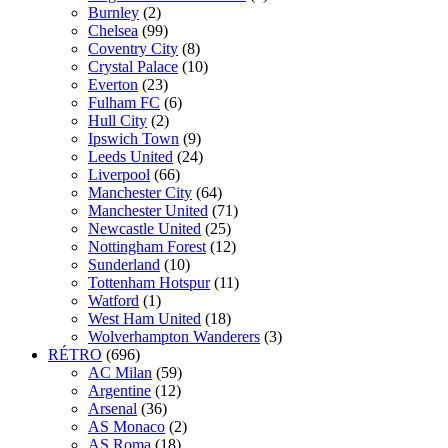
Burnley
(2)
Chelsea
(99)
Coventry City
(8)
Crystal Palace
(10)
Everton
(23)
Fulham FC
(6)
Hull City
(2)
Ipswich Town
(9)
Leeds United
(24)
Liverpool
(66)
Manchester City
(64)
Manchester United
(71)
Newcastle United
(25)
Nottingham Forest
(12)
Sunderland
(10)
Tottenham Hotspur
(11)
Watford
(1)
West Ham United
(18)
Wolverhampton Wanderers
(3)
RÉTRO
(696)
AC Milan
(59)
Argentine
(12)
Arsenal
(36)
AS Monaco
(2)
AS Roma
(18)