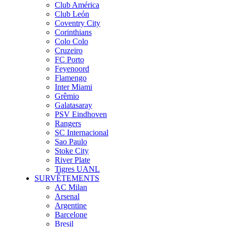
Club América
Club León
Coventry City
Corinthians
Colo Colo
Cruzeiro
FC Porto
Feyenoord
Flamengo
Inter Miami
Grêmio
Galatasaray
PSV Eindhoven
Rangers
SC Internacional
Sao Paulo
Stoke City
River Plate
Tigres UANL
SURVÊTEMENTS
AC Milan
Arsenal
Argentine
Barcelone
Bresil