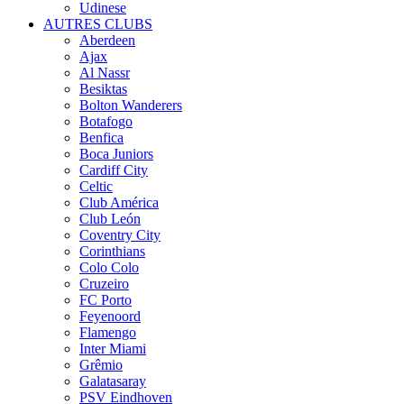
Udinese
AUTRES CLUBS
Aberdeen
Ajax
Al Nassr
Besiktas
Bolton Wanderers
Botafogo
Benfica
Boca Juniors
Cardiff City
Celtic
Club América
Club León
Coventry City
Corinthians
Colo Colo
Cruzeiro
FC Porto
Feyenoord
Flamengo
Inter Miami
Grêmio
Galatasaray
PSV Eindhoven