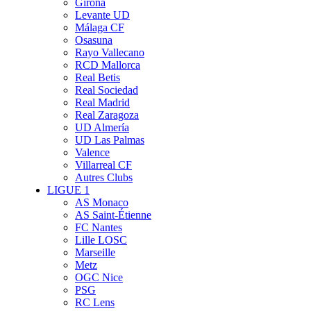
Girona
Levante UD
Málaga CF
Osasuna
Rayo Vallecano
RCD Mallorca
Real Betis
Real Sociedad
Real Madrid
Real Zaragoza
UD Almería
UD Las Palmas
Valence
Villarreal CF
Autres Clubs
LIGUE 1
AS Monaco
AS Saint-Étienne
FC Nantes
Lille LOSC
Marseille
Metz
OGC Nice
PSG
RC Lens