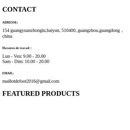
CONTACT
ADRESSE:
154 guangyuanzhonglu,baiyun, 510400, guangzhou,guangdong，
china
Horaires de travail：
Lun - Ven: 9.00 - 20.00
Sam - Dim: 10.00 - 20.00
EMAIL:
maillotdefoot2016@gmail.com
FEATURED PRODUCTS
Maillot Bresil Domicile 2026/2027
€
48.00
Le prix initial était : €48.00.
€
25.90
Le prix