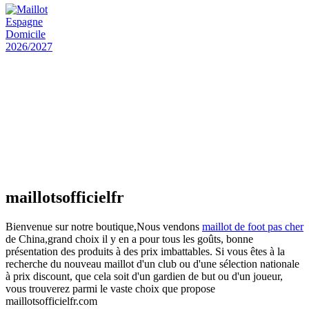
actuel est : €25.90.
Maillot Espagne Domicile 2026/2027
€
48.00
Le prix initial était : €48.00.
€
25.90
Le prix
actuel est : €25.90.
Maillot France Domicile 2026/2027
€
48.00
Le prix initial était : €48.00.
€
25.90
Le prix
actuel est : €25.90.
maillotsofficielfr
Bienvenue sur notre boutique,Nous vendons
maillot de foot pas cher
de China,grand choix il y en a pour tous les goûts, bonne
présentation des produits à des prix imbattables. Si vous êtes à la
recherche du nouveau maillot d'un club ou d'une sélection nationale
à prix discount, que cela soit d'un gardien de but ou d'un joueur,
vous trouverez parmi le vaste choix que propose
maillotsofficielfr.com