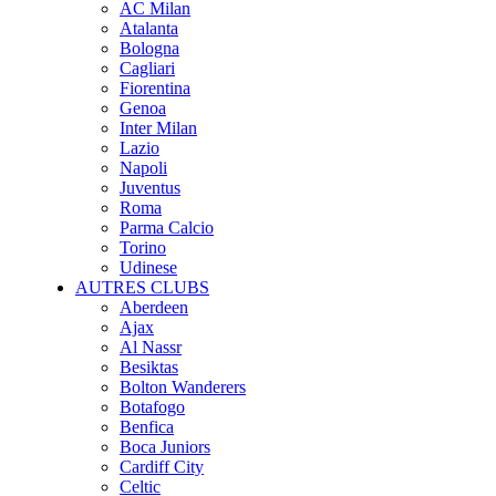
AC Milan
Atalanta
Bologna
Cagliari
Fiorentina
Genoa
Inter Milan
Lazio
Napoli
Juventus
Roma
Parma Calcio
Torino
Udinese
AUTRES CLUBS
Aberdeen
Ajax
Al Nassr
Besiktas
Bolton Wanderers
Botafogo
Benfica
Boca Juniors
Cardiff City
Celtic