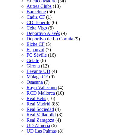
Atletico Madrid
(34)
Autres Clubs
(13)
Barcelone
(56)
Cádiz CF
(1)
CD Tenerife
(6)
Celta Vigo
(5)
Deportivo Alavés
(9)
Deportivo de La Coruña
(9)
Elche CF
(5)
Espanyol
(7)
FC Séville
(16)
Getafe
(6)
Girona
(12)
Levante UD
(4)
Málaga CF
(9)
Osasuna
(7)
Rayo Vallecano
(4)
RCD Mallorca
(10)
Real Betis
(16)
Real Madrid
(85)
Real Sociedad
(4)
Real Valladolid
(8)
Real Zaragoza
(4)
UD Almería
(6)
UD Las Palmas
(8)