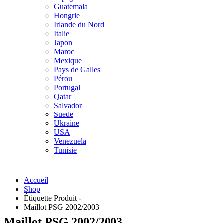
Guatemala
Hongrie
Irlande du Nord
Italie
Japon
Maroc
Mexique
Pays de Galles
Pérou
Portugal
Qatar
Salvador
Suede
Ukraine
USA
Venezuela
Tunisie
Accueil
Shop
Étiquette Produit -
Maillot PSG 2002/2003
Maillot PSG 2002/2003