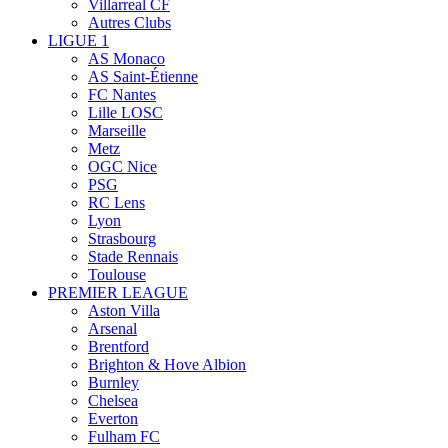
Villarreal CF
Autres Clubs
LIGUE 1
AS Monaco
AS Saint-Étienne
FC Nantes
Lille LOSC
Marseille
Metz
OGC Nice
PSG
RC Lens
Lyon
Strasbourg
Stade Rennais
Toulouse
PREMIER LEAGUE
Aston Villa
Arsenal
Brentford
Brighton & Hove Albion
Burnley
Chelsea
Everton
Fulham FC