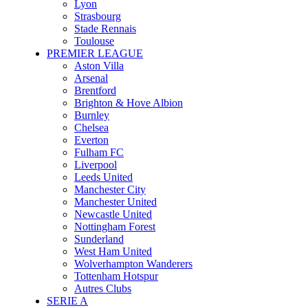
Lyon
Strasbourg
Stade Rennais
Toulouse
PREMIER LEAGUE
Aston Villa
Arsenal
Brentford
Brighton & Hove Albion
Burnley
Chelsea
Everton
Fulham FC
Liverpool
Leeds United
Manchester City
Manchester United
Newcastle United
Nottingham Forest
Sunderland
West Ham United
Wolverhampton Wanderers
Tottenham Hotspur
Autres Clubs
SERIE A