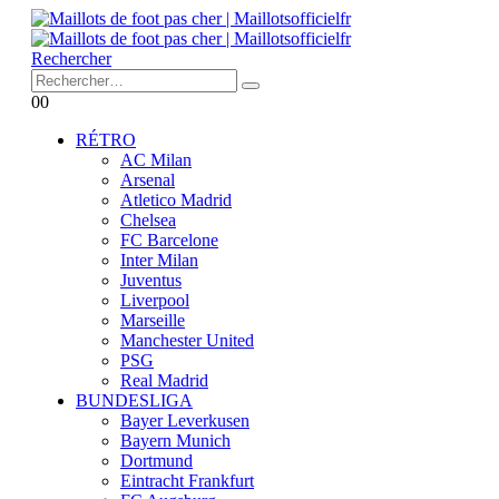
Rechercher
0
0
RÉTRO
AC Milan
Arsenal
Atletico Madrid
Chelsea
FC Barcelone
Inter Milan
Juventus
Liverpool
Marseille
Manchester United
PSG
Real Madrid
BUNDESLIGA
Bayer Leverkusen
Bayern Munich
Dortmund
Eintracht Frankfurt