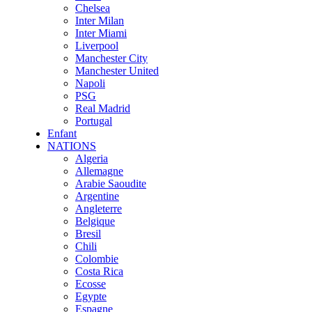
Chelsea
Inter Milan
Inter Miami
Liverpool
Manchester City
Manchester United
Napoli
PSG
Real Madrid
Portugal
Enfant
NATIONS
Algeria
Allemagne
Arabie Saoudite
Argentine
Angleterre
Belgique
Bresil
Chili
Colombie
Costa Rica
Ecosse
Egypte
Espagne