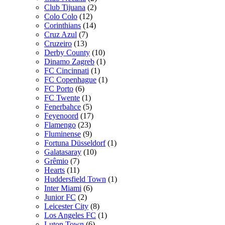
Club Tijuana
(2)
Colo Colo
(12)
Corinthians
(14)
Cruz Azul
(7)
Cruzeiro
(13)
Derby County
(10)
Dinamo Zagreb
(1)
FC Cincinnati
(1)
FC Copenhague
(1)
FC Porto
(6)
FC Twente
(1)
Fenerbahce
(5)
Feyenoord
(17)
Flamengo
(23)
Fluminense
(9)
Fortuna Düsseldorf
(1)
Galatasaray
(10)
Grêmio
(7)
Hearts
(11)
Huddersfield Town
(1)
Inter Miami
(6)
Junior FC
(2)
Leicester City
(8)
Los Angeles FC
(1)
Luton Town
(6)