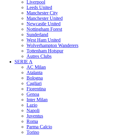
Liverpool
Leeds United
Manchester City
Manchester United
Newcastle United
Nottingham Forest
Sunderland
West Ham United
Wolverhampton Wanderers
Tottenham Hotspur
Autres Clubs
SERIE A
AC Milan
Atalanta
Bologna
Cagliari
Fiorentina
Genoa
Inter Milan
Lazio
Napoli
Juventus
Roma
Parma Calcio
Torino