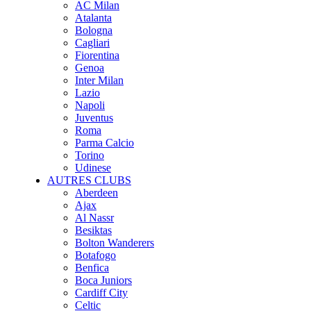
AC Milan
Atalanta
Bologna
Cagliari
Fiorentina
Genoa
Inter Milan
Lazio
Napoli
Juventus
Roma
Parma Calcio
Torino
Udinese
AUTRES CLUBS
Aberdeen
Ajax
Al Nassr
Besiktas
Bolton Wanderers
Botafogo
Benfica
Boca Juniors
Cardiff City
Celtic