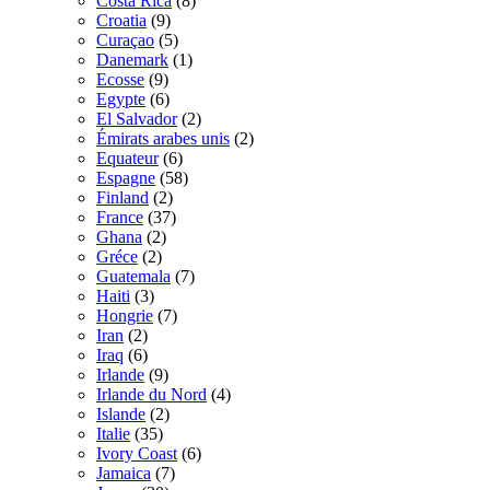
Costa Rica
(8)
Croatia
(9)
Curaçao
(5)
Danemark
(1)
Ecosse
(9)
Egypte
(6)
El Salvador
(2)
Émirats arabes unis
(2)
Equateur
(6)
Espagne
(58)
Finland
(2)
France
(37)
Ghana
(2)
Gréce
(2)
Guatemala
(7)
Haiti
(3)
Hongrie
(7)
Iran
(2)
Iraq
(6)
Irlande
(9)
Irlande du Nord
(4)
Islande
(2)
Italie
(35)
Ivory Coast
(6)
Jamaica
(7)