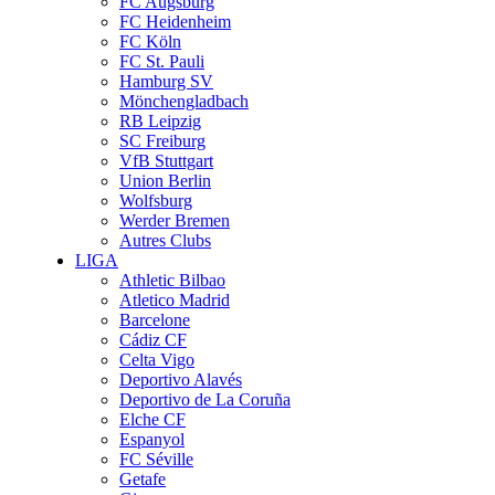
FC Augsburg
FC Heidenheim
FC Köln
FC St. Pauli
Hamburg SV
Mönchengladbach
RB Leipzig
SC Freiburg
VfB Stuttgart
Union Berlin
Wolfsburg
Werder Bremen
Autres Clubs
LIGA
Athletic Bilbao
Atletico Madrid
Barcelone
Cádiz CF
Celta Vigo
Deportivo Alavés
Deportivo de La Coruña
Elche CF
Espanyol
FC Séville
Getafe