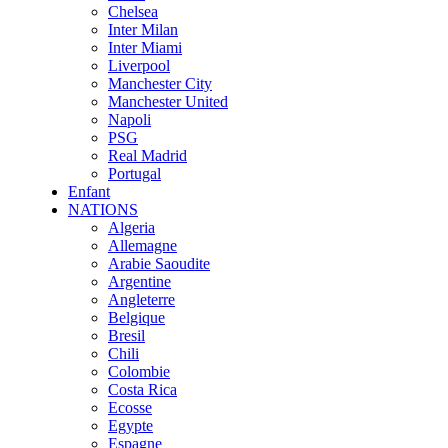
Chelsea
Inter Milan
Inter Miami
Liverpool
Manchester City
Manchester United
Napoli
PSG
Real Madrid
Portugal
Enfant
NATIONS
Algeria
Allemagne
Arabie Saoudite
Argentine
Angleterre
Belgique
Bresil
Chili
Colombie
Costa Rica
Ecosse
Egypte
Espagne