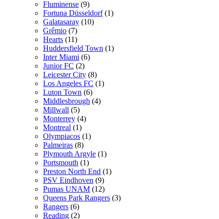
Fluminense
(9)
Fortuna Düsseldorf
(1)
Galatasaray
(10)
Grêmio
(7)
Hearts
(11)
Huddersfield Town
(1)
Inter Miami
(6)
Junior FC
(2)
Leicester City
(8)
Los Angeles FC
(1)
Luton Town
(6)
Middlesbrough
(4)
Millwall
(5)
Monterrey
(4)
Montreal
(1)
Olympiacos
(1)
Palmeiras
(8)
Plymouth Argyle
(1)
Portsmouth
(1)
Preston North End
(1)
PSV Eindhoven
(9)
Pumas UNAM
(12)
Queens Park Rangers
(3)
Rangers
(6)
Reading
(2)