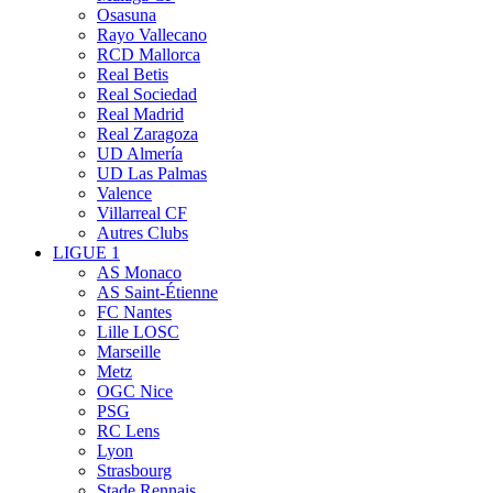
Osasuna
Rayo Vallecano
RCD Mallorca
Real Betis
Real Sociedad
Real Madrid
Real Zaragoza
UD Almería
UD Las Palmas
Valence
Villarreal CF
Autres Clubs
LIGUE 1
AS Monaco
AS Saint-Étienne
FC Nantes
Lille LOSC
Marseille
Metz
OGC Nice
PSG
RC Lens
Lyon
Strasbourg
Stade Rennais