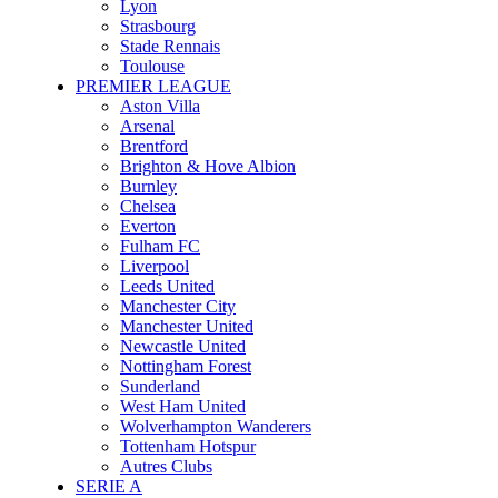
Lyon
Strasbourg
Stade Rennais
Toulouse
PREMIER LEAGUE
Aston Villa
Arsenal
Brentford
Brighton & Hove Albion
Burnley
Chelsea
Everton
Fulham FC
Liverpool
Leeds United
Manchester City
Manchester United
Newcastle United
Nottingham Forest
Sunderland
West Ham United
Wolverhampton Wanderers
Tottenham Hotspur
Autres Clubs
SERIE A