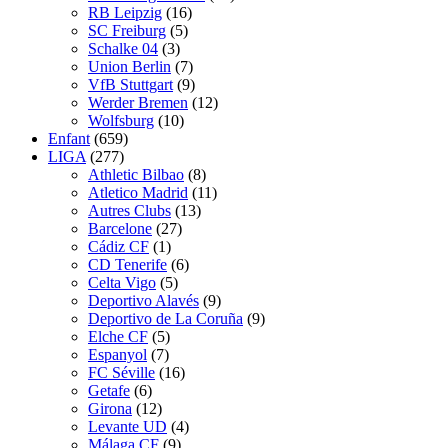
RB Leipzig
(16)
SC Freiburg
(5)
Schalke 04
(3)
Union Berlin
(7)
VfB Stuttgart
(9)
Werder Bremen
(12)
Wolfsburg
(10)
Enfant
(659)
LIGA
(277)
Athletic Bilbao
(8)
Atletico Madrid
(11)
Autres Clubs
(13)
Barcelone
(27)
Cádiz CF
(1)
CD Tenerife
(6)
Celta Vigo
(5)
Deportivo Alavés
(9)
Deportivo de La Coruña
(9)
Elche CF
(5)
Espanyol
(7)
FC Séville
(16)
Getafe
(6)
Girona
(12)
Levante UD
(4)
Málaga CF
(9)