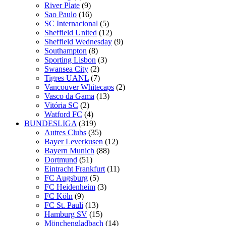
River Plate
(9)
Sao Paulo
(16)
SC Internacional
(5)
Sheffield United
(12)
Sheffield Wednesday
(9)
Southampton
(8)
Sporting Lisbon
(3)
Swansea City
(2)
Tigres UANL
(7)
Vancouver Whitecaps
(2)
Vasco da Gama
(13)
Vitória SC
(2)
Watford FC
(4)
BUNDESLIGA
(319)
Autres Clubs
(35)
Bayer Leverkusen
(12)
Bayern Munich
(88)
Dortmund
(51)
Eintracht Frankfurt
(11)
FC Augsburg
(5)
FC Heidenheim
(3)
FC Köln
(9)
FC St. Pauli
(13)
Hamburg SV
(15)
Mönchengladbach
(14)