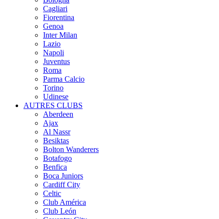
Cagliari
Fiorentina
Genoa
Inter Milan
Lazio
Napoli
Juventus
Roma
Parma Calcio
Torino
Udinese
AUTRES CLUBS
Aberdeen
Ajax
Al Nassr
Besiktas
Bolton Wanderers
Botafogo
Benfica
Boca Juniors
Cardiff City
Celtic
Club América
Club León