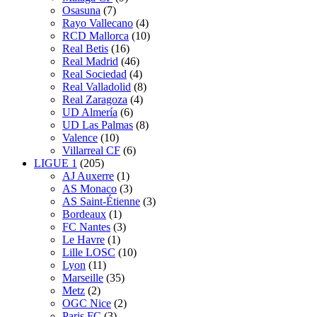
Osasuna
(7)
Rayo Vallecano
(4)
RCD Mallorca
(10)
Real Betis
(16)
Real Madrid
(46)
Real Sociedad
(4)
Real Valladolid
(8)
Real Zaragoza
(4)
UD Almería
(6)
UD Las Palmas
(8)
Valence
(10)
Villarreal CF
(6)
LIGUE 1
(205)
AJ Auxerre
(1)
AS Monaco
(3)
AS Saint-Étienne
(3)
Bordeaux
(1)
FC Nantes
(3)
Le Havre
(1)
Lille LOSC
(10)
Lyon
(11)
Marseille
(35)
Metz
(2)
OGC Nice
(2)
Paris FC
(3)