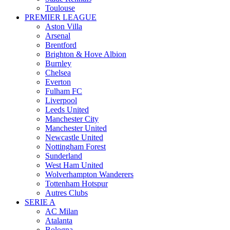
Toulouse
PREMIER LEAGUE
Aston Villa
Arsenal
Brentford
Brighton & Hove Albion
Burnley
Chelsea
Everton
Fulham FC
Liverpool
Leeds United
Manchester City
Manchester United
Newcastle United
Nottingham Forest
Sunderland
West Ham United
Wolverhampton Wanderers
Tottenham Hotspur
Autres Clubs
SERIE A
AC Milan
Atalanta
Bologna