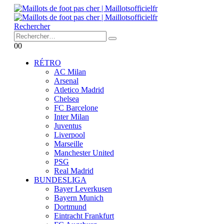
Rechercher
0
0
RÉTRO
AC Milan
Arsenal
Atletico Madrid
Chelsea
FC Barcelone
Inter Milan
Juventus
Liverpool
Marseille
Manchester United
PSG
Real Madrid
BUNDESLIGA
Bayer Leverkusen
Bayern Munich
Dortmund
Eintracht Frankfurt