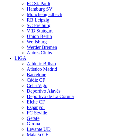
FC St. Pauli
Hamburg SV
Mönchengladbach
RB Leipzig
SC Freiburg
VfB Stuttgart
Union Berlin
Wolfsburg
Werder Bremen
Autres Clubs
LIGA
Athletic Bilbao
Atletico Madrid
Barcelone
Cádiz CF
Celta Vigo
Deportivo Alavés
Deportivo de La Coruña
Elche CF
Espanyol
FC Séville
Getafe
Girona
Levante UD
Málaga CF