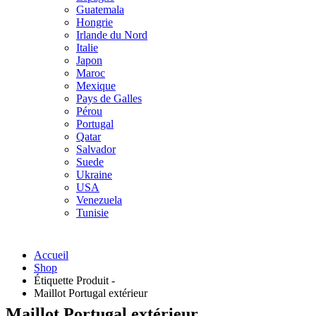
Guatemala
Hongrie
Irlande du Nord
Italie
Japon
Maroc
Mexique
Pays de Galles
Pérou
Portugal
Qatar
Salvador
Suede
Ukraine
USA
Venezuela
Tunisie
Accueil
Shop
Étiquette Produit -
Maillot Portugal extérieur
Maillot Portugal extérieur