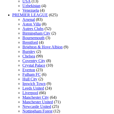
USA
(13)
Uzbekistan
(4)
Venezuela
(4)
PREMIER LEAGUE
(625)
Arsenal
(83)
Aston Villa
(8)
Autres Clubs
(52)
Birmingham City
(2)
Bournemouth
(3)
Brentford
(4)
Brighton & Hove Albion
(9)
Burnley
(2)
Chelsea
(99)
Coventry City
(8)
Crystal Palace
(10)
Everton
(23)
Fulham FC
(6)
Hull City
(2)
Ipswich Town
(9)
Leeds United
(24)
Liverpool
(66)
Manchester City
(64)
Manchester United
(71)
Newcastle United
(25)
Nottingham Forest
(12)