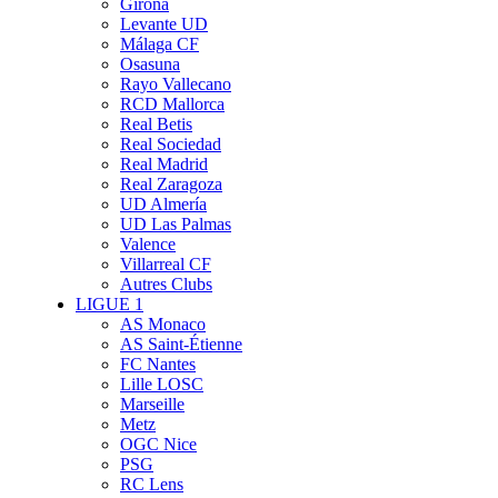
Girona
Levante UD
Málaga CF
Osasuna
Rayo Vallecano
RCD Mallorca
Real Betis
Real Sociedad
Real Madrid
Real Zaragoza
UD Almería
UD Las Palmas
Valence
Villarreal CF
Autres Clubs
LIGUE 1
AS Monaco
AS Saint-Étienne
FC Nantes
Lille LOSC
Marseille
Metz
OGC Nice
PSG
RC Lens