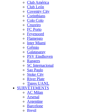
Club América
Club León
Coventry City
Corinthians
Colo Colo
Cruzeiro
FC Porto
Feyenoord
Flamengo
Inter Miami
Grêmio
Galatasaray
PSV Eindhoven
Rangers
SC Internacional
Sao Paulo
Stoke City
River Plate
Tigres UANL
SURVÊTEMENTS
AC Milan
Arsenal
Argentine
Barcelone
Bresil