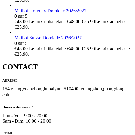
Maillot Uruguay Domicile 2026/2027
0
sur 5
€
48.00
Le prix initial était : €48.00.
€
25.90
Le prix actuel est :
€25.90.
Maillot Suisse Domicile 2026/2027
0
sur 5
€
48.00
Le prix initial était : €48.00.
€
25.90
Le prix actuel est :
€25.90.
CONTACT
ADRESSE:
154 guangyuanzhonglu,baiyun, 510400, guangzhou,guangdong，
china
Horaires de travail：
Lun - Ven: 9.00 - 20.00
Sam - Dim: 10.00 - 20.00
EMAIL: