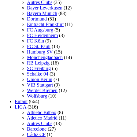
Autres Clubs
(35)
Bayer Leverkusen
(12)
Bayern Munich
(88)
Dortmund
(51)
Eintracht Frankfurt
(11)
FC Augsburg
(5)
FC Heidenheim
(3)
FC Köln
(9)
FC St. Pauli
(13)
Hamburg SV
(15)
Mönchengladbach
(14)
RB Leipzig
(16)
SC Freiburg
(5)
Schalke 04
(3)
Union Berlin
(7)
VfB Stuttgart
(9)
Werder Bremen
(12)
Wolfsburg
(10)
Enfant
(664)
LIGA
(316)
Athletic Bilbao
(8)
Atletico Madrid
(11)
Autres Clubs
(13)
Barcelone
(27)
Cádiz CF
(1)