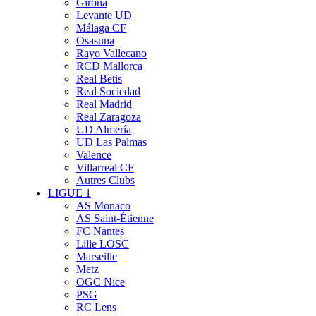
Girona
Levante UD
Málaga CF
Osasuna
Rayo Vallecano
RCD Mallorca
Real Betis
Real Sociedad
Real Madrid
Real Zaragoza
UD Almería
UD Las Palmas
Valence
Villarreal CF
Autres Clubs
LIGUE 1
AS Monaco
AS Saint-Étienne
FC Nantes
Lille LOSC
Marseille
Metz
OGC Nice
PSG
RC Lens