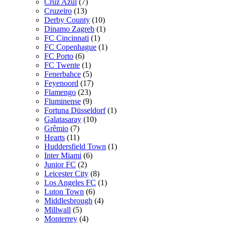
Cruz Azul
(7)
Cruzeiro
(13)
Derby County
(10)
Dinamo Zagreb
(1)
FC Cincinnati
(1)
FC Copenhague
(1)
FC Porto
(6)
FC Twente
(1)
Fenerbahce
(5)
Feyenoord
(17)
Flamengo
(23)
Fluminense
(9)
Fortuna Düsseldorf
(1)
Galatasaray
(10)
Grêmio
(7)
Hearts
(11)
Huddersfield Town
(1)
Inter Miami
(6)
Junior FC
(2)
Leicester City
(8)
Los Angeles FC
(1)
Luton Town
(6)
Middlesbrough
(4)
Millwall
(5)
Monterrey
(4)