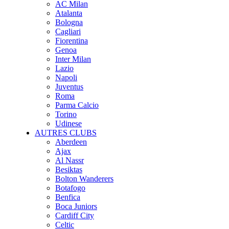
AC Milan
Atalanta
Bologna
Cagliari
Fiorentina
Genoa
Inter Milan
Lazio
Napoli
Juventus
Roma
Parma Calcio
Torino
Udinese
AUTRES CLUBS
Aberdeen
Ajax
Al Nassr
Besiktas
Bolton Wanderers
Botafogo
Benfica
Boca Juniors
Cardiff City
Celtic