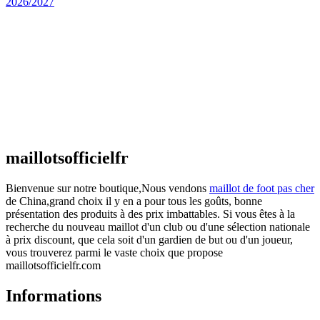
Maillot Espagne Domicile 2026/2027
€
48.00
Le prix initial était : €48.00.
€
25.90
Le prix
actuel est : €25.90.
Maillot France Domicile 2026/2027
€
48.00
Le prix initial était : €48.00.
€
25.90
Le prix
actuel est : €25.90.
maillotsofficielfr
Bienvenue sur notre boutique,Nous vendons
maillot de foot pas cher
de China,grand choix il y en a pour tous les goûts, bonne
présentation des produits à des prix imbattables. Si vous êtes à la
recherche du nouveau maillot d'un club ou d'une sélection nationale
à prix discount, que cela soit d'un gardien de but ou d'un joueur,
vous trouverez parmi le vaste choix que propose
maillotsofficielfr.com
Informations