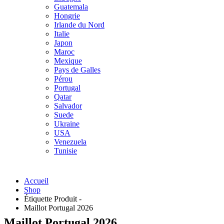
Guatemala
Hongrie
Irlande du Nord
Italie
Japon
Maroc
Mexique
Pays de Galles
Pérou
Portugal
Qatar
Salvador
Suede
Ukraine
USA
Venezuela
Tunisie
Accueil
Shop
Étiquette Produit -
Maillot Portugal 2026
Maillot Portugal 2026