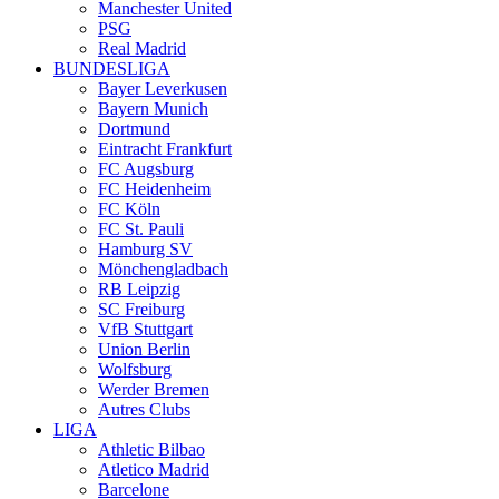
Manchester United
PSG
Real Madrid
BUNDESLIGA
Bayer Leverkusen
Bayern Munich
Dortmund
Eintracht Frankfurt
FC Augsburg
FC Heidenheim
FC Köln
FC St. Pauli
Hamburg SV
Mönchengladbach
RB Leipzig
SC Freiburg
VfB Stuttgart
Union Berlin
Wolfsburg
Werder Bremen
Autres Clubs
LIGA
Athletic Bilbao
Atletico Madrid
Barcelone