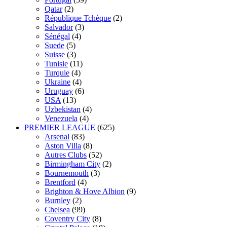
Qatar
(2)
République Tchèque
(2)
Salvador
(3)
Sénégal
(4)
Suede
(5)
Suisse
(3)
Tunisie
(11)
Turquie
(4)
Ukraine
(4)
Uruguay
(6)
USA
(13)
Uzbekistan
(4)
Venezuela
(4)
PREMIER LEAGUE
(625)
Arsenal
(83)
Aston Villa
(8)
Autres Clubs
(52)
Birmingham City
(2)
Bournemouth
(3)
Brentford
(4)
Brighton & Hove Albion
(9)
Burnley
(2)
Chelsea
(99)
Coventry City
(8)