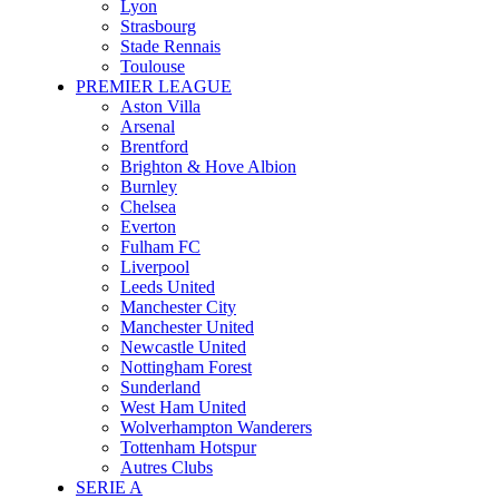
Lyon
Strasbourg
Stade Rennais
Toulouse
PREMIER LEAGUE
Aston Villa
Arsenal
Brentford
Brighton & Hove Albion
Burnley
Chelsea
Everton
Fulham FC
Liverpool
Leeds United
Manchester City
Manchester United
Newcastle United
Nottingham Forest
Sunderland
West Ham United
Wolverhampton Wanderers
Tottenham Hotspur
Autres Clubs
SERIE A