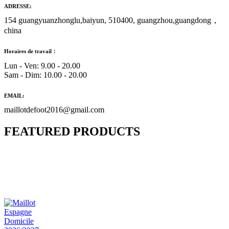
ADRESSE:
154 guangyuanzhonglu,baiyun, 510400, guangzhou,guangdong，
china
Horaires de travail：
Lun - Ven: 9.00 - 20.00
Sam - Dim: 10.00 - 20.00
EMAIL:
maillotdefoot2016@gmail.com
FEATURED PRODUCTS
Maillot Bresil Domicile 2026/2027
€
48.00
Le prix initial était : €48.00.
€
25.90
Le prix
actuel est : €25.90.