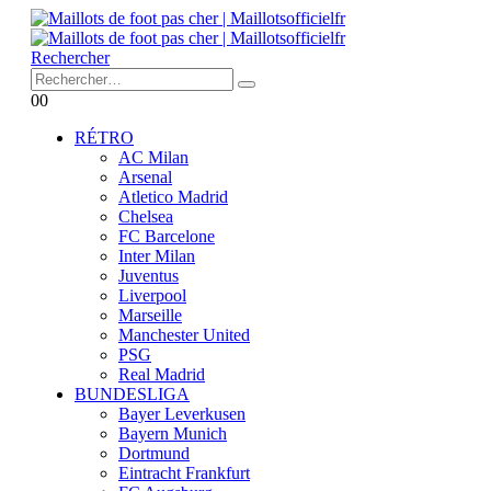
Rechercher
0
0
RÉTRO
AC Milan
Arsenal
Atletico Madrid
Chelsea
FC Barcelone
Inter Milan
Juventus
Liverpool
Marseille
Manchester United
PSG
Real Madrid
BUNDESLIGA
Bayer Leverkusen
Bayern Munich
Dortmund
Eintracht Frankfurt