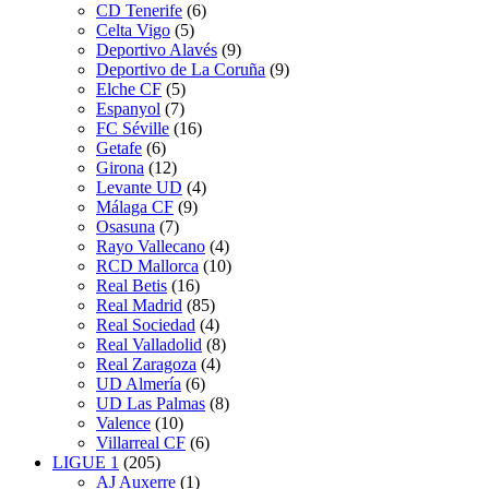
CD Tenerife
(6)
Celta Vigo
(5)
Deportivo Alavés
(9)
Deportivo de La Coruña
(9)
Elche CF
(5)
Espanyol
(7)
FC Séville
(16)
Getafe
(6)
Girona
(12)
Levante UD
(4)
Málaga CF
(9)
Osasuna
(7)
Rayo Vallecano
(4)
RCD Mallorca
(10)
Real Betis
(16)
Real Madrid
(85)
Real Sociedad
(4)
Real Valladolid
(8)
Real Zaragoza
(4)
UD Almería
(6)
UD Las Palmas
(8)
Valence
(10)
Villarreal CF
(6)
LIGUE 1
(205)
AJ Auxerre
(1)