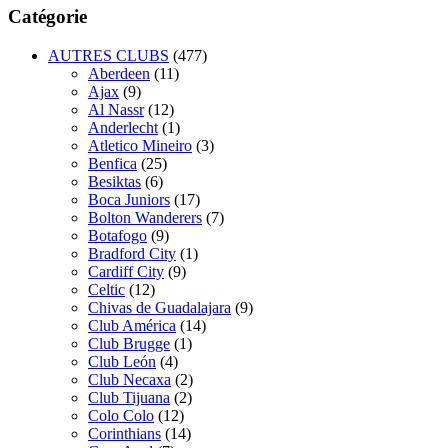
Catégorie
AUTRES CLUBS
(477)
Aberdeen
(11)
Ajax
(9)
Al Nassr
(12)
Anderlecht
(1)
Atletico Mineiro
(3)
Benfica
(25)
Besiktas
(6)
Boca Juniors
(17)
Bolton Wanderers
(7)
Botafogo
(9)
Bradford City
(1)
Cardiff City
(9)
Celtic
(12)
Chivas de Guadalajara
(9)
Club América
(14)
Club Brugge
(1)
Club León
(4)
Club Necaxa
(2)
Club Tijuana
(2)
Colo Colo
(12)
Corinthians
(14)