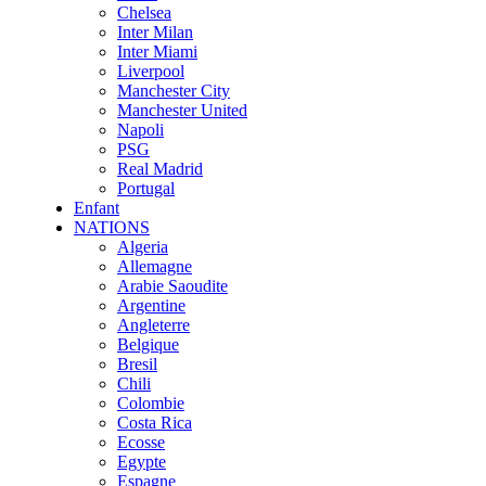
Chelsea
Inter Milan
Inter Miami
Liverpool
Manchester City
Manchester United
Napoli
PSG
Real Madrid
Portugal
Enfant
NATIONS
Algeria
Allemagne
Arabie Saoudite
Argentine
Angleterre
Belgique
Bresil
Chili
Colombie
Costa Rica
Ecosse
Egypte
Espagne