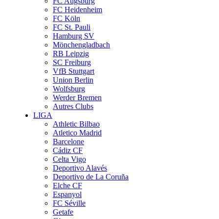
FC Augsburg
FC Heidenheim
FC Köln
FC St. Pauli
Hamburg SV
Mönchengladbach
RB Leipzig
SC Freiburg
VfB Stuttgart
Union Berlin
Wolfsburg
Werder Bremen
Autres Clubs
LIGA
Athletic Bilbao
Atletico Madrid
Barcelone
Cádiz CF
Celta Vigo
Deportivo Alavés
Deportivo de La Coruña
Elche CF
Espanyol
FC Séville
Getafe