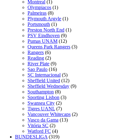
Montreal
(1)
Olympiacos
(1)
Palmeiras
(8)
Plymouth Argyle
(1)
Portsmouth
(1)
Preston North End
(1)
PSV Eindhoven
(9)
Pumas UNAM
(12)
Queens Park Rangers
(3)
Rangers
(6)
Reading
(2)
River Plate
(9)
Sao Paulo
(16)
SC Internacional
(5)
Sheffield United
(12)
Sheffield Wednesday
(9)
Southampton
(8)
Sporting Lisbon
(3)
Swansea City
(2)
Tigres UANL
(7)
Vancouver Whitecaps
(2)
Vasco da Gama
(13)
Vitória SC
(2)
Watford FC
(4)
BUNDESLIGA
(319)