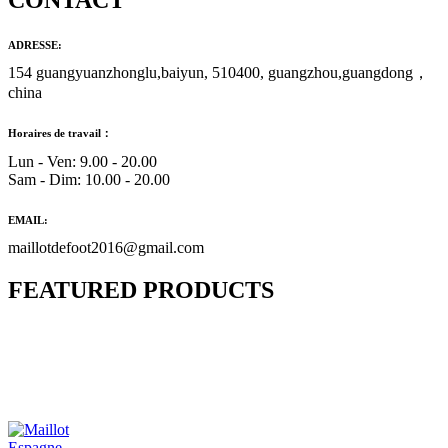
CONTACT
ADRESSE:
154 guangyuanzhonglu,baiyun, 510400, guangzhou,guangdong，
china
Horaires de travail：
Lun - Ven: 9.00 - 20.00
Sam - Dim: 10.00 - 20.00
EMAIL:
maillotdefoot2016@gmail.com
FEATURED PRODUCTS
Maillot Bresil Domicile 2026/2027
€
48.00
Le prix initial était : €48.00.
€
25.90
Le prix
actuel est : €25.90.