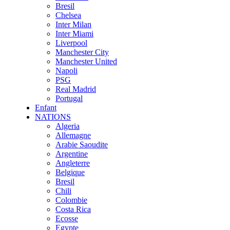
Bresil
Chelsea
Inter Milan
Inter Miami
Liverpool
Manchester City
Manchester United
Napoli
PSG
Real Madrid
Portugal
Enfant
NATIONS
Algeria
Allemagne
Arabie Saoudite
Argentine
Angleterre
Belgique
Bresil
Chili
Colombie
Costa Rica
Ecosse
Egypte