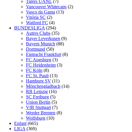
Tigres UANL
(7)
Vancouver Whitecaps
(2)
Vasco da Gama
(13)
Vitória SC
(2)
Watford FC
(4)
BUNDESLIGA
(294)
Autres Clubs
(35)
Bayer Leverkusen
(9)
Bayern Munich
(88)
Dortmund
(50)
Eintracht Frankfurt
(8)
FC Augsburg
(3)
FC Heidenheim
(3)
FC Köln
(8)
FC St. Pauli
(13)
Hamburg SV
(11)
Mönchengladbach
(14)
RB Leipzig
(16)
SC Freiburg
(5)
Union Berlin
(5)
VfB Stuttgart
(7)
Werder Bremen
(8)
Wolfsburg
(10)
Enfant
(665)
LIGA
(369)