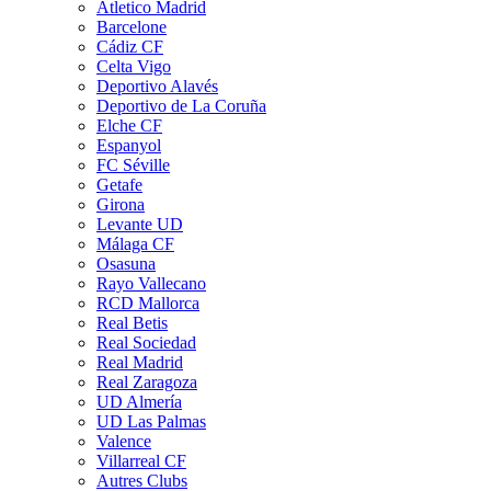
Atletico Madrid
Barcelone
Cádiz CF
Celta Vigo
Deportivo Alavés
Deportivo de La Coruña
Elche CF
Espanyol
FC Séville
Getafe
Girona
Levante UD
Málaga CF
Osasuna
Rayo Vallecano
RCD Mallorca
Real Betis
Real Sociedad
Real Madrid
Real Zaragoza
UD Almería
UD Las Palmas
Valence
Villarreal CF
Autres Clubs