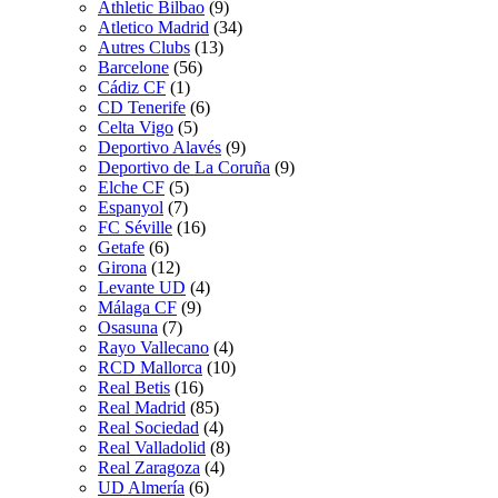
Athletic Bilbao
(9)
Atletico Madrid
(34)
Autres Clubs
(13)
Barcelone
(56)
Cádiz CF
(1)
CD Tenerife
(6)
Celta Vigo
(5)
Deportivo Alavés
(9)
Deportivo de La Coruña
(9)
Elche CF
(5)
Espanyol
(7)
FC Séville
(16)
Getafe
(6)
Girona
(12)
Levante UD
(4)
Málaga CF
(9)
Osasuna
(7)
Rayo Vallecano
(4)
RCD Mallorca
(10)
Real Betis
(16)
Real Madrid
(85)
Real Sociedad
(4)
Real Valladolid
(8)
Real Zaragoza
(4)
UD Almería
(6)