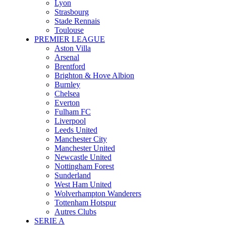
Lyon
Strasbourg
Stade Rennais
Toulouse
PREMIER LEAGUE
Aston Villa
Arsenal
Brentford
Brighton & Hove Albion
Burnley
Chelsea
Everton
Fulham FC
Liverpool
Leeds United
Manchester City
Manchester United
Newcastle United
Nottingham Forest
Sunderland
West Ham United
Wolverhampton Wanderers
Tottenham Hotspur
Autres Clubs
SERIE A