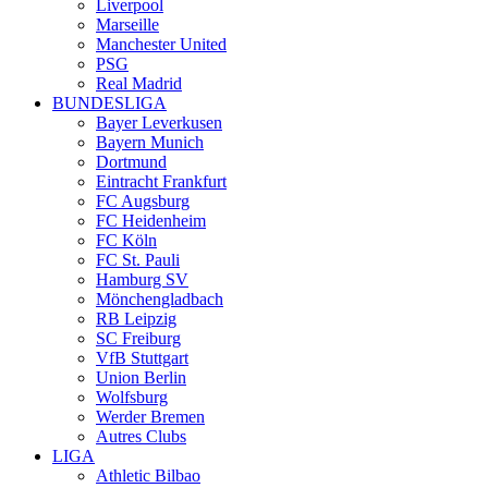
Liverpool
Marseille
Manchester United
PSG
Real Madrid
BUNDESLIGA
Bayer Leverkusen
Bayern Munich
Dortmund
Eintracht Frankfurt
FC Augsburg
FC Heidenheim
FC Köln
FC St. Pauli
Hamburg SV
Mönchengladbach
RB Leipzig
SC Freiburg
VfB Stuttgart
Union Berlin
Wolfsburg
Werder Bremen
Autres Clubs
LIGA
Athletic Bilbao