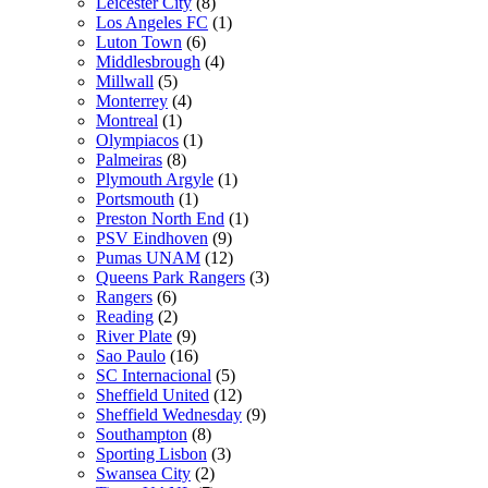
Leicester City
(8)
Los Angeles FC
(1)
Luton Town
(6)
Middlesbrough
(4)
Millwall
(5)
Monterrey
(4)
Montreal
(1)
Olympiacos
(1)
Palmeiras
(8)
Plymouth Argyle
(1)
Portsmouth
(1)
Preston North End
(1)
PSV Eindhoven
(9)
Pumas UNAM
(12)
Queens Park Rangers
(3)
Rangers
(6)
Reading
(2)
River Plate
(9)
Sao Paulo
(16)
SC Internacional
(5)
Sheffield United
(12)
Sheffield Wednesday
(9)
Southampton
(8)
Sporting Lisbon
(3)
Swansea City
(2)