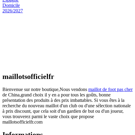
Maillot Espagne Domicile 2026/2027
€
48.00
Le prix initial était : €48.00.
€
25.90
Le prix
actuel est : €25.90.
Maillot France Domicile 2026/2027
€
48.00
Le prix initial était : €48.00.
€
25.90
Le prix
actuel est : €25.90.
maillotsofficielfr
Bienvenue sur notre boutique,Nous vendons
maillot de foot pas cher
de China,grand choix il y en a pour tous les goûts, bonne
présentation des produits à des prix imbattables. Si vous êtes à la
recherche du nouveau maillot d'un club ou d'une sélection nationale
à prix discount, que cela soit d'un gardien de but ou d'un joueur,
vous trouverez parmi le vaste choix que propose
maillotsofficielfr.com
Informations