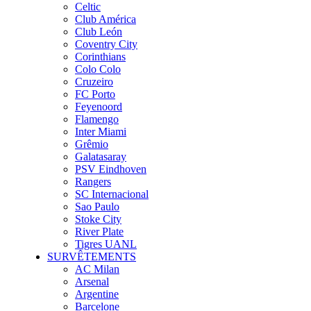
Celtic
Club América
Club León
Coventry City
Corinthians
Colo Colo
Cruzeiro
FC Porto
Feyenoord
Flamengo
Inter Miami
Grêmio
Galatasaray
PSV Eindhoven
Rangers
SC Internacional
Sao Paulo
Stoke City
River Plate
Tigres UANL
SURVÊTEMENTS
AC Milan
Arsenal
Argentine
Barcelone