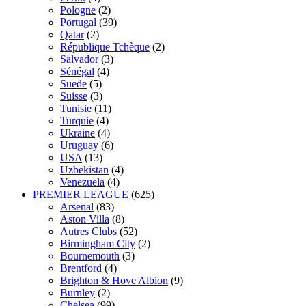
Pologne
(2)
Portugal
(39)
Qatar
(2)
République Tchèque
(2)
Salvador
(3)
Sénégal
(4)
Suede
(5)
Suisse
(3)
Tunisie
(11)
Turquie
(4)
Ukraine
(4)
Uruguay
(6)
USA
(13)
Uzbekistan
(4)
Venezuela
(4)
PREMIER LEAGUE
(625)
Arsenal
(83)
Aston Villa
(8)
Autres Clubs
(52)
Birmingham City
(2)
Bournemouth
(3)
Brentford
(4)
Brighton & Hove Albion
(9)
Burnley
(2)
Chelsea
(99)