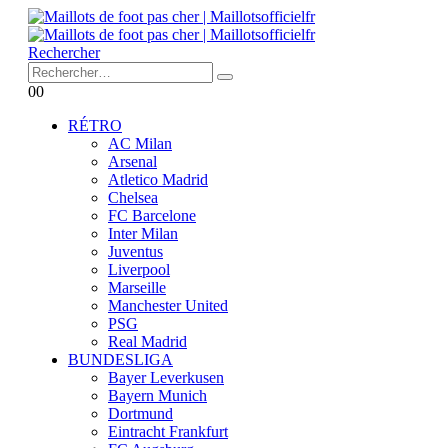
Rechercher
0
0
RÉTRO
AC Milan
Arsenal
Atletico Madrid
Chelsea
FC Barcelone
Inter Milan
Juventus
Liverpool
Marseille
Manchester United
PSG
Real Madrid
BUNDESLIGA
Bayer Leverkusen
Bayern Munich
Dortmund
Eintracht Frankfurt