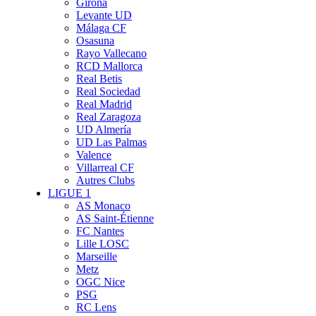
Girona
Levante UD
Málaga CF
Osasuna
Rayo Vallecano
RCD Mallorca
Real Betis
Real Sociedad
Real Madrid
Real Zaragoza
UD Almería
UD Las Palmas
Valence
Villarreal CF
Autres Clubs
LIGUE 1
AS Monaco
AS Saint-Étienne
FC Nantes
Lille LOSC
Marseille
Metz
OGC Nice
PSG
RC Lens