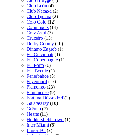
Club Brugge
(1)
Club León
(4)
Club Necaxa
(2)
Club Tijuana
(2)
Colo Colo
(12)
Corinthians
(14)
Cruz Azul
(7)
Cruzeiro
(13)
Derby County
(10)
Dinamo Zagreb
(1)
FC Cincinnati
(1)
FC Copenhague
(1)
FC Porto
(6)
FC Twente
(1)
Fenerbahce
(5)
Feyenoord
(17)
Flamengo
(23)
Fluminense
(9)
Fortuna Düsseldorf
(1)
Galatasaray
(10)
Grêmio
(7)
Hearts
(11)
Huddersfield Town
(1)
Inter Miami
(6)
Junior FC
(2)