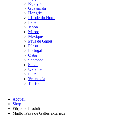
Espagne
Guatemala
Hongrie
Irlande du Nord
Italie
Japon
Maroc
Mexique
Pays de Galles
Pérou
Portugal
Qatar
Salvador
Suede
Ukraine
USA
Venezuela
Tunisie
Accueil
Shop
Étiquette Produit -
Maillot Pays de Galles extérieur