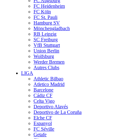
FC Augsburg
FC Heidenheim
FC Köln
FC St. Pauli
Hamburg SV
Mönchengladbach
RB Leipzig
SC Freiburg
VfB Stuttgart
Union Berlin
Wolfsburg
Werder Bremen
Autres Clubs
LIGA
Athletic Bilbao
Atletico Madrid
Barcelone
Cádiz CF
Celta Vigo
Deportivo Alavés
Deportivo de La Coruña
Elche CF
Espanyol
FC Séville
Getafe