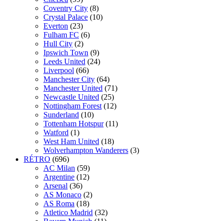
Coventry City
(8)
Crystal Palace
(10)
Everton
(23)
Fulham FC
(6)
Hull City
(2)
Ipswich Town
(9)
Leeds United
(24)
Liverpool
(66)
Manchester City
(64)
Manchester United
(71)
Newcastle United
(25)
Nottingham Forest
(12)
Sunderland
(10)
Tottenham Hotspur
(11)
Watford
(1)
West Ham United
(18)
Wolverhampton Wanderers
(3)
RÉTRO
(696)
AC Milan
(59)
Argentine
(12)
Arsenal
(36)
AS Monaco
(2)
AS Roma
(18)
Atletico Madrid
(32)