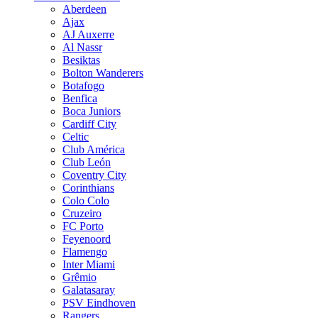
Aberdeen
Ajax
AJ Auxerre
Al Nassr
Besiktas
Bolton Wanderers
Botafogo
Benfica
Boca Juniors
Cardiff City
Celtic
Club América
Club León
Coventry City
Corinthians
Colo Colo
Cruzeiro
FC Porto
Feyenoord
Flamengo
Inter Miami
Grêmio
Galatasaray
PSV Eindhoven
Rangers