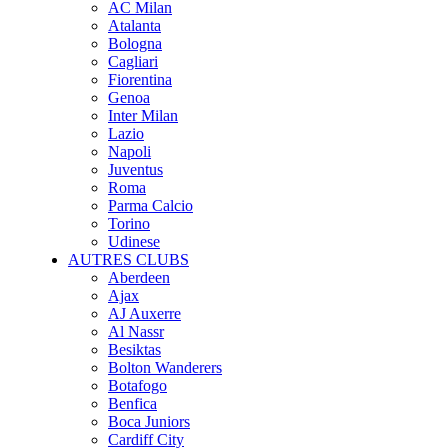
AC Milan
Atalanta
Bologna
Cagliari
Fiorentina
Genoa
Inter Milan
Lazio
Napoli
Juventus
Roma
Parma Calcio
Torino
Udinese
AUTRES CLUBS
Aberdeen
Ajax
AJ Auxerre
Al Nassr
Besiktas
Bolton Wanderers
Botafogo
Benfica
Boca Juniors
Cardiff City