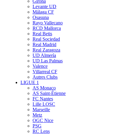
Girona
Levante UD
Málaga CF
Osasuna
Rayo Vallecano
RCD Mallorca
Real Betis
Real Sociedad
Real Madrid
Real Zaragoza
UD Almería
UD Las Palmas
Valence
Villarreal CF
Autres Clubs
LIGUE 1
AS Monaco
AS Saint-Étienne
FC Nantes
Lille LOSC
Marseille
Metz
OGC Nice
PSG
RC Lens