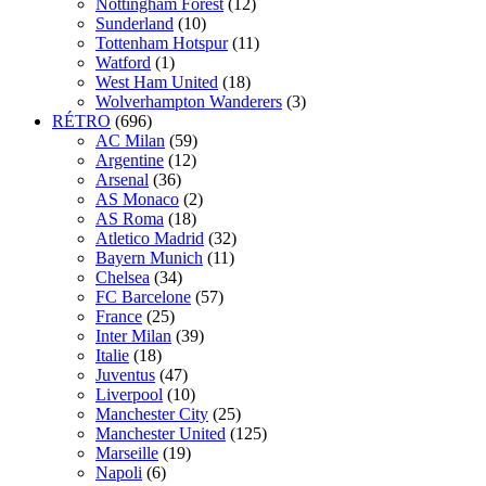
Nottingham Forest
(12)
Sunderland
(10)
Tottenham Hotspur
(11)
Watford
(1)
West Ham United
(18)
Wolverhampton Wanderers
(3)
RÉTRO
(696)
AC Milan
(59)
Argentine
(12)
Arsenal
(36)
AS Monaco
(2)
AS Roma
(18)
Atletico Madrid
(32)
Bayern Munich
(11)
Chelsea
(34)
FC Barcelone
(57)
France
(25)
Inter Milan
(39)
Italie
(18)
Juventus
(47)
Liverpool
(10)
Manchester City
(25)
Manchester United
(125)
Marseille
(19)
Napoli
(6)