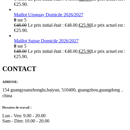
€25.90.
Maillot Uruguay Domicile 2026/2027
0
sur 5
€
48.00
Le prix initial était : €48.00.
€
25.90
Le prix actuel est :
€25.90.
Maillot Suisse Domicile 2026/2027
0
sur 5
€
48.00
Le prix initial était : €48.00.
€
25.90
Le prix actuel est :
€25.90.
CONTACT
ADRESSE:
154 guangyuanzhonglu,baiyun, 510400, guangzhou,guangdong，
china
Horaires de travail：
Lun - Ven: 9.00 - 20.00
Sam - Dim: 10.00 - 20.00