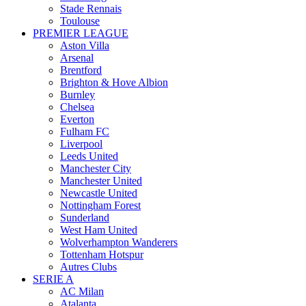
Stade Rennais
Toulouse
PREMIER LEAGUE
Aston Villa
Arsenal
Brentford
Brighton & Hove Albion
Burnley
Chelsea
Everton
Fulham FC
Liverpool
Leeds United
Manchester City
Manchester United
Newcastle United
Nottingham Forest
Sunderland
West Ham United
Wolverhampton Wanderers
Tottenham Hotspur
Autres Clubs
SERIE A
AC Milan
Atalanta