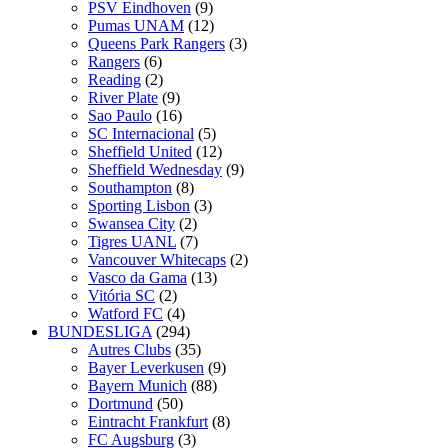
PSV Eindhoven
(9)
Pumas UNAM
(12)
Queens Park Rangers
(3)
Rangers
(6)
Reading
(2)
River Plate
(9)
Sao Paulo
(16)
SC Internacional
(5)
Sheffield United
(12)
Sheffield Wednesday
(9)
Southampton
(8)
Sporting Lisbon
(3)
Swansea City
(2)
Tigres UANL
(7)
Vancouver Whitecaps
(2)
Vasco da Gama
(13)
Vitória SC
(2)
Watford FC
(4)
BUNDESLIGA
(294)
Autres Clubs
(35)
Bayer Leverkusen
(9)
Bayern Munich
(88)
Dortmund
(50)
Eintracht Frankfurt
(8)
FC Augsburg
(3)