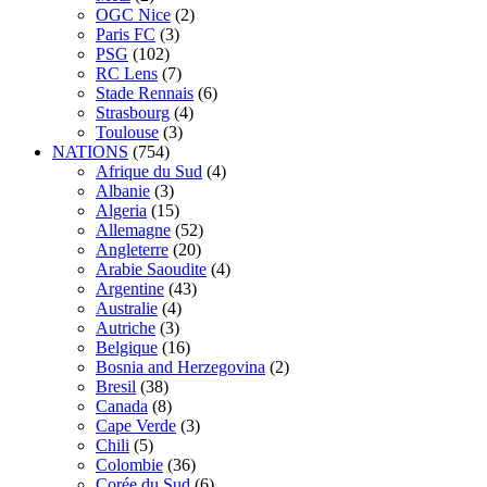
OGC Nice
(2)
Paris FC
(3)
PSG
(102)
RC Lens
(7)
Stade Rennais
(6)
Strasbourg
(4)
Toulouse
(3)
NATIONS
(754)
Afrique du Sud
(4)
Albanie
(3)
Algeria
(15)
Allemagne
(52)
Angleterre
(20)
Arabie Saoudite
(4)
Argentine
(43)
Australie
(4)
Autriche
(3)
Belgique
(16)
Bosnia and Herzegovina
(2)
Bresil
(38)
Canada
(8)
Cape Verde
(3)
Chili
(5)
Colombie
(36)
Corée du Sud
(6)