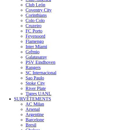
Club León
Coventry City
Corinthians
Colo Colo
Cruzeiro
FC Porto
Feyenoord
Flamengo
Inter Miami
Grêmio
Galatasaray
PSV Eindhoven
Rangers
SC Internacional
Sao Paulo
Stoke City
River Plate
Tigres UANL
SURVÊTEMENTS
AC Milan
Arsenal
Argentine
Barcelone
Bresil