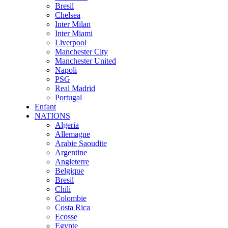
Bresil
Chelsea
Inter Milan
Inter Miami
Liverpool
Manchester City
Manchester United
Napoli
PSG
Real Madrid
Portugal
Enfant
NATIONS
Algeria
Allemagne
Arabie Saoudite
Argentine
Angleterre
Belgique
Bresil
Chili
Colombie
Costa Rica
Ecosse
Egypte