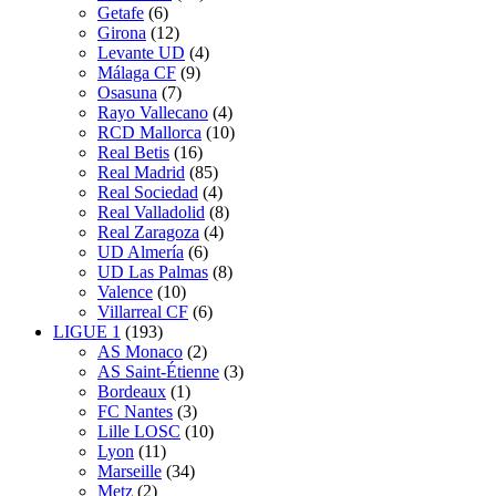
Getafe
(6)
Girona
(12)
Levante UD
(4)
Málaga CF
(9)
Osasuna
(7)
Rayo Vallecano
(4)
RCD Mallorca
(10)
Real Betis
(16)
Real Madrid
(85)
Real Sociedad
(4)
Real Valladolid
(8)
Real Zaragoza
(4)
UD Almería
(6)
UD Las Palmas
(8)
Valence
(10)
Villarreal CF
(6)
LIGUE 1
(193)
AS Monaco
(2)
AS Saint-Étienne
(3)
Bordeaux
(1)
FC Nantes
(3)
Lille LOSC
(10)
Lyon
(11)
Marseille
(34)
Metz
(2)