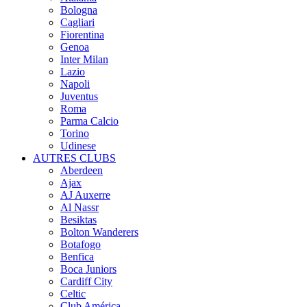
Bologna
Cagliari
Fiorentina
Genoa
Inter Milan
Lazio
Napoli
Juventus
Roma
Parma Calcio
Torino
Udinese
AUTRES CLUBS
Aberdeen
Ajax
AJ Auxerre
Al Nassr
Besiktas
Bolton Wanderers
Botafogo
Benfica
Boca Juniors
Cardiff City
Celtic
Club América