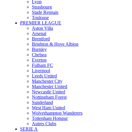
Lyon
Strasbourg
Stade Rennais
Toulouse
PREMIER LEAGUE
Aston Villa
Arsenal
Brentford
Brighton & Hove Albion
Burnley
Chelsea
Everton
Fulham FC
Liverpool
Leeds United
Manchester City
Manchester United
Newcastle United
Nottingham Forest
Sunderland
West Ham United
Wolverhampton Wanderers
Tottenham Hotspur
Autres Clubs
SERIE A