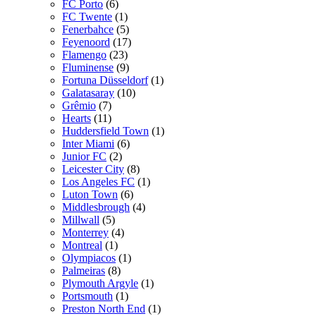
FC Porto
(6)
FC Twente
(1)
Fenerbahce
(5)
Feyenoord
(17)
Flamengo
(23)
Fluminense
(9)
Fortuna Düsseldorf
(1)
Galatasaray
(10)
Grêmio
(7)
Hearts
(11)
Huddersfield Town
(1)
Inter Miami
(6)
Junior FC
(2)
Leicester City
(8)
Los Angeles FC
(1)
Luton Town
(6)
Middlesbrough
(4)
Millwall
(5)
Monterrey
(4)
Montreal
(1)
Olympiacos
(1)
Palmeiras
(8)
Plymouth Argyle
(1)
Portsmouth
(1)
Preston North End
(1)