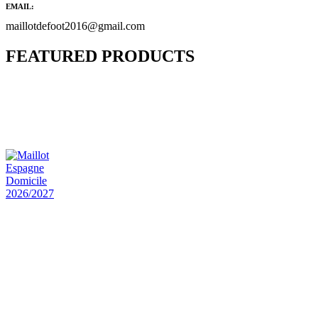
EMAIL:
maillotdefoot2016@gmail.com
FEATURED PRODUCTS
Maillot Bresil Domicile 2026/2027
€
48.00
Le prix initial était : €48.00.
€
25.90
Le prix
actuel est : €25.90.
Maillot Espagne Domicile 2026/2027
€
48.00
Le prix initial était : €48.00.
€
25.90
Le prix
actuel est : €25.90.
Maillot France Domicile 2026/2027
€
48.00
Le prix initial était : €48.00.
€
25.90
Le prix