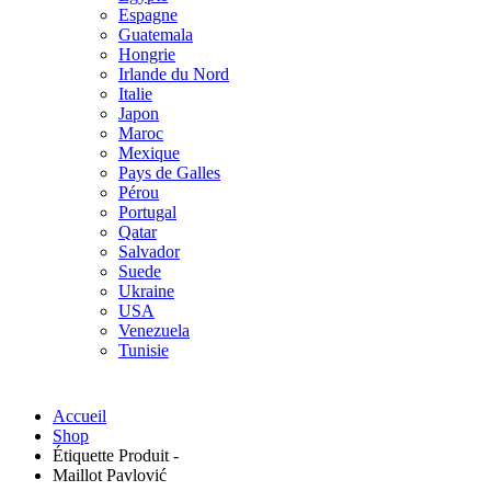
Espagne
Guatemala
Hongrie
Irlande du Nord
Italie
Japon
Maroc
Mexique
Pays de Galles
Pérou
Portugal
Qatar
Salvador
Suede
Ukraine
USA
Venezuela
Tunisie
Accueil
Shop
Étiquette Produit -
Maillot Pavlović