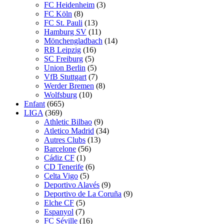
FC Heidenheim
(3)
FC Köln
(8)
FC St. Pauli
(13)
Hamburg SV
(11)
Mönchengladbach
(14)
RB Leipzig
(16)
SC Freiburg
(5)
Union Berlin
(5)
VfB Stuttgart
(7)
Werder Bremen
(8)
Wolfsburg
(10)
Enfant
(665)
LIGA
(369)
Athletic Bilbao
(9)
Atletico Madrid
(34)
Autres Clubs
(13)
Barcelone
(56)
Cádiz CF
(1)
CD Tenerife
(6)
Celta Vigo
(5)
Deportivo Alavés
(9)
Deportivo de La Coruña
(9)
Elche CF
(5)
Espanyol
(7)
FC Séville
(16)