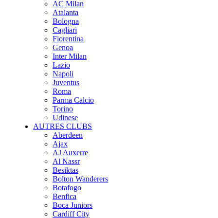
AC Milan
Atalanta
Bologna
Cagliari
Fiorentina
Genoa
Inter Milan
Lazio
Napoli
Juventus
Roma
Parma Calcio
Torino
Udinese
AUTRES CLUBS
Aberdeen
Ajax
AJ Auxerre
Al Nassr
Besiktas
Bolton Wanderers
Botafogo
Benfica
Boca Juniors
Cardiff City