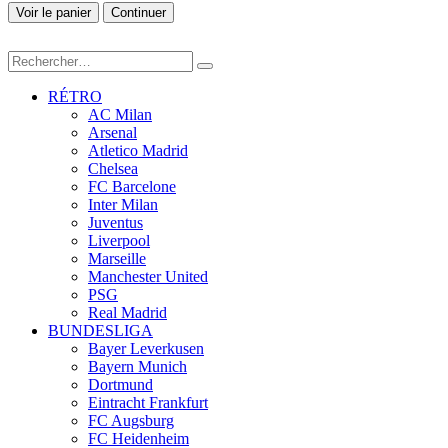
Voir le panier
Continuer
RÉTRO
AC Milan
Arsenal
Atletico Madrid
Chelsea
FC Barcelone
Inter Milan
Juventus
Liverpool
Marseille
Manchester United
PSG
Real Madrid
BUNDESLIGA
Bayer Leverkusen
Bayern Munich
Dortmund
Eintracht Frankfurt
FC Augsburg
FC Heidenheim