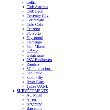
Celtic
Club América
Club León
Coventry City
Corinthians
Colo Colo
Cruzeiro
FC Porto
Feyenoord
Flamengo
Inter Miami
Grêmio
Galatasaray
PSV Eindhoven
Rangers
SC Internacional
Sao Paulo
Stoke City
River Plate
Tigres UANL
SURVÊTEMENTS
AC Milan
Arsenal
Argentine
Barcelone