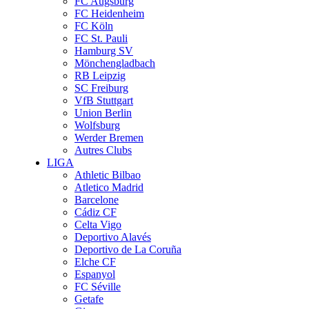
FC Augsburg
FC Heidenheim
FC Köln
FC St. Pauli
Hamburg SV
Mönchengladbach
RB Leipzig
SC Freiburg
VfB Stuttgart
Union Berlin
Wolfsburg
Werder Bremen
Autres Clubs
LIGA
Athletic Bilbao
Atletico Madrid
Barcelone
Cádiz CF
Celta Vigo
Deportivo Alavés
Deportivo de La Coruña
Elche CF
Espanyol
FC Séville
Getafe