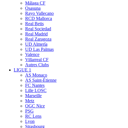
Málaga CF
Osasuna
Rayo Vallecano
RCD Mallorca
Real Betis
Real Sociedad
Real Madrid
Real Zaragoza
UD Almería
UD Las Palmas
Valence
Villarreal CF
Autres Clubs
LIGUE 1
AS Monaco
AS Saint-Étienne
FC Nantes
Lille LOSC
Marseille
Metz
OGC Nice
PSG
RC Lens
Lyon
Strasbourg