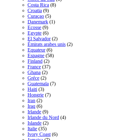
Costa Rica
(8)
Croatia
(9)
Curaçao
(5)
Danemark
(1)
Ecosse
(9)
Egypte
(6)
El Salvador
(2)
Émirats arabes unis
(2)
Equateur
(6)
Espagne
(58)
Finland
(2)
France
(37)
Ghana
(2)
Gréce
(2)
Guatemala
(7)
Haiti
(3)
Hongrie
(7)
Iran
(2)
Iraq
(6)
Irlande
(9)
Irlande du Nord
(4)
Islande
(2)
Italie
(35)
Ivory Coast
(6)
Jamaica
(7)