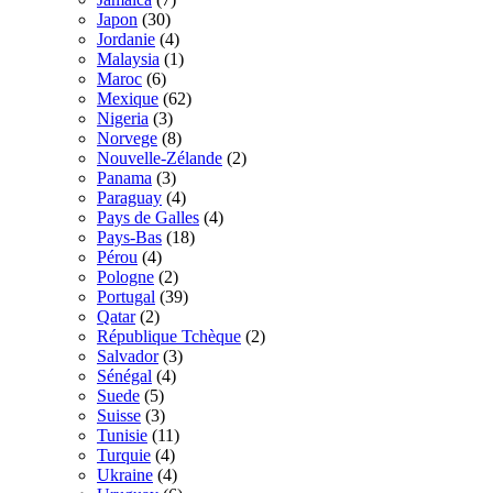
Japon
(30)
Jordanie
(4)
Malaysia
(1)
Maroc
(6)
Mexique
(62)
Nigeria
(3)
Norvege
(8)
Nouvelle-Zélande
(2)
Panama
(3)
Paraguay
(4)
Pays de Galles
(4)
Pays-Bas
(18)
Pérou
(4)
Pologne
(2)
Portugal
(39)
Qatar
(2)
République Tchèque
(2)
Salvador
(3)
Sénégal
(4)
Suede
(5)
Suisse
(3)
Tunisie
(11)
Turquie
(4)
Ukraine
(4)