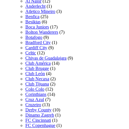
Al Nassr
(12)
Anderlecht
(1)
Atletico Mineiro
(3)
Benfica
(25)
Besiktas
(6)
Boca Juniors
(17)
Bolton Wanderers
(7)
Botafogo
(9)
Bradford City
(1)
Cardiff City
(9)
Celtic
(12)
Chivas de Guadalajara
(9)
Club América
(14)
Club Brugge
(1)
Club León
(4)
Club Necaxa
(2)
Club Tijuana
(2)
Colo Colo
(12)
Corinthians
(14)
Cruz Azul
(7)
Cruzeiro
(13)
Derby County
(10)
Dinamo Zagreb
(1)
FC Cincinnati
(1)
FC Copenhague
(1)