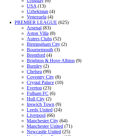
Uruguay
(6)
USA
(13)
Uzbekistan
(4)
Venezuela
(4)
PREMIER LEAGUE
(625)
Arsenal
(83)
Aston Villa
(8)
Autres Clubs
(52)
Birmingham City
(2)
Bournemouth
(3)
Brentford
(4)
Brighton & Hove Albion
(9)
Burnley
(2)
Chelsea
(99)
Coventry City
(8)
Crystal Palace
(10)
Everton
(23)
Fulham FC
(6)
Hull City
(2)
Ipswich Town
(9)
Leeds United
(24)
Liverpool
(66)
Manchester City
(64)
Manchester United
(71)
Newcastle United
(25)