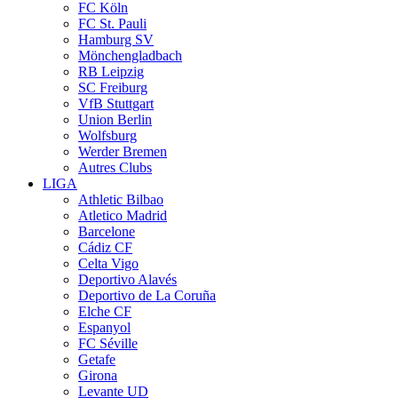
FC Köln
FC St. Pauli
Hamburg SV
Mönchengladbach
RB Leipzig
SC Freiburg
VfB Stuttgart
Union Berlin
Wolfsburg
Werder Bremen
Autres Clubs
LIGA
Athletic Bilbao
Atletico Madrid
Barcelone
Cádiz CF
Celta Vigo
Deportivo Alavés
Deportivo de La Coruña
Elche CF
Espanyol
FC Séville
Getafe
Girona
Levante UD