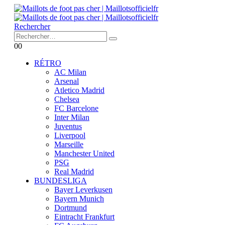
Rechercher
0
0
RÉTRO
AC Milan
Arsenal
Atletico Madrid
Chelsea
FC Barcelone
Inter Milan
Juventus
Liverpool
Marseille
Manchester United
PSG
Real Madrid
BUNDESLIGA
Bayer Leverkusen
Bayern Munich
Dortmund
Eintracht Frankfurt