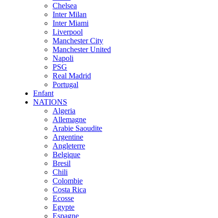
Chelsea
Inter Milan
Inter Miami
Liverpool
Manchester City
Manchester United
Napoli
PSG
Real Madrid
Portugal
Enfant
NATIONS
Algeria
Allemagne
Arabie Saoudite
Argentine
Angleterre
Belgique
Bresil
Chili
Colombie
Costa Rica
Ecosse
Egypte
Espagne