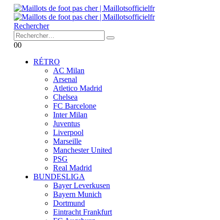
Rechercher
0
0
RÉTRO
AC Milan
Arsenal
Atletico Madrid
Chelsea
FC Barcelone
Inter Milan
Juventus
Liverpool
Marseille
Manchester United
PSG
Real Madrid
BUNDESLIGA
Bayer Leverkusen
Bayern Munich
Dortmund
Eintracht Frankfurt