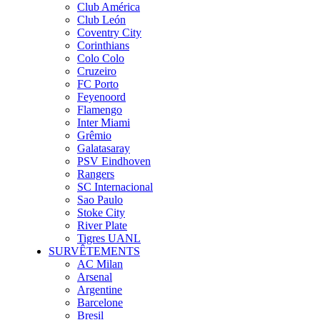
Club América
Club León
Coventry City
Corinthians
Colo Colo
Cruzeiro
FC Porto
Feyenoord
Flamengo
Inter Miami
Grêmio
Galatasaray
PSV Eindhoven
Rangers
SC Internacional
Sao Paulo
Stoke City
River Plate
Tigres UANL
SURVÊTEMENTS
AC Milan
Arsenal
Argentine
Barcelone
Bresil