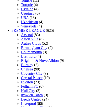
Tunisie
(11)
Turquie
(4)
Ukraine
(4)
Uruguay
(6)
USA
(13)
Uzbekistan
(4)
Venezuela
(4)
PREMIER LEAGUE
(625)
Arsenal
(83)
Aston Villa
(8)
Autres Clubs
(52)
Birmingham City
(2)
Bournemouth
(3)
Brentford
(4)
Brighton & Hove Albion
(9)
Burnley
(2)
Chelsea
(99)
Coventry City
(8)
Crystal Palace
(10)
Everton
(23)
Fulham FC
(6)
Hull City
(2)
Ipswich Town
(9)
Leeds United
(24)
Liverpool
(66)