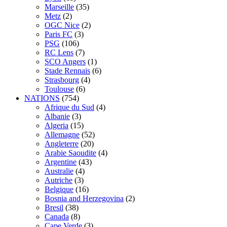
Marseille
(35)
Metz
(2)
OGC Nice
(2)
Paris FC
(3)
PSG
(106)
RC Lens
(7)
SCO Angers
(1)
Stade Rennais
(6)
Strasbourg
(4)
Toulouse
(6)
NATIONS
(754)
Afrique du Sud
(4)
Albanie
(3)
Algeria
(15)
Allemagne
(52)
Angleterre
(20)
Arabie Saoudite
(4)
Argentine
(43)
Australie
(4)
Autriche
(3)
Belgique
(16)
Bosnia and Herzegovina
(2)
Bresil
(38)
Canada
(8)
Cape Verde
(3)