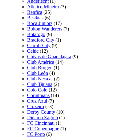
Anderlecht
(1)
Atletico Mineiro
(3)
Benfica
(25)
Besiktas
(6)
Boca Juniors
(17)
Bolton Wanderers
(7)
Botafogo
(9)
Bradford City
(1)
Cardiff City
(9)
Celtic
(12)
Chivas de Guadalajara
(9)
Club América
(14)
Club Brugge
(1)
Club León
(4)
Club Necaxa
(2)
Club Tijuana
(2)
Colo Colo
(12)
Corinthians
(14)
Cruz Azul
(7)
Cruzeiro
(13)
Derby County
(10)
Dinamo Zagreb
(1)
FC Cincinnati
(1)
FC Copenhague
(1)
FC Porto
(6)