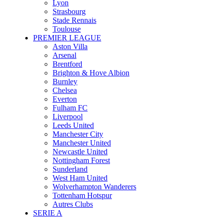
Lyon
Strasbourg
Stade Rennais
Toulouse
PREMIER LEAGUE
Aston Villa
Arsenal
Brentford
Brighton & Hove Albion
Burnley
Chelsea
Everton
Fulham FC
Liverpool
Leeds United
Manchester City
Manchester United
Newcastle United
Nottingham Forest
Sunderland
West Ham United
Wolverhampton Wanderers
Tottenham Hotspur
Autres Clubs
SERIE A