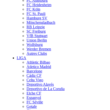
FC Augsburg
FC Heidenheim
FC Köln
FC St. Pauli
Hamburg SV
Mönchengladbach
RB Leipzig
SC Freiburg
VfB Stuttgart
Union Berlin
Wolfsburg
Werder Bremen
Autres Clubs
LIGA
Athletic Bilbao
Atletico Madrid
Barcelone
Cádiz CF
Celta Vigo
Deportivo Alavés
Deportivo de La Coruña
Elche CF
Espanyol
FC Séville
Getafe