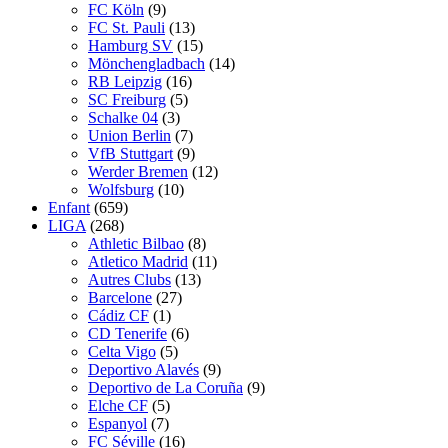
FC Köln
(9)
FC St. Pauli
(13)
Hamburg SV
(15)
Mönchengladbach
(14)
RB Leipzig
(16)
SC Freiburg
(5)
Schalke 04
(3)
Union Berlin
(7)
VfB Stuttgart
(9)
Werder Bremen
(12)
Wolfsburg
(10)
Enfant
(659)
LIGA
(268)
Athletic Bilbao
(8)
Atletico Madrid
(11)
Autres Clubs
(13)
Barcelone
(27)
Cádiz CF
(1)
CD Tenerife
(6)
Celta Vigo
(5)
Deportivo Alavés
(9)
Deportivo de La Coruña
(9)
Elche CF
(5)
Espanyol
(7)
FC Séville
(16)