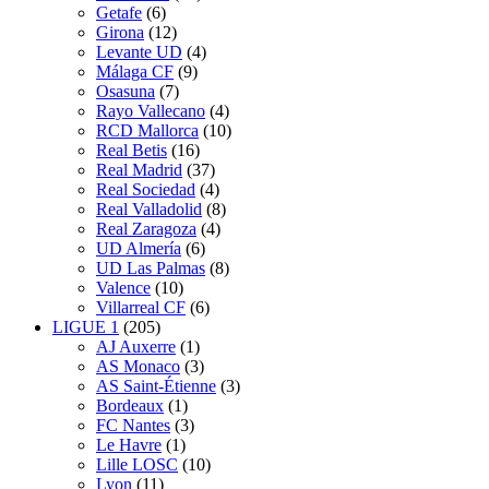
Getafe
(6)
Girona
(12)
Levante UD
(4)
Málaga CF
(9)
Osasuna
(7)
Rayo Vallecano
(4)
RCD Mallorca
(10)
Real Betis
(16)
Real Madrid
(37)
Real Sociedad
(4)
Real Valladolid
(8)
Real Zaragoza
(4)
UD Almería
(6)
UD Las Palmas
(8)
Valence
(10)
Villarreal CF
(6)
LIGUE 1
(205)
AJ Auxerre
(1)
AS Monaco
(3)
AS Saint-Étienne
(3)
Bordeaux
(1)
FC Nantes
(3)
Le Havre
(1)
Lille LOSC
(10)
Lyon
(11)