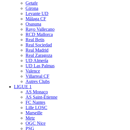
Getafe
Girona
Levante UD
Málaga CF
Osasuna
Rayo Vallecano
RCD Mallorca
Real Betis
Real Sociedad
Real Madrid
Real Zaragoza
UD Almería
UD Las Palmas
Valence
Villarreal CF
Autres Clubs
LIGUE 1
AS Monaco
AS Saint-Étienne
FC Nantes
Lille LOSC
Marseille
Metz
OGC Nice
PSG