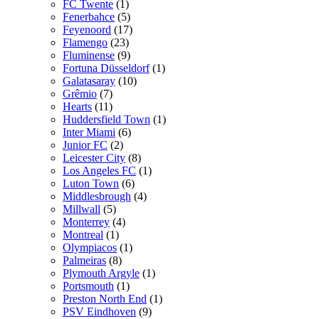
FC Twente
(1)
Fenerbahce
(5)
Feyenoord
(17)
Flamengo
(23)
Fluminense
(9)
Fortuna Düsseldorf
(1)
Galatasaray
(10)
Grêmio
(7)
Hearts
(11)
Huddersfield Town
(1)
Inter Miami
(6)
Junior FC
(2)
Leicester City
(8)
Los Angeles FC
(1)
Luton Town
(6)
Middlesbrough
(4)
Millwall
(5)
Monterrey
(4)
Montreal
(1)
Olympiacos
(1)
Palmeiras
(8)
Plymouth Argyle
(1)
Portsmouth
(1)
Preston North End
(1)
PSV Eindhoven
(9)