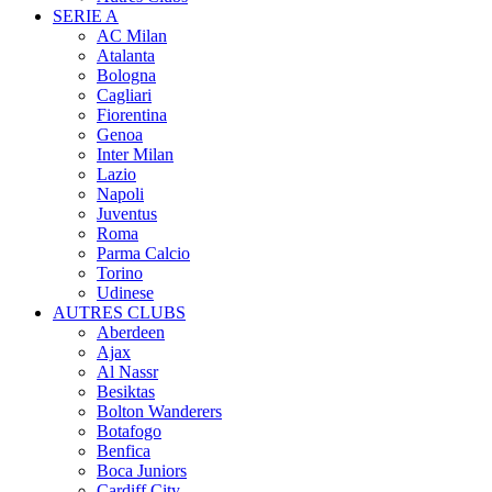
SERIE A
AC Milan
Atalanta
Bologna
Cagliari
Fiorentina
Genoa
Inter Milan
Lazio
Napoli
Juventus
Roma
Parma Calcio
Torino
Udinese
AUTRES CLUBS
Aberdeen
Ajax
Al Nassr
Besiktas
Bolton Wanderers
Botafogo
Benfica
Boca Juniors
Cardiff City