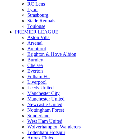
RC Lens
Lyon
Strasbourg
Stade Rennais
Toulouse
PREMIER LEAGUE
Aston Villa
Arsenal
Brentford
Brighton & Hove Albion
Burnley
Chelsea
Everton
Fulham FC
Liverpool
Leeds United
Manchester City
Manchester United
Newcastle United
Nottingham Forest
Sunderland
West Ham United
Wolverhampton Wanderers
Tottenham Hotspur
Autres Clubs