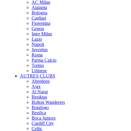
AC Milan
Atalanta
Bologna
Cagliari
Fiorentina
Genoa
Inter Milan
Lazio
Napoli
Juventus
Roma
Parma Calcio
Torino
Udinese
AUTRES CLUBS
Aberdeen
Ajax
Al Nassr
Besiktas
Bolton Wanderers
Botafogo
Benfica
Boca Juniors
Cardiff City
Celtic