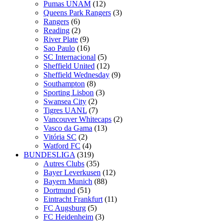
Pumas UNAM
(12)
Queens Park Rangers
(3)
Rangers
(6)
Reading
(2)
River Plate
(9)
Sao Paulo
(16)
SC Internacional
(5)
Sheffield United
(12)
Sheffield Wednesday
(9)
Southampton
(8)
Sporting Lisbon
(3)
Swansea City
(2)
Tigres UANL
(7)
Vancouver Whitecaps
(2)
Vasco da Gama
(13)
Vitória SC
(2)
Watford FC
(4)
BUNDESLIGA
(319)
Autres Clubs
(35)
Bayer Leverkusen
(12)
Bayern Munich
(88)
Dortmund
(51)
Eintracht Frankfurt
(11)
FC Augsburg
(5)
FC Heidenheim
(3)