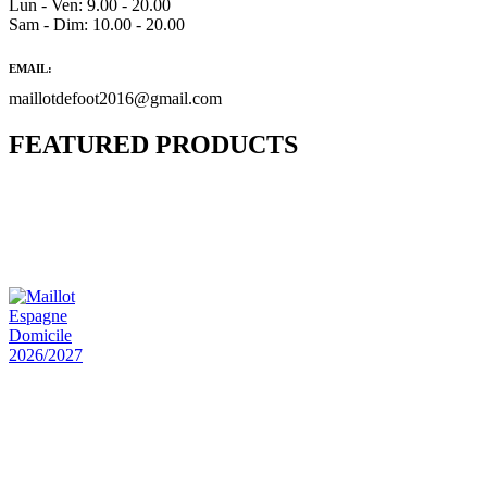
Lun - Ven: 9.00 - 20.00
Sam - Dim: 10.00 - 20.00
EMAIL:
maillotdefoot2016@gmail.com
FEATURED PRODUCTS
Maillot Bresil Domicile 2026/2027
€
48.00
Le prix initial était : €48.00.
€
25.90
Le prix
actuel est : €25.90.
Maillot Espagne Domicile 2026/2027
€
48.00
Le prix initial était : €48.00.
€
25.90
Le prix
actuel est : €25.90.