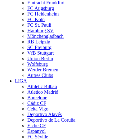
Eintracht Frankfurt
FC Augsburg
FC Heidenheim
FC Köln
FC St. Pauli
Hamburg SV
Mönchengladbach
RB Leipzig
SC Freiburg
VfB Stuttgart
Union Berlin
Wolfsburg
Werder Bremen
Autres Clubs
LIGA
Athletic Bilbao
Atletico Madrid
Barcelone
Cádiz CF
Celta Vigo
Deportivo Alavés
Deportivo de La Coruña
Elche CF
Espanyol
FC Séville