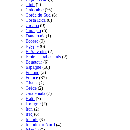
Chili
(5)
Colombie
(36)
Corée du Sud
(6)
Costa Rica
(8)
Croatia
(9)
Curaçao
(5)
Danemark
(1)
Ecosse
(9)
Egypte
(6)
El Salvador
(2)
Émirats arabes unis
(2)
Equateur
(6)
Espagne
(58)
Finland
(2)
France
(37)
Ghana
(2)
Gréce
(2)
Guatemala
(7)
Haiti
(3)
Hongrie
(7)
Iran
(2)
Iraq
(6)
Irlande
(9)
Irlande du Nord
(4)
Islande
(2)