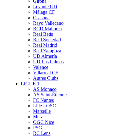
Girona
Levante UD
Málaga CF
Osasuna
Rayo Vallecano
RCD Mallorca
Real Betis
Real Sociedad
Real Madrid
Real Zaragoza
UD Almería
UD Las Palmas
Valence
Villarreal CF
Autres Clubs
LIGUE 1
AS Monaco
AS Saint-Étienne
FC Nantes
Lille LOSC
Marseille
Metz
OGC Nice
PSG
RC Lens