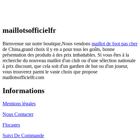
Maillot France Domicile 2026/2027
€
48.00
Le prix initial était : €48.00.
€
25.90
Le prix
actuel est : €25.90.
maillotsofficielfr
Bienvenue sur notre boutique,Nous vendons
maillot de foot pas cher
de China,grand choix il y en a pour tous les goûts, bonne
présentation des produits à des prix imbattables. Si vous êtes à la
recherche du nouveau maillot d'un club ou d'une sélection nationale
à prix discount, que cela soit d'un gardien de but ou d'un joueur,
vous trouverez parmi le vaste choix que propose
maillotsofficielfr.com
Informations
Mentions légales
Nous Contacter
Flocages
Suivi De Commande