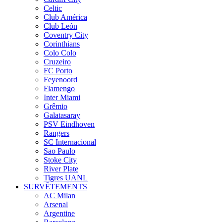
Celtic
Club América
Club León
Coventry City
Corinthians
Colo Colo
Cruzeiro
FC Porto
Feyenoord
Flamengo
Inter Miami
Grêmio
Galatasaray
PSV Eindhoven
Rangers
SC Internacional
Sao Paulo
Stoke City
River Plate
Tigres UANL
SURVÊTEMENTS
AC Milan
Arsenal
Argentine