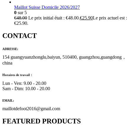
Maillot Suisse Domicile 2026/2027
0
sur 5
€
48.00
Le prix initial était : €48.00.
€
25.90
Le prix actuel est :
€25.90.
CONTACT
ADRESSE:
154 guangyuanzhonglu,baiyun, 510400, guangzhou,guangdong，
china
Horaires de travail：
Lun - Ven: 9.00 - 20.00
Sam - Dim: 10.00 - 20.00
EMAIL:
maillotdefoot2016@gmail.com
FEATURED PRODUCTS