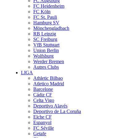
FC Augsburg
FC Heidenheim
FC Köln
FC St. Pauli
Hamburg SV
Mönchengladbach
RB Leipzig
SC Freiburg
VfB Stuttgart
Union Berlin
Wolfsburg
Werder Bremen
Autres Clubs
LIGA
Athletic Bilbao
Atletico Madrid
Barcelone
Cádiz CF
Celta Vigo
Deportivo Alavés
Deportivo de La Coruña
Elche CF
Espanyol
FC Séville
Getafe