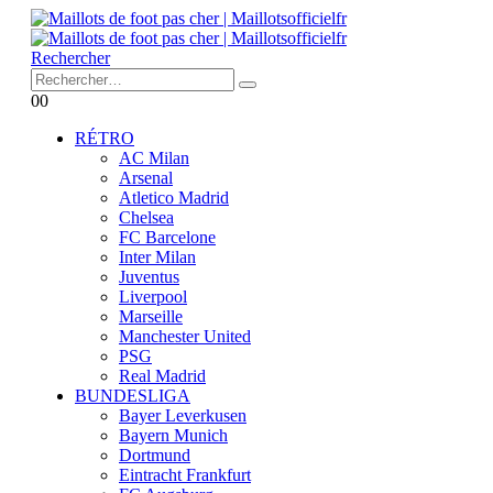
Rechercher
0
0
RÉTRO
AC Milan
Arsenal
Atletico Madrid
Chelsea
FC Barcelone
Inter Milan
Juventus
Liverpool
Marseille
Manchester United
PSG
Real Madrid
BUNDESLIGA
Bayer Leverkusen
Bayern Munich
Dortmund
Eintracht Frankfurt