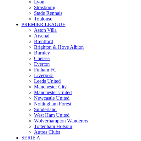
Lyon
Strasbourg
Stade Rennais
Toulouse
PREMIER LEAGUE
Aston Villa
Arsenal
Brentford
Brighton & Hove Albion
Burnley
Chelsea
Everton
Fulham FC
Liverpool
Leeds United
Manchester City
Manchester United
Newcastle United
Nottingham Forest
Sunderland
West Ham United
Wolverhampton Wanderers
Tottenham Hotspur
Autres Clubs
SERIE A