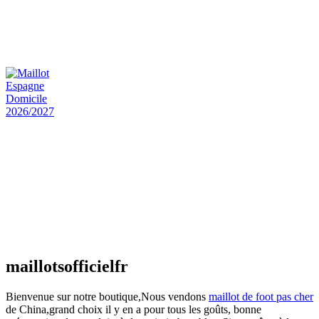
Maillot Bresil Domicile 2026/2027
€
48.00
Le prix initial était : €48.00.
€
25.90
Le prix
actuel est : €25.90.
Maillot Espagne Domicile 2026/2027
€
48.00
Le prix initial était : €48.00.
€
25.90
Le prix
actuel est : €25.90.
Maillot France Domicile 2026/2027
€
48.00
Le prix initial était : €48.00.
€
25.90
Le prix
actuel est : €25.90.
maillotsofficielfr
Bienvenue sur notre boutique,Nous vendons
maillot de foot pas cher
de China,grand choix il y en a pour tous les goûts, bonne