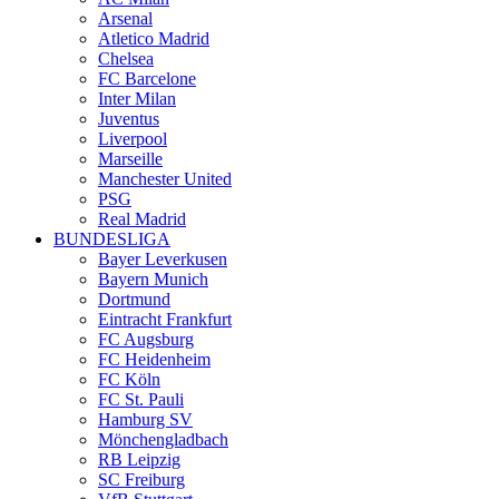
Arsenal
Atletico Madrid
Chelsea
FC Barcelone
Inter Milan
Juventus
Liverpool
Marseille
Manchester United
PSG
Real Madrid
BUNDESLIGA
Bayer Leverkusen
Bayern Munich
Dortmund
Eintracht Frankfurt
FC Augsburg
FC Heidenheim
FC Köln
FC St. Pauli
Hamburg SV
Mönchengladbach
RB Leipzig
SC Freiburg