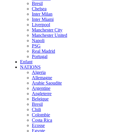
Bresil
Chelsea
Inter Milan
Inter Miami
Liverpool
Manchester City
Manchester United
Napoli
PSG
Real Madrid
Portugal
Enfant
NATIONS
Algeria
Allemagne
Arabie Saoudite
Argentine
Angleterre
Belgique
Bresil
Chili
Colombie
Costa Rica
Ecosse
Egypte