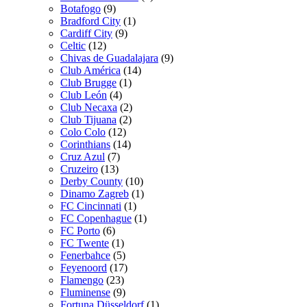
Botafogo
(9)
Bradford City
(1)
Cardiff City
(9)
Celtic
(12)
Chivas de Guadalajara
(9)
Club América
(14)
Club Brugge
(1)
Club León
(4)
Club Necaxa
(2)
Club Tijuana
(2)
Colo Colo
(12)
Corinthians
(14)
Cruz Azul
(7)
Cruzeiro
(13)
Derby County
(10)
Dinamo Zagreb
(1)
FC Cincinnati
(1)
FC Copenhague
(1)
FC Porto
(6)
FC Twente
(1)
Fenerbahce
(5)
Feyenoord
(17)
Flamengo
(23)
Fluminense
(9)
Fortuna Düsseldorf
(1)