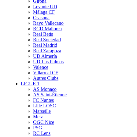
Girona
Levante UD
Málaga CF
Osasuna
Rayo Vallecano
RCD Mallorca
Real Betis
Real Sociedad
Real Madrid
Real Zaragoza
UD Almería
UD Las Palmas
Valence
Villarreal CF
Autres Clubs
LIGUE 1
AS Monaco
AS Saint-Étienne
FC Nantes
Lille LOSC
Marseille
Metz
OGC Nice
PSG
RC Lens