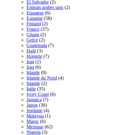
El Salvador
(2)
Émirats arabes unis
(2)
Equateur
(6)
Espagne
(58)
Finland
(2)
France
(37)
Ghana
(2)
Gréce
(2)
Guatemala
(7)
Haiti
(3)
Hongrie
(7)
Iran
(2)
Iraq
(6)
Irlande
(9)
Irlande du Nord
(4)
Islande
(2)
Italie
(35)
Ivory Coast
(6)
Jamaica
(7)
Japon
(30)
Jordanie
(4)
Malaysia
(1)
Maroc
(6)
Mexique
(62)
Nigeria
(3)