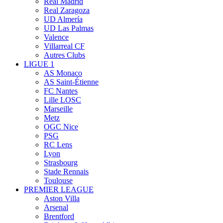
Real Madrid
Real Zaragoza
UD Almería
UD Las Palmas
Valence
Villarreal CF
Autres Clubs
LIGUE 1
AS Monaco
AS Saint-Étienne
FC Nantes
Lille LOSC
Marseille
Metz
OGC Nice
PSG
RC Lens
Lyon
Strasbourg
Stade Rennais
Toulouse
PREMIER LEAGUE
Aston Villa
Arsenal
Brentford