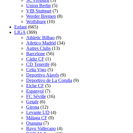
SC Freiburg
(5)
Union Berlin
(5)
VfB Stuttgart
(7)
Werder Bremen
(8)
Wolfsburg
(10)
Enfant
(665)
LIGA
(369)
Athletic Bilbao
(9)
Atletico Madrid
(34)
Autres Clubs
(13)
Barcelone
(56)
Cádiz CF
(1)
CD Tenerife
(6)
Celta Vigo
(5)
Deportivo Alavés
(9)
Deportivo de La Coruña
(9)
Elche CF
(5)
Espanyol
(7)
FC Séville
(16)
Getafe
(6)
Girona
(12)
Levante UD
(4)
Málaga CF
(9)
Osasuna
(7)
Rayo Vallecano
(4)