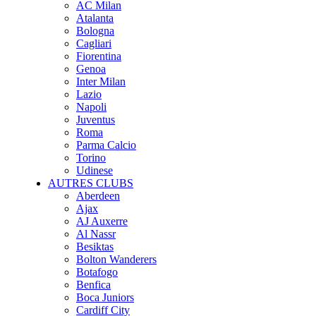
AC Milan
Atalanta
Bologna
Cagliari
Fiorentina
Genoa
Inter Milan
Lazio
Napoli
Juventus
Roma
Parma Calcio
Torino
Udinese
AUTRES CLUBS
Aberdeen
Ajax
AJ Auxerre
Al Nassr
Besiktas
Bolton Wanderers
Botafogo
Benfica
Boca Juniors
Cardiff City