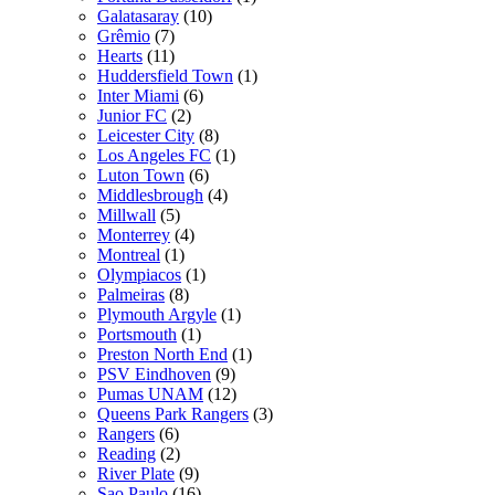
Galatasaray
(10)
Grêmio
(7)
Hearts
(11)
Huddersfield Town
(1)
Inter Miami
(6)
Junior FC
(2)
Leicester City
(8)
Los Angeles FC
(1)
Luton Town
(6)
Middlesbrough
(4)
Millwall
(5)
Monterrey
(4)
Montreal
(1)
Olympiacos
(1)
Palmeiras
(8)
Plymouth Argyle
(1)
Portsmouth
(1)
Preston North End
(1)
PSV Eindhoven
(9)
Pumas UNAM
(12)
Queens Park Rangers
(3)
Rangers
(6)
Reading
(2)
River Plate
(9)
Sao Paulo
(16)