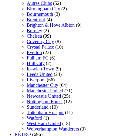
Autres Clubs
(52)
Birmingham City
(2)
Bournemouth
(3)
Brentford
(4)
Brighton & Hove Albion
(9)
Burnley
(2)
Chelsea
(99)
Coventry City
(8)
Crystal Palace
(10)
Everton
(23)
Fulham FC
(6)
Hull City
(2)
Ipswich Town
(9)
Leeds United
(24)
Liverpool
(66)
Manchester City
(64)
Manchester United
(71)
Newcastle United
(25)
Nottingham Forest
(12)
Sunderland
(10)
Tottenham Hotspur
(11)
Watford
(1)
West Ham United
(18)
Wolverhampton Wanderers
(3)
RÉTRO
(696)