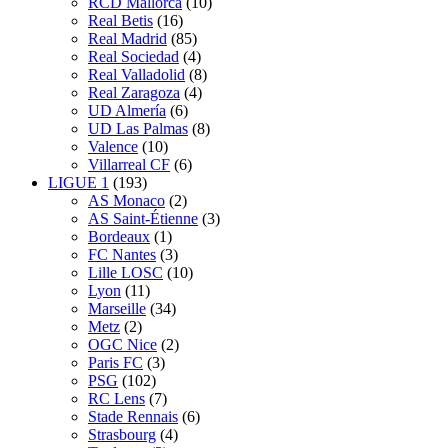
RCD Mallorca
(10)
Real Betis
(16)
Real Madrid
(85)
Real Sociedad
(4)
Real Valladolid
(8)
Real Zaragoza
(4)
UD Almería
(6)
UD Las Palmas
(8)
Valence
(10)
Villarreal CF
(6)
LIGUE 1
(193)
AS Monaco
(2)
AS Saint-Étienne
(3)
Bordeaux
(1)
FC Nantes
(3)
Lille LOSC
(10)
Lyon
(11)
Marseille
(34)
Metz
(2)
OGC Nice
(2)
Paris FC
(3)
PSG
(102)
RC Lens
(7)
Stade Rennais
(6)
Strasbourg
(4)