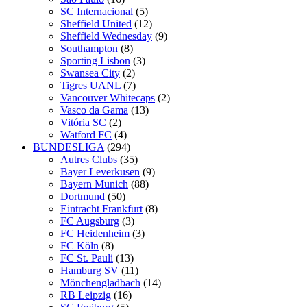
SC Internacional
(5)
Sheffield United
(12)
Sheffield Wednesday
(9)
Southampton
(8)
Sporting Lisbon
(3)
Swansea City
(2)
Tigres UANL
(7)
Vancouver Whitecaps
(2)
Vasco da Gama
(13)
Vitória SC
(2)
Watford FC
(4)
BUNDESLIGA
(294)
Autres Clubs
(35)
Bayer Leverkusen
(9)
Bayern Munich
(88)
Dortmund
(50)
Eintracht Frankfurt
(8)
FC Augsburg
(3)
FC Heidenheim
(3)
FC Köln
(8)
FC St. Pauli
(13)
Hamburg SV
(11)
Mönchengladbach
(14)
RB Leipzig
(16)