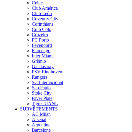
Celtic
Club América
Club León
Coventry City
Corinthians
Colo Colo
Cruzeiro
FC Porto
Feyenoord
Flamengo
Inter Miami
Grêmio
Galatasaray
PSV Eindhoven
Rangers
SC Internacional
Sao Paulo
Stoke City
River Plate
Tigres UANL
SURVÊTEMENTS
AC Milan
Arsenal
Argentine
Barcelone