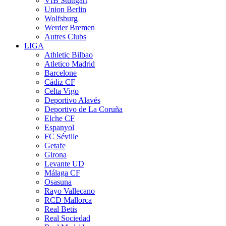
VfB Stuttgart
Union Berlin
Wolfsburg
Werder Bremen
Autres Clubs
LIGA
Athletic Bilbao
Atletico Madrid
Barcelone
Cádiz CF
Celta Vigo
Deportivo Alavés
Deportivo de La Coruña
Elche CF
Espanyol
FC Séville
Getafe
Girona
Levante UD
Málaga CF
Osasuna
Rayo Vallecano
RCD Mallorca
Real Betis
Real Sociedad