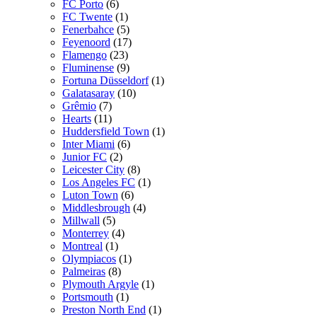
FC Porto
(6)
FC Twente
(1)
Fenerbahce
(5)
Feyenoord
(17)
Flamengo
(23)
Fluminense
(9)
Fortuna Düsseldorf
(1)
Galatasaray
(10)
Grêmio
(7)
Hearts
(11)
Huddersfield Town
(1)
Inter Miami
(6)
Junior FC
(2)
Leicester City
(8)
Los Angeles FC
(1)
Luton Town
(6)
Middlesbrough
(4)
Millwall
(5)
Monterrey
(4)
Montreal
(1)
Olympiacos
(1)
Palmeiras
(8)
Plymouth Argyle
(1)
Portsmouth
(1)
Preston North End
(1)