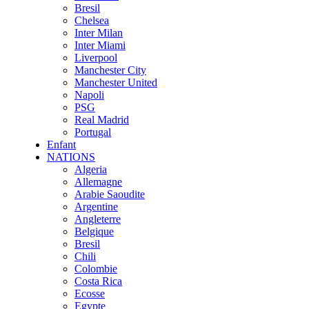
Bresil
Chelsea
Inter Milan
Inter Miami
Liverpool
Manchester City
Manchester United
Napoli
PSG
Real Madrid
Portugal
Enfant
NATIONS
Algeria
Allemagne
Arabie Saoudite
Argentine
Angleterre
Belgique
Bresil
Chili
Colombie
Costa Rica
Ecosse
Egypte