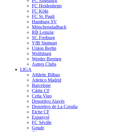
FC Augsburg
FC Heidenheim
FC Köln
FC St. Pauli
Hamburg SV
Mönchengladbach
RB Leipzig
SC Freiburg
VfB Stuttgart
Union Berlin
Wolfsburg
Werder Bremen
Autres Clubs
LIGA
Athletic Bilbao
Atletico Madrid
Barcelone
Cádiz CF
Celta Vigo
Deportivo Alavés
Deportivo de La Coruña
Elche CF
Espanyol
FC Séville
Getafe