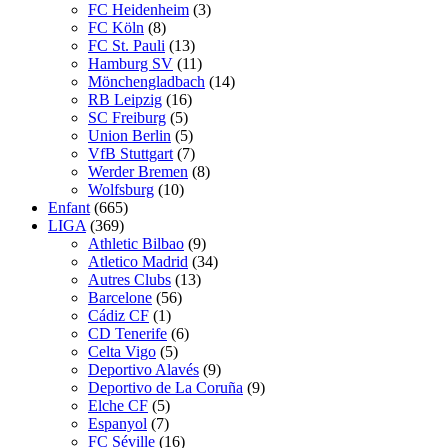
FC Heidenheim
(3)
FC Köln
(8)
FC St. Pauli
(13)
Hamburg SV
(11)
Mönchengladbach
(14)
RB Leipzig
(16)
SC Freiburg
(5)
Union Berlin
(5)
VfB Stuttgart
(7)
Werder Bremen
(8)
Wolfsburg
(10)
Enfant
(665)
LIGA
(369)
Athletic Bilbao
(9)
Atletico Madrid
(34)
Autres Clubs
(13)
Barcelone
(56)
Cádiz CF
(1)
CD Tenerife
(6)
Celta Vigo
(5)
Deportivo Alavés
(9)
Deportivo de La Coruña
(9)
Elche CF
(5)
Espanyol
(7)
FC Séville
(16)