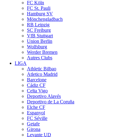
FC Köln
FC St. Pauli
Hamburg SV
Mönchengladbach
RB Leipzig
SC Freiburg
VfB Stuttgart
Union Berlin
Wolfsburg
Werder Bremen
Autres Clubs
LIGA
Athletic Bilbao
Atletico Madrid
Barcelone
Cádiz CF
Celta Vigo
Deportivo Alavés
Deportivo de La Coruña
Elche CF
Espanyol
FC Séville
Getafe
Girona
Levante UD