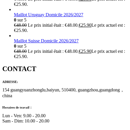
€25.90.
Maillot Uruguay Domicile 2026/2027
0
sur 5
€
48.00
Le prix initial était : €48.00.
€
25.90
Le prix actuel est :
€25.90.
Maillot Suisse Domicile 2026/2027
0
sur 5
€
48.00
Le prix initial était : €48.00.
€
25.90
Le prix actuel est :
€25.90.
CONTACT
ADRESSE:
154 guangyuanzhonglu,baiyun, 510400, guangzhou,guangdong，
china
Horaires de travail：
Lun - Ven: 9.00 - 20.00
Sam - Dim: 10.00 - 20.00