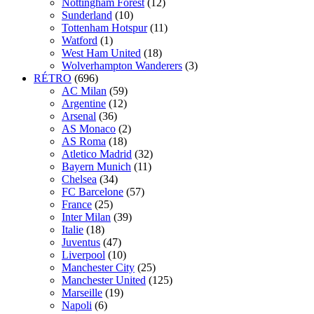
Nottingham Forest
(12)
Sunderland
(10)
Tottenham Hotspur
(11)
Watford
(1)
West Ham United
(18)
Wolverhampton Wanderers
(3)
RÉTRO
(696)
AC Milan
(59)
Argentine
(12)
Arsenal
(36)
AS Monaco
(2)
AS Roma
(18)
Atletico Madrid
(32)
Bayern Munich
(11)
Chelsea
(34)
FC Barcelone
(57)
France
(25)
Inter Milan
(39)
Italie
(18)
Juventus
(47)
Liverpool
(10)
Manchester City
(25)
Manchester United
(125)
Marseille
(19)
Napoli
(6)