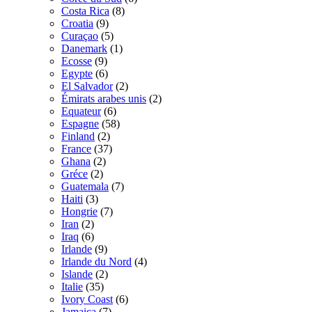
Costa Rica
(8)
Croatia
(9)
Curaçao
(5)
Danemark
(1)
Ecosse
(9)
Egypte
(6)
El Salvador
(2)
Émirats arabes unis
(2)
Equateur
(6)
Espagne
(58)
Finland
(2)
France
(37)
Ghana
(2)
Gréce
(2)
Guatemala
(7)
Haiti
(3)
Hongrie
(7)
Iran
(2)
Iraq
(6)
Irlande
(9)
Irlande du Nord
(4)
Islande
(2)
Italie
(35)
Ivory Coast
(6)
Jamaica
(7)