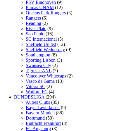
PSV Eindhoven
(9)
Pumas UNAM
(12)
Queens Park Rangers
(3)
Rangers
(6)
Reading
(2)
River Plate
(9)
Sao Paulo
(16)
SC Internacional
(5)
Sheffield United
(12)
Sheffield Wednesday
(9)
Southampton
(8)
Sporting Lisbon
(3)
Swansea City
(2)
Tigres UANL
(7)
Vancouver Whitecaps
(2)
Vasco da Gama
(13)
Vitória SC
(2)
Watford FC
(4)
BUNDESLIGA
(294)
Autres Clubs
(35)
Bayer Leverkusen
(9)
Bayern Munich
(88)
Dortmund
(50)
Eintracht Frankfurt
(8)
FC Augsburg
(3)