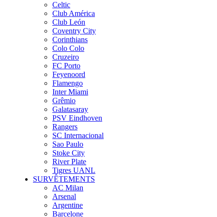
Celtic
Club América
Club León
Coventry City
Corinthians
Colo Colo
Cruzeiro
FC Porto
Feyenoord
Flamengo
Inter Miami
Grêmio
Galatasaray
PSV Eindhoven
Rangers
SC Internacional
Sao Paulo
Stoke City
River Plate
Tigres UANL
SURVÊTEMENTS
AC Milan
Arsenal
Argentine
Barcelone