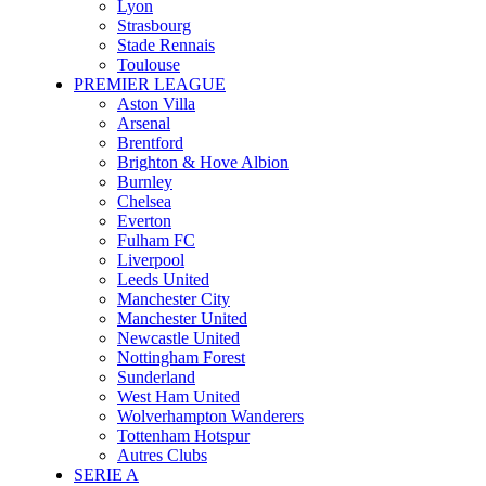
Lyon
Strasbourg
Stade Rennais
Toulouse
PREMIER LEAGUE
Aston Villa
Arsenal
Brentford
Brighton & Hove Albion
Burnley
Chelsea
Everton
Fulham FC
Liverpool
Leeds United
Manchester City
Manchester United
Newcastle United
Nottingham Forest
Sunderland
West Ham United
Wolverhampton Wanderers
Tottenham Hotspur
Autres Clubs
SERIE A