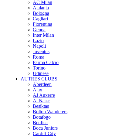
AC Milan
Atalanta
Bologna
Cagliari
Fiorentina
Genoa
Inter Milan
Lazio
Napoli
Juventus
Roma
Parma Calcio
Torino
Udinese
AUTRES CLUBS
Aberdeen
Ajax
AJ Auxerre
Al Nassr
Besiktas
Bolton Wanderers
Botafogo
Benfica
Boca Juniors
Cardiff City