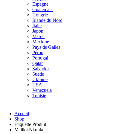
Espagne
Guatemala
Hongrie
Irlande du Nord
Italie
Japon
Maroc
Mexique
Pays de Galles
Pérou
Portugal
Qatar
Salvador
Suede
Ukraine
USA
Venezuela
Tunisie
Accueil
Shop
Étiquette Produit -
Maillot Nkunku