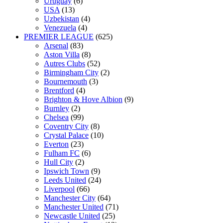
Uruguay
(6)
USA
(13)
Uzbekistan
(4)
Venezuela
(4)
PREMIER LEAGUE
(625)
Arsenal
(83)
Aston Villa
(8)
Autres Clubs
(52)
Birmingham City
(2)
Bournemouth
(3)
Brentford
(4)
Brighton & Hove Albion
(9)
Burnley
(2)
Chelsea
(99)
Coventry City
(8)
Crystal Palace
(10)
Everton
(23)
Fulham FC
(6)
Hull City
(2)
Ipswich Town
(9)
Leeds United
(24)
Liverpool
(66)
Manchester City
(64)
Manchester United
(71)
Newcastle United
(25)