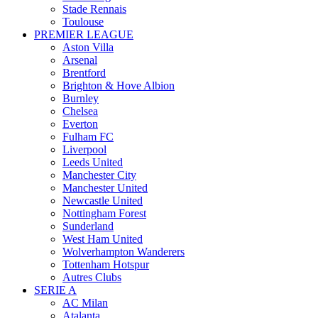
Stade Rennais
Toulouse
PREMIER LEAGUE
Aston Villa
Arsenal
Brentford
Brighton & Hove Albion
Burnley
Chelsea
Everton
Fulham FC
Liverpool
Leeds United
Manchester City
Manchester United
Newcastle United
Nottingham Forest
Sunderland
West Ham United
Wolverhampton Wanderers
Tottenham Hotspur
Autres Clubs
SERIE A
AC Milan
Atalanta