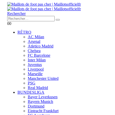
Rechercher
0
0
RÉTRO
AC Milan
Arsenal
Atletico Madrid
Chelsea
FC Barcelone
Inter Milan
Juventus
Liverpool
Marseille
Manchester United
PSG
Real Madrid
BUNDESLIGA
Bayer Leverkusen
Bayern Munich
Dortmund
Eintracht Frankfurt