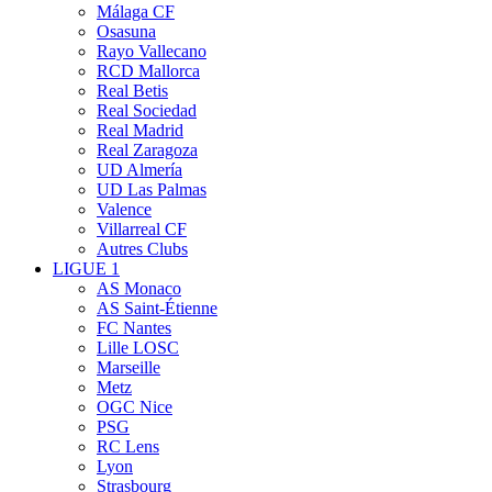
Málaga CF
Osasuna
Rayo Vallecano
RCD Mallorca
Real Betis
Real Sociedad
Real Madrid
Real Zaragoza
UD Almería
UD Las Palmas
Valence
Villarreal CF
Autres Clubs
LIGUE 1
AS Monaco
AS Saint-Étienne
FC Nantes
Lille LOSC
Marseille
Metz
OGC Nice
PSG
RC Lens
Lyon
Strasbourg