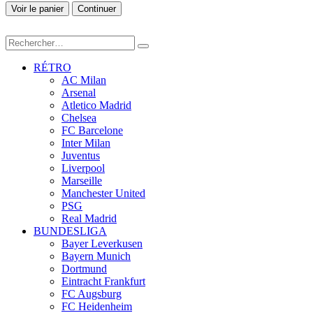
Voir le panier
Continuer
RÉTRO
AC Milan
Arsenal
Atletico Madrid
Chelsea
FC Barcelone
Inter Milan
Juventus
Liverpool
Marseille
Manchester United
PSG
Real Madrid
BUNDESLIGA
Bayer Leverkusen
Bayern Munich
Dortmund
Eintracht Frankfurt
FC Augsburg
FC Heidenheim