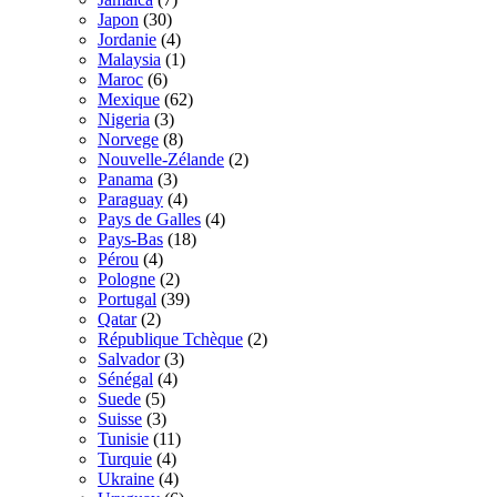
Japon
(30)
Jordanie
(4)
Malaysia
(1)
Maroc
(6)
Mexique
(62)
Nigeria
(3)
Norvege
(8)
Nouvelle-Zélande
(2)
Panama
(3)
Paraguay
(4)
Pays de Galles
(4)
Pays-Bas
(18)
Pérou
(4)
Pologne
(2)
Portugal
(39)
Qatar
(2)
République Tchèque
(2)
Salvador
(3)
Sénégal
(4)
Suede
(5)
Suisse
(3)
Tunisie
(11)
Turquie
(4)
Ukraine
(4)