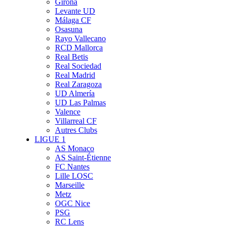
Girona
Levante UD
Málaga CF
Osasuna
Rayo Vallecano
RCD Mallorca
Real Betis
Real Sociedad
Real Madrid
Real Zaragoza
UD Almería
UD Las Palmas
Valence
Villarreal CF
Autres Clubs
LIGUE 1
AS Monaco
AS Saint-Étienne
FC Nantes
Lille LOSC
Marseille
Metz
OGC Nice
PSG
RC Lens