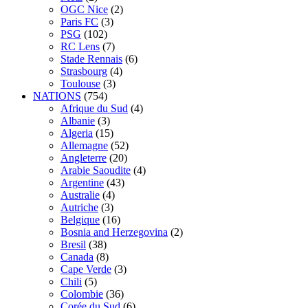
OGC Nice
(2)
Paris FC
(3)
PSG
(102)
RC Lens
(7)
Stade Rennais
(6)
Strasbourg
(4)
Toulouse
(3)
NATIONS
(754)
Afrique du Sud
(4)
Albanie
(3)
Algeria
(15)
Allemagne
(52)
Angleterre
(20)
Arabie Saoudite
(4)
Argentine
(43)
Australie
(4)
Autriche
(3)
Belgique
(16)
Bosnia and Herzegovina
(2)
Bresil
(38)
Canada
(8)
Cape Verde
(3)
Chili
(5)
Colombie
(36)
Corée du Sud
(6)