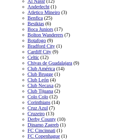
Al Nassr
(12)
Anderlecht
(1)
Atletico Mineiro
(3)
Benfica
(25)
Besiktas
(6)
Boca Juniors
(17)
Bolton Wanderers
(7)
Botafogo
(9)
Bradford City
(1)
Cardiff City
(9)
Celtic
(12)
Chivas de Guadalajara
(9)
Club América
(14)
Club Brugge
(1)
Club León
(4)
Club Necaxa
(2)
Club Tijuana
(2)
Colo Colo
(12)
Corinthians
(14)
Cruz Azul
(7)
Cruzeiro
(13)
Derby County
(10)
Dinamo Zagreb
(1)
FC Cincinnati
(1)
FC Copenhague
(1)