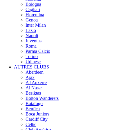
Bologna
Cagliari
Fiorentina
Genoa
Inter Milan
Lazio
Napoli
Juventus
Roma
Parma Calcio
Torino
Udinese
AUTRES CLUBS
Aberdeen
Ajax
AJ Auxerre
Al Nassr
Besiktas
Bolton Wanderers
Botafogo
Benfica
Boca Juniors
Cardiff City
Celtic
Club América