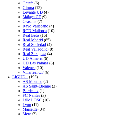
Getafe
(6)
Girona
(12)
Levante UD
(4)
Málaga CF
(9)
Osasuna
(7)
Rayo Vallecano
(4)
RCD Mallorca
(10)
Real Betis
(16)
Real Madrid
(85)
Real Sociedad
(4)
Real Valladolid
(8)
Real Zaragoza
(4)
UD Almería
(6)
UD Las Palmas
(8)
Valence
(10)
Villarreal CF
(6)
LIGUE 1
(193)
AS Monaco
(2)
AS Saint-Étienne
(3)
Bordeaux
(1)
FC Nantes
(3)
Lille LOSC
(10)
Lyon
(11)
Marseille
(34)
Metz
(2)