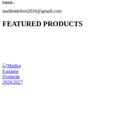
EMAIL:
maillotdefoot2016@gmail.com
FEATURED PRODUCTS
Maillot Bresil Domicile 2026/2027
€
48.00
Le prix initial était : €48.00.
€
25.90
Le prix
actuel est : €25.90.
Maillot Espagne Domicile 2026/2027
€
48.00
Le prix initial était : €48.00.
€
25.90
Le prix
actuel est : €25.90.
Maillot France Domicile 2026/2027
€
48.00
Le prix initial était : €48.00.
€
25.90
Le prix