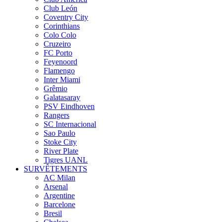
Club León
Coventry City
Corinthians
Colo Colo
Cruzeiro
FC Porto
Feyenoord
Flamengo
Inter Miami
Grêmio
Galatasaray
PSV Eindhoven
Rangers
SC Internacional
Sao Paulo
Stoke City
River Plate
Tigres UANL
SURVÊTEMENTS
AC Milan
Arsenal
Argentine
Barcelone
Bresil