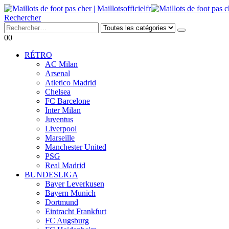
Rechercher
0
0
RÉTRO
AC Milan
Arsenal
Atletico Madrid
Chelsea
FC Barcelone
Inter Milan
Juventus
Liverpool
Marseille
Manchester United
PSG
Real Madrid
BUNDESLIGA
Bayer Leverkusen
Bayern Munich
Dortmund
Eintracht Frankfurt
FC Augsburg