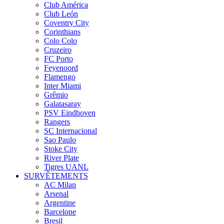
Club América
Club León
Coventry City
Corinthians
Colo Colo
Cruzeiro
FC Porto
Feyenoord
Flamengo
Inter Miami
Grêmio
Galatasaray
PSV Eindhoven
Rangers
SC Internacional
Sao Paulo
Stoke City
River Plate
Tigres UANL
SURVÊTEMENTS
AC Milan
Arsenal
Argentine
Barcelone
Bresil