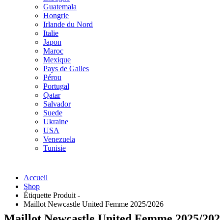
Guatemala
Hongrie
Irlande du Nord
Italie
Japon
Maroc
Mexique
Pays de Galles
Pérou
Portugal
Qatar
Salvador
Suede
Ukraine
USA
Venezuela
Tunisie
Accueil
Shop
Étiquette Produit -
Maillot Newcastle United Femme 2025/2026
Maillot Newcastle United Femme 2025/20