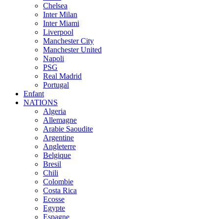
Chelsea
Inter Milan
Inter Miami
Liverpool
Manchester City
Manchester United
Napoli
PSG
Real Madrid
Portugal
Enfant
NATIONS
Algeria
Allemagne
Arabie Saoudite
Argentine
Angleterre
Belgique
Bresil
Chili
Colombie
Costa Rica
Ecosse
Egypte
Espagne