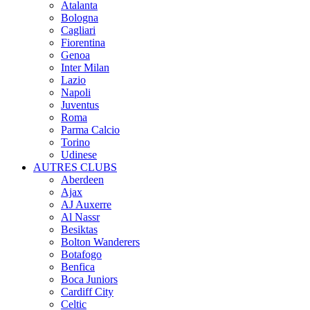
Atalanta
Bologna
Cagliari
Fiorentina
Genoa
Inter Milan
Lazio
Napoli
Juventus
Roma
Parma Calcio
Torino
Udinese
AUTRES CLUBS
Aberdeen
Ajax
AJ Auxerre
Al Nassr
Besiktas
Bolton Wanderers
Botafogo
Benfica
Boca Juniors
Cardiff City
Celtic