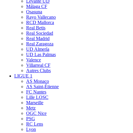
Levante UD
Málaga CF
Osasuna
Rayo Vallecano
RCD Mallorca
Real Betis
Real Sociedad
Real Madrid
Real Zaragoza
UD Almería
UD Las Palmas
Valence
Villarreal CF
Autres Clubs
LIGUE 1
AS Monaco
AS Saint-Étienne
FC Nantes
Lille LOSC
Marseille
Metz
OGC Nice
PSG
RC Lens
Lyon