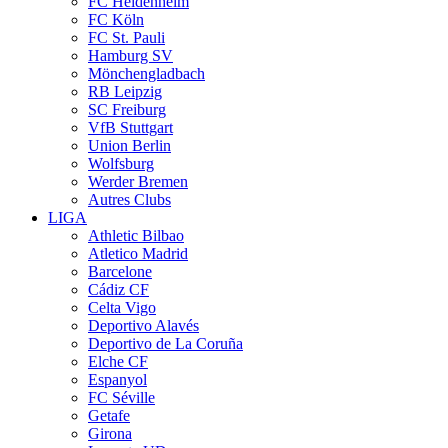
FC Heidenheim
FC Köln
FC St. Pauli
Hamburg SV
Mönchengladbach
RB Leipzig
SC Freiburg
VfB Stuttgart
Union Berlin
Wolfsburg
Werder Bremen
Autres Clubs
LIGA
Athletic Bilbao
Atletico Madrid
Barcelone
Cádiz CF
Celta Vigo
Deportivo Alavés
Deportivo de La Coruña
Elche CF
Espanyol
FC Séville
Getafe
Girona