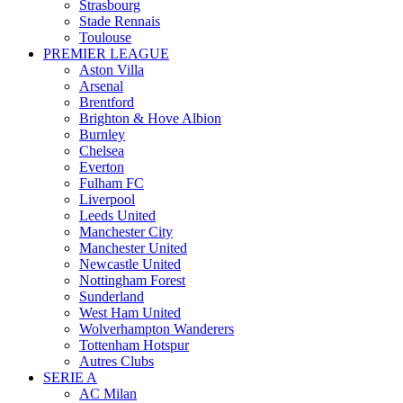
Strasbourg
Stade Rennais
Toulouse
PREMIER LEAGUE
Aston Villa
Arsenal
Brentford
Brighton & Hove Albion
Burnley
Chelsea
Everton
Fulham FC
Liverpool
Leeds United
Manchester City
Manchester United
Newcastle United
Nottingham Forest
Sunderland
West Ham United
Wolverhampton Wanderers
Tottenham Hotspur
Autres Clubs
SERIE A
AC Milan