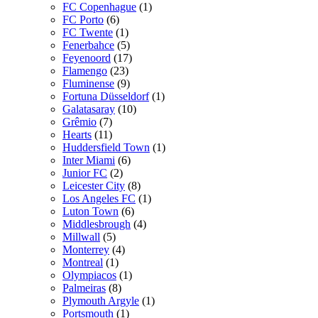
FC Copenhague
(1)
FC Porto
(6)
FC Twente
(1)
Fenerbahce
(5)
Feyenoord
(17)
Flamengo
(23)
Fluminense
(9)
Fortuna Düsseldorf
(1)
Galatasaray
(10)
Grêmio
(7)
Hearts
(11)
Huddersfield Town
(1)
Inter Miami
(6)
Junior FC
(2)
Leicester City
(8)
Los Angeles FC
(1)
Luton Town
(6)
Middlesbrough
(4)
Millwall
(5)
Monterrey
(4)
Montreal
(1)
Olympiacos
(1)
Palmeiras
(8)
Plymouth Argyle
(1)
Portsmouth
(1)