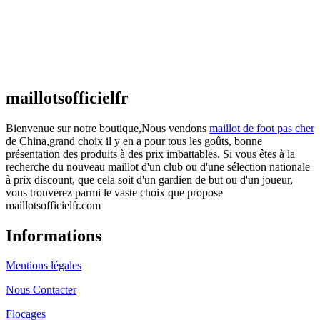
actuel est : €25.90.
Maillot France Domicile 2026/2027
€
48.00
Le prix initial était : €48.00.
€
25.90
Le prix
actuel est : €25.90.
maillotsofficielfr
Bienvenue sur notre boutique,Nous vendons
maillot de foot pas cher
de China,grand choix il y en a pour tous les goûts, bonne
présentation des produits à des prix imbattables. Si vous êtes à la
recherche du nouveau maillot d'un club ou d'une sélection nationale
à prix discount, que cela soit d'un gardien de but ou d'un joueur,
vous trouverez parmi le vaste choix que propose
maillotsofficielfr.com
Informations
Mentions légales
Nous Contacter
Flocages