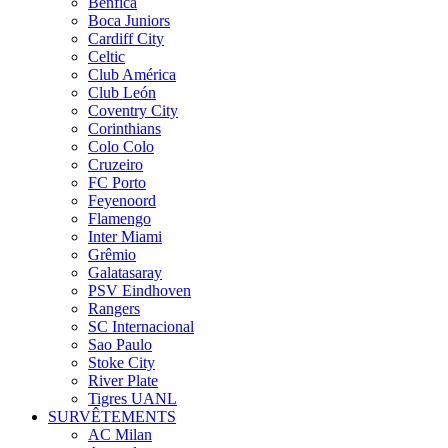
Benfica
Boca Juniors
Cardiff City
Celtic
Club América
Club León
Coventry City
Corinthians
Colo Colo
Cruzeiro
FC Porto
Feyenoord
Flamengo
Inter Miami
Grêmio
Galatasaray
PSV Eindhoven
Rangers
SC Internacional
Sao Paulo
Stoke City
River Plate
Tigres UANL
SURVÊTEMENTS
AC Milan