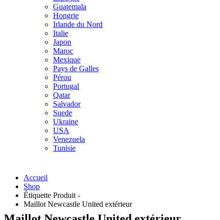
Guatemala
Hongrie
Irlande du Nord
Italie
Japon
Maroc
Mexique
Pays de Galles
Pérou
Portugal
Qatar
Salvador
Suede
Ukraine
USA
Venezuela
Tunisie
Accueil
Shop
Étiquette Produit -
Maillot Newcastle United extérieur
Maillot Newcastle United extérieur