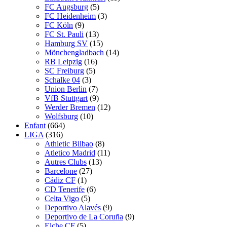
FC Augsburg
(5)
FC Heidenheim
(3)
FC Köln
(9)
FC St. Pauli
(13)
Hamburg SV
(15)
Mönchengladbach
(14)
RB Leipzig
(16)
SC Freiburg
(5)
Schalke 04
(3)
Union Berlin
(7)
VfB Stuttgart
(9)
Werder Bremen
(12)
Wolfsburg
(10)
Enfant
(664)
LIGA
(316)
Athletic Bilbao
(8)
Atletico Madrid
(11)
Autres Clubs
(13)
Barcelone
(27)
Cádiz CF
(1)
CD Tenerife
(6)
Celta Vigo
(5)
Deportivo Alavés
(9)
Deportivo de La Coruña
(9)
Elche CF
(5)