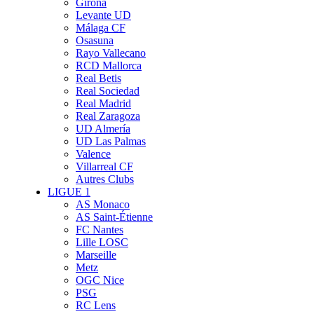
Girona
Levante UD
Málaga CF
Osasuna
Rayo Vallecano
RCD Mallorca
Real Betis
Real Sociedad
Real Madrid
Real Zaragoza
UD Almería
UD Las Palmas
Valence
Villarreal CF
Autres Clubs
LIGUE 1
AS Monaco
AS Saint-Étienne
FC Nantes
Lille LOSC
Marseille
Metz
OGC Nice
PSG
RC Lens