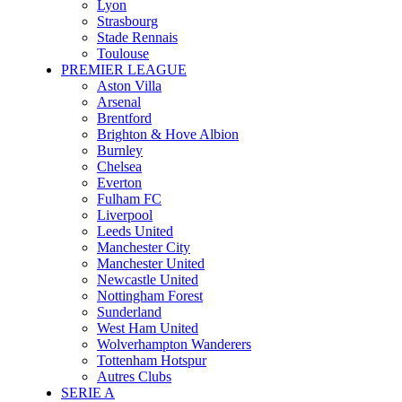
Lyon
Strasbourg
Stade Rennais
Toulouse
PREMIER LEAGUE
Aston Villa
Arsenal
Brentford
Brighton & Hove Albion
Burnley
Chelsea
Everton
Fulham FC
Liverpool
Leeds United
Manchester City
Manchester United
Newcastle United
Nottingham Forest
Sunderland
West Ham United
Wolverhampton Wanderers
Tottenham Hotspur
Autres Clubs
SERIE A