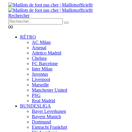
Rechercher
0
0
RÉTRO
AC Milan
Arsenal
Atletico Madrid
Chelsea
FC Barcelone
Inter Milan
Juventus
Liverpool
Marseille
Manchester United
PSG
Real Madrid
BUNDESLIGA
Bayer Leverkusen
Bayern Munich
Dortmund
Eintracht Frankfurt