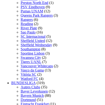
Preston North End
(1)
PSV Eindhoven
(9)
Pumas UNAM
(12)
Queens Park Rangers
(3)
Rangers
(6)
Reading
(2)
River Plate
(9)
Sao Paulo
(16)
SC Internacional
(5)
Sheffield United
(12)
Sheffield Wednesday
(9)
Southampton
(8)
Sporting Lisbon
(3)
Swansea City
(2)
Tigres UANL
(7)
Vancouver Whitecaps
(2)
Vasco da Gama
(13)
Vitória SC
(2)
Watford FC
(4)
BUNDESLIGA
(319)
Autres Clubs
(35)
Bayer Leverkusen
(12)
Bayern Munich
(88)
Dortmund
(51)
Eintracht Frankfurt
(11)