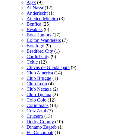
Ajax
(9)
Al Nassr
(12)
Anderlecht
(1)
Atletico Mineiro
(3)
Benfica
(25)
Besiktas
(6)
Boca Juniors
(17)
Bolton Wanderers
(7)
Botafogo
(9)
Bradford City
(1)
Cardiff City
(9)
Celtic
(12)
Chivas de Guadalajara
(9)
Club América
(14)
Club Brugge
(1)
Club León
(4)
Club Necaxa
(2)
Club Tijuana
(2)
Colo Colo
(12)
Corinthians
(14)
Cruz Azul
(7)
Cruzeiro
(13)
Derby County
(10)
Dinamo Zagreb
(1)
FC Cincinnati
(1)