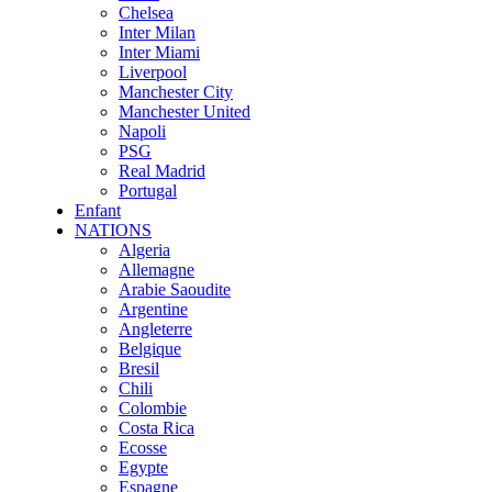
Chelsea
Inter Milan
Inter Miami
Liverpool
Manchester City
Manchester United
Napoli
PSG
Real Madrid
Portugal
Enfant
NATIONS
Algeria
Allemagne
Arabie Saoudite
Argentine
Angleterre
Belgique
Bresil
Chili
Colombie
Costa Rica
Ecosse
Egypte
Espagne