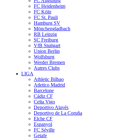
FC Augsburg
FC Heidenheim
FC Köln
FC St. Pauli
Hamburg SV
Mönchengladbach
RB Leipzig
SC Freiburg
VfB Stuttgart
Union Berlin
Wolfsburg
Werder Bremen
Autres Clubs
LIGA
Athletic Bilbao
Atletico Madrid
Barcelone
Cádiz CF
Celta Vigo
Deportivo Alavés
Deportivo de La Coruña
Elche CF
Espanyol
FC Séville
Getafe