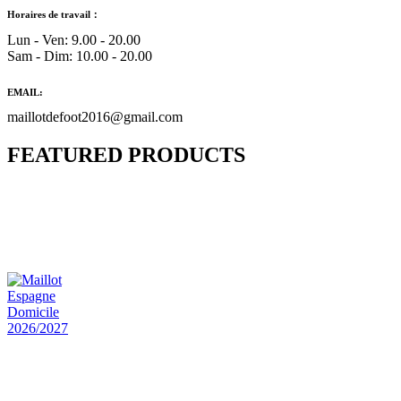
Horaires de travail：
Lun - Ven: 9.00 - 20.00
Sam - Dim: 10.00 - 20.00
EMAIL:
maillotdefoot2016@gmail.com
FEATURED PRODUCTS
Maillot Bresil Domicile 2026/2027
€
48.00
Le prix initial était : €48.00.
€
25.90
Le prix
actuel est : €25.90.
Maillot Espagne Domicile 2026/2027
€
48.00
Le prix initial était : €48.00.
€
25.90
Le prix