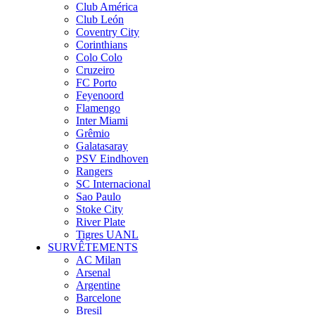
Club América
Club León
Coventry City
Corinthians
Colo Colo
Cruzeiro
FC Porto
Feyenoord
Flamengo
Inter Miami
Grêmio
Galatasaray
PSV Eindhoven
Rangers
SC Internacional
Sao Paulo
Stoke City
River Plate
Tigres UANL
SURVÊTEMENTS
AC Milan
Arsenal
Argentine
Barcelone
Bresil