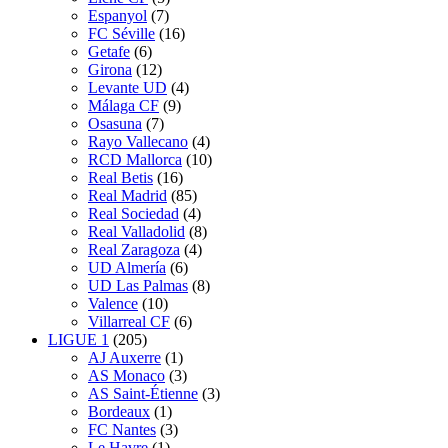
Espanyol
(7)
FC Séville
(16)
Getafe
(6)
Girona
(12)
Levante UD
(4)
Málaga CF
(9)
Osasuna
(7)
Rayo Vallecano
(4)
RCD Mallorca
(10)
Real Betis
(16)
Real Madrid
(85)
Real Sociedad
(4)
Real Valladolid
(8)
Real Zaragoza
(4)
UD Almería
(6)
UD Las Palmas
(8)
Valence
(10)
Villarreal CF
(6)
LIGUE 1
(205)
AJ Auxerre
(1)
AS Monaco
(3)
AS Saint-Étienne
(3)
Bordeaux
(1)
FC Nantes
(3)
Le Havre
(1)