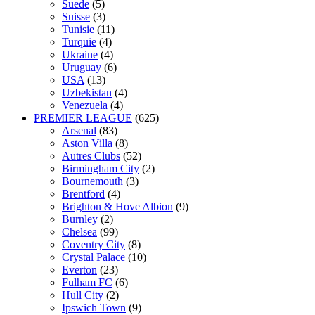
Suede
(5)
Suisse
(3)
Tunisie
(11)
Turquie
(4)
Ukraine
(4)
Uruguay
(6)
USA
(13)
Uzbekistan
(4)
Venezuela
(4)
PREMIER LEAGUE
(625)
Arsenal
(83)
Aston Villa
(8)
Autres Clubs
(52)
Birmingham City
(2)
Bournemouth
(3)
Brentford
(4)
Brighton & Hove Albion
(9)
Burnley
(2)
Chelsea
(99)
Coventry City
(8)
Crystal Palace
(10)
Everton
(23)
Fulham FC
(6)
Hull City
(2)
Ipswich Town
(9)