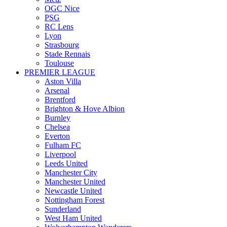
OGC Nice
PSG
RC Lens
Lyon
Strasbourg
Stade Rennais
Toulouse
PREMIER LEAGUE
Aston Villa
Arsenal
Brentford
Brighton & Hove Albion
Burnley
Chelsea
Everton
Fulham FC
Liverpool
Leeds United
Manchester City
Manchester United
Newcastle United
Nottingham Forest
Sunderland
West Ham United