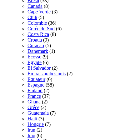
Bresil
(38)
Canada
(8)
Cape Verde
(3)
Chili
(5)
Colombie
(36)
Corée du Sud
(6)
Costa Rica
(8)
Croatia
(9)
Curaçao
(5)
Danemark
(1)
Ecosse
(9)
Egypte
(6)
El Salvador
(2)
Émirats arabes unis
(2)
Equateur
(6)
Espagne
(58)
Finland
(2)
France
(37)
Ghana
(2)
Gréce
(2)
Guatemala
(7)
Haiti
(3)
Hongrie
(7)
Iran
(2)
Iraq
(6)