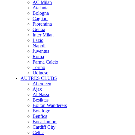
AC Milan
Atalanta
Bologna
Cagliari
Fiorentina
Genoa
Inter Milan
Lazio
Napoli
Juventus
Roma
Parma Calcio
Torino
Udinese
AUTRES CLUBS
Aberdeen
Ajax
Al Nassr
Besiktas
Bolton Wanderers
Botafogo
Benfica
Boca Juniors
Cardiff City
Celtic