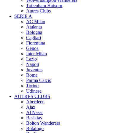
Wolverhampton Wanderers
Tottenham Hotspur
Autres Clubs
SERIE A
AC Milan
Atalanta
Bologna
Cagliari
Fiorentina
Genoa
Inter Milan
Lazio
Napoli
Juventus
Roma
Parma Calcio
Torino
Udinese
AUTRES CLUBS
Aberdeen
Ajax
Al Nassr
Besiktas
Bolton Wanderers
Botafogo