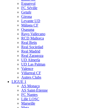
Espanyol
FC Séville
Getafe
Girona
Levante UD
Málaga CF
Osasuna
Rayo Vallecano
RCD Mallorca
Real Betis
Real Sociedad
Real Madrid
Real Zaragoza
UD Almería
UD Las Palmas
Valence
Villarreal CF
Autres Clubs
LIGUE 1
AS Monaco
AS Saint-Étienne
FC Nantes
Lille LOSC
Marseille
Metz