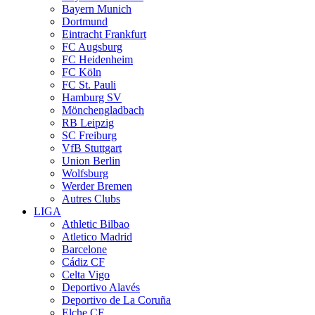
Bayern Munich
Dortmund
Eintracht Frankfurt
FC Augsburg
FC Heidenheim
FC Köln
FC St. Pauli
Hamburg SV
Mönchengladbach
RB Leipzig
SC Freiburg
VfB Stuttgart
Union Berlin
Wolfsburg
Werder Bremen
Autres Clubs
LIGA
Athletic Bilbao
Atletico Madrid
Barcelone
Cádiz CF
Celta Vigo
Deportivo Alavés
Deportivo de La Coruña
Elche CF